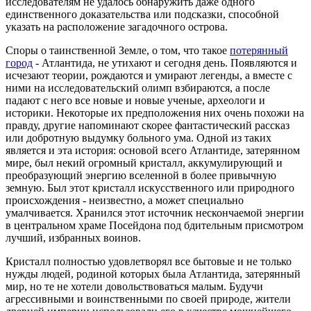
исследователям не удалось обнаружить даже одного
единственного доказательства или подсказки, способной
указать на расположение загадочного острова.
Споры о таинственной Земле, о том, что такое
потерянный
город
- Атлантида, не утихают и сегодня день. Появляются и
исчезают теории, рождаются и умирают легенды, а вместе с
ними на исследовательский олимп взбираются, а после
падают с него все новые и новые ученые, археологи и
историки. Некоторые их предположения них очень похожи на
правду, другие напоминают скорее фантастический рассказ
или добротную выдумку больного ума. Одной из таких
является и эта история: основой всего Атлантиде, затерянном
мире, был некий огромный кристалл, аккумулирующий и
преобразующий энергию вселенной в более привычную
земную. Был этот кристалл искусственного или природного
происхождения - неизвестно, а может специально
умалчивается. Хранился этот источник нескончаемой энергии
в центральном храме Посейдона под бдительным присмотром
лучший, избранных воинов.
Кристалл полностью удовлетворял все бытовые и не только
нужды людей, родиной которых была Атлантида, затерянный
мир, но те не хотели довольствоваться малым. Будучи
агрессивными и воинственными по своей природе, жители