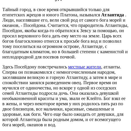
Тайный город, в свое время открывшийся только для
египетских жрецов и юного Платона, назывался
Атлантида
.
Люди, населявшие его, вели свой род от самого бога морей и
океанов, - Посейдона. Считается, что прародитель Атлантиды,
Посейдон, якобы когда-то обратился к Зевсу за помощью, он
просил верховного бога дать ему место на земле. Царь всех
богов благосклонно отнесся к просьбе бога вод и позволил
тому поселиться на огромном острове, Атлантиде, с
благодатным климатом, но в большей степени с каменистой и
неплодородной для посевов почвой.
Здесь Посейдону повстречались
местные жители
, атланты.
Сперва он познакомился с немногочисленным народом,
заселявшим великую и горную Атлантиду, а затем в мире и
спокойствии занялся разведением овец. Первое время он
мучился от одиночества, но вскоре у одной из соседских
семей Атлантиды подросла дочь. Она оказалась девушкой
необыкновенной красоты и ума, звали ее Клейто. Бог взял ее
в жены, и через некоторое время у них родилось пять раз по
двое близнецов, все мальчики, красивые, смышленые и
здоровые, как боги. Чего еще было ожидать от девушки, для
которой Атлантида была родным домом, и от всемогущего
бога морей, океанов и вод.