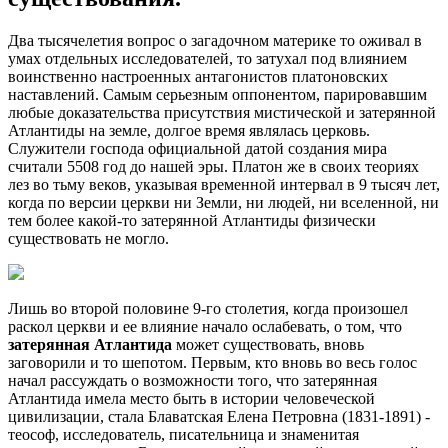
Два тысячелетия вопрос о загадочном материке то оживал в
умах отдельных исследователей, то затухал под влиянием
воинственно настроенных антагонистов платоновских
наставлений. Самым серьезным оппонентом, парировавшим
любые доказательства присутствия мистической и затерянной
Атлантиды на земле, долгое время являлась церковь.
Служители господа официальной датой создания мира
считали 5508 год до нашей эры. Платон же в своих теориях
лез во тьму веков, указывая временной интервал в 9 тысяч лет,
когда по версии церкви ни Земли, ни людей, ни вселенной, ни
тем более какой-то затерянной Атлантиды
физически
существовать не могло.
Лишь во второй половине 9-го столетия, когда произошел
раскол церкви и ее влияние начало ослабевать, о том, что
затерянная Атлантида
может существовать, вновь
заговорили и то шепотом. Первым, кто вновь во весь голос
начал рассуждать о возможности того, что затерянная
Атлантида имела место быть в истории человеческой
цивилизации, стала Блаватская Елена Петровна (1831-1891) -
теософ, исследователь, писательница и знаменитая