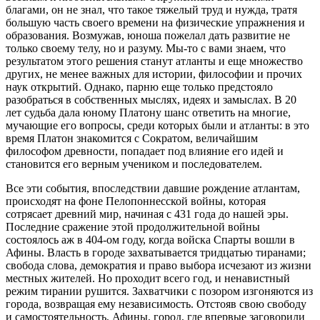
благами, он не знал, что такое тяжелый труд и нужда, тратя
большую часть своего времени на физические упражнения и
образования. Возмужав, юноша пожелал дать развитие не
только своему телу, но и разуму. Мы-то с вами знаем, что
результатом этого решения станут атланты и еще множество
других, не менее важных для истории, философии и прочих
наук открытий. Однако, парню еще только предстояло
разобраться в собственных мыслях, идеях и замыслах. В 20
лет судьба дала юному Платону шанс ответить на многие,
мучающие его вопросы, среди которых были и атланты: в это
время Платон знакомится с Сократом, величайшим
философом древности, попадает под влияние его идей и
становится его верным учеником и последователем.
Все эти события, впоследствии давшие рождение атлантам,
происходят на фоне Пелопоннесской войны, которая
сотрясает древний мир, начиная с 431 года до нашей эры.
Последние сражение этой продолжительной войны
состоялось аж в 404-ом году, когда войска Спарты вошли в
Афины. Власть в городе захватывается тридцатью тиранами;
свобода слова, демократия и право выбора исчезают из жизни
местных жителей. Но проходит всего год, и ненавистный
режим тирании рушится. Захватчики с позором изгоняются из
города, возвращая ему независимость. Отстояв свою свободу
и самостоятельность, Афины, город, где впервые заговорили