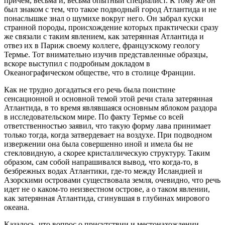
причем, весьма и, весьма опытный специалист. К тому же он
был знаком с тем, что такое подводный город Атлантида и не
понаслышке знал о шумихе вокруг него. Он забрал куски
странной породы, происхождение которых практически сразу
же связали с таким явлением, как затерянная Атлантида и
отвез их в Париж своему коллеге, французскому геологу
Термье. Тот внимательно изучив представленные образцы,
вскоре выступил с подробным докладом в
Океанографическом обществе, что в столице Франции.
Как не трудно догадаться его речь была поистине
сенсационной и основной темой этой речи стала затерянная
Атлантида, в то время являвшаяся основным яблоком раздора
в исследовательском мире. По факту Термье со всей
ответственностью заявил, что такую форму лава принимает
только тогда, когда затвердевает на воздухе. При подводном
извержении она была совершенно иной и имела бы не
стекловидную, а скорее кристаллическую структуру. Таким
образом, сам собой напрашивался вывод, что когда-то, в
безбрежных водах Атлантики, где-то между Исландией и
Азорскими островами существовала земля, очевидно, что речь
идет не о каком-то неизвестном острове, а о таком явлении,
как затерянная Атлантида, сгинувшая в глубинах мирового
океана.
Казалось, что вопрос о присутствии и местонахождении