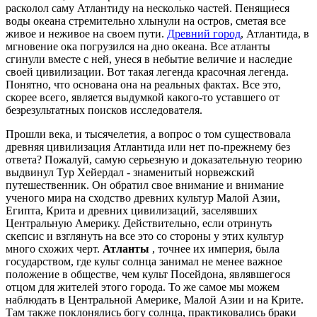
расколол саму Атлантиду на несколько частей. Пенящиеся
воды океана стремительно хлынули на остров, сметая все
живое и неживое на своем пути.
Древний город
, Атлантида, в
мгновение ока погрузился на дно океана. Все атланты
сгинули вместе с ней, унеся в небытие величие и наследие
своей цивилизации. Вот такая легенда красочная легенда.
Понятно, что основана она на реальных фактах. Все это,
скорее всего, является выдумкой какого-то уставшего от
безрезультатных поисков исследователя.
Прошли века, и тысячелетия, а вопрос о том существовала
древняя цивилизация Атлантида или нет по-прежнему без
ответа? Пожалуй, самую серьезную и доказательную теорию
выдвинул Тур Хейердал - знаменитый норвежский
путешественник. Он обратил свое внимание и внимание
ученого мира на сходство древних культур Малой Азии,
Египта, Крита и древних цивилизаций, заселявших
Центральную Америку. Действительно, если отринуть
скепсис и взглянуть на все это со стороны у этих культур
много схожих черт.
Атланты
, точнее их империя, была
государством, где культ солнца занимал не менее важное
положение в обществе, чем культ Посейдона, являвшегося
отцом для жителей этого города. То же самое мы можем
наблюдать в Центральной Америке, Малой Азии и на Крите.
Там также поклонялись богу солнца, практиковались браки