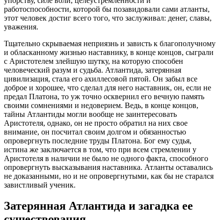
упорству, силе воли, целеустремленности и
работоспособности, которой бы позавидовали сами атланты,
этот человек достиг всего того, что заслуживал: денег, славы,
уважения.
Тщательно скрываемая неприязнь и зависть к благополучному
и обласканному жизнью наставнику, в конце концов, сыграли
с Аристотелем злейшую шутку, на которую способен
человеческий разум и судьба. Атлантида, затерянная
цивилизация, стала его ахиллесовой пятой. Он забыл все
доброе и хорошее, что сделал для него наставник, он, если не
предал Платона, то уж точно осквернил его вечную память
своими сомнениями и недоверием. Ведь, в конце концов,
тайны Атлантиды могли вообще не заинтересовать
Аристотеля, однако, он не просто обратил на них свое
внимание, он посчитал своим долгом и обязанностью
опровергнуть последние труды Платона. Бог ему судья,
истина же заключается в том, что при всем стремлении у
Аристотеля в наличии не было не одного факта, способного
опровергнуть высказывания наставника. Атланты оставались
не доказанными, но и не опровергнутыми, как бы не старался
завистливый ученик.
Затерянная Атлантида и загадка ее
существования.