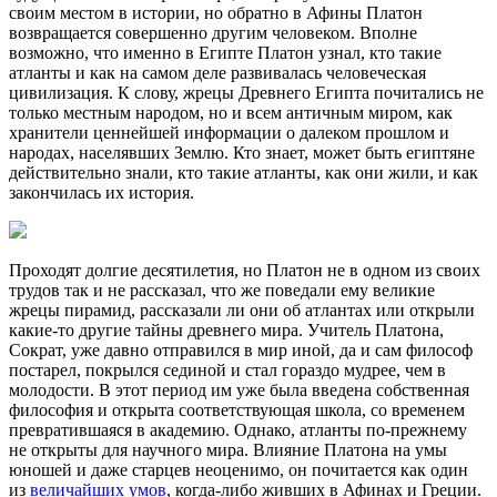
своим местом в истории, но обратно в Афины Платон
возвращается совершенно другим человеком. Вполне
возможно, что именно в Египте Платон узнал, кто такие
атланты и как на самом деле развивалась человеческая
цивилизация. К слову, жрецы Древнего Египта почитались не
только местным народом, но и всем античным миром, как
хранители ценнейшей информации о далеком прошлом и
народах, населявших Землю. Кто знает, может быть египтяне
действительно знали, кто такие атланты, как они жили, и как
закончилась их история.
Проходят долгие десятилетия, но Платон не в одном из своих
трудов так и не рассказал, что же поведали ему великие
жрецы пирамид, рассказали ли они об атлантах или открыли
какие-то другие тайны древнего мира. Учитель Платона,
Сократ, уже давно отправился в мир иной, да и сам философ
постарел, покрылся сединой и стал гораздо мудрее, чем в
молодости. В этот период им уже была введена собственная
философия и открыта соответствующая школа, со временем
превратившаяся в академию. Однако, атланты по-прежнему
не открыты для научного мира. Влияние Платона на умы
юношей и даже старцев неоценимо, он почитается как один
из
величайших умов
, когда-либо живших в Афинах и Греции.