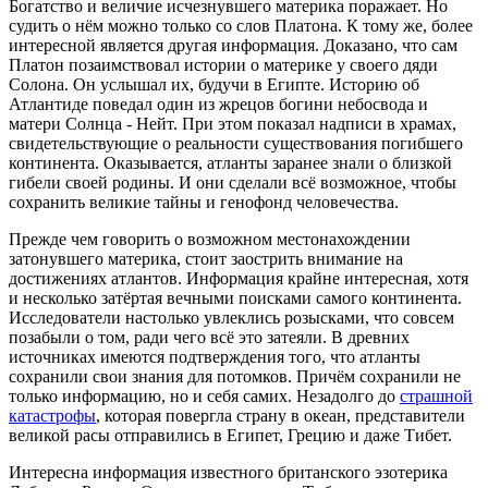
Богатство и величие исчезнувшего материка поражает. Но
судить о нём можно только со слов Платона. К тому же, более
интересной является другая информация. Доказано, что сам
Платон позаимствовал истории о материке у своего дяди
Солона. Он услышал их, будучи в Египте. Историю об
Атлантиде поведал один из жрецов богини небосвода и
матери Солнца - Нейт. При этом показал надписи в храмах,
свидетельствующие о реальности существования погибшего
континента. Оказывается, атланты заранее знали о близкой
гибели своей родины. И они сделали всё возможное, чтобы
сохранить великие тайны и генофонд человечества.
Прежде чем говорить о возможном местонахождении
затонувшего материка, стоит заострить внимание на
достижениях атлантов. Информация крайне интересная, хотя
и несколько затёртая вечными поисками самого континента.
Исследователи настолько увлеклись розысками, что совсем
позабыли о том, ради чего всё это затеяли. В древних
источниках имеются подтверждения того, что атланты
сохранили свои знания для потомков. Причём сохранили не
только информацию, но и себя самих. Незадолго до
страшной
катастрофы
, которая повергла страну в океан, представители
великой расы отправились в Египет, Грецию и даже Тибет.
Интересна информация известного британского эзотерика