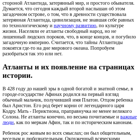
стороной Атлантида,
затерянный мир, и простого обывателя.
Думается, что сегодня каждый второй наслышан об этом
загадочном острове, о том, что в древности существовала
затерянная Атлантида, цивилизация, не знавшая себе равных
по технологическому и
научному развитию
, по культуре
жизни. Населяли ее атланты свободный народ, но не
лишенный людских пороков, что, в конце концов, и погубило
загадочную империю. Считается, что тайны Атлантиды
покоятся где-то на дне мирового океана. Попробуем
разобраться так это или нет.
Атланты и их появление на страницах
истории.
В 428 году до нашей эры в одной богатой и знатной семье, в
городе-государстве Афинах родился на первый взгляд
обычный мальчик, получивший имя Платон. Отцом ребенка
был Аристон. Его род берет корни от легендарного царя
Кодру. Мать - Периктиона, праправнучка не менее великого
Солона. Не атланты конечно, но весьма почитаемые и
важные
люди
, как по меркам Афин, так и по историческим канонам.
Ребенок рос живым во всех смыслах; он был общительным,
веселым и любознательным. Окруженный всяческими