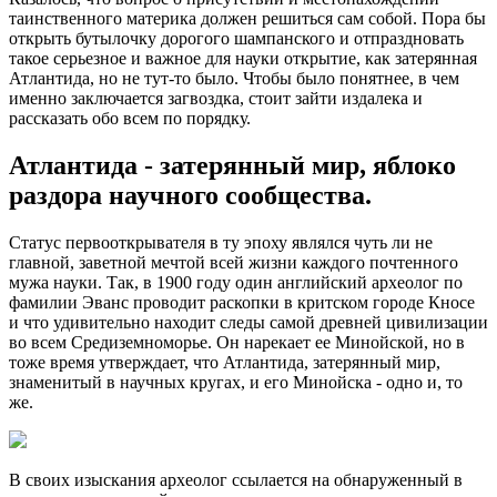
таинственного материка должен решиться сам собой. Пора бы
открыть бутылочку дорогого шампанского и отпраздновать
такое серьезное и важное для науки открытие, как затерянная
Атлантида, но не тут-то было. Чтобы было понятнее, в чем
именно заключается загвоздка, стоит зайти издалека и
рассказать обо всем по порядку.
Атлантида - затерянный мир, яблоко
раздора научного сообщества.
Статус первооткрывателя в ту эпоху являлся чуть ли не
главной, заветной мечтой всей жизни каждого почтенного
мужа науки. Так, в 1900 году один английский археолог по
фамилии Эванс проводит раскопки в критском городе Кносе
и что удивительно находит следы самой древней цивилизации
во всем Средиземноморье. Он нарекает ее Минойской, но в
тоже время утверждает, что Атлантида, затерянный мир,
знаменитый в научных кругах, и его Минойска - одно и, то
же.
В своих изыскания археолог ссылается на обнаруженный в