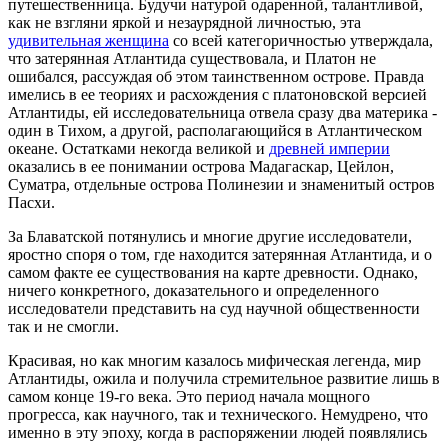
путешественница. Будучи натурой одаренной, талантливой,
как не взгляни яркой и незаурядной личностью, эта
удивительная женщина
со всей категоричностью утверждала,
что затерянная Атлантида существовала, и Платон не
ошибался, рассуждая об этом таинственном острове. Правда
имелись в ее теориях и расхождения с платоновской версией
Атлантиды, ей исследовательница отвела сразу два материка -
один в Тихом, а другой, располагающийся в Атлантическом
океане. Остатками некогда великой и
древней империи
оказались в ее понимании острова Мадагаскар, Цейлон,
Суматра, отдельные острова Полинезии и знаменитый остров
Пасхи.
За Блаватской потянулись и многие другие исследователи,
яростно споря о том, где находится затерянная Атлантида, и о
самом факте ее существования на карте древности. Однако,
ничего конкретного, доказательного и определенного
исследователи представить на суд научной общественности
так и не смогли.
Красивая, но как многим казалось мифическая легенда, мир
Атлантиды, ожила и получила стремительное развитие лишь в
самом конце 19-го века. Это период начала мощного
прогресса, как научного, так и технического. Немудрено, что
именно в эту эпоху, когда в распоряжении людей появлялись