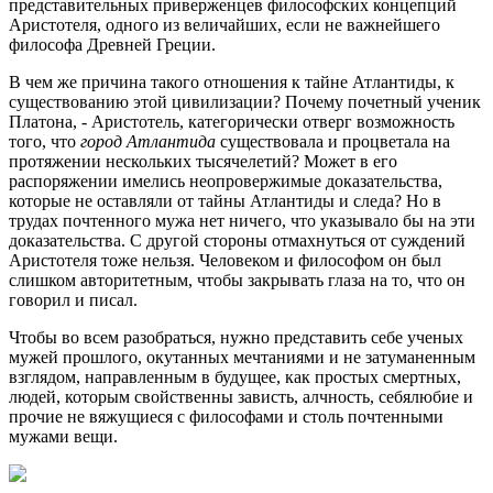
представительных приверженцев философских концепций
Аристотеля, одного из величайших, если не важнейшего
философа Древней Греции.
В чем же причина такого отношения к тайне Атлантиды, к
существованию этой цивилизации? Почему почетный ученик
Платона, - Аристотель, категорически отверг возможность
того, что
город Атлантида
существовала и процветала на
протяжении нескольких тысячелетий? Может в его
распоряжении имелись неопровержимые доказательства,
которые не оставляли от тайны Атлантиды и следа? Но в
трудах почтенного мужа нет ничего, что указывало бы на эти
доказательства. С другой стороны отмахнуться от суждений
Аристотеля тоже нельзя. Человеком и философом он был
слишком авторитетным, чтобы закрывать глаза на то, что он
говорил и писал.
Чтобы во всем разобраться, нужно представить себе ученых
мужей прошлого, окутанных мечтаниями и не затуманенным
взглядом, направленным в будущее, как простых смертных,
людей, которым свойственны зависть, алчность, себялюбие и
прочие не вяжущиеся с философами и столь почтенными
мужами вещи.