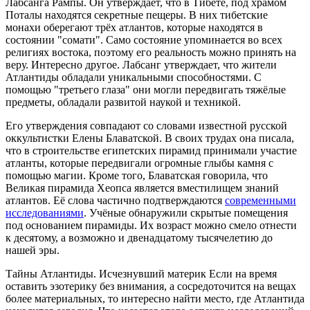
Лабсанга Рампы. Он утверждает, что в Тибете, под храмом
Поталы находятся секретные пещеры. В них тибетские
монахи оберегают трёх атлантов, которые находятся в
состоянии "сомати". Само состояние упоминается во всех
религиях востока, поэтому его реальность можно принять на
веру. Интересно другое. Лабсанг утверждает, что жители
Атлантиды обладали уникальными способностями. С
помощью "третьего глаза" они могли передвигать тяжёлые
предметы, обладали развитой наукой и техникой.
Его утверждения совпадают со словами известной русской
оккультистки Елены Блаватской. В своих трудах она писала,
что в строительстве египетских пирамид принимали участие
атланты, которые передвигали огромные глыбы камня с
помощью магии. Кроме того, Блаватская говорила, что
Великая пирамида Хеопса является вместилищем знаний
атлантов. Её слова частично подтверждаются
современными
исследованиями
. Учёные обнаружили скрытые помещения
под основанием пирамиды. Их возраст можно смело отнести
к десятому, а возможно и двенадцатому тысячелетию до
нашей эры.
Тайны Атлантиды. Исчезнувший материк Если на время
оставить эзотерику без внимания, а сосредоточится на вещах
более материальных, то интересно найти место, где Атлантида