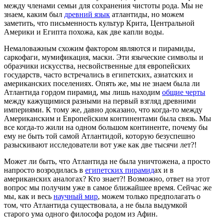
между членами семьи для сохранения чистоты рода. Мы не
знаем, каким был
древний язык
атлантиды, но можем
заметить, что письменность культур Крита, Центральной
Америки и Египта похожа, как две капли воды.
Немаловажным схожим фактором являются и пирамиды,
саркофаги, мумификация, маски. Эти языческие символы и
образчики искусства, несвойственные для европейских
государств, часто встречались в египетских, азиатских и
американских поселениях. Опять же, мы не знаем была ли
Атлантида гордом пирамид, мы лишь находим
общие черты
между кажущимися разными на первый взгляд древними
империями. К тому же, давно доказано, что когда-то между
Американским и Европейским континентами была связь. Мы
все когда-то жили на одном большом континенте, почему бы
ему не быть той самой Атлантидой, которую безуспешно
разыскивают исследователи вот уже как две тысячи лет?!
Может ли быть, что Атлантида не была уничтожена, а просто
напросто возродилась в
египетских пирамид
ах и в
американских аналогах? Кто знает?! Возможно, ответ на этот
вопрос мы получим уже в самое ближайшее время. Сейчас же
мы, как и весь
научный мир
, можем только предполагать о
том, что Атлантида существовала, а не была выдумкой
старого ума одного философа родом из Афин.