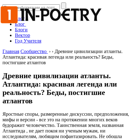
Блог
Блог
Блоги
Вектор
Год Учителя
Главная
Сообщество
›
›
Древние цивилизации атланты.
Атлантида: красивая легенда или реальность? Беды,
постигшие атлантов
Древние цивилизации атланты.
Атлантида: красивая легенда или
реальность? Беды, постигшие
атлантов
Яростные споры, размеренные дискуссии, предположения,
мифы и версии - все это на протяжении многих веков
будоражит человечество. Таинственная земля, названная
Атлантида
, не дает покоя ни ученым мужам, ни
исследователям, любящим пофантазировать. Не обошла