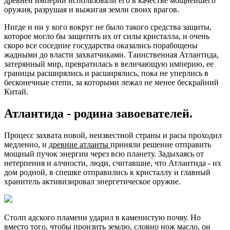
древней империи использовали его в качестве мощнейшего
оружия, разрушая и выжигая земли своих врагов.
Нигде и ни у кого вокруг не было такого средства защиты,
которое могло бы защитить их от силы кристалла, и очень
скоро все соседние государства оказались порабощены
жадными до власти захватчиками. Таинственная Атлантида,
затерянный мир, превратилась в величающую империю, ее
границы расширялись и расширялись, пока не уперлись в
бесконечные степи, за которыми лежал не менее бескрайний
Китай.
Атлантида - родина завоевателей.
Процесс захвата новой, неизвестной страны и расы проходил
медленно, и
древние атланты
приняли решение отправить
мощный пучок энергии через всю планету. Задыхаясь от
нетерпения и алчности, люди, считавшие, что Атлантида - их
дом родной, в спешке отправились к кристаллу и главный
хранитель активизировал энергетическое оружие.
Столп адского пламени ударил в каменистую почву. Но
вместо того, чтобы пронзить землю, словно нож масло, он