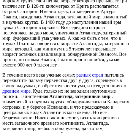
морском грунте слой пепла, возраст которого превышает три
тысячи лет. В 120-ти километрах от Крита располагается
остров Санторин. Именно здесь, по заверениям Артура
Эванса, находилась Атлантида, затерянный мир, знаменитый
в научных кругах. В 1400 году до наступления нашей эры
вулкан Санторин взорвался. Вся середина острова
погрузилась на дно моря, уничтожив Атлантиду, затерянный
мир, будоражащий ума ученых. А как же быть с тем, что в
трудах Платона говорится о возрасте Атлантиды, затерянного
мира, который, как минимум на 5 тысяч лет превышает
возраст останков цивилизации, обнаруженной Эвансом. Все
просто, по словам Эванса, Платон просто ошибся, указав
вместо 900 лет 9 тысяч лет.
В течение всего века ученые самых
разных стран
пытались
перехватить пальму первенства друг у друга, соревнуясь в
своих выдумках, изобретательности ума, и псевдо знаниях о
древнем мире
. Куда только их не заводили неутомимые
поиски. Таинственная
Атлантида, затерянный мир
,
знаменитый в научных кругах, обнаруживалась на Канарских
островах, и у берегов Исландии, и что предсказуемо в
центральных водах Атлантического океана. Но все
безрезультатно. Никто так и не смог указать конкретного
места загадочного древнего континента. Атлантида,
затерянный мир, не была обнаружена, да что там,