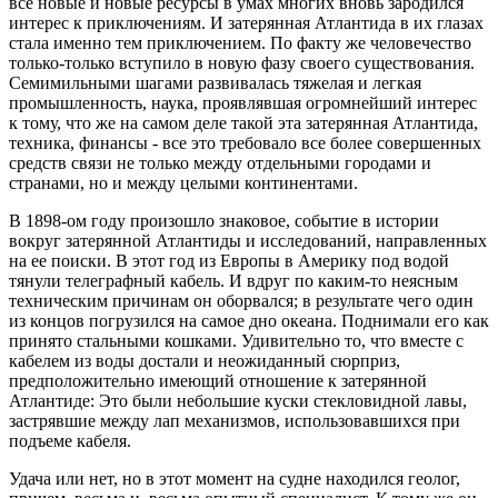
все новые и новые ресурсы в умах многих вновь зародился
интерес к приключениям. И затерянная Атлантида в их глазах
стала именно тем приключением. По факту же человечество
только-только вступило в новую фазу своего существования.
Семимильными шагами развивалась тяжелая и легкая
промышленность, наука, проявлявшая огромнейший интерес
к тому, что же на самом деле такой эта затерянная Атлантида,
техника, финансы - все это требовало все более совершенных
средств связи не только между отдельными городами и
странами, но и между целыми континентами.
В 1898-ом году произошло знаковое, событие в истории
вокруг затерянной Атлантиды и исследований, направленных
на ее поиски. В этот год из Европы в Америку под водой
тянули телеграфный кабель. И вдруг по каким-то неясным
техническим причинам он оборвался; в результате чего один
из концов погрузился на самое дно океана. Поднимали его как
принято стальными кошками. Удивительно то, что вместе с
кабелем из воды достали и неожиданный сюрприз,
предположительно имеющий отношение к затерянной
Атлантиде: Это были небольшие куски стекловидной лавы,
застрявшие между лап механизмов, использовавшихся при
подъеме кабеля.
Удача или нет, но в этот момент на судне находился геолог,