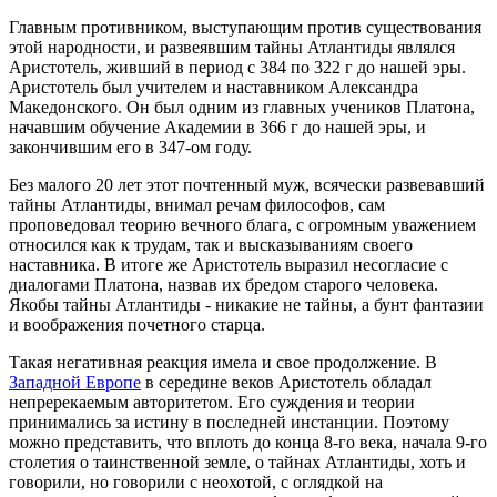
Главным противником, выступающим против существования
этой народности, и развеявшим тайны Атлантиды являлся
Аристотель, живший в период с 384 по 322 г до нашей эры.
Аристотель был учителем и наставником Александра
Македонского. Он был одним из главных учеников Платона,
начавшим обучение Академии в 366 г до нашей эры, и
закончившим его в 347-ом году.
Без малого 20 лет этот почтенный муж, всячески развевавший
тайны Атлантиды, внимал речам философов, сам
проповедовал теорию вечного блага, с огромным уважением
относился как к трудам, так и высказываниям своего
наставника. В итоге же Аристотель выразил несогласие с
диалогами Платона, назвав их бредом старого человека.
Якобы тайны Атлантиды - никакие не тайны, а бунт фантазии
и воображения почетного старца.
Такая негативная реакция имела и свое продолжение. В
Западной Европе
в середине веков Аристотель обладал
непререкаемым авторитетом. Его суждения и теории
принимались за истину в последней инстанции. Поэтому
можно представить, что вплоть до конца 8-го века, начала 9-го
столетия о таинственной земле, о тайнах Атлантиды, хоть и
говорили, но говорили с неохотой, с оглядкой на