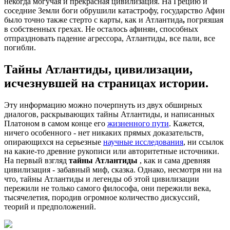
некогда могучая и прекрасная цивилизация. На Грецию и
соседние Земли боги обрушили катастрофу, государство Афин
было точно также стерто с карты, как и Атлантида
,
погрязшая
в собственных грехах. Не осталось афинян, способных
отпраздновать падение агрессора, Атлантиды, все пали, все
погибли.
Тайны Атлантиды, цивилизации,
исчезнувшей на страницах истории.
Эту информацию можно почерпнуть из двух обширных
диалогов, раскрывающих тайны Атлантиды, и написанных
Платоном в самом конце его
жизненного пути
. Кажется,
ничего особенного - нет никаких прямых доказательств,
опирающихся на серьезные
научные исследования
, ни ссылок
на какие-то древние рукописи или авторитетные источники.
На первый взгляд
тайны Атлантиды
, как и сама древняя
цивилизация - забавный миф, сказка. Однако, несмотря ни на
что, тайны Атлантиды и легенды об этой цивилизации
пережили не только самого философа, они пережили века,
тысячелетия, породив огромное количество дискуссий,
теорий и предположений.