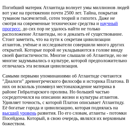
Погибший материк Атлантида волнует умы миллионов людей
вот уже на протяжении почти 2500 лет. Тайна, покрытая
туманом тысячелетий, сотен теорий и гипотез. Даже не
смотря на современные технические средства и
научный
прогресс
, до сих пор не удалось найти не только
расположение Атлантиды, но и доказать её существование.
Стоит заметить, что на пути к секретам цивилизации
атлантов, учёные и исследователи совершили много других
открытий. Которые порой не укладываются в голове ввиду
своей фантастичности. Многие слышали об Атлантиде, но не
многие задумывались о культуре, которой предположительно
отличалась эта великая цивилизация.
Самыми первыми упоминаниями об Атлантиде считаются
"Диалоги" древнегреческого философа и историка Платона. В
них он вскользь упомянул местонахождение материка в
районе Гибралтарского пролива. Но большей частью
сосредоточился на описании жизни и культуры атлантов.
Удивляет точность, с которой Платон описывает Атлантиду.
Её богатые города и цивилизацию, которая поднялась на
высший уровень
развития. По его словам, атланты - потомки
Посейдона. Который, в свою очередь, являлся их верховным
божеством.