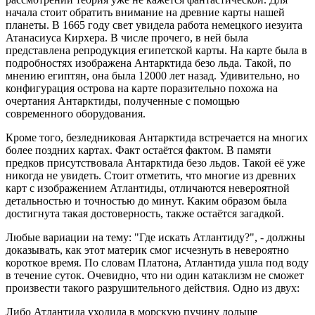
начала стоит обратить внимание на древние карты нашей
планеты. В 1665 году свет увидела работа немецкого иезуита
Атанасиуса Кирхера. В числе прочего, в ней была
представлена репродукция египетской карты. На карте была в
подробностях изображена Антарктида безо льда. Такой, по
мнению египтян, она была 12000 лет назад. Удивительно, но
конфигурация острова на карте поразительно похожа на
очертания Антарктиды, полученные с помощью
современного оборудования.
Кроме того, безледниковая Антарктида встречается на многих
более поздних картах. Факт остаётся фактом. В памяти
предков присутствовала Антарктида безо льдов. Такой её уже
никогда не увидеть. Стоит отметить, что многие из древних
карт с изображением Атлантиды, отличаются невероятной
детальностью и точностью до минут. Каким образом была
достигнута такая достоверность, также остаётся загадкой.
Любые вариации на тему: "Где искать Атлантиду?", - должны
доказывать, как этот материк смог исчезнуть в невероятно
короткое время. По словам Платона, Атлантида ушла под воду
в течение суток. Очевидно, что ни один катаклизм не сможет
произвести такого разрушительного действия. Одно из двух:
Либо Атлантида уходила в морскую пучину дольше