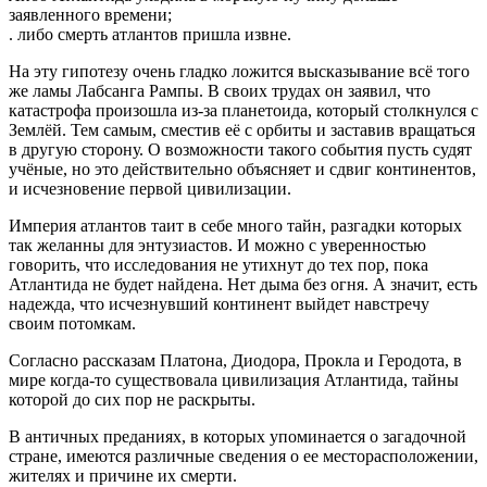
заявленного времени;
. либо смерть атлантов пришла извне.
На эту гипотезу очень гладко ложится высказывание всё того
же ламы Лабсанга Рампы. В своих трудах он заявил, что
катастрофа произошла из-за планетоида, который столкнулся с
Землёй. Тем самым, сместив её с орбиты и заставив вращаться
в другую сторону. О возможности такого события пусть судят
учёные, но это действительно объясняет и сдвиг континентов,
и исчезновение первой цивилизации.
Империя атлантов таит в себе много тайн, разгадки которых
так желанны для энтузиастов. И можно с уверенностью
говорить, что исследования не утихнут до тех пор, пока
Атлантида не будет найдена. Нет дыма без огня. А значит, есть
надежда, что исчезнувший континент выйдет навстречу
своим потомкам.
Согласно рассказам Платона, Диодора, Прокла и Геродота, в
мире когда-то существовала цивилизация Атлантида, тайны
которой до сих пор не раскрыты.
В античных преданиях, в которых упоминается о загадочной
стране, имеются различные сведения о ее месторасположении,
жителях и причине их смерти.