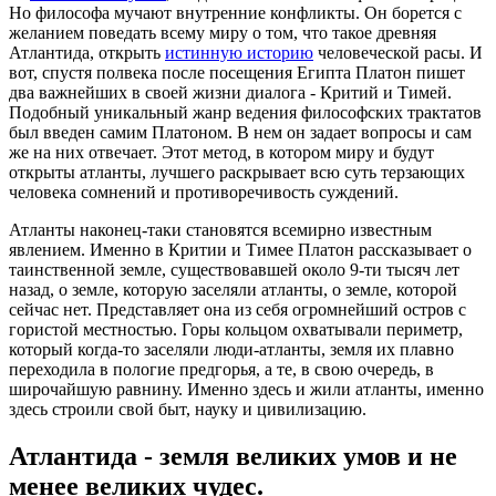
Но философа мучают внутренние конфликты. Он борется с
желанием поведать всему миру о том, что такое древняя
Атлантида, открыть
истинную историю
человеческой расы. И
вот, спустя полвека после посещения Египта Платон пишет
два важнейших в своей жизни диалога - Критий и Тимей.
Подобный уникальный жанр ведения философских трактатов
был введен самим Платоном. В нем он задает вопросы и сам
же на них отвечает. Этот метод, в котором миру и будут
открыты атланты, лучшего раскрывает всю суть терзающих
человека сомнений и противоречивость суждений.
Атланты наконец-таки становятся всемирно известным
явлением. Именно в Критии и Тимее Платон рассказывает о
таинственной земле, существовавшей около 9-ти тысяч лет
назад, о земле, которую заселяли атланты, о земле, которой
сейчас нет. Представляет она из себя огромнейший остров с
гористой местностью. Горы кольцом охватывали периметр,
который когда-то заселяли люди-атланты, земля их плавно
переходила в пологие предгорья, а те, в свою очередь, в
широчайшую равнину. Именно здесь и жили атланты, именно
здесь строили свой быт, науку и цивилизацию.
Атлантида - земля великих умов и не
менее великих чудес.