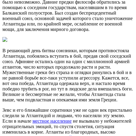
было невозможно. Давние предки философа обратились за
помощью к соседним государствам, населявшим в то время
Балканский полуостров. Был создан беспрецедентный
военный союз, основной задачей которого стало уничтожение
Атлантиды или, по крайней мере, ослабление ее военной
мощи, для заключения мирного договора.
В решающий день битвы союзники, которым противостояла
Атлантида, побоялись вступить в бой, предав свой соседский
союз. Афиняне остались один на один с миллионной армией
атлантов, число которых продолжало расти и расти.
Мужественные греки без страха и оглядки ринулись в бой и в
не равной борьбе все-таки уступили агрессору. Кажется, все,
вот она победа, Атлантида одержала верх, и настало время
победно трубить в рог, но тут в людские дела вмешались боги.
Великие и бессмертные не желали, чтобы Атлантида стала
выше, чем подвластная и опекаемая ими земля Греции.
Зевс и его ближайшие соратники уже не один век пристально
следили за Атлантидой и людьми, что населяли эту землю.
Если в начале
местное население
не вызывало у небожителей
отрицательных эмоций, то спустя столетия, ситуация
изменилась в корне. Атланты из благородных, высоко