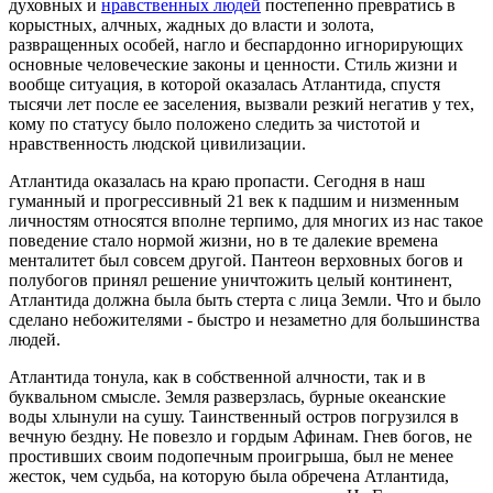
духовных и
нравственных людей
постепенно превратись в
корыстных, алчных, жадных до власти и золота,
развращенных особей, нагло и беспардонно игнорирующих
основные человеческие законы и ценности. Стиль жизни и
вообще ситуация, в которой оказалась Атлантида, спустя
тысячи лет после ее заселения, вызвали резкий негатив у тех,
кому по статусу было положено следить за чистотой и
нравственность людской цивилизации.
Атлантида оказалась на краю пропасти. Сегодня в наш
гуманный и прогрессивный 21 век к падшим и низменным
личностям относятся вполне терпимо, для многих из нас такое
поведение стало нормой жизни, но в те далекие времена
менталитет был совсем другой. Пантеон верховных богов и
полубогов принял решение уничтожить целый континент,
Атлантида должна была быть стерта с лица Земли. Что и было
сделано небожителями - быстро и незаметно для большинства
людей.
Атлантида тонула, как в собственной алчности, так и в
буквальном смысле. Земля разверзлась, бурные океанские
воды хлынули на сушу. Таинственный остров погрузился в
вечную бездну. Не повезло и гордым Афинам. Гнев богов, не
простивших своим подопечным проигрыша, был не менее
жесток, чем судьба, на которую была обречена Атлантида,