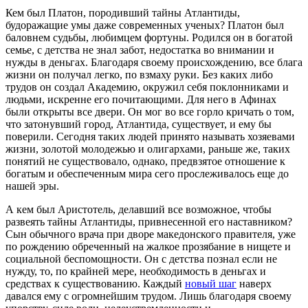
Кем был Платон, породивший тайны Атлантиды,
будоражащие умы даже современных ученых? Платон был
баловнем судьбы, любимцем фортуны. Родился он в богатой
семье, с детства не знал забот, недостатка во внимании и
нужды в деньгах. Благодаря своему происхождению, все блага
жизни он получал легко, по взмаху руки. Без каких либо
трудов он создал Академию, окружил себя поклонниками и
людьми, искренне его почитающими. Для него в Афинах
были открыты все двери. Он мог во все горло кричать о том,
что затонувший город, Атлантида, существует, и ему бы
поверили. Сегодня таких людей принято называть хозяевами
жизни, золотой молодежью и олигархами, раньше же, таких
понятий не существовало, однако, предвзятое отношение к
богатым и обеспеченным мира сего прослеживалось еще до
нашей эры.
А кем был Аристотель, делавший все возможное, чтобы
развеять тайны Атлантиды, привнесенной его наставником?
Сын обычного врача при дворе македонского правителя, уже
по рождению обреченный на жалкое прозябание в нищете и
социальной беспомощности. Он с детства познал если не
нужду, то, по крайней мере, необходимость в деньгах и
средствах к существованию. Каждый
новый шаг
наверх
давался ему с огромнейшим трудом. Лишь благодаря своему