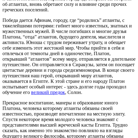
об атлантах, вновь обретают силу и влияние среди прочих
греческих поселений.
Победа дается Афинам, городу, где “родились” атланты, с
тяжелейшими потерями: гибнет много известных, знатных и
мужественных мужей. В числе погибших и многие друзья
Платона, “отца” атлантов, будущего деятеля, мыслителя и
активиста. Юноша с трудом переживает утрату, и обещает
себе изменить этот жестокий мир. Чтобы прийти в себя и
отвлечься от темноты дней в одиночестве, Платон,
открывший “атлантов” всему миру, отправляется в длительное
путешествие. Он отправляется в Сиракузы, затем он посещает
цветастые деревни и города средиземноморья. В конце своего
путешествия наш герой, открывший миру атлантов,
оказывается в Египте. К этой стране и его народу Платон
испытывает особый интерес - здесь долгие годы проходил
обучение его
великий предок
, Солон.
Прекрасное воспитание, манеры и образование юного
Платона, человека которому атланты обязаны своей
известностью, производят впечатление на местную элиту.
Спустя некоторое время молодого человека знакомят с
представителями высшей жреческой касты Египта. Трудно
сказать, как именно это знакомство повлияло на взгляды
будущего великого философа, которому атланты обязаны