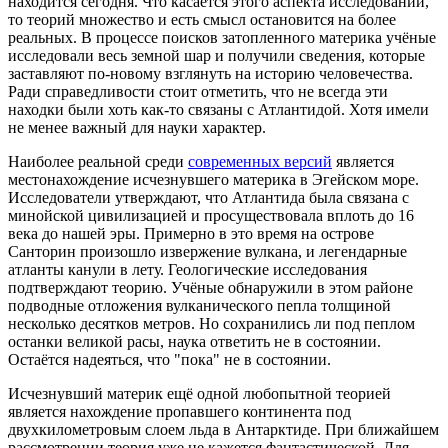
находится сегодня. Что касается этого аспекта исследований,
то теорий множество и есть смысл остановится на более
реальных. В процессе поисков затопленного материка учёные
исследовали весь земной шар и получили сведения, которые
заставляют по-новому взглянуть на историю человечества.
Ради справедливости стоит отметить, что не всегда эти
находки были хоть как-то связаны с Атлантидой. Хотя имели
не менее важный для науки характер.
Наиболее реальной среди
современных версий
является
местонахождение исчезнувшего материка в Эгейском море.
Исследователи утверждают, что Атлантида была связана с
минойской цивилизацией и просуществовала вплоть до 16
века до нашей эры. Примерно в это время на острове
Санторин произошло извержение вулкана, и легендарные
атланты канули в лету. Геологические исследования
подтверждают теорию. Учёные обнаружили в этом районе
подводные отложения вулканического пепла толщиной
несколько десятков метров. Но сохранились ли под пеплом
останки великой расы, наука ответить не в состоянии.
Остаётся надеяться, что "пока" не в состоянии.
Исчезнувший материк ещё одной любопытной теорией
является нахождение пропавшего континента под
двухкилометровым слоем льда в Антарктиде. При ближайшем
рассмотрении теория уже не кажется фантастической. Для