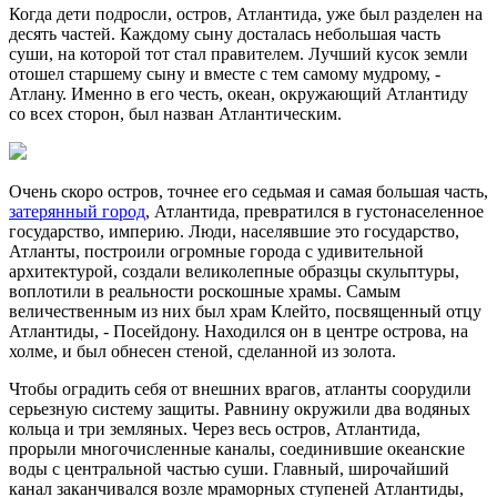
Когда дети подросли, остров, Атлантида, уже был разделен на
десять частей. Каждому сыну досталась небольшая часть
суши, на которой тот стал правителем. Лучший кусок земли
отошел старшему сыну и вместе с тем самому мудрому, -
Атлану. Именно в его честь, океан, окружающий Атлантиду
со всех сторон, был назван Атлантическим.
Очень скоро остров, точнее его седьмая и самая большая часть,
затерянный город
, Атлантида, превратился в густонаселенное
государство, империю. Люди, населявшие это государство,
Атланты, построили огромные города с удивительной
архитектурой, создали великолепные образцы скульптуры,
воплотили в реальности роскошные храмы. Самым
величественным из них был храм Клейто, посвященный отцу
Атлантиды, - Посейдону. Находился он в центре острова, на
холме, и был обнесен стеной, сделанной из золота.
Чтобы оградить себя от внешних врагов, атланты соорудили
серьезную систему защиты. Равнину окружили два водяных
кольца и три земляных. Через весь остров, Атлантида,
прорыли многочисленные каналы, соединившие океанские
воды с центральной частью суши. Главный, широчайший
канал заканчивался возле мраморных ступеней Атлантиды,