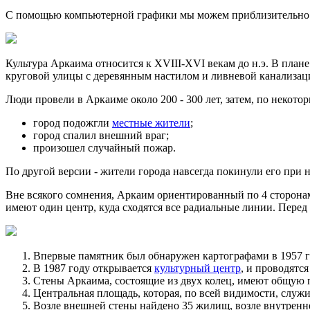
С помощью компьютерной графики мы можем приблизительно пре
Культура Аркаима относится к ХVIII-ХVI векам до н.э. В пла
круговой улицы с деревянным настилом и ливневой канализац
Люди провели в Аркаиме около 200 - 300 лет, затем, по некот
город подожгли
местные жители
;
город спалил внешний враг;
произошел случайный пожар.
По другой версии - жители города навсегда покинули его при
Вне всякого сомнения, Аркаим ориентированный по 4 сторонам
имеют один центр, куда сходятся все радиальные линии. Перед
Впервые памятник был обнаружен картографами в 1957 г
В 1987 году открывается
культурный центр
, и проводятс
Стены Аркаима, состоящие из двух колец, имеют общую 
Центральная площадь, которая, по всей видимости, служ
Возле внешней стены найдено 35 жилищ, возле внутренне