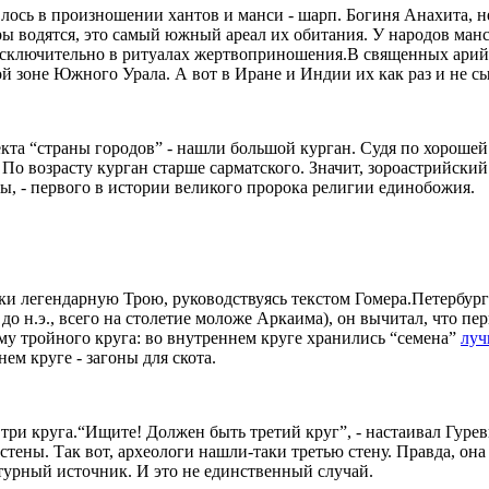
лось в произношении хантов и манси - шарп. Богиня Анахита, н
ы водятся, это самый южный ареал их обитания. У народов манс
 исключительно в ритуалах жертвоприношения.
В священных арийс
ной зоне Южного Урала. А вот в Иране и Индии их как раз и не с
та “страны городов” - нашли большой курган. Судя по хорошей 
 По возрасту курган старше сарматского. Значит, зороастрийский
тры, - первого в истории великого пророка религии единобожия.
и легендарную Трою, руководствуясь текстом Гомера.
Петербург
до н.э., всего на столетие моложе Аркаима), он вычитал, что п
му тройного круга: во внутреннем круге хранились “семена”
луч
ем круге - загоны для скота.
 три круга.
“Ищите! Должен быть третий круг”, - настаивал Гурев
 стены.
Так вот, археологи нашли-таки третью стену. Правда, она
атурный источник.
И это не единственный случай.