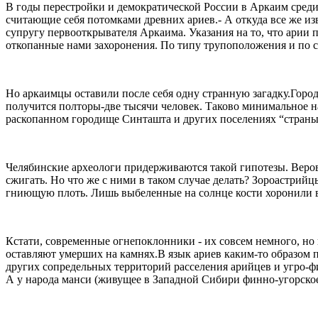
В годы перестройки и демократической России в Аркаим среди
считающие себя потомками древних ариев.
- А откуда все же 
супругу первооткрывателя Аркаима.
Указания на то, что арии
откопанные нами захоронения. По типу трупоположения и по 
Но аркаимцы оставили после себя одну странную загадку.
Город
получится полторы-две тысячи человек. Таково минимальное н
раскопанном городище Синташта и других поселениях “страны 
Челябинские археологи придерживаются такой гипотезы. Веров
сжигать. Но что же с ними в таком случае делать? Зороастри
гниющую плоть. Лишь выбеленные на солнце кости хоронили в 
Кстати, современные огнепоклонники - их совсем немного, но
оставляют умерших на камнях.
В язык ариев каким-то образом 
других сопредельных территорий расселения арийцев и угро-
А у народа манси (живущее в Западной Сибири финно-угорское