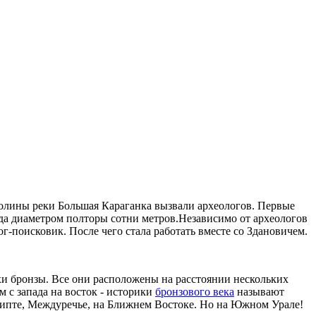
олины реки Большая Караганка вызвали археологов. Первые
да диаметром полторы сотни метров.
Независимо от археологов
г-поисковик. После чего стала работать вместе со Здановичем.
хи бронзы. Все они расположены на расстоянии нескольких
м с запада на восток - историки
бронзового века
называют
в Египте, Междуречье, на Ближнем Востоке. Но на Южном Урале!