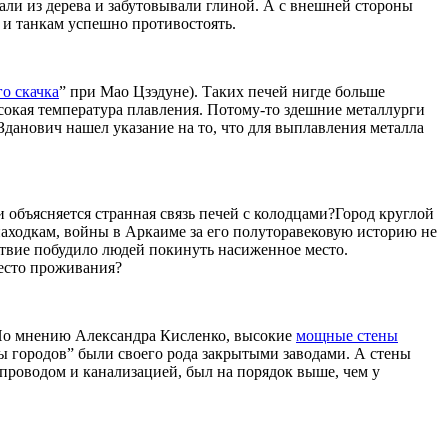
лали из дерева и забутовывали глиной. А с внешней стороны
 и танкам успешно противостоять.
о скачка
” при Мао Цзэдуне). Таких печей нигде больше
ысокая температура плавления. Потому-то здешние металлурги
Зданович нашел указание на то, что для выплавления металла
и объясняется странная связь печей с колодцами?
Город круглой
 находкам, войны в Аркаиме за его полуторавековую историю не
дствие побудило людей покинуть насиженное место.
место проживания?
о мнению Александра Кисленко, высокие
мощные стены
ны городов” были своего рода закрытыми заводами. А стены
проводом и канализацией, был на порядок выше, чем у