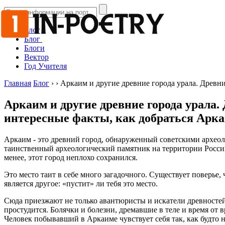
Блог
Блог
Блоги
Вектор
Год Учителя
Главная
Блог
›
›
Аркаим и другие древние города урала. Древн
Аркаим и другие древние города урала.
интересные факты, как добраться Арк
Аркаим - это древний город, обнаруженный советскими археол
таинственный археологический памятник на территории России
менее, этот город неплохо сохранился.
Это место таит в себе много загадочного. Существует поверье, 
является другое: «пустит» ли тебя это место.
Сюда приезжают не только авантюристы и искатели древностей
простудится. Болячки и болезни, дремавшие в теле и время от 
Человек побывавший в Аркаиме чувствует себя так, как будто на