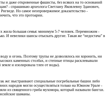
ты и даже откровенные фашисты, без всяких на то оснований
йцам? - спрашиваю археолога Светлану Яковлевну Зданович,
и Ригведе. Но самое неопровержимое доказательство -
чить, что это протоарии.
них жила большая семья: минимум 5-7 человек. Перемножим -
ько. И невелики шансы отыскать другие.
Такая же “недостача” в
оду и огонь. Поэтому трупы не дозволялось ни хоронить, ни
 высоких каменных столбах, и степные птицы расклевывали
земле и изолировала тлен от воды).
 так же: выстраивают специальные погребальные башни либо
евних народов могли осуществляться только на Южном Урале -
ли из священного гриба мухомора, который называли бангхи.
мансийские шаманы.