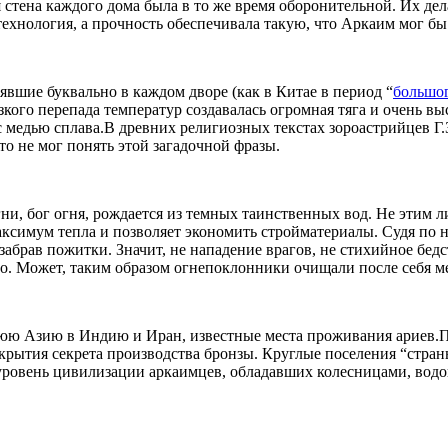
я стена каждого дома была в то же время оборонительной. Их де
хнология, а прочность обеспечивала такую, что Аркаим мог бы
оявшие буквально в каждом дворе (как в Китае в период “
большог
езкого перепада температур создавалась огромная тяга и очень в
 медью сплава.
В древних религиозных текстах зороастрийцев Г.
о не мог понять этой загадочной фразы.
ни, бог огня, рождается из темных таинственных вод. Не этим л
максимум тепла и позволяет экономить стройматериалы. Судя по
забрав пожитки. Значит, не нападение врагов, не стихийное бе
но. Может, таким образом огнепоклонники очищали после себя 
нюю Азию в Индию и Иран, известные места проживания ариев.
П
сокрытия секрета производства бронзы. Круглые поселения “стра
 уровень цивилизации аркаимцев, обладавших колесницами, водо