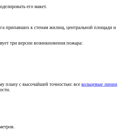
делировать его макет.
руга припавших к стенам жилищ, центральной площади и
твует три версии возникновения пожара:
ому плану с высочайшей точностью: все
кольцевые линии
ости.
метров.