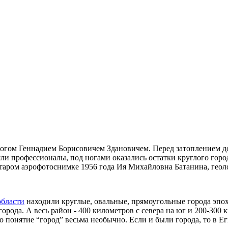
логом Геннадием Борисовичем Здановичем. Перед затоплением д
ли профессионалы, под ногами оказались остатки круглого горо
старом аэрофотоснимке 1956 года Ия Михайловна Батанина, геоло
области
находили круглые, овальные, прямоугольные города эпо
города. А весь район - 400 километров с севера на юг и 200-300 к
само понятие “город” весьма необычно. Если и были города, то 