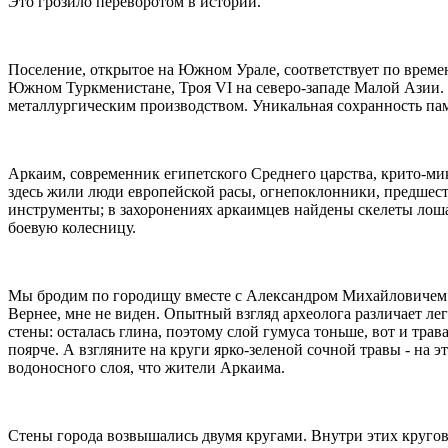
Это грозило переворотом в истории.
Поселение, открытое на Южном Урале, соответствует по време
Южном Туркменистане, Троя VI на северо-западе Малой Азии. 
металлургическим производством. Уникальная сохранность пам
Аркаим, современник египетского Среднего царства, крито-ми
здесь жили люди европейской расы, огнепоклонники, предшес
инструменты; в захоронениях аркаимцев найдены скелеты лошад
боевую колесницу.
Мы бродим по городищу вместе с Александром Михайловичем Ки
Вернее, мне не виден. Опытный взгляд археолога различает лег
стены: осталась глина, поэтому слой гумуса тоньше, вот и трав
поярче. А взгляните на круги ярко-зеленой сочной травы - на 
водоносного слоя, что жители Аркаима.
Стены города возвышались двумя кругами. Внутри этих кругов