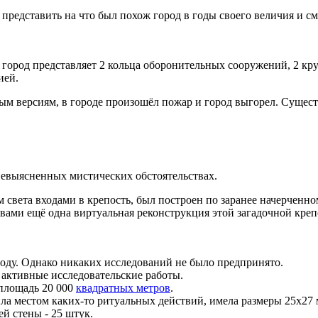
дставить на что был похож город в годы своего величия и смо
не город представляет 2 кольца оборонительных сооружений, 2 к
ией.
орым версиям, в городе произошёл пожар и город выгорел. Сущес
 невыясненных мистических обстоятельствах.
 света входами в крепость, был построен по заранее начерченн
 вами ещё одна виртуальная реконструкция этой загадочной креп
оду. Однако никаких исследований не было предпринято.
я активные исследовательские работы.
площадь 20 000
квадратных метров
.
ила местом каких-то ритуальных действий, имела размеры 25х27 
й стены - 25 штук.