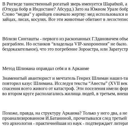
В Ригведе таинственный рогатый зверь именуется Шарабхой, а 
(Откуда бобр в Индостане? Абсурд.) Зато на Южном Урале бобр
Слово “медва” у арийцев означало жертву: мед использовался
зайцах, лисах, косулях. Все эти животные обитают в лесостеп
Вблизи Синташты - первого из раскопанных Г.Здановичем объек
разграблен. Но останков “владельца VIP-захоронения” не было.
бездоказательное), что это погребение Зороастра, или Заратус
Метод Шлимана оправдал себя и в Аркаиме
Знаменитый авантюрист и мечтатель Генрих Шлиман нашел-так
повторил казус Шлимана. Исследуя тексты “Авесты” (XVII век 
спасения всего живого от катастроф. Эти поселения имели фор
во втором круге располагались жилища людей, в третьем, внешн
Похоже, правда, на структуру Аркаима? Только у него два, а не
проанализированном И.Батаниной, прочитывался след третьей
что археология - практичнейшая из наук - подтверждает литер