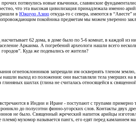
 прочих потянулись новые язычники, славянские фундаменталис
известно, что эта высокая цивилизация принадлежала именно ари
 пришли в
Южную Азию
откуда-то с севера, имеются в “Авесте” 
сопровождающим покойника предметам мы можем уверенно заклю
 насчитывает 62 дома, в доме было по 5-6 комнат, в каждой из 
аселение Аркаима. А погребений археологи нашли всего нескол
городов”. Куда же подевались ее жители?
ания огнепоклонников запрещали им осквернять тленом землю, в
йцы нашли выход из положения: они выставляли тела умерших на
глиняных шахтах (глина не считалась относящейся к священной 
 встречаются в Индии и Иране - поступают с трупами примерно
проникло до полусотни финно-угорских слов. Контакты двух др
финнов не было.
Священный жреческий напиток арийцы изготовля
 племя) мухомор называется пангх, его едят перед камланием 