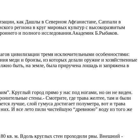
зации, как Дашлы в Северном Афганистане, Саппали в
ского региона в круг мировых культур с высокоразвитым
роннего и полного исследования.
Академик Б.Рыбаков.
очагов цивилизации тремя исключительными особенностями:
ния меди и бронзы, из которых делали оружие и хозяйственные
лжно быть, на земле, была приручена лошадь и запряжена в
”. Круглый город прямо у нас под ногами, но он не виден.
оронительные стены.
- Смотрите, где трава желтее, там и были
ается лучше, слой гумуса достигает полуметра, вот и трава
з них. И все лето пили чистейшую “древнюю” воду из того же
80 кв. м. Вдоль круглых стен проходили рвы. Внешний -