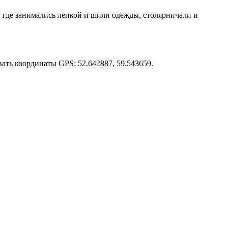
 где занимались лепкой и шили одежды, столярничали и
вать координаты GPS: 52.642887, 59.543659.