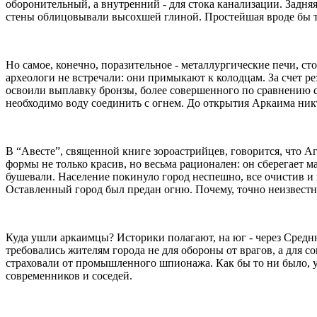
оборонительный, а внутренний - для стока канализации. Задня
стены облицовывали высохшей глиной. Простейшая вроде бы те
Но самое, конечно, поразительное - металлургические печи, ст
археологи не встречали: они примыкают к колодцам. За счет р
освоили выплавку бронзы, более совершенного по сравнению с
необходимо воду соединить с огнем. До открытия Аркаима никт
В “Авесте”, священной книге зороастрийцев, говорится, что Аг
формы не только красив, но весьма рационален: он сберегает 
бушевали. Население покинуло город неспешно, все очистив и 
Оставленный город был предан огню. Почему, точно неизвест
Куда ушли аркаимцы? Историки полагают, на юг - через Сред
требовались жителям города не для обороны от врагов, а для 
страховали от промышленного шпионажа.
Как бы то ни было,
современников и соседей.