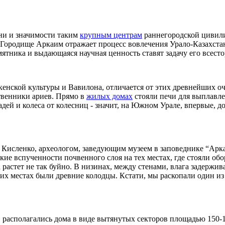
ни и значимости таким
крупным центрам
раннегородской цивили
Городище Аркаим отражает процесс вовлечения Урало-Казахстан
ятника и выдающаяся научная ценность ставят задачу его всесто
кенской культуры и Вавилона, отличается от этих древнейших 
твенники ариев. Прямо в
жилых домах
стояли печи для выплавле
ей и колеса от колесниц - значит, на Южном Урале, впервые, до
сленко, археологом, заведующим музеем в заповеднике “Аркаим
кие вспученности почвенного слоя на тех местах, где стояли об
а растет не так буйно. В низинах, между стенами, влага задержив
этих местах были древние колодцы. Кстати, мы раскопали один и
 располагались дома в виде вытянутых секторов площадью 150-1