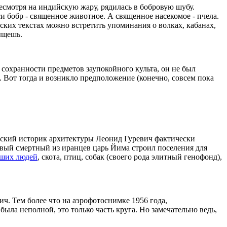
есмотря на индийскую жару, рядилась в бобровую шубу.
и бобр - священное животное. А священное насекомое - пчела.
ких текстах можно встретить упоминания о волках, кабанах,
ыщешь.
сохранности предметов заупокойного культа, он не был
. Вот тогда и возникло предположение (конечно, совсем пока
ский историк архитектуры Леонид Гуревич фактически
ервый смертный из иранцев царь Йима строил поселения для
ших людей
, скота, птиц, собак (своего рода элитный генофонд),
ич. Тем более что на аэрофотоснимке 1956 года,
 была неполной, это только часть круга. Но замечательно ведь,