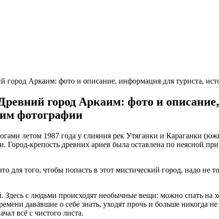
ий город Аркаим: фото и описание, информация для туриста, ис
 Древний город Аркаим: фото и описание
аим фотографии
огами летом 1987 года у слияния рек Утяганки и Караганки (юж
. Город-крепость древних ариев была оставлена по неясной прич
что для того, чтобы попасть в этот мистический город, надо не 
. Здесь с людьми происходят необычные вещи: можно спать на х
времени дававшие о себе знать, уходят прочь и больше никогда 
чал всё с чистого листа.