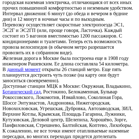
городская наземная электричка, отличающаяся от всех иных
прочих повышенной комфортностью и неземным удобством.
Интервал движения: 6 минут (до обеда и вечером в будние
дни) и 12 минут в ночные часы и по выходным.
Перевозку осуществляет скоростные электропоезда ЭС1,
ЭС2Г и ЭС2ГП (или, проще говоря, Ласточка). Каждый
состоит из 5 вагонов вместимостью 1200 пассажиров. С
кондиционерами и туалетами. Теперь есть возможность
провоза велосипедов (в обычном метро разрешается
провозить их в собранном виде).
Железная дорога в Москве была построена еще в 1908 году
инженером Рашевским. Ее длина составляла 54 километра.
В
данный момент
открыты 26 станций метро. Еще пять
планируется достроить чуть позже (на карту они будут
заноситься своевременно).
Доступные станции МЦК в Москве: Окружная, Владыкино,
Ботанический сад
, Ростокино, Белокаменная, Бульвар
Рокоссовского, Локомотив, Измайлово, Соколиная Гора,
Шоссе Энтузиастов, Андроновка, Нижегородская,
Новохохловская, Угрешская, Дубровка, Автозаводская, ЗИЛ,
Верхние Котлы, Крымская, Площадь Гагарина, Лужники,
Кутузовская, Деловой центр, Шелепиха, Хорошёво, Зорге,
Панфиловская, Стрешнево, Балтийская, Коптево, Лихоборы.
К сожалению, не все точки имеют отапливаемые наземные
пересадки, во многих переходах придется дотелепать