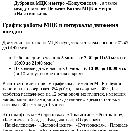
Дубровка МЦК и метро «Кожуховская»
, а также
между станцией
Верхние Котлы МЦК и метро
«Нагатинская».
График работы МЦК и интервалы движения
поездов
Движение поездов по МЦК осуществляется ежедневно с 05:45
до 01:00 мск.
Рабочие дни: в час пик
5 мин.
– (
с 7:30 до 11:30 мск
и с
16:00 до 21:00 мск
)
Выходные дни: в час пик
6 мин.
– (
с 13:00 до 18:00 мск
) и 10 минут во вне пиковое время.
В соответствии с новым графиком движения МЦК в будни
«Ласточки» совершают 354 рейса, в выходные – 300. Для
удобства пассажиров на 12 остановочных пунктах, имеющих
наибольший пассажиропоток, увеличено время остановки
состава с 30 секунд до 1 минуты.
Это платформы «Андроновка», «Локомотив», «Ростокино»,
«Ботанический сад», «Владыкино», «Окружная»,
«Панфиловская», «Деловой центр», «Кутузовская», «Площадь
Гагарина», «Зил», «Автозаводская». Таким образом, время