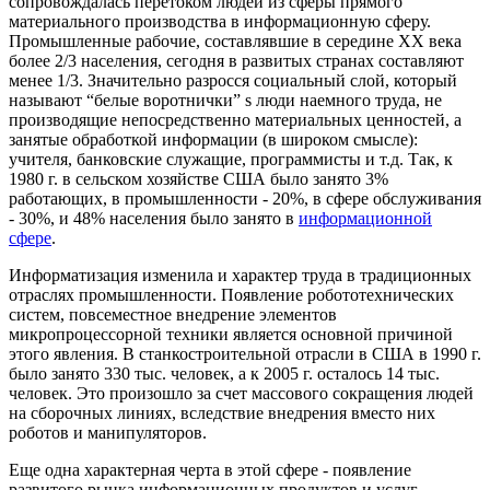
сопровождалась перетоком людей из сферы прямого
материального производства в информационную сферу.
Промышленные рабочие, составлявшие в середине ХХ века
более 2/3 населения, сегодня в развитых странах составляют
менее 1/3. Значительно разросся социальный слой, который
называют “белые воротнички” ѕ люди наемного труда, не
производящие непосредственно материальных ценностей, а
занятые обработкой информации (в широком смысле):
учителя, банковские служащие, программисты и т.д. Так, к
1980 г. в сельском хозяйстве США было занято 3%
работающих, в промышленности - 20%, в сфере обслуживания
- 30%, и 48% населения было занято в
информационной
сфере
.
Информатизация изменила и характер труда в традиционных
отраслях промышленности. Появление робототехнических
систем, повсеместное внедрение элементов
микропроцессорной техники является основной причиной
этого явления. В станкостроительной отрасли в США в 1990 г.
было занято 330 тыс. человек, а к 2005 г. осталось 14 тыс.
человек. Это произошло за счет массового сокращения людей
на сборочных линиях, вследствие внедрения вместо них
роботов и манипуляторов.
Еще одна характерная черта в этой сфере - появление
развитого рынка информационных продуктов и услуг.