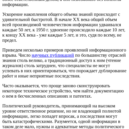
информации.
Ускорение накопления общего объема знаний происходит с
удивительной быстротой. В начале ХХ века общий объем
всей производимой человечеством информации удваивался
каждые 50 лет, к 1950 г. удвоение происходило каждые 10 лет,
к концу XX века - уже каждые 5 лет, и это, судя по всему, не
предел.
Приведем несколько примеров проявлений информационного
взрыва. Число
научных публикаций
по большинству отраслей
знания столь велико, а традиционный доступ к ним (чтение
журналов) столь затруднен, что специалисты не могут
успевать в них ориентироваться, что порождает дублирование
работ и иные неприятные последствия.
Часто оказывается, что проще заново сконструировать
некоторое техническое устройство, чем найти документацию
о нем в бесчисленных описаниях и патентах.
Политический руководитель, принимающий на высоком
уровне ответственное решение, но не владеющий полнотой
информации, легко попадет впросак, а последствия могут
быть катастрофическими. Разумеется, одной информации в
таком деле мало, нужны и адекватные методы политического