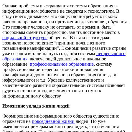
Однако проблемы выстраивания системы образования в
информационном обществе не сводятся к технологиям. В
силу своего динамизма это общество потребует от своих
членов непрерывного, на протяжении десятков лет, обучения.
Это позволит человеку не отставать от времени, быть
способным сменить профессию, занять достойное место в
социальной структуре
общества. В связи с этим даже
возникло новое понятие: “принцип пожизненного
повышения квалификации”. Экономически развитые страны
уже сегодня встали на путь создания системы
непрерывного
образования
, включающей дошкольное и школьное
образование,
профессиональное образование
, систему
профессиональной переподготовки и повышения
квалификации, дополнительного образования (иногда и
неформального) и т.д. Уровень количественного и
качественного развития образовательной системы позволяет
судить о степени продвижения страны по пути к
информационному обществу.
Изменение уклада жизни людей
Формирование информационного общества существенно
отражается на
повседневной жизни
людей. По уже
имеющимся примерам можно предвидеть, что изменения
будут глубокими. Так, массовое внедрение телевидения в 60–