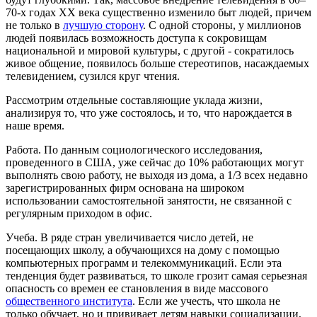
70-х годах ХХ века существенно изменило быт людей, причем
не только в
лучшую сторону
. С одной стороны, у миллионов
людей появилась возможность доступа к сокровищам
национальной и мировой культуры, с другой - сократилось
живое общение, появилось больше стереотипов, насаждаемых
телевидением, сузился круг чтения.
Рассмотрим отдельные составляющие уклада жизни,
анализируя то, что уже состоялось, и то, что нарождается в
наше время.
Работа. По данным социологического исследования,
проведенного в США, уже сейчас до 10% работающих могут
выполнять свою работу, не выходя из дома, а 1/3 всех недавно
зарегистрированных фирм основана на широком
использовании самостоятельной занятости, не связанной с
регулярным приходом в офис.
Учеба. В ряде стран увеличивается число детей, не
посещающих школу, а обучающихся на дому с помощью
компьютерных программ и телекоммуникаций. Если эта
тенденция будет развиваться, то школе грозит самая серьезная
опасность со времен ее становления в виде массового
общественного института
. Если же учесть, что школа не
только обучает, но и прививает детям навыки социализации,