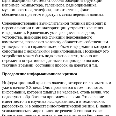
мультимедийная система способна объединить функции,
например, компьютера, телевизора, радиоприемника,
мультипроектора, телефона, автоответчика, факса,
обеспечивая при этом и доступ к сетям передачи данных.
Совершенствование вычислительной техники приводит к
персонализации и миниатюризации устройств хранения
информации. Крошечные, умещающиеся на ладони,
устройства, имеющие все функции персонального
компьютера, позволяют человеку обзавестись собственным
универсальным справочником, объем информации которого
сопоставим с несколькими энциклопедиями. Поскольку это
устройство может быть подключено к сети, то оно же
передает и оперативные данные ѕ например, о погоде,
текущем времени, состоянии пробок на дорогах и т.д.
Преодоление информационного кризиса
Информационный кризис ѕ явление, которое стало заметным
уже в начале ХХ века. Оно проявляется в том, что поток
информации, который хлынул на человека, столь велик, что
недоступен обработке за приемлемое время. Это явление
имеет место и в научных исследованиях, и в технических
разработках, и в общественно-политической жизни. В нашем
усложняющемся мире принятие решений становится все
более ответственным делом, а оно невозможно без полноты