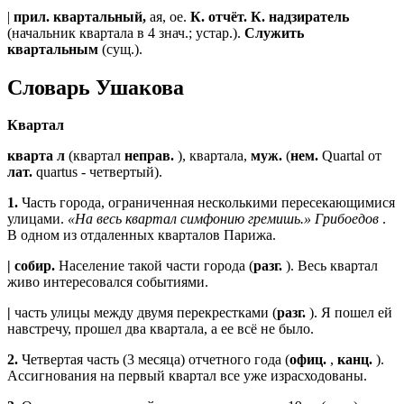
|
прил.
квартальный,
ая, ое.
К. отчёт. К. надзиратель
(начальник квартала в 4 знач.; устар.).
Служить
квартальным
(сущ.).
Словарь Ушакова
Квартал
кварта л
(квартал
неправ.
), квартала,
муж.
(
нем.
Quartal от
лат.
quartus - четвертый).
1.
Часть города, ограниченная несколькими пересекающимися
улицами.
«На весь квартал симфонию гремишь.»
Грибоедов
.
В одном из отдаленных кварталов Парижа.
|
собир.
Население такой части города (
разг.
). Весь квартал
живо интересовался событиями.
|
часть улицы между двумя перекрестками (
разг.
). Я пошел ей
навстречу, прошел два квартала, а ее всё не было.
2.
Четвертая часть (3 месяца) отчетного года (
офиц.
,
канц.
).
Ассигнования на первый квартал все уже израсходованы.