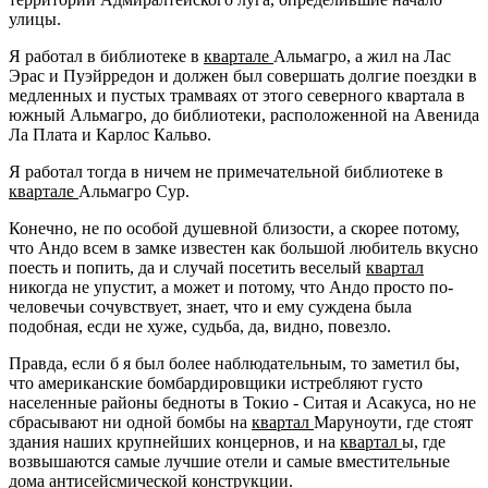
улицы.
Я работал в библиотеке в
квартале
Альмагро, а жил на Лас
Эрас и Пуэйрредон и должен был совершать долгие поездки в
медленных и пустых трамваях от этого северного квартала в
южный Альмагро, до библиотеки, расположенной на Авенида
Ла Плата и Карлос Кальво.
Я работал тогда в ничем не примечательной библиотеке в
квартале
Альмагро Сур.
Конечно, не по особой душевной близости, а скорее потому,
что Андо всем в замке известен как большой любитель вкусно
поесть и попить, да и случай посетить веселый
квартал
никогда не упустит, а может и потому, что Андо просто по-
человечьи сочувствует, знает, что и ему суждена была
подобная, есди не хуже, судьба, да, видно, повезло.
Правда, если б я был более наблюдательным, то заметил бы,
что американские бомбардировщики истребляют густо
населенные районы бедноты в Токио - Ситая и Асакуса, но не
сбрасывают ни одной бомбы на
квартал
Маруноути, где стоят
здания наших крупнейших концернов, и на
квартал
ы, где
возвышаются самые лучшие отели и самые вместительные
дома антисейсмической конструкции.