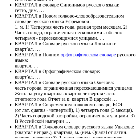
КВАРТАЛ
в словаре Синонимов русского языка:
гетто, дим, …
КВАРТАЛ
в Новом толково-словообразовательном
словаре русского языка Ефремовой:
1. м. 1) Четвертая часть года, равная трем месяцам. 2)
Часть города, ограниченная несколькими - обычно
четырьмя - пересекающимися улицами. …
КВАРТАЛ
в Словаре русского языка Лопатина:
кварт`ал, …
КВАРТАЛ
в Полном
орфографическом словаре
русского
языка:
квартал, …
КВАРТАЛ
в Орфографическом словаре:
кварт`ал, …
КВАРТАЛ
в Словаре русского языка Ожегова:
часть города, ограниченная пересекающимися улицами
Жить на углу квартала. квартал четвертая часть
отчетного года Отчет за к. квартал В царской …
КВАРТАЛ
в Современном толковом словаре, БСЭ:
(от лат. quartus - четвертый), 1) четверть года (3 месяца).
2) Часть городской застройки, ограниченная улицами. 3)
В Российской империи …
КВАРТАЛ
в Толковом словаре русского языка Ушакова:
(квартал неправ.), квартала, м. (нем. Quartal от латин.
quartus - четвертый). 1. часть города, ограниченная