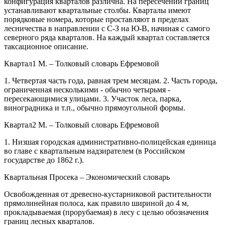
конфигурация кварталов различна. На пересечении границ
устанавливают квартальные столбы. Кварталы имеют
порядковые номера, которые проставляют в пределах
лесничества в направлении с С-З на Ю-В, начиная с самого
северного ряда кварталов. На каждый квартал составляется
таксационное описание.
Квартал1 М. –
Толковый словарь Ефремовой
1. Четвертая часть года, равная трем месяцам. 2. Часть города,
ограниченная несколькими - обычно четырьмя -
пересекающимися улицами. 3. Участок леса, парка,
виноградника и т.п., обычно прямоугольной формы.
Квартал2 М. –
Толковый словарь Ефремовой
1. Низшая городская административно-полицейская единица
во главе с квартальным надзирателем (в Российском
государстве до 1862 г.).
Квартальная Просека –
Экономический словарь
Освобожденная от древесно-кустарниковой растительности
прямолинейная полоса, как правило шириной до 4 м,
прокладываемая (прорубаемая) в лесу с целью обозначения
границ лесных кварталов.