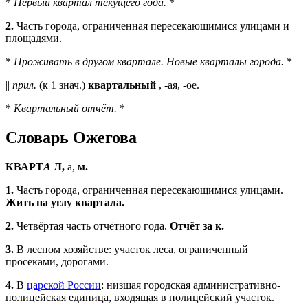
*
Первый квартал текущего года.
*
2.
Часть города, ограниченная пересекающимися улицами и
площадями.
*
Проживать в другом квартале. Новые кварталы города.
*
||
прил.
(к 1 знач.)
квартальный
, -ая, -ое.
*
Квартальный отчёт.
*
Словарь Ожегова
КВАРТ
А
Л,
а,
м.
1.
Часть города, ограниченная пересекающимися улицами.
Жить на углу квартала.
2.
Четвёртая часть отчётного года.
Отчёт за к.
3.
В лесном хозяйстве: участок леса, ограниченный
просеками, дорогами.
4.
В
царской России
: низшая городская административно-
полицейская единица, входящая в полицейский участок.