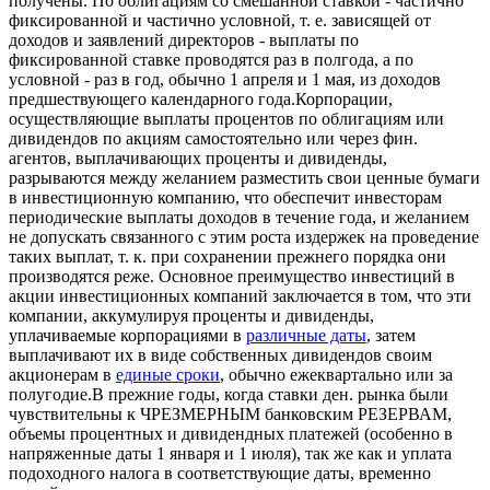
получены. По облигациям со смешанной ставкой - частично
фиксированной и частично условной, т. е. зависящей от
доходов и заявлений директоров - выплаты по
фиксированной ставке проводятся раз в полгода, а по
условной - раз в год, обычно 1 апреля и 1 мая, из доходов
предшествующего календарного года.Корпорации,
осуществляющие выплаты процентов по облигациям или
дивидендов по акциям самостоятельно или через фин.
агентов, выплачивающих проценты и дивиденды,
разрываются между желанием разместить свои ценные бумаги
в инвестиционную компанию, что обеспечит инвесторам
периодические выплаты доходов в течение года, и желанием
не допускать связанного с этим роста издержек на проведение
таких выплат, т. к. при сохранении прежнего порядка они
производятся реже. Основное преимущество инвестиций в
акции инвестиционных компаний заключается в том, что эти
компании, аккумулируя проценты и дивиденды,
уплачиваемые корпорациями в
различные даты
, затем
выплачивают их в виде собственных дивидендов своим
акционерам в
единые сроки
, обычно ежеквартально или за
полугодие.В прежние годы, когда ставки ден. рынка были
чувствительны к ЧРЕЗМЕРНЫМ банковским РЕЗЕРВАМ,
объемы процентных и дивидендных платежей (особенно в
напряженные даты 1 января и 1 июля), так же как и уплата
подоходного налога в соответствующие даты, временно