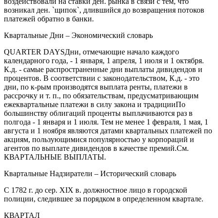
воздействовали на ставки ден. рынка в связи с тем, что
возникал ден. `щипок`, длившийся до возвращения потоков
платежей обратно в банки.
Квартальные Дни –
Экономический словарь
QUARTER DAYSДни, отмечающие начало каждого
календарного года, - 1 января, 1 апреля, 1 июля и 1 октября.
К.д. - самые распространенные дни выплаты дивидендов и
процентов. В соответствии с законодательством, К.д. - это
дни, по к-рым производятся выплата ренты, платежи в
рассрочку и т. п., по обязательствам, предусматривающим
ежеквартальные платежи в силу закона и традицииПо
большинству облигаций проценты выплачиваются раз в
полгода - 1 января и 1 июля. Тем не менее 1 февраля, 1 мая, 1
августа и 1 ноября являются датами квартальных платежей по
акциям, пользующимися популярностью у корпораций и
агентов по выплате дивидендов в качестве премий.См.
КВАРТАЛЬНЫЕ ВЫПЛАТЫ.
Квартальные Надзиратели –
Исторический словарь
С 1782 г. до сер. XIX в. должностное лицо в городской
полиции, следившее за порядком в определенном квартале.
КВАРТАЛ