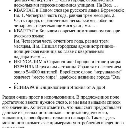
несколькими пересекающимися улицами. На Весь …
КВАРТАЛ
в Новом словаре русского языка Ефремовой:
I м. 1. Четвертая часть года, равная трем месяцам. 2.
Часть города, ограниченная несколькими - обычно
четырьмя - пересекающимися улицами. …
КВАРТАЛ
в Большом современном толковом словаре
русского языка:
I м. Четвертая часть отчетного года, равная трем
месяцам. II м. Низшая городская административно-
полицейская единица во главе с квартальным
надзирателем …
ИЕРУСАЛИМ
в Справочнике Городов и столиц мира:
ИЗРАИЛЬ Иерусалим - столица Израиля с населением
около 544000 жителей. Еврейское слово "иерушалаим"
означает "место мира", арабское название города "Эль
…
ЁСИВАРА
в Энциклопедии Япония от А до Я.
Раздел очень прост в использовании. В предложенное поле
достаточно ввести нужное слово, и мы вам выдадим список
его значений. Хочется отметить, что наш сайт предоставляет
данные из разных источников – энциклопедического,
толкового, словообразовательного словарей. Также здесь
можно познакомиться с примерами употребления введенного
вами слова.