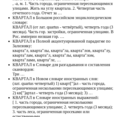
, -а, м. 1. Часть города, ограниченная пересекающимися
улицами. Жить на углу квартала. 2. Четвертая часть
отчетного года. Отчет за …
КВАРТАЛ
в Большом российском энциклопедическом
словаре:
КВАРТ́АЛ (от лат. quartus - четвёртый), четверть года (3
месяца). Часть гор. застройки, ограниченная улицами. В
Рос. империи низшая гор. …
КВАРТАЛ
в Полной акцентуированной парадигме по
Зализняку:
кварта"л, кварта"лы, кварта"ла, кварта"лов, кварта"лу,
кварта"лам, кварта"л, кварта"лы, кварта"лом,
кварта"лами, кварта"ле, …
КВАРТАЛ
в Словаре для разгадывания и составления
сканвордов:
Три …
КВАРТАЛ
в Новом словаре иностранных слов:
(лат. quartus четвертый) 1) кварт["]ал - часть города,
ограниченная несколькими пересекающимися улицами;
2) кв["]артал - четверть года (3 месяца); 3) …
КВАРТАЛ
в Словаре иностранных выражений:
[ 1. часть города, ограниченная несколькими
пересекающимися улицами; 2. четверть года (3 месяца);
3. часть леса, ограниченная просеками или
естественными …