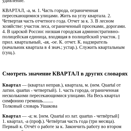
удивление.
КВАРТАЛ, -а, м. 1. Часть города, ограниченная
пересекающимися улицами. Жить на углу квартала. 2.
Четвертая часть отчетного года. Отчет за к. 3. В лесном
хозяйстве: участок леса, ограниченный просеками, дорогами.
4. В царской России: низшая городская административно-
полицейская единица, входящая в полицейский участок. ||
прил. квартальный, -ая, -ое. К. отчет. К. надзиратель
(начальник квартала в 4 знач.; устар.). Служить квартальным
(сущ.).
Смотреть значение
КВАРТАЛ
в других словарях
Квартал
— (квартал неправ.), квартала, м. (нем. Quartal от
латин. quartus - четвертый). 1. часть города, ограниченная
несколькими пересекающимися улицами. На Весь квартал
симфонию гремишь.........
Толковый словарь Ушакова
Квартал
— -а; м. [нем. Quartal из лат. quartus - четвёртый]
1. ква́ртал, -а (проф.). Четвёртая часть года (три месяца).
Первый к. Отчёт о работе за к. Закончить работу во втором