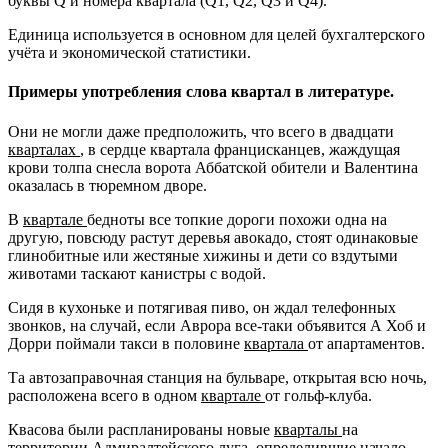
буквы Q и номера квартала (Q1, Q2, Q3 и Q4).
Единица используется в основном для целей бухгалтерского
учёта и экономической статистики.
Примеры употребления слова квартал в литературе.
Они не могли даже предположить, что всего в двадцати
кварталах
, в сердце квартала францисканцев, жаждущая
крови толпа снесла ворота Аббатской обители и Валентина
оказалась в тюремном дворе.
В
квартале
бедноты все топкие дороги похожи одна на
другую, повсюду растут деревья авокадо, стоят одинаковые
глинобитные или жестяные хижины и дети со вздутыми
животами таскают канистры с водой.
Сидя в кухоньке и потягивая пиво, он ждал телефонных
звонков, на случай, если Аврора все-таки объявится А Хоб и
Дорри поймали такси в половине
квартала
от апартаментов.
Та автозаправочная станция на бульваре, открытая всю ночь,
расположена всего в одном
квартале
от гольф-клуба.
Квасова были распланированы новые
кварталы
на
территории Адмиралтейского луга, определившие начало