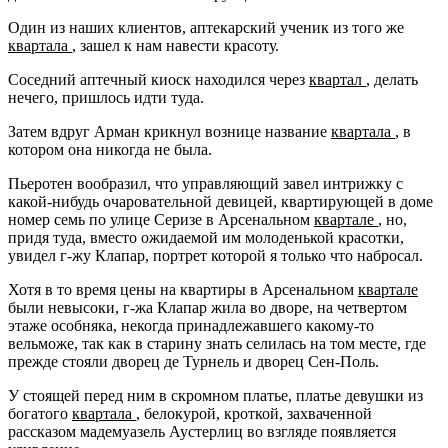
Один из наших клиентов, аптекарский ученик из того же
квартала
, зашел к нам навести красоту.
Соседний аптечный киоск находился через
квартал
, делать
нечего, пришлось идти туда.
Затем вдруг Арман крикнул вознице название
квартала
, в
котором она никогда не была.
Пьеротен вообразил, что управляющий завел интрижку с
какой-нибудь очаровательной девицей, квартирующей в доме
номер семь по улице Серизе в Арсенальном
квартале
, но,
придя туда, вместо ожидаемой им молоденькой красотки,
увидел г-жу Клапар, портрет которой я только что набросал.
Хотя в то время цены на квартиры в Арсенальном
квартале
были невысоки, г-жа Клапар жила во дворе, на четвертом
этаже особняка, некогда принадлежавшего какому-то
вельможе, так как в старину знать селилась на том месте, где
прежде стояли дворец де Турнель и дворец Сен-Поль.
У стоящей перед ним в скромном платье, платье девушки из
богатого
квартала
, белокурой, кроткой, захваченной
рассказом мадемуазель Аустерлиц во взгляде появляется