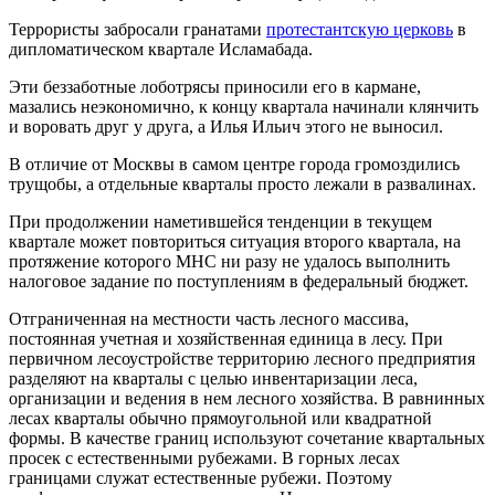
Террористы забросали гранатами
протестантскую церковь
в
дипломатическом квартале Исламабада.
Эти беззаботные лоботрясы приносили его в кармане,
мазались неэкономично, к концу квартала начинали клянчить
и воровать друг у друга, а Илья Ильич этого не выносил.
В отличие от Москвы в самом центре города громоздились
трущобы, а отдельные кварталы просто лежали в развалинах.
При продолжении наметившейся тенденции в текущем
квартале может повториться ситуация второго квартала, на
протяжение которого МНС ни разу не удалось выполнить
налоговое задание по поступлениям в федеральный бюджет.
Отграниченная на местности часть лесного массива,
постоянная учетная и хозяйственная единица в лесу. При
первичном лесоустройстве территорию лесного предприятия
разделяют на кварталы с целью инвентаризации леса,
организации и ведения в нем лесного хозяйства. В равнинных
лесах кварталы обычно прямоугольной или квадратной
формы. В качестве границ используют сочетание квартальных
просек с естественными рубежами. В горных лесах
границами служат естественные рубежи. Поэтому