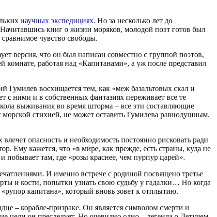
ольких
научных экспедициях
. Но за несколько лет до
 Начитавшись книг о жизни моряков, молодой поэт готов был
е сравнимое чувство свободы.
ет версия, что он был написан совместно с группой поэтов,
й комнате, работая над «Капитанами», а уж после представил
й Гумилев восхищается тем, как «меж базальтовых скал и
т с ними и в собственных фантазиях переживает все те
 школа выживания во время шторма – все эти составляющие
 с морской стихией, не может оставить Гумилева равнодушным.
 влечет опасность и необходимость постоянно рисковать ради
р. Ему кажется, что «в мире, как прежде, есть страны, куда не
и побывает там, где «розы краснее, чем пурпур царей».
ечатлениями. И именно встрече с родиной посвящено третье
рты и кости, попытки узнать свою судьбу у гадалки… Но когда
 «рупор капитана», который вновь зовет к отплытию.
дце – корабле-призраке. Он является символом смерти и
акие цели он преследует. Но очевидно одно – легенда о Летучем