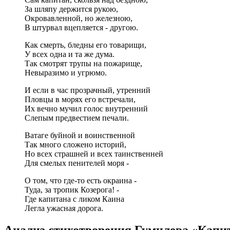
За шляпу держится рукою,
Окровавленной, но железною,
В штурвал вцепляется - другою.
Как смерть, бледны его товарищи,
У всех одна и та же дума.
Так смотрят трупы на пожарище,
Невыразимо и угрюмо.
И если в час прозрачный, утренний
Пловцы в морях его встречали,
Их вечно мучил голос внутренний
Слепым предвестием печали.
Ватаге буйной и воинственной
Так много сложено историй,
Но всех страшней и всех таинственней
Для смелых пенителей моря -
О том, что где-то есть окраина -
Туда, за тропик Козерога! -
Где капитана с ликом Каина
Легла ужасная дорога.
Анализ стихотворения Гумилева «Кап