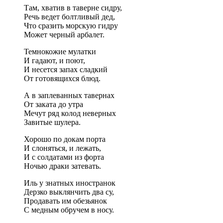
Там, хватив в таверне сидру,
Речь ведет болтливый дед,
Что сразить морскую гидру
Может черный арбалет.
Темнокожие мулатки
И гадают, и поют,
И несется запах сладкий
От готовящихся блюд.
А в заплеванных тавернах
От заката до утра
Мечут ряд колод неверных
Завитые шулера.
Хорошо по докам порта
И слоняться, и лежать,
И с солдатами из форта
Ночью драки затевать.
Иль у знатных иностранок
Дерзко выклянчить два су,
Продавать им обезьянок
С медным обручем в носу.