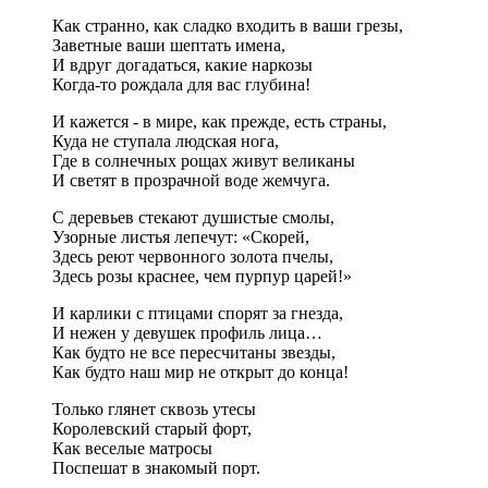
Как странно, как сладко входить в ваши грезы,
Заветные ваши шептать имена,
И вдруг догадаться, какие наркозы
Когда-то рождала для вас глубина!
И кажется - в мире, как прежде, есть страны,
Куда не ступала людская нога,
Где в солнечных рощах живут великаны
И светят в прозрачной воде жемчуга.
С деревьев стекают душистые смолы,
Узорные листья лепечут: «Скорей,
Здесь реют червонного золота пчелы,
Здесь розы краснее, чем пурпур царей!»
И карлики с птицами спорят за гнезда,
И нежен у девушек профиль лица…
Как будто не все пересчитаны звезды,
Как будто наш мир не открыт до конца!
Только глянет сквозь утесы
Королевский старый форт,
Как веселые матросы
Поспешат в знакомый порт.