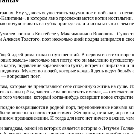
транах. Ему удалось осуществить задуманное и побывать в неск
«Капитаны», в котором явно прослеживаются нотки ностальгии.
лько почувствовать на губах привкус соли и испытать ни с чем н
Гумилев гостил в Коктебеле у Максимилиана Волошина. Существу
Алексея Толстого, поэт несколько дней подряд запирался в свое
бщей идеей романтики и путешествий. В первом из стихотворени
вых земель» настолько мил поэту, что он мысленно путешествуе
а карте, подавление корабельного бунта, встречи с пиратами и
о подвигах. Мужество людей, которые каждый день ведут борьбу
, — вопрошает поэт.
ам, которые не представляют себе спокойную жизнь на суше. Их
ть в ваши грёзы, заветные ваши шептать имена», — отмечает авто
е того человека, который когда-нибудь совершит новое открытие 
 поздно возвращаются в родной порт, переполненные новыми вп
 были лишены в своих странствиях. Женщины, пивные, игра в ка
инном предназначении. И тогда для него нет ничего важнее, чем
загадкам, одной из которых является история о Летучем Голлан
. У автора нет ответа на вопрос, откуда взялся этот корабль и к