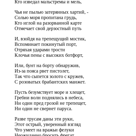
Кто изведал мальстремы и мель,
Чья не пылью затерянных хартий, -
Солью моря пропитана грудь,
Кто иглой на разорванной карте
Отмечает свой дерзостный путь
И, взойдя на трепещущий мостик,
Вспоминает покинутый порт,
Отряхая ударами трости
Клочья пены с высоких ботфорт,
Или, бунт на борту обнаружив,
Из-за пояса рвет пистолет,
Так что сыпется золото с кружев,
С розоватых брабантских манжет.
Пусть безумствует море и хлещет,
Гребни волн поднялись в небеса,
Ни один пред грозой не трепещет,
Ни один не свернет паруса.
Разве трусам даны эти руки,
Этот острый, уверенный взгляд
Что умеет на вражьи фелуки
Неожиданно бросить фрегат,