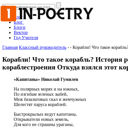
Блог
Блог
Блоги
Вектор
Год Учителя
Главная
Классный руководитель
›
›
Корабли! Что такое корабль
Корабли! Что такое корабль? История 
кораблестроения Откуда взялся этот ко
«Капитаны» Николай Гумилев
На полярных морях и на южных,
По изгибам зеленых зыбей,
Меж базальтовых скал и жемчужных
Шелестят паруса кораблей.
Быстрокрылых ведут капитаны,
Открыватели новых земель,
Для кого не страшны ураганы,