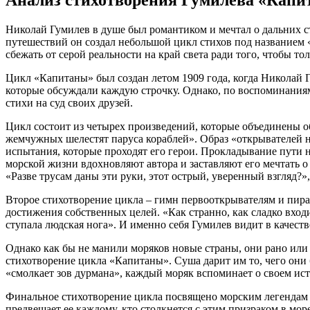
Николай Гумилев в душе был романтиком и мечтал о дальних с
путешествий он создал небольшой цикл стихов под названием 
сбежать от серой реальности на край света ради того, чтобы то
Цикл «Капитаны» был создан летом 1909 года, когда Николай 
которые обсуждали каждую строчку. Однако, по воспоминаниям 
стихи на суд своих друзей.
Цикл состоит из четырех произведений, которые объединены о
жемчужных шелестят паруса кораблей». Образ «открывателей но
испытания, которые проходят его герои. Прокладывание пути н
морской жизни вдохновляют автора и заставляют его мечтать 
«Разве трусам даны эти руки, этот острый, уверенный взгляд?»
Второе стихотворение цикла – гимн первооткрывателям и пират
достижения собственных целей. «Как странно, как сладко входи
ступала людская нога». И именно себя Гумилев видит в качеств
Однако как бы не манили моряков новые страны, они рано или
стихотворение цикла «Капитаны». Суша дарит им то, чего они
«смолкает зов дурмана», каждый моряк вспоминает о своем ист
Финальное стихотворение цикла посвящено морским легендам и 
предвещает ее каждому, кто столкнется с этим призраком в море