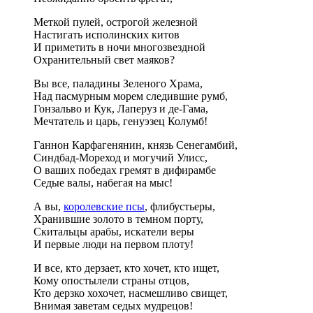
Меткой пулей, острогой железной
Настигать исполинских китов
И приметить в ночи многозвездной
Охранительный свет маяков?
Вы все, паладины Зеленого Храма,
Над пасмурным морем следившие румб,
Гонзальво и Кук, Лаперуз и де-Гама,
Мечтатель и царь, генуэзец Колумб!
Ганнон Карфагенянин, князь Сенегамбий,
Синдбад-Мореход и могучий Улисс,
О ваших победах гремят в дифирамбе
Седые валы, набегая на мыс!
А вы,
королевские псы
, флибустьеры,
Хранившие золото в темном порту,
Скитальцы арабы, искатели веры
И первые люди на первом плоту!
И все, кто дерзает, кто хочет, кто ищет,
Кому опостылели страны отцов,
Кто дерзко хохочет, насмешливо свищет,
Внимая заветам седых мудрецов!