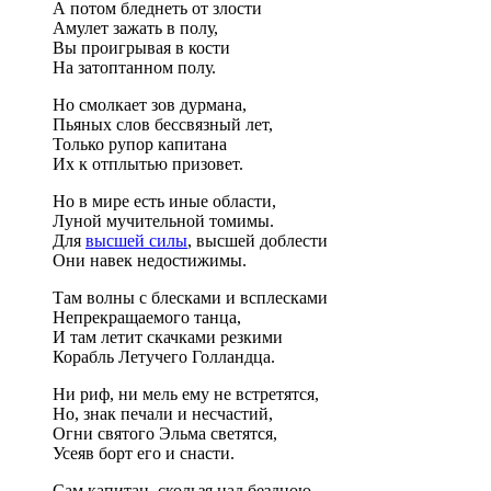
А потом бледнеть от злости
Амулет зажать в полу,
Вы проигрывая в кости
На затоптанном полу.
Но смолкает зов дурмана,
Пьяных слов бессвязный лет,
Только рупор капитана
Их к отплытью призовет.
Но в мире есть иные области,
Луной мучительной томимы.
Для
высшей силы
, высшей доблести
Они навек недостижимы.
Там волны с блесками и всплесками
Непрекращаемого танца,
И там летит скачками резкими
Корабль Летучего Голландца.
Ни риф, ни мель ему не встретятся,
Но, знак печали и несчастий,
Огни святого Эльма светятся,
Усеяв борт его и снасти.
Сам капитан, скользя над бездною,