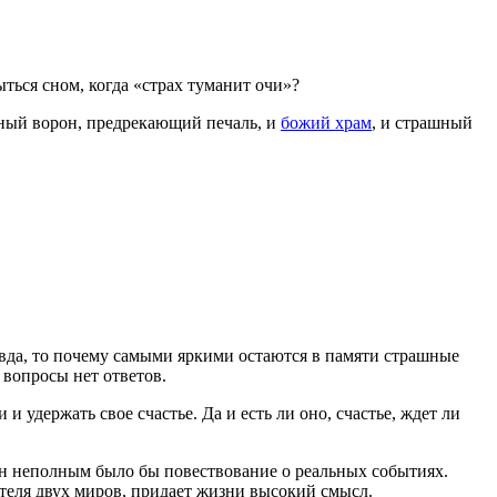
ться сном, когда «страх туманит очи»?
рный ворон, предрекающий печаль, и
божий храм
, и страшный
авда, то почему самыми яркими остаются в памяти страшные
 вопросы нет ответов.
 удержать свое счастье. Да и есть ли оно, счастье, ждет ли
тин неполным было бы повествование о реальных событиях.
ителя двух миров, придает жизни высокий смысл.