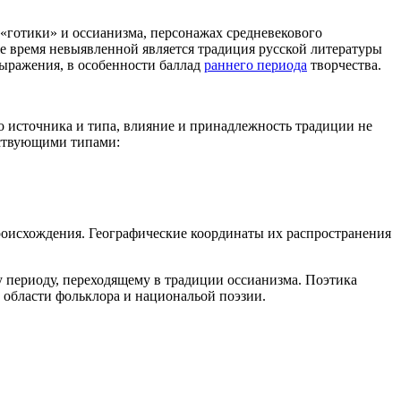
«готики» и оссианизма, персонажах средневекового
е время невыявленной является традиция русской литературы
ыражения, в особенности баллад
раннего периода
творчества.
о источника и типа, влияние и принадлежность традиции не
тствующими типами:
происхождения. Географические координаты их распространения
у периоду, переходящему в традиции оссианизма. Поэтика
 области фольклора и национальой поэзии.