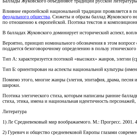
Баллады Жуковского объединяют традиции русской литературы 
Влияние европейской национальной традиции проявляется в по
феодального общества
. Сюжеты и образы баллад Жуковского н
по отношению к европейской. Поэтика текстов и композицион
В балладах Жуковского доминирует исторический аспект, воп
Вероятно, принцип номинального обозначения в этом вопросе 
поддается безоговорочному определению в пользу этнического
Тип А: характеризуется поэтикой «высоких» жанров, элегии (ср
Тип Б: ориентирован на аспекты национальной культуры (имен
Помимо этого, многие жанры (элегия, эпитафия, драма, песня 
широки.
Поэтика элегического стиха, которым написаны ранние баллад
стиха, этика, имена и национальная идентичность персонажей,
Литература
1) Ле Средневековый мир воображаемого. М.: Прогресс. 2001. 4
2) Гуревич и общество средневековой Европы глазами современн