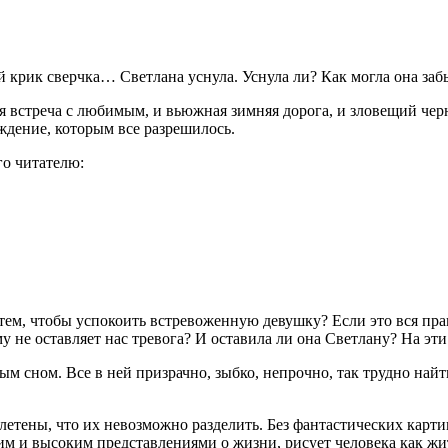
 крик сверчка… Светлана уснула. Уснула ли? Как могла она забы
я встреча с любимым, и вьюжная зимняя дорога, и зловещий че
дение, которым все разрешилось.
го читателю:
атем, чтобы успокоить встревоженную девушку? Если это вся пр
 не оставляет нас тревога? И оставила ли она Светлану? На эти
сном. Все в ней призрачно, зыбко, непрочно, так трудно найти и
плетены, что их невозможно разделить. Без фантастических кар
ким и высоким представлениями о жизни, рисует человека как ж