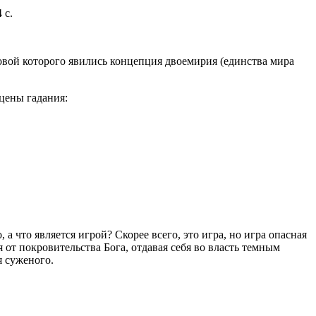
 с.
новой которого явились концепция двоемирия (единства мира
цены гадания:
 что является игрой? Скорее всего, это игра, но игра опасная
 от покровительства Бога, отдавая себя во власть темным
я суженого.