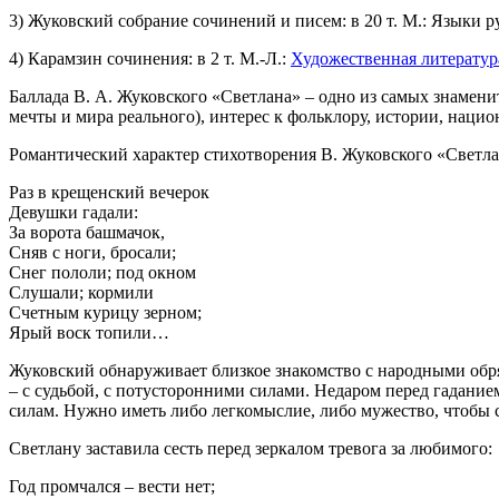
3) Жуковский собрание сочинений и писем: в 20 т. М.: Языки русско
4) Карамзин сочинения: в 2 т. М.-Л.:
Художественная литератур
Баллада В. А. Жуковского «Светлана» – одно из самых знамен
мечты и мира реального), интерес к фольклору, истории, наци
Романтический характер стихотворения В. Жуковского «Светлан
Раз в крещенский вечерок
Девушки гадали:
За ворота башмачок,
Сняв с ноги, бросали;
Снег пололи; под окном
Слушали; кормили
Счетным курицу зерном;
Ярый воск топили…
Жуковский обнаруживает близкое знакомство с народными обряда
– с судьбой, с потусторонними силами. Недаром перед гаданием
силам. Нужно иметь либо легкомыслие, либо мужество, чтобы с
Светлану заставила сесть перед зеркалом тревога за любимого:
Год промчался – вести нет;