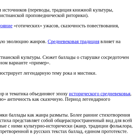
 источников (переводы, традиция книжной культуры,
христианской проповеднической риторики).
тояние
«готических» ужасов, сказочность повествования,
жную эволюцию жанров.
Средневековая традиция
влияет на
стианской культуры. Сюжет баллады о старушке сосредоточен
рном варианте «пример».
люстрирует легендарную тему рока и мистики.
нр и тематика объединяют эпоху
исторического средневековья
,
кую» античность как сказочную. Период легендарного
мки баллады как жанра размыты. Более ранние стихотворения
 стиха представляет собой общераспространенный вид для всей
ные с ними культурно-исторически (жанр, традиции фольклора,
 претворенной в русских текстах баллад, едином прототексте.