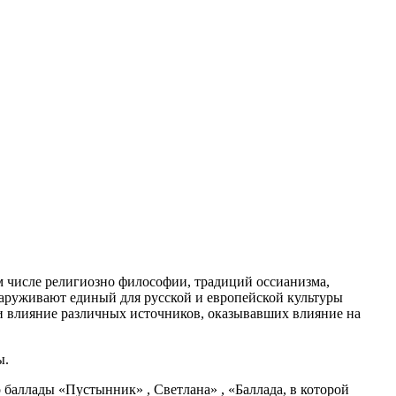
м числе религиозно философии, традиций оссианизма,
наруживают единый для русской и европейской культуры
и влияние различных источников, оказывавших влияние на
ы.
 баллады «Пустынник» , Светлана» , «Баллада, в которой