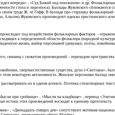
то сидел впереди» , «Суд Божий над епископом» и др. Фольклор
енности стиха и лироэпоса). Баллады Жуковского сближаются с
в своем труде Ж. ле Гофф. В балладе про старушку фольклорный
а, Альсим) Жуковского проповедуют идеалы христианского аске
 происходит под воздействием фольклорных факторов – отраженн
ходящих к определенной области фольклора (народной культуры
обыденную жизнь, выбор персонажей (девушки, поэты, покойники
его, связаны с сюжетом произведений – переходом пространства
окойники, сверхъестественные существа, духи («Светлана», бал
ри этом некоторую автономность. Женские персонажи баллад свя
рассматривать их в одном аспекте. Поэтика стихотворных текс
ли при гробнице» , «Мысли на кладбище» , перевод «Элегии» Т
ые истоки этих произведений восходят к единому прототексту.
рвик» , «Двенадцать спящих дев» сопутствуют мотивам национал
Святогора, легендарному образу Макбета.