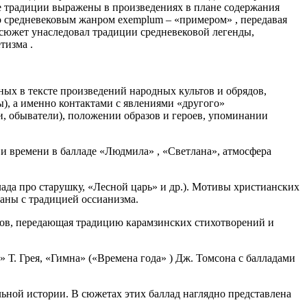
ные традиции выражены в произведениях в плане содержания
о средневековым жанром exemplum – «примером» , передавая
 сюжет унаследовал традиции средневековой легенды,
тизма .
ых в тексте произведений народных культов и обрядов,
), а именно контактами с явлениями «другого»
, обыватели), положении образов и героев, упоминании
 и времени в балладе «Людмила» , «Светлана», атмосфера
лада про старушку, «Лесной царь» и др.). Мотивы христианских
заны с традицией оссианизма.
тов, передающая традицию карамзинских стихотворений и
. Грея, «Гимна» («Времена года» ) Дж. Томсона с балладами
ьной истории. В сюжетах этих баллад наглядно представлена