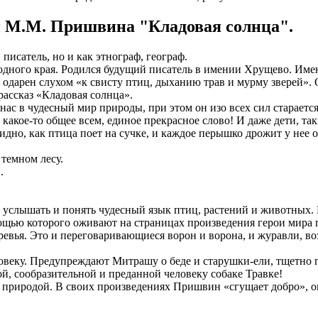
ли М.М. Пришвина "Кладовая солнца".
писатель, но и как этнограф, географ.
родного края. Родился будущий писатель в имении Хрущево. Имен
одарен слухом «к свисту птиц, дыханию трав и мурму зверей». О
ас­сказ «Кладовая солнца».
ас в чудесный мир природы, при этом он изо всех сил стараетс
 какое-то общее всем, единое прекрасное слово! И даже дети, т
идно, как птица поет на сучке, и каждое перышко дрожит у нее от
 темном лесу.
.
ый услышать и понять чудесный язык птиц, растений и живот­ных
­щью которого оживают на страницах произведения герои мира 
ревья. Это и переговаривающиеся ворон и ворона, и журавли, во
овеку. Предупреждают Митрашу о беде и старушки-ели, тщет­но 
ой, сообразительной и преданной человеку собаке Травке!
 с природой. В своих произведениях Пришвин «сгущает доб­ро», 