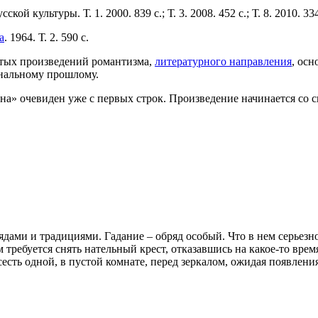
й культуры. Т. 1. 2000. 839 с.; Т. 3. 2008. 452 с.; Т. 8. 2010. 334
а
. 1964. Т. 2. 590 с.
итых произведений романтизма,
литературного направления
, ос
ональному прошлому.
а» очевиден уже с первых строк. Произведение начинается со с
ми и традициями. Гадание – обряд особый. Что в нем серьезно, а
 требуется снять нательный крест, отказавшись на какое-то время
есть одной, в пустой комнате, перед зеркалом, ожидая появлени