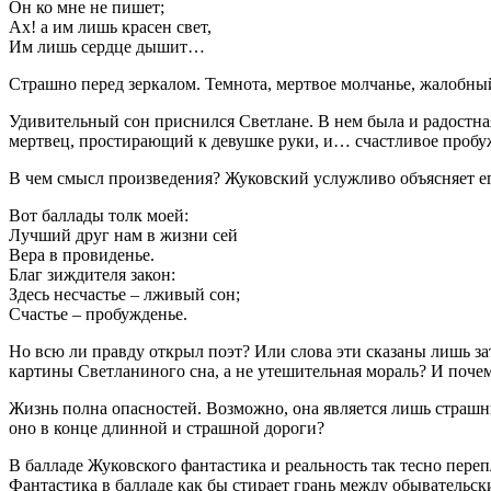
Он ко мне не пишет;
Ах! а им лишь красен свет,
Им лишь сердце дышит…
Страшно перед зеркалом. Темнота, мертвое молчанье, жалобный
Удивительный сон приснился Светлане. В нем была и радостна
мертвец, простирающий к девушке руки, и… счастливое пробуж
В чем смысл произведения? Жуковский услужливо объясняет е
Вот баллады толк моей:
Лучший друг нам в жизни сей
Вера в провиденье.
Благ зиждителя закон:
Здесь несчастье – лживый сон;
Счастье – пробужденье.
Но всю ли правду открыл поэт? Или слова эти сказаны лишь з
картины Светланиного сна, а не утешительная мораль? И почему
Жизнь полна опасностей. Возможно, она является лишь страшным 
оно в конце длинной и страшной дороги?
В балладе Жуковского фантастика и реальность так тесно пере
Фантастика в балладе как бы стирает грань между обывательс