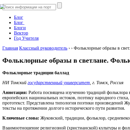
Блог
Блог
Блоги
Вектор
Год Учителя
Главная
Классный руководитель
›
›
Фольклорные образы в свет
Фольклорные образы в светлане. Фоль
Фольклорные традиции баллад
НИ Томский
государственный университет
, г. Томск, Россия
Аннотация:
Работа посвящена изучению традиций фольклора в
европейских национальных истоков, поэтику народного стиха
прототекст. Представлена типология поэтики произведений Ж
тексты на протяжении долгого исторического пути развития.
Ключевые слова:
Жуковский, традиции, фольклор, средневеко
Взаимоотношение религиозной (христианской) культуры и фольк