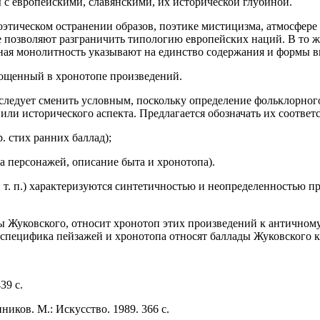
с европейскими, славянскими, их исторической глубиной.
этическом остранении образов, поэтике мистицизма, атмосфере 
е позволяют разграничить типологию европейских наций. В то ж
ная монолитность указывают на единство содержания и формы в
лощенный в хронотопе произведений.
следует сменить условным, поскольку определение фольклорног
 или исторического аспекта. Предлагается обозначать их соотве
. стих ранних баллад);
а персонажей, описание быта и хронотопа).
и т. п.) характеризуются синтетичностью и неопределенностью 
ы Жуковского, относит хронотоп этих произведений к античном
 специфика пейзажей и хронотопа относят баллады Жуковского к
39 с.
иков. М.: Искусство. 1989. 366 с.