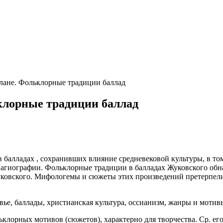
лане. Фольклорные традиции баллад
клорные традиции баллад
 балладах , сохранивших влияние средневековой культуры, в то
, агиографии. Фольклорные традиции в балладах Жуковского об
уковского. Мифологемы и сюжеты этих произведений претерпел
вье, баллады, христианская культура, оссианизм, жанры и мотив
лорных мотивов (сюжетов), характерно для творчества. Ср. его