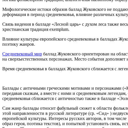
Мифологические истоки образов баллад Жуковского не поддаю
деформация в период средневековья, влияние различных культ
Связь видения в балладе «Лесной царь» с духом леса также ве
христианская традиция exemplum.
Влияние культуры европейского средневековья в балладах Жу
поэтику жанров.
Средневековый мир
баллад Жуковского ориентирован на облас
на сверхъестественных персонажах. Место события дополняет 
Время средневековья в балладах Жуковского сближается с лег
Баллады с античными греческими мотивами и персонажами («К
передавая сказкам, а вместе с ними и средневековым легендам,
средневековья сближается с античностью также в балладе «Эол
Сам жанр баллады относит фабульный сюжет к области фолькло
этой направленности в русской литературе (ср. «Сид» ) недву
европейской культуры. Интересы русских авторов, в том числе
образ героя, поэтика текстов), и попыткой установить связь, и