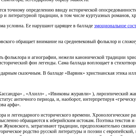
тся точному определению ввиду исторической опосредованности
ур и литературной традиции, в том числе куртуазных романов, 
сьма условна. Ее нарушают царящее в балладе
эмоциональное сос
ковского обращает внимание на средневековый фольклор и сло
ть фольклора и агиографии, нежели канонической традиции хри
исторический фон легенды. Сама баллада воплощает в стихотво
ендарным сказочным. В балладе «Варвик» христианская этика ил
ассандра» , «Ахилл» , «Ивиковы журавли» ), лироэпический жа
 статус античного периода, и, наоборот, интерпретируя «гречес
ова арфа».
ра и легендарного исторического времени. Хронологические ра
смысленно обращаются к иберийским истокам. Поэтика текстов и
 и Жуковского, затрагивают традиции, предположительно связан
сторическое родство русской литературы и поэзии с европейской,