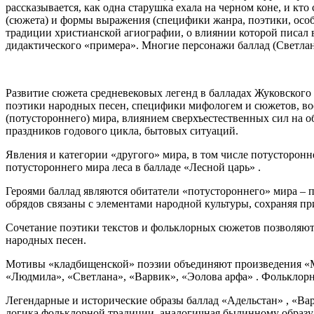
рассказывается, как одна старушка ехала на черном коне, и к
(сюжета) и формы выражения (специфики жанра, поэтики, особ
традиции христианской агиографии, о влиянии которой писал 
дидактического «примера». Многие персонажи баллад (Светлан
Развитие сюжета средневековых легенд в балладах Жуковского
поэтики народных песен, специфики мифологем и сюжетов, вос
(потустороннего) мира, влиянием сверхъестественных сил на 
праздников годового цикла, бытовых ситуаций.
Явления и категории «другого» мира, в том числе потусторонн
потустороннего мира леса в балладе «Лесной царь» .
Героями баллад являются обитатели «потустороннего» мира – п
обрядов связаны с элементами народной культуры, сохраняя п
Сочетание поэтики текстов и фольклорных сюжетов позволяют 
народных песен.
Мотивы «кладбищенской» поэзии объединяют произведения «Мыс
«Людмила», «Светлана», «Варвик», «Эолова арфа» . Фольклорн
Легендарные и исторические образы баллад «Адельстан» , «Ва
логика фольклорной традиции, аналогичная былинному образу 