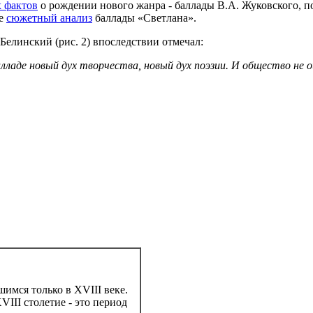
 фактов
о рождении нового жанра - баллады В.А. Жуковского, по
те
сюжетный анализ
баллады «Светлана».
Белинский (рис. 2) впоследствии отмечал:
лладе новый дух творчества, новый дух поэзии. И общество не 
имся только в XVIII веке.
XVIII столетие - это период