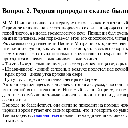
Вопрос 2. Родная природа в сказке-бы
М. М. Пришвин вошел в литературу не только как талантли­вый 
Огромное влияние на все его творчество оказала природа его 
порой тихую, а иногда громогласную речь. Пришвин был очень 
на язык человека. Мы поражаемся этой его способности, читая р
Рассказывая о путешествии Насти и Митраши, автор помещает н
птички и зверушки, как мучились все они, стараясь выговорить
всем хотелось сказать одно только какое-то слово прекрасное. В
приходится выпевать, выкрикивать, выстукивать.
- Тэк-тэк! - чуть слышно постукивает огромная птица глу­харь в
- Шварк-шварк! - дикий селезень в воздухе пролетел над речкой
- Кряк-кряк! - дикая утка кряква на озере.
- Гу-гу-гу… - красивая птичка снегирь на березе».
Автор предстает здесь как человек с тонким слухом, способ­н
жественной выразительности. Но самый главный прием, с помо
дают в сказке-были не только животные, но и птицы, и даже де
сосны и ели.
Природа не бездействует, она активно приходит на помощь чел
черный ворон пугает его своим криком. Что и говорить об ум­н
Таким образом,
главная тема
в были - тема единения чело­века
читателей.