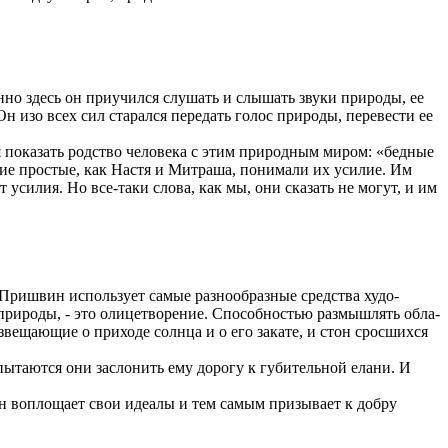
­но здесь он приучился слушать и слышать звуки природы, ее
н изо всех сил старался передать голос природы, перевести ее
я показать родство человека с этим природным миром: «бедные
акие простые, как Настя и Митраша, понимали их усилие. Им
 усилия. Но все-таки слова, как мы, они сказать не могут, и им
. Пришвин использует самые разнообразные средства худо­
природы, - это олицетворение. Способностью размышлять обла­
звещающие о приходе солнца и о его закате, и стон сросшихся
пытаются они заслонить ему дорогу к губительной елани. И
он воплощает свои идеалы и тем самым призывает к добру