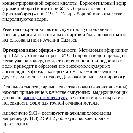
концентрированной серной кислоты. Борнометиловый эфир
(триметилборат) кипит при 65° С, борноэтиловый
(триэтилборат) - при 119° С. Эфиры борной кислоты легко
гидролизуются водой.
Реакция с борной кислотой служит для установления
конфигурации многоатомных спиртов и была неоднократно
использована при изучении Сахаров.
Ортокремневые эфиры
- жидкости. Метиловый эфир кипит
при 122° С, этиловый при 156° С. Гидролиз водой проходит
легко уже на холоду, но идет постепенно и при недостатке
воды приводит к образованию высоко­молекулярных
ангидридных форм, в которых атомы кремния соединены
друг с другом через кислород (силоксановые группировки):
Эти высокомолекулярные вещества (полиалкоксисилоксаны)
находят применение в качестве связующих, выдерживающих
довольно
высокую температуру
, в частности для покрытия
поверхности форм для точной отливки металла.
Аналогично SiCl 4 реагируют диалкилдихлорсиланы,
например ((СН 3) 2 SiCl 2 , образуя диалкоксильные
производные: