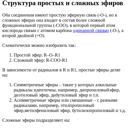
Структура простых и сложных эфиров
Оба соединения имеют простую эфирную связь (-О-), но в
сложных эфирах она входит в состав более сложной
функциональной группы (-COO), в которой первый атом
кислорода связан с атомом карбона
одинарной связью
(-О-), а
второй двойной (=О).
Схематически можно изобразить так:
Простой эфир: R–O–R1
Сложный эфир: R-COO-R1
В зависимости от радикалов в R и R1, простые эфиры делят
на:
Симметричные эфиры – такие у которых алкильные
радикалы идентичны, например, дипропиловыйэфир,
диэтиловый эфир, дибутиловый эфир и т.п.
Асимметричные эфиры или смешанные – с разными
радикалами, например, этилпропиловый
эфир,метилфениловый эфир, бутилизопропиловый и т.д.
Сложные эфиры подразделяют на: