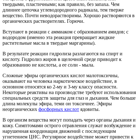
твердыми, пластичными; как правило, без запаха. Чем
длиннее цепочка углеводородного радикала, тем тверже
вещество. Почти неводорастворимы. Хорошо растворяются в
органических растворителях. Горючи.
Вступают в реакции с аммиаком с образованием амидов; с
водородом (именно эта реакция превращает жидкие
растительные масла в твердые маргарины).
В результате реакции гидролиза разлагаются на спирт и
кислоту. Гидролиз жиров в щелочной среде приводит к
образованию не кислоты, а ее соли - мыла.
Сложные эфиры органических кислот малотоксичны,
оказывают на человека наркотическое воздействие, в
основном относятся ко 2-му и 3-му классу опасности.
Некоторые реактивы на производстве требуют использования
специальных средств защиты для глаз и дыхания. Чем больше
длина молекулы эфира, теми он токсичнее. Эфиры
неорганических
фосфорных кислот
ядовиты.
В организм вещества могут попадать через органы дыхания и
кожу. Симптомами острого отравления служат возбуждение и
нарушенная координация движений с последующим
угнетением ЦНС. Регулярное воздействие может привести к