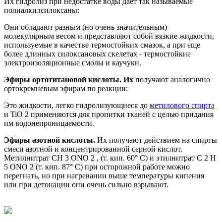
Их гидролиз при недостатке воды дает так называемые
полиалкилсилоксаны:
Они обладают разным (но очень значительным)
молекулярным весом и представляют собой вязкие жидкости,
используемые в качестве термо­стойких смазок, а при еще
более длинных силоксановых скелетах - термостойкие
электроизоляционные смолы и каучуки.
Эфиры ортотитановой кислоты. Их
получают аналогично
ортокремневым эфирам по реакции:
Это жидкости, легко гидролизующиеся до
метилового спирта
и TiO 2 применяются для пропитки тканей с целью придания
им водонепроницаемости.
Эфиры азотной кислоты.
Их получают действием на спирты
смеси азотной и концентрированной серной кислот.
Метилнитрат СН 3 ONO 2 , (т. кип. 60° С) и этилнитрат C 2 H
5 ONO 2 (т. кип. 87° С) при осторожной работе можно
перегнать, но при нагревании выше температуры кипения
или при детонации они очень сильно взрывают.