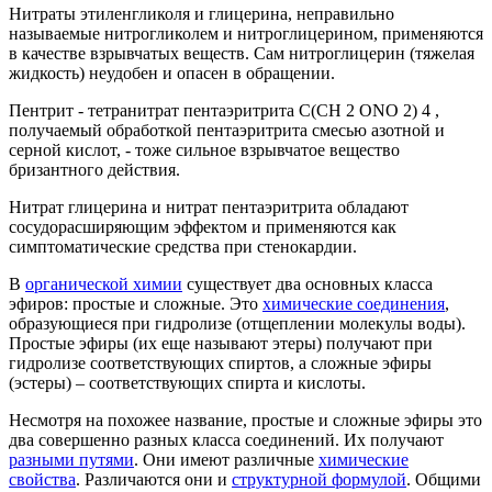
Нитраты этиленгликоля и глицерина, неправильно
называемые нитрогликолем и нитроглицерином, применяются
в качестве взрывчатых веществ. Сам нитроглицерин (тяжелая
жидкость) неудобен и опасен в обращении.
Пентрит - тетранитрат пентаэритрита С(CH 2 ONO 2) 4 ,
получаемый обработкой пентаэритрита смесью азотной и
серной кислот, - тоже сильное взрывчатое вещество
бризантного действия.
Нитрат глицерина и нитрат пентаэритрита обладают
сосудорасширя­ющим эффектом и применяются как
симптоматические средства при сте­нокардии.
В
органической химии
существует два основных класса
эфиров: простые и сложные. Это
химические соединения
,
образующиеся при гидролизе (отщеплении молекулы воды).
Простые эфиры (их еще называют этеры) получают при
гидролизе соответствующих спиртов, а сложные эфиры
(эстеры) – соответствующих спирта и кислоты.
Несмотря на похожее название, простые и сложные эфиры это
два совершенно разных класса соединений. Их получают
разными путями
. Они имеют различные
химические
свойства
. Различаются они и
структурной формулой
. Общими