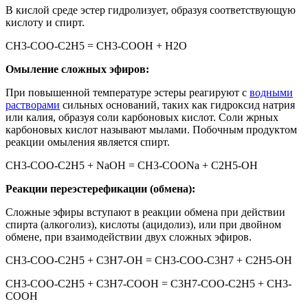
В кислой среде эстер гидролизует, образуя соответствующую
кислоту и спирт.
СН3-СОО-С2Н5 = СН3-СООН + Н2О
Омыление сложных эфиров:
При повышенной температуре эстеры реагируют с
водными
растворами
сильных оснований, таких как гидроксид натрия
или калия, образуя соли карбоновых кислот. Соли жрных
карбоновых кислот называют мылами. Побочным продуктом
реакции омыления является спирт.
СН3-СОО-С2Н5 + NaОН = СН3-СООNa + С2Н5-ОН
Реакции переэстерефикации (обмена):
Сложные эфиры вступают в реакции обмена при действии
спирта (алкоголиз), кислоты (ацидолиз), или при двойном
обмене, при взаимодействии двух сложных эфиров.
СН3-СОО-С2Н5 + С3Н7-ОН = СН3-СОО-С3Н7 + С2Н5-ОН
СН3-СОО-С2Н5 + С3Н7-СООН = С3Н7-СОО-С2Н5 + СН3-
СООН