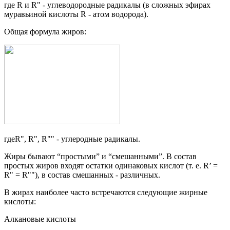
где R и R" - углеводородные радикалы (в сложных эфиpax
муравьиной кислоты R - атом водорода).
Общая формула жиров:
гдеR", R", R"" - углеродные радикалы.
Жиры бывают “простыми” и “смешанными”. В состав
простых жиров входят остатки одинаковых кислот (т. е. R’ =
R" = R""), в состав смешанных - различных.
В жирах наиболее часто встречаются следующие жирные
кислоты:
Алкановые кислоты