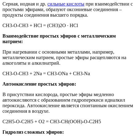
Серная, иодная и др.
сильные кислоты
при взаимодействии с
простыми эфирами, образуют оксониевые соединения –
продукты соединения высшего порядка.
СН3-О-СН3 + HCl = (CH3)2О ∙ HCl
Взаимодействие простых эфиров с металлическим
натрием:
При нагревании с основными металлами, например,
металлическим натрием, простые эфиры расщепляются на
алкоголяты и алкилнатрий.
СН3-О-СН3 + 2Na = СН3-ОNa + СН3-Na
Автоокисление простых эфиров:
В присутствии кислорода, простые эфиры медленно
автоокисляются с образованием гидроперекиси идиалкил
пероксида. Автоокисление является спонтанным окислением
соединения в воздухе.
С2Н5-О-С2Н5 + О2 = СН3-СН(ООН)-О-С2Н5
Гидролиз сложных эфиров: