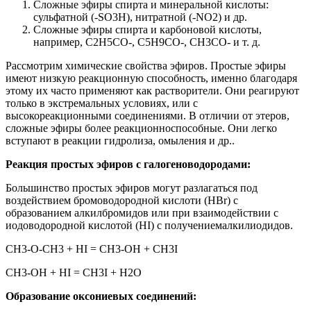
Сложные эфиры спирта и минеральной кислоты:
сульфатной (-SO3H), нитратной (-NO2) и др.
Сложные эфиры спирта и карбоновой кислоты,
например, С2Н5СО-, С5Н9СО-, СН3СО- и т. д.
Рассмотрим химические свойства эфиров. Простые эфиры
имеют низкую реакционную способность, именно благодаря
этому их часто применяют как растворители. Они реагируют
только в экстремальных условиях, или с
высокореакционными соединениями. В отличии от этеров,
сложные эфиры более реакционноспособные. Они легко
вступают в реакции гидролиза, омыления и др..
Реакция простых эфиров с галогеноводородами:
Большинство простых эфиров могут разлагаться под
воздействием бромоводородной кислоти (HBr) с
образованием алкилбромидов или при взаимодействии с
иодоводородной кислотой (HI) с получениемалкилиодидов.
СН3-О-СН3 + НI = СН3-ОН + СН3I
СН3-ОН + НI = СН3I + Н2О
Образование оксониевых соединений: