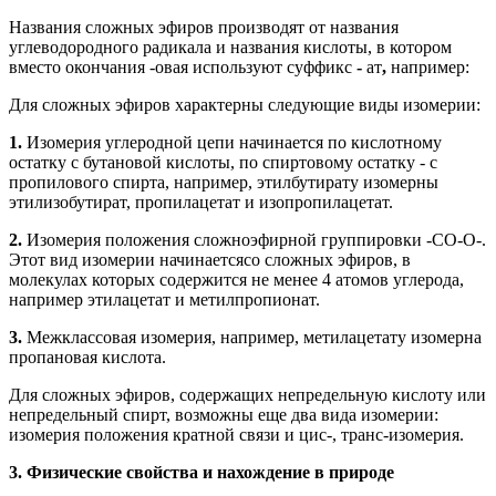
Названия сложных эфиров производят от названия
углеводородного радикала и названия кислоты, в котором
вместо окончания -овая используют суффикс
-
ат
,
например:
Для сложных эфиров характерны следующие виды изомерии:
1.
Изомерия углеродной цепи начинается по кислотному
остатку с бутановой кислоты, по спиртовому остатку - с
пропилового спирта, например, этилбутирату изомерны
этилизобутират, пропилацетат и изопропилацетат.
2.
Изомерия положения сложноэфирной группировки -СО-О-.
Этот вид изомерии начинаетсясо сложных эфиров, в
молекулах которых содержится не менее 4 атомов углерода,
например этилацетат и метилпропионат.
3.
Межклассовая изомерия, например, метилацетату изомерна
пропановая кислота.
Для сложных эфиров, содержащих непредельную кислоту или
непредельный спирт, возможны еще два вида изомерии:
изомерия положения кратной связи и цис-, транс-изомерия.
3. Физические свойства и нахождение в природе