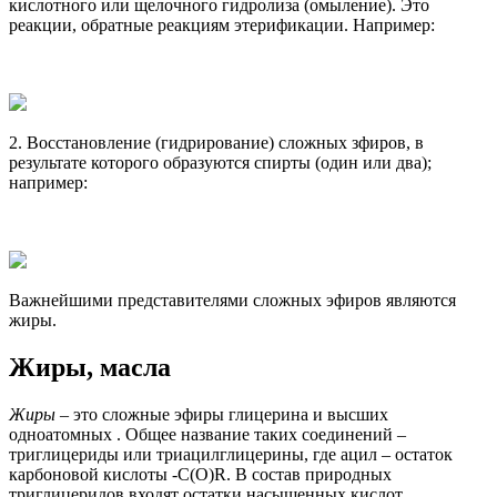
кислотного или щелочного гидролиза (омыление). Это
реакции, обратные реакциям этерификации. Например:
2. Восстановление (гидрирование) сложных зфиров, в
результате которого образуются спирты (один или два);
например:
Важнейшими представителями сложных эфиров являются
жиры.
Жиры, масла
Жиры
– это сложные эфиры глицерина и высших
одноатомных . Общее название таких соединений –
триглицериды или триацилглицерины, где ацил – остаток
карбоновой кислоты -C(O)R. В состав природных
триглицеридов входят остатки насыщенных кислот