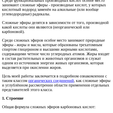
Среди функциональных производных кислот особое место
занимают сложные эфиры - производные кислот, у которых
кислотный водород заменён на алкильные (или вообще
углеводородные) радикалы.
Сложные эфиры делятся в зависимости от того, производной
какой кислоты они являются (неорганической или
карбоновой).
Среди сложных эфиров особое место занимают природные
эфиры - жиры и масла, которые образованы трехатомным
спиртом глицерином и высшими жирными кислотами,
содержащими четное число углеродных атомов. Жиры входят
в состав растительных и животных организмов и служат
одним из источников энергии живых организмов, которая
выделяется при окислении жиров.
Цель моей работы заключается в подробном ознакомлении с
таким классом
органических соединений
, как сложные эфиры
и углублённом рассмотрении области применения отдельных
представителей этого класса.
1. Строение
Общая формула сложных эфиров карбоновых кислот: