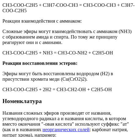
СН3-СОО-С2Н5 + С3Н7-СОО-СН3 = СН3-СОО-СН3 + С3Н7-
СОО-С2Н5
Реакции взаимодействия с аммиаком:
Сложные эфиры могут взаимодействовать с аммиаком (NН3)
с образованием амида и спирта. По тому же принципу
реагируют они и с аминами.
СН3-СОО-С2Н5 + NН3 = СН3-СО-NН2 + С2Н5-ОН
Реакции восстановления эстеров:
Эфиры могут быть восстановлены водородом (Н2) в
присутствии хромита меди (Cu(CrO2)2).
СН3-СОО-С2Н5 + 2Н2 = СН3-СН2-ОН + С2Н5-ОН
Номенклатура
Названия сложных эфиров производят от названия,
углеводородного радикал а и названия кислоты, в котором
вместо окончания "-овая кислота" используют суффикс "ат"
(как и в названиях
неорганических солей
: карбонат натрия,
нитрат хрома), например: