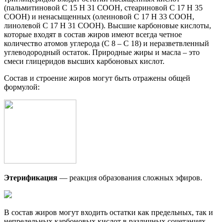
(пальмитиновой C 15 H 31 COOH, стеариновой C 17 H 35
COOH) и ненасыщенных (олеиновой C 17 H 33 COOH,
линолевой C 17 H 31 COOH). Высшие карбоновые кислоты,
которые входят в состав жиров имеют всегда четное
количество атомов углерода (С 8 – С 18) и неразветвленный
углеводородный остаток. Природные жиры и масла – это
смеси глицеридов высших карбоновых кислот.
Состав и строение жиров могут быть отражены общей
формулой:
Этерификация
— реакция образования сложных эфиров.
В состав жиров могут входить остатки как предельных, так и
непредельных карбоновых кислот в различных сочетаниях.