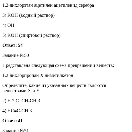
1,2-дихлорэтан ацетилен ацетиленид серебра
3) KOH (водный раствор)
4) OH
5) KOH (спиртовой раствор)
Ответ: 54
Задание №50
Представлена следующая схема превращений веществ:
1,2-дихлорпропан Х диметилкетон
Определите, какие из указанных веществ являются
веществами X и Y
2) Н 2 С=СН-СН 3
4) НС≡С-СН 3
Ответ: 41
Задание №51