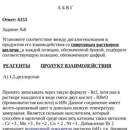
А
Б
В
Г
Ответ: 6153
Задание №8
Установите соответствие между дигалогеналканом и
продуктом его взаимодействия со
спиртовым раствором
щелочи
:
к каждой позиции, обозначенной буквой, подберите
соответствующую позицию, обозначенную цифрой.
РЕАГЕНТЫ
ПРОДУКТ ВЗАИМОДЕЙСТВИЯ
А) 1,2-дихлорэтан
Принято записывать через такую формулу - Br2, хотя она в
растворе находится в виде смеси двух кислот - HBrO
(бромноватистая кислота) и HBr Данное соединение имеет
желто-оранжевый цвет и довольно низкую температуру
замерзания. Является сильным окислителем, который
способен в щелочной среде окислять катионы таких металлов
- Сг +3 , Мп +3 , Fe +2 , Co + 2 , Ni +3 . Добавление Br 2
уменьшает
водородный показатель
раствора (рН), т.к. бромная