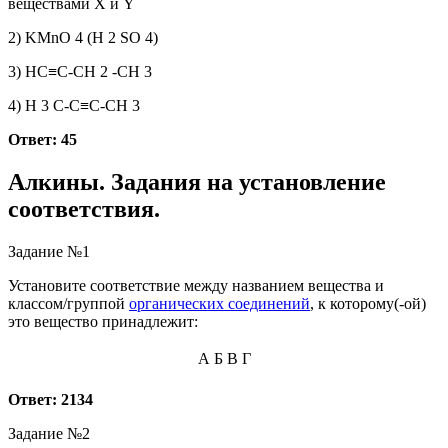
веществами X и Y
2) KMnO 4 (H 2 SO 4)
3) HC≡C-CH 2 -CH 3
4) H 3 C-C≡C-CH 3
Ответ: 45
Алкины. Задания на установление
соответствия.
Задание №1
Установите соответствие между названием вещества и
классом/группой
органических соединений
, к которому(-ой)
это вещество принадлежит:
А
Б
В
Г
Ответ: 2134
Задание №2