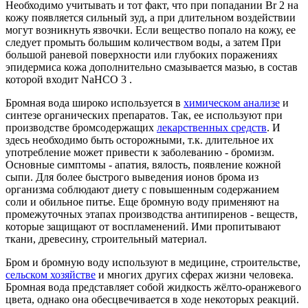
Необходимо учитывать и тот факт, что при попадании Br 2 на
кожу появляется сильный зуд, а при длительном воздействии
могут возникнуть язвочки. Если вещество попало на кожу, ее
следует промыть большим количеством воды, а затем При
большой раневой поверхности или глубоких поражениях
эпидермиса кожа дополнительно смазывается мазью, в состав
которой входит NaHCO 3 .
Бромная вода широко используется в
химическом анализе
и
синтезе органических препаратов. Так, ее используют при
производстве бромсодержащих
лекарственных средств
. И
здесь необходимо быть осторожными, т.к. длительное их
употребление может привести к заболеванию - бромизм.
Основные симптомы - апатия, вялость, появление кожной
сыпи. Для более быстрого выведения ионов брома из
организма соблюдают диету с повышенным содержанием
соли и обильное питье. Еще бромную воду применяют на
промежуточных этапах производства антипиренов - веществ,
которые защищают от воспламенений. Ими пропитывают
ткани, древесину, строительный материал.
Бром и бромную воду используют в медицине, строительстве,
сельском хозяйстве
и многих других сферах жизни человека.
Бромная вода представляет собой жидкость жёлто-оранжевого
цвета, однако она обесцвечивается в ходе некоторых реакций.