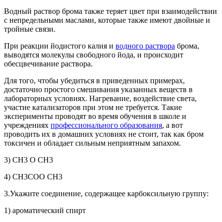
Водный раствор брома также теряет цвет при взаимодействии
с непредельными маслами, которые также имеют двойные и
тройные связи.
При реакции йодистого калия и
водного раствора
брома,
выводятся молекулы свободного йода, и происходит
обесцвечивание раствора.
Для того, чтобы убедиться в приведенных примерах,
достаточно простого смешивания указанных веществ в
лабораторных условиях. Нагревание, воздействие света,
участие катализаторов при этом не требуется. Такие
эксперименты проводят во время обучения в школе и
учреждениях
профессионального образования
, а вот
проводить их в домашних условиях не стоит, так как бром
токсичен и обладает сильным неприятным запахом.
3) СН3 О СН3
4) СН3СОО СН3
3.Укажите соединение, содержащее карбоксильную группу:
1) ароматический спирт