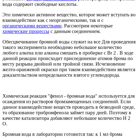
вода содержит свободные кислоты.
Это химически активное вещество, которое может вступать во
взаимодействие как с неорганическими, так и с
органическими веществами
. Рассмотрим некоторые
химические процессы
с данным соединением.
Обесцвечивание бромной воды служит на все Для проведения
такого эксперимента необходимо небольшое количество
любого алкена или алкина смешать в пробирке с Br 2 . В ходе
данной реакции происходит присоединение атомов брома по
месту разрыва двойной или тройной связи. Исчезновение
желто-оранжевой окраски при таком взаимодействии является
доказательством непредельности взятого углеводорода.
Химическая реакция "фенол - бромная вода" используется для
осаждения из растворов бромзамещенных соединений. Если
данное взаимодействие веществ проводить в безводной среде,
то образование трибромфенола займет пару дней. Поэтому в
качестве катализатора добавляют небольшое количество Н 2
О.
Бромная вода в лаборатории готовится так: к 1 мл брома