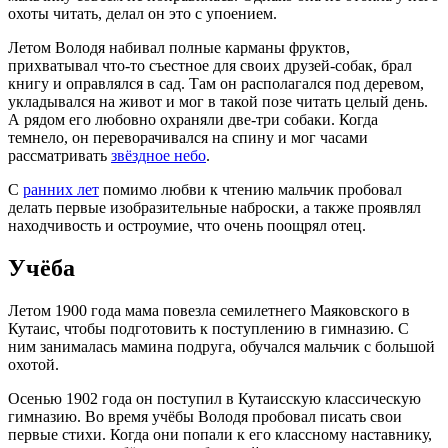
охоты читать, делал он это с упоением.
Летом Володя набивал полные карманы фруктов,
прихватывал что-то съестное для своих друзей-собак, брал
книгу и оправлялся в сад. Там он располагался под деревом,
укладывался на живот и мог в такой позе читать целый день.
А рядом его любовно охраняли две-три собаки. Когда
темнело, он переворачивался на спину и мог часами
рассматривать
звёздное небо
.
С
ранних лет
помимо любви к чтению мальчик пробовал
делать первые изобразительные наброски, а также проявлял
находчивость и остроумие, что очень поощрял отец.
Учёба
Летом 1900 года мама повезла семилетнего Маяковского в
Кутаис, чтобы подготовить к поступлению в гимназию. С
ним занималась мамина подруга, обучался мальчик с большой
охотой.
Осенью 1902 года он поступил в Кутаисскую классическую
гимназию. Во время учёбы Володя пробовал писать свои
первые стихи. Когда они попали к его классному наставнику,