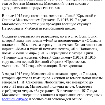
театре братьев Маиловых Маяковский читал доклад о
футуризме, иллюстрируя его стихами.
В июле 1915 года поэт познакомился с Лилей Юрьевной и
Осипом Максимовичем Бриками. В 1915-1917 годах
Маяковский по протекции проходил военную службу в
Петрограде в Учебной автомобильной школе.
Солдатам печататься не разрешали, но его спас Осип Брик,
который выкупил поэмы «Флейта-позвоночник» и «Облако в
штанах» по 50 копеек за строку и напечатал. Его антивоенная
лирика: «Мама и убитый немцами вечер», «Я и Наполеон»,
поэма «Война и мир» (1915). Обращение к сатире. Цикл
«Гимны» для журнала «Новый Сатирикон» (1915). В 1916
году вышел первый большой сборник «Простое как
мычание». 1917 год - «Революция. Поэтохроника».
3 марта 1917 года Маяковский возглавил отряд из 7 солдат,
который арестовал командира Учебной автомобильной школы
генерала П. И. Секретева. Любопытно, что незадолго до
этого, 31 января, Маяковский получил из рук Секретева
серебряную медаль «За усердие». В течение лета 1917 года
Маяковский энергично хлопотал о признании его негодным к
военной службе
и осенью был освобожден от неё.