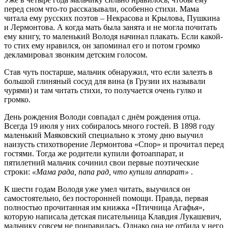
перед сном что-то рассказывали, особенно стихи. Мама
читала ему русских поэтов – Некрасова и Крылова, Пушкина
и Лермонтова. А когда мать была занята и не могла почитать
ему книгу, то маленький Володя начинал плакать. Если какой-
то стих ему нравился, он запоминал его и потом громко
декламировал звонким детским голосом.
Став чуть постарше, мальчик обнаружил, что если залезть в
большой глиняный сосуд для вина (в Грузии их называли
чурями) и там читать стихи, то получается очень гулко и
громко.
День рождения Володи совпадал с днём рождения отца.
Всегда 19 июля у них собиралось много гостей. В 1898 году
маленький Маяковский специально к этому дню выучил
наизусть стихотворение Лермонтова «Спор» и прочитал перед
гостями. Тогда же родители купили фотоаппарат, и
пятилетний мальчик сочинил свои первые поэтические
строки:
«Мама рада, папа рад, что купили аппарат»
.
К шести годам Володя уже умел читать, выучился он
самостоятельно, без посторонней помощи. Правда, первая
полностью прочитанная им книжка «Птичница Агафья»,
которую написала детская писательница Клавдия Лукашевич,
мальчику совсем не понравилась. Однако она не отбила у него