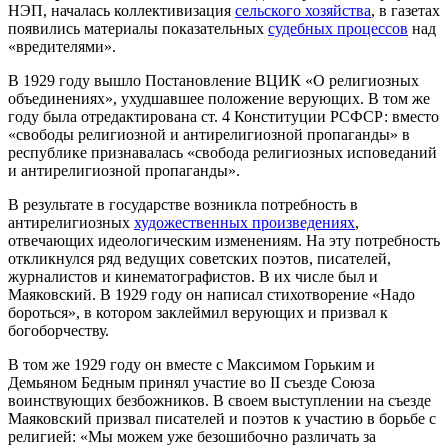
НЭП, началась коллективизация
сельского хозяйства
, в газетах
появились материалы показательных
судебных процессов
над
«вредителями».
В 1929 году вышло Постановление ВЦИК «О религиозных
объединениях», ухудшавшее положение верующих. В том же
году была отредактирована ст. 4 Конституции РСФСР: вместо
«свободы религиозной и антирелигиозной пропаганды» в
республике признавалась «свобода религиозных исповеданий
и антирелигиозной пропаганды».
В результате в государстве возникла потребность в
антирелигиозных
художественных произведениях
,
отвечающих идеологическим изменениям. На эту потребность
откликнулся ряд ведущих советских поэтов, писателей,
журналистов и кинематографистов. В их числе был и
Маяковский. В 1929 году он написал стихотворение «Надо
бороться», в котором заклеймил верующих и призвал к
богоборчеству.
В том же 1929 году он вместе с Максимом Горьким и
Демьяном Бедным принял участие во II съезде Союза
воинствующих безбожников. В своем выступлении на съезде
Маяковский призвал писателей и поэтов к участию в борьбе с
религией: «Мы можем уже безошибочно различать за