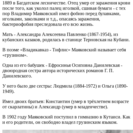
1889 в Багдатском лесничестве. Отец умер от заражения крови
после того, как уколол палец иголкой, сшивая бумаги - с тех
пор Владимир Маяковский имел фобию перед булавками,
иголками, заколками и т.д., опасаясь заражения,
бактериофобия преследовала его всю жизнь.
Мать - Александра Алексеевна Павленко (1867-1954), из
кубанских казаков, родилась в станице Терновская на Кубани.
В поэме «Владикавказ - Тифлис» Маяковский называет себя
«грузином».
Одна из его бабушек - Ефросинья Осиповна Данилевская -
двоюродная сестра автора исторических романов Г. П.
Данилевского.
У него было две сестры: Людмила (1884-1972) и Ольга (1890-
1949).
Имел двоих братьев: Константин (умер в трёхлетнем возрасте
от скарлатины) и Александр (умер в младенчестве).
В 1902 году Маяковский поступил в гимназию в Кутаиси. Как
и его родители, он свободно владел грузинским языком.