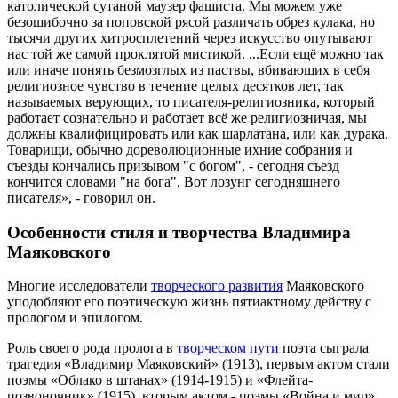
католической сутаной маузер фашиста. Мы можем уже
безошибочно за поповской рясой различать обрез кулака, но
тысячи других хитросплетений через искусство опутывают
нас той же самой проклятой мистикой. ...Если ещё можно так
или иначе понять безмозглых из паствы, вбивающих в себя
религиозное чувство в течение целых десятков лет, так
называемых верующих, то писателя-религиозника, который
работает сознательно и работает всё же религиозничая, мы
должны квалифицировать или как шарлатана, или как дурака.
Товарищи, обычно дореволюционные ихние собрания и
съезды кончались призывом "с богом", - сегодня съезд
кончится словами "на бога". Вот лозунг сегодняшнего
писателя», - говорил он.
Особенности стиля и творчества Владимира
Маяковского
Многие исследователи
творческого развития
Маяковского
уподобляют его поэтическую жизнь пятиактному действу с
прологом и эпилогом.
Роль своего рода пролога в
творческом пути
поэта сыграла
трагедия «Владимир Маяковский» (1913), первым актом стали
поэмы «Облако в штанах» (1914-1915) и «Флейта-
позвоночник» (1915), вторым актом - поэмы «Война и мир»