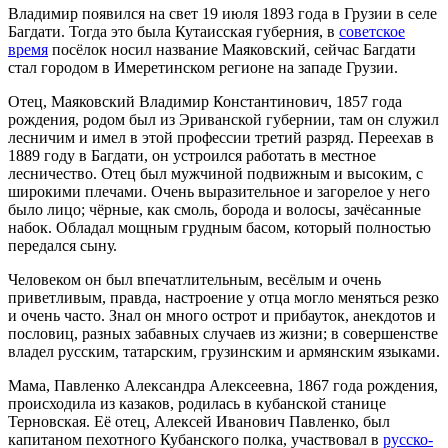
Владимир появился на свет 19 июля 1893 года в Грузии в селе
Багдати. Тогда это была Кутаисская губерния, в
советское
время
посёлок носил название Маяковский, сейчас Багдати
стал городом в Имеретинском регионе на западе Грузии.
Отец, Маяковский Владимир Константинович, 1857 года
рождения, родом был из Эриванской губернии, там он служил
лесничим и имел в этой профессии третий разряд. Переехав в
1889 году в Багдати, он устроился работать в местное
лесничество. Отец был мужчиной подвижным и высоким, с
широкими плечами. Очень выразительное и загорелое у него
было лицо; чёрные, как смоль, борода и волосы, зачёсанные
набок. Обладал мощным грудным басом, который полностью
передался сыну.
Человеком он был впечатлительным, весёлым и очень
приветливым, правда, настроение у отца могло меняться резко
и очень часто. Знал он много острот и прибауток, анекдотов и
пословиц, разных забавных случаев из жизни; в совершенстве
владел русским, татарским, грузинским и армянским языками.
Мама, Павленко Александра Алексеевна, 1867 года рождения,
происходила из казаков, родилась в кубанской станице
Терновская. Её отец, Алексей Иванович Павленко, был
капитаном пехотного Кубанского полка, участвовал в
русско-