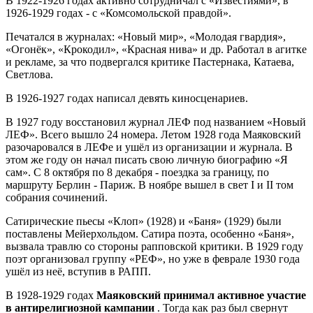
В 1922-1926 годах активно сотрудничал с «Известиями», в
1926-1929 годах - с «Комсомольской правдой».
Печатался в журналах: «Новый мир», «Молодая гвардия»,
«Огонёк», «Крокодил», «Красная нива» и др. Работал в агитке
и рекламе, за что подвергался критике Пастернака, Катаева,
Светлова.
В 1926-1927 годах написал девять киносценариев.
В 1927 году восстановил журнал ЛЕФ под названием «Новый
ЛЕФ». Всего вышло 24 номера. Летом 1928 года Маяковский
разочаровался в ЛЕФе и ушёл из организации и журнала. В
этом же году он начал писать свою личную биографию «Я
сам». С 8 октября по 8 декабря - поездка за границу, по
маршруту Берлин - Париж. В ноябре вышел в свет I и II том
собрания сочинений.
Сатирические пьесы «Клоп» (1928) и «Баня» (1929) были
поставлены Мейерхольдом. Сатира поэта, особенно «Баня»,
вызвала травлю со стороны рапповской критики. В 1929 году
поэт организовал группу «РЕФ», но уже в феврале 1930 года
ушёл из неё, вступив в РАПП.
В 1928-1929 годах
Маяковский принимал активное участие
в антирелигиозной кампании
. Тогда как раз был свернут