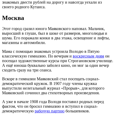
знакомых двести рублей на дорогу и навсегда уехали из
своего родного Кутаиса.
Москва
Этот город сразил юного Маяковского наповал. Мальчик,
выросший в глуши, был в шоке от размеров, многолюдья и
шума. Его поражали конки в два этажа, освещение и лифты,
магазины и автомобили.
Мама с помощью знакомых устроила Володю в Пятую
классическую гимназию. По вечерам и
воскресным дням
он
посещал художественные курсы при Строгановском училище.
А ещё юноша буквально заболел кино, он мог за один вечер
сходить сразу на три сеанса.
Вскоре в гимназии Маяковский стал посещать социал-
демократический кружок. В 1907 году члены кружка
выпустили нелегальный журнал «Прорыв», для которого
Маяковский сочинил два стихотворных произведения.
А уже в начале 1908 года Володя поставил родных перед
фактом, что он бросил гимназию и вступил в социал-
демократическую
рабочую партию
большевиков.