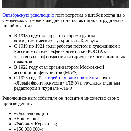
Октябрьскую революцию
поэт встретил в штабе восстания в
Смольном. С первых же дней он стал активно сотрудничать с
новой властью:
В 1918 году стал организатором группы
коммунистических футуристов «Комфут».
С 1919 по 1921 годы работал поэтом и художником в
Российском телеграфном агентстве (РОСТА),
участвовал в оформлении сатирических агитационных
плакатов.
В 1922 году стал организатором Московской
ассоциации футуристов (МАФ).
С 1923 года был
идейным вдохновителем
группы
«Левый фронт искусств» (ЛЕФ) и трудился главным
редактором в журнале «ЛЕФ».
Революционным событиям он посвятил множество своих
произведений:
«Ода революции»;
«Наш марш»;
«Рабочим Курска…»;
«150 000 000»;