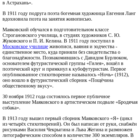
в Астрахань».
В 1911 году подруга поэта богемная художница Евгения Ланг
вдохновила поэта на занятия живописью.
Маяковский обучался в подготовительном классе
Строгановского училища, в студиях художников С. Ю.
Жуковского и П. И. Келина. В 1911 году поступил в
Московское училище
живописи, ваяния и зодчества -
единственное место, куда приняли без свидетельства о
благонадёжности. Познакомившись с Давидом Бурлюком,
основателем футуристической группы «Гилея», вошёл в
поэтический круг и примкнул к кубофутуристам. Первое
опубликованное стихотворение называлось «Ночь» (1912),
оно вошло в футуристический сборник «Пощёчина
общественному вкусу».
30 ноября 1912 года состоялось первое публичное
выступление Маяковского в артистическом подвале «Бродячая
собака».
В 1913 году вышел первый сборник Маяковского «Я» (цикл
из четырёх стихотворений). Он был написан от руки, снабжён
рисунками Василия Чекрыгина и Льва Жегина и размножен
литографическим способом в количестве 300 экземпляров. В