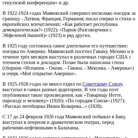
генуэзской конференции» и др.
В 1922-1924 годах Маяковский совершил несколько поездок за
границу - Латвия, Франция, Германия; писал очерки и стихи о
европейских впечатлениях: «Как работает республика
демократическая?» (1922); «Париж (Разговорчики с
Эйфелевой башней)» (1923) и ряд других.
В 1925 году состоялось самое длительное его путешествие:
поездка по Америке. Маяковский посетил Гавану, Мехико и в
течение трёх месяцев выступал в различных городах США с
чтением стихов и докладов. Позже были написаны стихи
(сборник «Испания. - Океан. - Гавана. - Мексика. - Америка»)
и очерк «Моё открытие Америки».
В 1925-1928 годах он много ездил по
Советскому Союзу
,
выступал в самых разных аудиториях. В эти годы поэт
опубликовал такие произведения, как «Товарищу Нетте,
пароходу и человеку» (1926); «По городам Союза» (1927);
«Рассказ литейщика Ивана Козырева...» (1928).
С 17 до 24 февраля 1926 года Маяковский побывал в Баку,
выступал в оперном и драматическом театрах, перед
рабочими-нефтяниками в Балаханы.