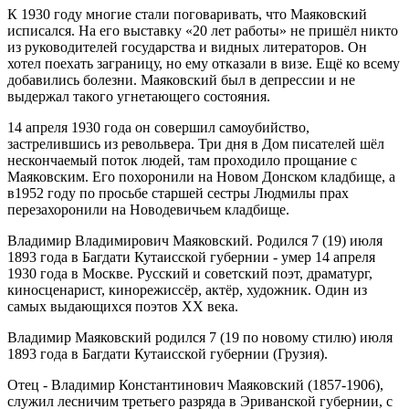
К 1930 году многие стали поговаривать, что Маяковский
исписался. На его выставку «20 лет работы» не пришёл никто
из руководителей государства и видных литераторов. Он
хотел поехать заграницу, но ему отказали в визе. Ещё ко всему
добавились болезни. Маяковский был в депрессии и не
выдержал такого угнетающего состояния.
14 апреля 1930 года он совершил самоубийство,
застрелившись из револьвера. Три дня в Дом писателей шёл
нескончаемый поток людей, там проходило прощание с
Маяковским. Его похоронили на Новом Донском кладбище, а
в1952 году по просьбе старшей сестры Людмилы прах
перезахоронили на Новодевичьем кладбище.
Владимир Владимирович Маяковский. Родился 7 (19) июля
1893 года в Багдати Кутаисской губернии - умер 14 апреля
1930 года в Москве. Русский и советский поэт, драматург,
киносценарист, кинорежиссёр, актёр, художник. Один из
самых выдающихся поэтов XX века.
Владимир Маяковский родился 7 (19 по новому стилю) июля
1893 года в Багдати Кутаисской губернии (Грузия).
Отец - Владимир Константинович Маяковский (1857-1906),
служил лесничим третьего разряда в Эриванской губернии, с