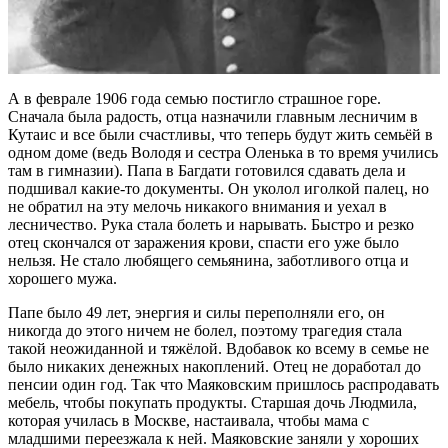
А в феврале 1906 года семью постигло страшное горе.
Сначала была радость, отца назначили главным лесничим в
Кутаис и все были счастливы, что теперь будут жить семьёй в
одном доме (ведь Володя и сестра Оленька в то время учились
там в гимназии). Папа в Багдати готовился сдавать дела и
подшивал какие-то документы. Он уколол иголкой палец, но
не обратил на эту мелочь никакого внимания и уехал в
лесничество. Рука стала болеть и нарывать. Быстро и резко
отец скончался от заражения крови, спасти его уже было
нельзя. Не стало любящего семьянина, заботливого отца и
хорошего мужа.
Папе было 49 лет, энергия и силы переполняли его, он
никогда до этого ничем не болел, поэтому трагедия стала
такой неожиданной и тяжёлой. Вдобавок ко всему в семье не
было никаких денежных накоплений. Отец не доработал до
пенсии один год. Так что Маяковским пришлось распродавать
мебель, чтобы покупать продукты. Старшая дочь Людмила,
которая училась в Москве, настаивала, чтобы мама с
младшими переезжала к ней. Маяковские заняли у хороших