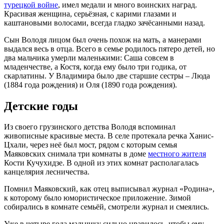
турецкой войне
, имел медали и много воинских наград.
Красивая женщина, серьёзная, с карими глазами и
каштановыми волосами, всегда гладко зачёсанными назад.
Сын Володя лицом был очень похож на мать, а манерами
выдался весь в отца. Всего в семье родилось пятеро детей, но
два мальчика умерли маленькими: Саша совсем в
младенчестве, а Костя, когда ему было три годика, от
скарлатины. У Владимира было две старшие сестры – Люда
(1884 года рождения) и Оля (1890 года рождения).
Детские годы
Из своего грузинского детства Володя вспоминал
живописные красивые места. В селе протекала речка Ханис-
Цхали, через неё был мост, рядом с которым семья
Маяковских снимала три комнаты в доме
местного жителя
Кости Кучухидзе. В одной из этих комнат располагалась
канцелярия лесничества.
Помнил Маяковский, как отец выписывал журнал «Родина»,
к которому было юмористическое приложение. Зимой
собирались в комнате семьёй, смотрели журнал и смеялись.
Уже в четыре года мальчику сильно нравилось, чтобы ему