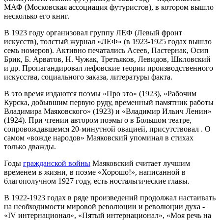
МАФ (Московская ассоциация футуристов), в котором вышло
несколько его книг.
В 1923 году организовал группу ЛЕФ (Левый фронт
искусств), толстый журнал «ЛЕФ» (в 1923-1925 годах вышло
семь номеров). Активно печатались Асеев, Пастернак, Осип
Брик, Б. Арватов, Н. Чужак, Третьяков, Левидов, Шкловский
и др. Пропагандировал лефовские теории производственного
искусства, социального заказа, литературы факта.
В это время издаются поэмы «Про это» (1923), «Рабочим
Курска, добывшим первую руду, временный памятник работы
Владимира Маяковского» (1923) и «Владимир Ильич Ленин»
(1924). При чтении автором поэмы о в Большом театре,
сопровождавшемся 20-минутной овацией, присутствовал . О
самом «вожде народов» Маяковский упоминал в стихах
только дважды.
Годы
гражданской войны
Маяковский считает лучшим
временем в жизни, в поэме «Хорошо!», написанной в
благополучном 1927 году, есть ностальгические главы.
В 1922-1923 годах в ряде произведений продолжал настаивать
на необходимости мировой революции и революции духа -
«IV интернационал», «Пятый интернационал», «Моя речь на