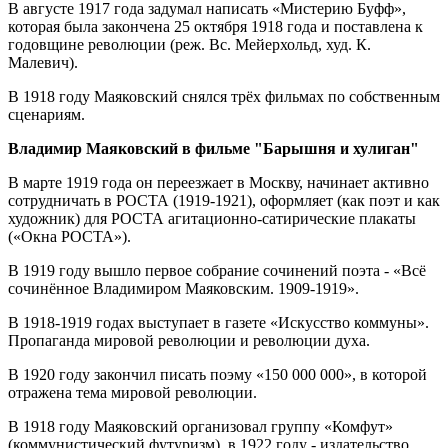
В августе 1917 года задумал написать «Мистерию Буфф»,
которая была закончена 25 октября 1918 года и поставлена к
годовщине революции (реж. Вс. Мейерхольд, худ. К.
Малевич).
В 1918 году Маяковский снялся трёх фильмах по собственным
сценариям.
Владимир Маяковский в фильме "Барышня и хулиган"
В марте 1919 года он переезжает в Москву, начинает активно
сотрудничать в РОСТА (1919-1921), оформляет (как поэт и как
художник) для РОСТА агитационно-сатирические плакаты
(«Окна РОСТА»).
В 1919 году вышло первое собрание сочинений поэта - «Всё
сочинённое Владимиром Маяковским. 1909-1919».
В 1918-1919 годах выступает в газете «Искусство коммуны».
Пропаганда мировой революции и революции духа.
В 1920 году закончил писать поэму «150 000 000», в которой
отражена тема мировой революции.
В 1918 году Маяковский организовал группу «Комфут»
(коммунистический футуризм), в 1922 году - издательство