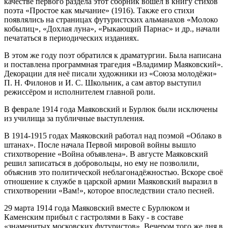
качестве первого раздела этот сборник вошёл в книгу стихов
поэта «Простое как мычание» (1916). Также его стихи
появлялись на страницах футуристских альманахов «Молоко
кобылиц», «Дохлая луна», «Рыкающий Парнас» и др., начали
печататься в периодических изданиях.
В этом же году поэт обратился к драматургии. Была написана
и поставлена программная трагедия «Владимир Маяковский».
Декорации для неё писали художники из «Союза молодёжи»
П. Н. Филонов и И. С. Школьник, а сам автор выступил
режиссёром и исполнителем главной роли.
В феврале 1914 года Маяковский и Бурлюк были исключены
из училища за публичные выступления.
В 1914-1915 годах Маяковский работал над поэмой «Облако в
штанах». После начала Первой мировой войны вышло
стихотворение «Война объявлена». В августе Маяковский
решил записаться в добровольцы, но ему не позволили,
объяснив это политической неблагонадёжностью. Вскоре своё
отношение к службе в царской армии Маяковский выразил в
стихотворении «Вам!», которое впоследствии стало песней.
29 марта 1914 года Маяковский вместе с Бурлюком и
Каменским прибыл с гастролями в Баку - в составе
«знаменитых московских футуристов». Вечером того же дня в