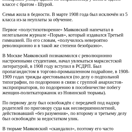
классе с братом - Шурой.
Семья жила в бедности. В марте 1908 года был исключён из 5
класса из-за неуплаты за обучение.
Первое «полустихотворение» Маяковский напечатал в
нелегальном журнале «Порыв», который издавался Третьей
гимназией. По его словам, «получилось невероятно
революционно и в такой же степени безобразно».
В Москве Маяковский познакомился с революционно
настроенными студентами, начал увлекаться марксистской
литературой, в 1908 году вступил в РСДРП. Был
пропагандистом в торгово-промышленном подрайоне, в 1908-
1909 годах трижды арестовывался (по делу о подпольной
типографии, по подозрению в связи с группой анархистов-
экспроприаторов, по подозрению в пособничестве побегу
женщин-политкаторжанок из Новинской тюрьмы).
По первому делу был освобождён с передачей под надзор
родителей по приговору суда как несовершеннолетний,
действовавший «без разумения», по второму и третьему делу
был освобождён за недостатком улик.
В тюрьме Маяковский «скандалил», поэтому его часто