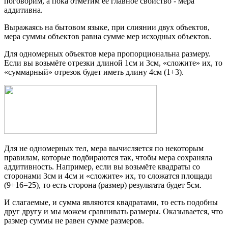
поговорим, а пока отметим её главное свойство - мера
аддитивна.
Выражаясь на бытовом языке, при слиянии двух объектов,
мера суммы объектов равна сумме мер исходных объектов.
Для одномерных объектов мера пропорциональна размеру.
Если вы возьмёте отрезки длиной 1см и 3см, «сложите» их, то
«суммарный» отрезок будет иметь длину 4см (1+3).
Для не одномерных тел, мера вычисляется по некоторым
правилам, которые подбираются так, чтобы мера сохраняла
аддитивность. Например, если вы возьмёте квадраты со
сторонами 3см и 4см и «сложите» их, то сложатся площади
(9+16=25), то есть сторона (размер) результата будет 5см.
И слагаемые, и сумма являются квадратами, то есть подобны
друг другу и мы можем сравнивать размеры. Оказывается, что
размер суммы не равен сумме размеров.