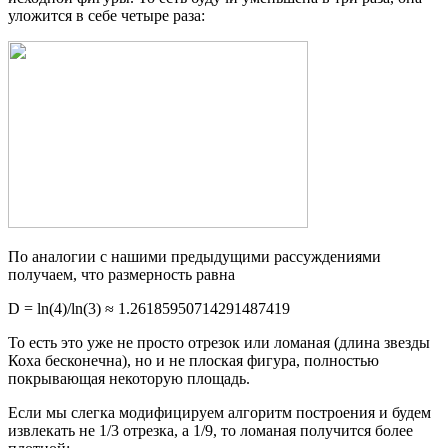
уложится в себе четыре раза:
По аналогии с нашими предыдущими рассуждениями
получаем, что размерность равна
D = ln(4)/ln(3) ≈ 1.26185950714291487419
То есть это уже не просто отрезок или ломаная (длина звезды
Коха бесконечна), но и не плоская фигура, полностью
покрывающая некоторую площадь.
Если мы слегка модифицируем алгоритм построения и будем
извлекать не 1/3 отрезка, а 1/9, то ломаная получится более