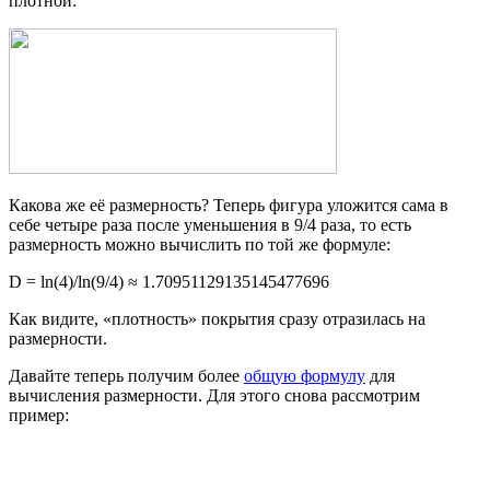
плотной:
Какова же её размерность? Теперь фигура уложится сама в
себе четыре раза после уменьшения в 9/4 раза, то есть
размерность можно вычислить по той же формуле:
D = ln(4)/ln(9/4) ≈ 1.70951129135145477696
Как видите, «плотность» покрытия сразу отразилась на
размерности.
Давайте теперь получим более
общую формулу
для
вычисления размерности. Для этого снова рассмотрим
пример: