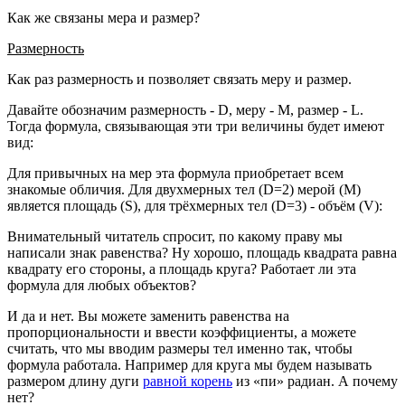
Как же связаны мера и размер?
Размерность
Как раз размерность и позволяет связать меру и размер.
Давайте обозначим размерность - D, меру - M, размер - L.
Тогда формула, связывающая эти три величины будет имеют
вид:
Для привычных на мер эта формула приобретает всем
знакомые обличия. Для двухмерных тел (D=2) мерой (M)
является площадь (S), для трёхмерных тел (D=3) - объём (V):
Внимательный читатель спросит, по какому праву мы
написали знак равенства? Ну хорошо, площадь квадрата равна
квадрату его стороны, а площадь круга? Работает ли эта
формула для любых объектов?
И да и нет. Вы можете заменить равенства на
пропорциональности и ввести коэффициенты, а можете
считать, что мы вводим размеры тел именно так, чтобы
формула работала. Например для круга мы будем называть
размером длину дуги
равной корень
из «пи» радиан. А почему
нет?