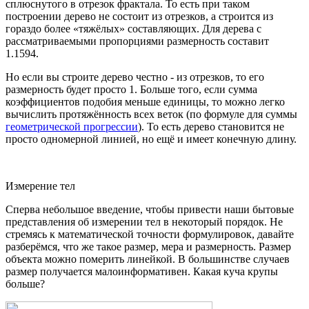
сплюснутого в отрезок фрактала. То есть при таком
построении дерево не состоит из отрезков, а строится из
гораздо более «тяжёлых» составляющих. Для дерева с
рассматриваемыми пропорциями размерность составит
1.1594.
Но если вы строите дерево честно - из отрезков, то его
размерность будет просто 1. Больше того, если сумма
коэффициентов подобия меньше единицы, то можно легко
вычислить протяжённость всех веток (по формуле для суммы
геометрической прогрессии
). То есть дерево становится не
просто одномерной линией, но ещё и имеет конечную длину.
Измерение тел
Сперва небольшое введение, чтобы привести наши бытовые
представления об измерении тел в некоторый порядок. Не
стремясь к математической точности формулировок, давайте
разберёмся, что же такое размер, мера и размерность. Размер
объекта можно померить линейкой. В большинстве случаев
размер получается малоинформативен. Какая куча крупы
больше?