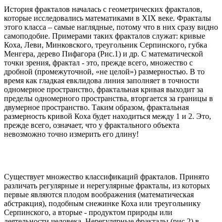
История фракталов началась с геометрических фракталов,
которые исследовались математиками в XIX веке. Фракталы
этого класса – самые наглядные, потому что в них сразу видно
самоподобие. Примерами таких фракталов служат: кривые
Коха, Леви, Минковского, треугольник Серпинского, губка
Менгера, дерево Пифагора (Рис.1) и др. С математической
точки зрения, фрактал - это, прежде всего, множество с
дробной (промежуточной, «не целой») размерностью. В то
время как гладкая евклидова линия заполняет в точности
одномерное пространство, фрактальная кривая выходит за
пределы одномерного пространства, вторгается за границы в
двумерное пространство. Таким образом, фрактальная
размерность кривой Коха будет находиться между 1 и 2. Это,
прежде всего, означает, что у фрактального объекта
невозможно точно измерить его длину!
Существует множество классификаций фракталов. Принято
различать регулярные и нерегулярные фракталы, из которых
первые являются плодом воображения (математическая
абстракция), подобным снежинке Коха или треугольнику
Серпинского, а вторые - продуктом природы или
деятельности человека. Нерегулярные фракталы (рис.2) в