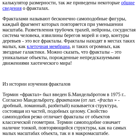
калькулятор размерности, так же приведены некоторые
общие
сведения
о фракталах.
Фракталами называют бесконечно самоподобные фигуры,
каждый фрагмент которых повторяется при уменьшении
масштаба. Разветвления трубочек трахей, нейроны, сосудистая
система человека, извилины берегов морей и озер, контуры
деревьев - это все фракталы. Фракталы находят в местах таких
малых, как
клеточная мембрана
, и таких огромных, как
звездные галактики. Можно сказать, что фракталы – это
уникальные объекты, порожденные непредсказуемыми
движениями хаотического мира!
Из истории изучения фракталов
Термин «фрактал» был введен Б.Мандельбротом в 1975 г..
Согласно Мандельброту,
фракталом
(от лат. «
fractus
» -
дробный, ломанный, разбитый) называется структура,
состоящая из частей, подобных целому. Свойство
самоподобия резко отличает фракталы от объектов
классической геометрии. Термин самоподобие означает
наличие тонкой, повторяющийся структуры, как на самых
малых масштабах объекта, так и в макромасштабе.