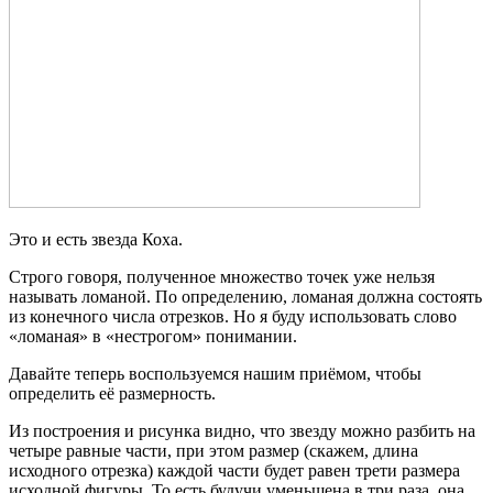
Это и есть звезда Коха.
Строго говоря, полученное множество точек уже нельзя
называть ломаной. По определению, ломаная должна состоять
из конечного числа отрезков. Но я буду использовать слово
«ломаная» в «нестрогом» понимании.
Давайте теперь воспользуемся нашим приёмом, чтобы
определить её размерность.
Из построения и рисунка видно, что звезду можно разбить на
четыре равные части, при этом размер (скажем, длина
исходного отрезка) каждой части будет равен трети размера
исходной фигуры. То есть будучи уменьшена в три раза, она