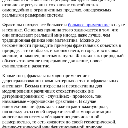
отличие от регулярных сохраняют способность к
самоподобию в ограниченных пределах, определяемых
реальными размерами системы.
Фракталы находят все большее и
большее применение
в науке
и технике. Основная причина этого заключается в том, что
они описывают реальный мир иногда даже лучше, чем
традиционная физика или математика. Можно до
бесконечности приводить примеры фрактальных объектов в
природе, - это и облака, и хлопья снега, и горы, и вспышка
молнии, и наконец, цветная капуста. Фрактал как природный
объект - это вечное непрерывное движение, новое
становление и развитие.
Кроме того, фракталы находят применение в
децентрализованных компьютерных сетях и «фрактальных
антеннах». Весьма интересны и перспективны для
моделирования различных стохастических (не
детерминированных) «случайных» процессов, так
называемые «броуновские фракталы». В случае
нанотехнологии фракталы тоже играют важную роль,
поскольку из-за своей иерархической самоорганизации
многие наносистемы обладают нецелочисленной
размерностью, то есть являются по своей геометрической,
физико-химической или функциональной природе