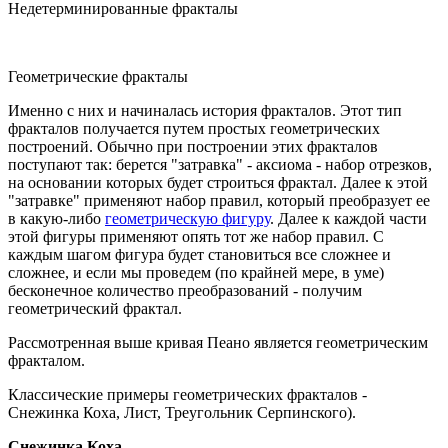
Недетерминированные фракталы
Геометрические фракталы
Именно с них и начиналась история фракталов. Этот тип
фракталов получается путем простых геометрических
построений. Обычно при построении этих фракталов
поступают так: берется "затравка" - аксиома - набор отрезков,
на основании которых будет строиться фрактал. Далее к этой
"затравке" применяют набор правил, который преобразует ее
в какую-либо
геометрическую фигуру
. Далее к каждой части
этой фигуры применяют опять тот же набор правил. С
каждым шагом фигура будет становиться все сложнее и
сложнее, и если мы проведем (по крайней мере, в уме)
бесконечное количество преобразований - получим
геометрический фрактал.
Рассмотренная выше кривая Пеано является геометрическим
фракталом.
Классические примеры геометрических фракталов -
Снежинка Коха, Лист, Треугольник Серпинского).
Снежинка Коха