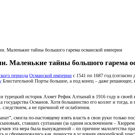
и. Маленькие тайны большого гарема османской империи
и. Маленькие тайны большого гарема о
ского периода
Османской империи
с 1541 по 1687 год (согласно 
у
Блистательной Порты большое, а под конец – даже решающее
и турецкий историк Ахмет Рефик Алтынай в 1916 году в своей 
 государства Османов. Хотя большинство его коллег и тогда, и 
следствием, а не причиной её ослабления.
нат”, смогла по-настоящему взять власть в свои руки только посл
сыновьях, ставших султанами (за одним исключением – Хюррем-с
лучаев эта мера была вынужденной – по причине малолетства пра
ь и сформировались как личности в условиях европейской хрис