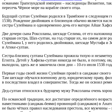
османами Трапезундской империи – наследницы Византии, так
пересечь Чёрное море на корабле своего отца.
Будущий султан Сулейман родился в Трамбзоне в следующем год
1538). Рождение двойняшек и близнецов обычно является нас
сестра Сулеймана и одновременно дочь его матери Айше Хафс
Две дочери сына Роксоланы, шехзаде Селима, от его наложниц
старшая сестра, Шах-султан, на год старше их, на самом деле 
Сулеймана I, у него родились двойняшки, шехзаде Мустафа и Зе
и Атике-султан.
Сестра-близнец султана Сулеймана прожила тихую и незаметную
Египта. Детей у Хафизы-султан никогда не было, и поэтому, ов
выходила, здесь же и закончила свои дни – 10-го июля 1538 года
Первые годы своей жизни Сулейман провёл в санджаке своего отц
Там шехзаде обучался военному делу, юридическому праву, фи
в последствии владел в совершенстве. Тогда же он освоил реме
Дед-султан относился к будущему мужу Роксоланы очень хорошо
По османской традиции, все достигшие определённого возраста
наместниками (санджак-беями) провинций (санджаков) в Анато
не было чётких правил наследования престола, все мужчины –