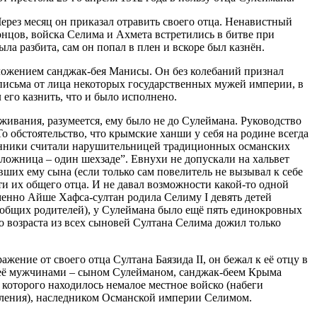
ерез месяц он приказал отравить своего отца. Ненавистный
онцов, войска Селима и Ахмета встретились в битве при
ла разбита, сам он попал в плен и вскоре был казнён.
оложением санджак-бея Манисы. Он без колебаний признал
 письма от лица некоторых государственных мужей империи, в
его казнить, что и было исполнено.
ыживания, разумеется, ему было не до Сулеймана. Руководство
о обстоятельство, что крымские ханши у себя на родине всегда
еменники считали нарушительницей традиционных османских
аложница – один шехзаде”. Евнухи не допускали на хальвет
ших ему сына (если только сам повелитель не вызывал к себе
ти их общего отца. И не давал возможности какой-то одной
именно Айше Хафса-султан родила Селиму I девять детей
от общих родителей), у Сулеймана было ещё пять единокровных
о возраста из всех сыновей Султана Селима дожил только
ение от своего отца Султана Баязида II, он бежал к её отцу в
неё мужчинами – сыном Сулейманом, санджак-беем Крыма
 которого находилось немалое местное войско (набеги
еления), наследником Османской империи Селимом.