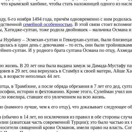
 что крымской ханбике, чтобы стать наложницей одного из нас
у, 6-го ноября 1494 года, причём одновременно с ним родилась 
ледственной
семейной особенностью
. В этой связи стоит вспомни
ы, Хатидже-султан, тоже родила двойняшек – мальчика Османа 
ы Нурбану – Эсмехан-султан и Гевкерхан-султан, были близнеца
родилась в один день с девочками – то есть, они были тройняшкам
йнеп-султан. И у родного брата султана Османа по отцу, Ахмеда
 жизнь. В 20 лет она была выдана замуж за Дамада-Мустафу паш
довев в 29 лет, она вернулась в Стамбул к своей матери, Айше Х
, в возрасте неполных 44 лет.
а, в Трамбзоне, а после обряда обрезания в 7 лет его дед, султ
лософии, истории и фехтованию. Кроме этого, Сулейман учил ин
сло ювелира, ставшее его увлечением на всю жизнь.
 (намного лучше, чем к его отцу), что доказывает следующее об
 (обычно в 14 лет, но исключения из правил в обе стороны случ
лии (азиатская часть современной Турции); это было частью и
 носители священной крови Османов, имели право на власть. Со