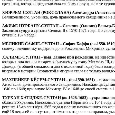
гречанка), которая предоставляла слабому полу даже в те сур
ХЮРРЕМ-СУЛТАН (РОКСОЛАНА) Александра (Анастасия)
Великолепного, украинка, дочь православного священника из 
АФИФЕ НУРБАНУ-СУЛТАН – Сесилия (Оливия) Веньер-Баф
Законная супруга султана Селима II с 1570-1571 года. По св
султан с 1574 года;
МЕЛИКИЕ САФИЕ-СУЛТАН – София Баффо (ок.1550-1619
своему племяннику подарила дочь Роксоланы, Михримах-султан
ХАЛИМЕ-СУЛТАН – имя, данное при рождении, не известно 
которых она попала в гарем к будущему султану Мехмеду III, н
Дважды (в общей сложности два с половиной года) была вали
впервые в истории Османской империи стала не только валиде-
МАХПЕЙКЕР КЁСЕМ-СУЛТАН – (ок.1590-1651)
– самая в
Анастасия, дочь православного священника. Наложница султана 
1640 по 1648; при внуке Мехмеде IV с 1648 до своей смерти в 1
ТУРХАН ХАТИДЖЕ-СУЛТАН (ок.1628-1683) – украинка по
области Украины. Наложница султана Ибрагима I с 1641 года. В
регента 15-го сентября 1565 года в пользу назначенного ею ж
ещё 18 лет, а её сын-султан, от имени которого она правила, у