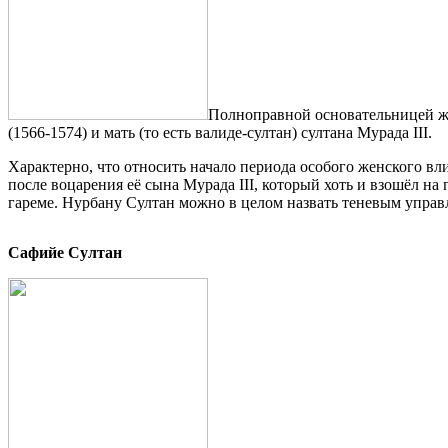
Полноправной основательницей же
(1566-1574) и мать (то есть валиде-султан) султана Мурада III.
Характерно, что относить начало периода особого женского вл
после воцарения её сына Мурада III, который хоть и взошёл на 
гареме. Нурбану Султан можно в целом назвать теневым управ
Сафийе Султан