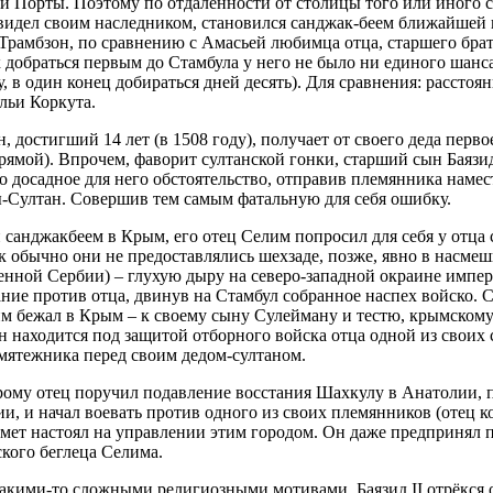
ой Порты. Поэтому по отдалённости от столицы того или иного 
ец видел своим наследником, становился санджак-беем ближайшей
 Трамбзон, по сравнению с Амасьей любимца отца, старшего брат
 добраться первым до Стамбула у него не было ни единого шанса
 в один конец добираться дней десять). Для сравнения: расстоян
льи Коркута.
, достигший 14 лет (в 1508 году), получает от своего деда перво
ямой). Впрочем, фаворит султанской гонки, старший сын Баязида
 досадное для него обстоятельство, отправив племянника намес
ы-Султан. Совершив тем самым фатальную для себя ошибку.
н санджакбеем в Крым, его отец Селим попросил для себя у отца
как обычно они не предоставлялись шехзаде, позже, явно в насмеш
нной Сербии) – глухую дыру на северо-западной окраине импер
ание против отца, двинув на Стамбул собранное наспех войско. 
м бежал в Крым – к своему сыну Сулейману и тестю, крымскому
н находится под защитой отборного войска отца одной из своих 
мятежника перед своим дедом-султаном.
рому отец поручил подавление восстания Шахкулу в Анатолии, 
ии, и начал воевать против одного из своих племянников (отец к
хмет настоял на управлении этим городом. Он даже предпринял п
кого беглеца Селима.
акими-то сложными религиозными мотивами, Баязид II отрёкся от