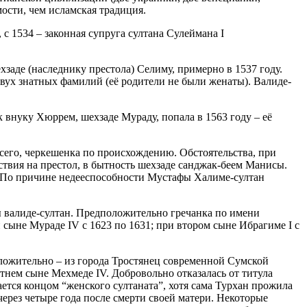
мости, чем исламская традиция.
, с 1534 – законная супруга султана Сулеймана I
хзаде (наследнику престола) Селиму, примерно в 1537 году.
вух знатных фамилий (её родители не были женаты). Валиде-
к внуку Хюррем, шехзаде Мураду, попала в 1563 году – её
всего, черкешенка по происхождению. Обстоятельства, при
ествия на престол, в бытность шехзаде санджак-беем Манисы.
. По причине недееспособности Мустафы Халиме-султан
 валиде-султан. Предположительно гречанка по имени
и сыне Мураде IV с 1623 по 1631; при втором сыне Ибрагиме I с
ложительно – из города Тростянец современной Сумской
етнем сыне Мехмеде IV. Добровольно отказалась от титула
ается концом “женского султаната”, хотя сама Турхан прожила
о через четыре года после смерти своей матери. Некоторые