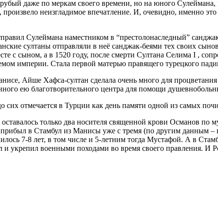
грубый даже по меркам своего времени, но на юного Сулеймана, 
о, произвело неизгладимое впечатление. И, очевидно, именно это 
 отправил Сулеймана наместником в “престолонаследный” санджа
анские султаны отправляли в неё санджак-беями тех своих сыно
те с сыном, а в 1520 году, после смерти Султана Селима I , соп
ремом империи. Стала первой матерью правящего турецкого пади
анисе, Айше Хафса-султан сделала очень много для процветания э
нного ею благотворительного центра для помощи душевнобольн
 до сих отмечается в Турции как день памяти одной из самых по
е оставалось только два носителя священной крови Османов по 
 прибыл в Стамбул из Манисы уже с тремя (по другим данным – 
илось 7-8 лет, в том числе и 5-летним тогда Мустафой. А в Стам
 и укрепил военными походами во время своего правления. И Р