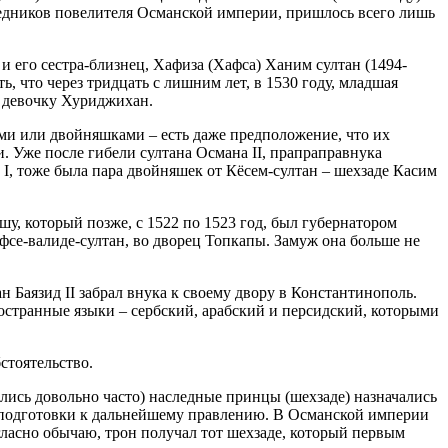
ледников повелителя Османской империи, пришлось всего лишь
и его сестра-близнец, Хафиза (Хафса) Ханим султан (1494-
ть, что через тридцать с лишним лет, в 1530 году, младшая
и девочку Хуриджихан.
ми или двойняшками – есть даже предположение, что их
и. Уже после гибели султана Османа II, прапраправнука
 I, тоже была пара двойняшек от Кёсем-султан – шехзаде Касим
у, который позже, с 1522 по 1523 год, был губернатором
афсе-валиде-султан, во дворец Топкапы. Замуж она больше не
ан Баязид II забрал внука к своему двору в Константинополь.
остранные языки – сербский, арабский и персидский, которыми
стоятельство.
ались довольно часто) наследные принцы (шехзаде) назначались
х подготовки к дальнейшему правлению. В Османской империи
гласно обычаю, трон получал тот шехзаде, который первым