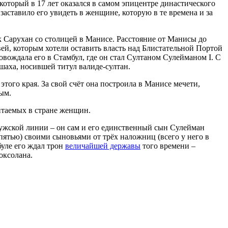
который в 17 лет оказался в самом эпицентре династического
заставило его увидеть в женщине, которую в те времена и за
к Сарухан со столицей в Манисе. Расстояние от Манисы до
вей, которым хотели оставить власть над Блистательной Портой
ровождала его в Стамбул, где он стал Султаном Сулейманом I. С
шаха, носившей титул валиде-султан.
того края. За свой счёт она построила в Манисе мечети,
ым.
читаемых в стране женщин.
мужской линии – он сам и его единственный сын Сулейман
пятью) своими сыновьями от трёх наложниц (всего у него в
буле его ждал трон
величайшей державы
того времени –
оксолана.