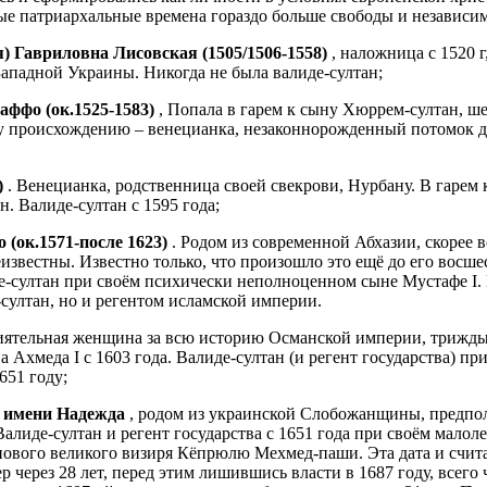
овые патриархальные времена гораздо больше свободы и независи
 Гавриловна Лисовская
(1505/1506-1558)
, наложница с 1520 г
Западной Украины. Никогда не была валиде-султан;
фо (ок.1525-1583)
, Попала в гарем к сыну Хюррем-султан, ше
оему происхождению – венецианка, незаконнорожденный потомок д
)
. Венецианка, родственница своей свекрови, Нурбану. В гарем 
. Валиде-султан с 1595 года;
(ок.1571-после 1623)
. Родом из современной Абхазии, скорее 
еизвестны. Известно только, что произошло это ещё до его восш
де-султан при своём психически неполноценном сыне Мустафе I
султан, но и регентом исламской империи.
лиятельная женщина за всю историю Османской империи, трижды
Ахмеда I с 1603 года. Валиде-султан (и регент государства) пр
651 году;
 имени Надежда
, родом из украинской Слобожанщины, предпо
алиде-султан и регент государства с 1651 года при своём малол
е нового великого визиря Кёпрюлю Мехмед-паши. Эта дата и счит
мер через 28 лет, перед этим лишившись власти в 1687 году, всег