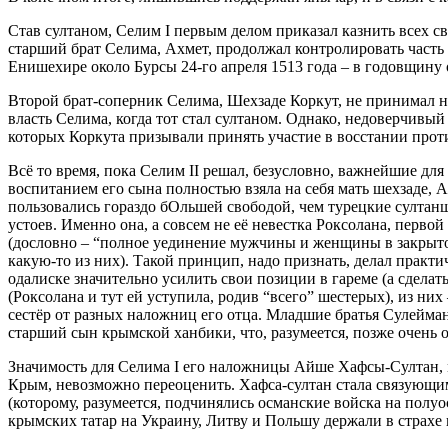
Став султаном, Селим I первым делом приказал казнить всех 
старший брат Селима, Ахмет, продолжал контролировать часть 
Енишехире около Бурсы 24-го апреля 1513 года – в годовщину о
Второй брат-соперник Селима, Шехзаде Коркут, не принимал н
власть Селима, когда тот стал султаном. Однако, недоверчивы
которых Коркута призывали принять участие в восстании проти
Всё то время, пока Селим II решал, безусловно, важнейшие дл
воспитанием его сына полностью взяла на себя мать шехзаде, А
пользовались гораздо бОльшей свободой, чем турецкие султа
устоев. Именно она, а совсем не её невестка Роксолана, перв
(дословно – “полное уединение мужчины и женщины в закрытом
какую-то из них). Такой принцип, надо признать, делал практ
одалиске значительно усилить свои позиции в гареме (а сдела
(Роксолана и тут ей уступила, родив “всего” шестерых), из н
сестёр от разных наложниц его отца. Младшие братья Сулейман
старший сын крымской ханбики, что, разумеется, позже очень о
Значимость для Селима I его наложницы Айше Хафсы-Султан, мат
Крым, невозможно переоценить. Хафса-султан стала связующ
(которому, разумеется, подчинялись османские войска на полу
крымских татар на Украину, Литву и Польшу держали в страхе