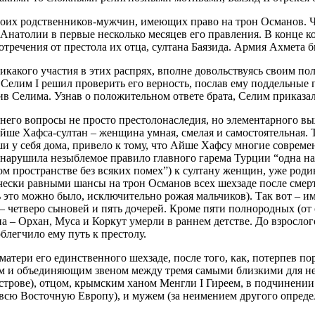
своих родственников-мужчин, имеющих право на трон Османов. Ч
Анатолии в первые несколько месяцев его правления. В конце к
тречения от престола их отца, султана Баязида. Армия Ахмета бы
икакого участия в этих распрях, вполне довольствуясь своим п
й Селим I решил проверить его верность, послав ему поддельные
в Селима. Узнав о положительном ответе брата, Селим приказал 
я него вопросы не просто престолонаследия, но элементарного в
йше Хафса-султан – женщина умная, смелая и самостоятельная. Т
нши у себя дома, привело к тому, что Айше Хафсу многие совр
ой нарушила незыблемое правило главного гарема Турции “одна н
 пространстве без всяких помех”) к султану женщин, уже родив
ически равными шансы на трон Османов всех шехзаде после смер
ть это можно было, исключительно рожая мальчиков). Так вот – 
их – четверо сыновей и пять дочерей. Кроме пяти полнородных (
а – Орхан, Муса и Коркут умерли в раннем детстве. До взрослог
блегчило ему путь к престолу.
ери его единственного шехзаде, после того, как, потерпев пораж
им и объединяющим звеном между тремя самыми близкими для 
острове), отцом, крымским ханом Менгли I Гиреем, в подчинении
 всю Восточную Европу), и мужем (за неимением другого опред