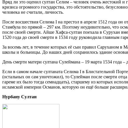
Вряд ли это оценил султан Селим – человек очень жестокий и 
кризиса огромного государства, это обстоятельство, безусловн
человека не считали, личность.
После восшествия Селима I на престол в апреле 1512 года он
Стамбула по прямой – 297 км. Поэтому неудивительно, что осм
после своей смерти. Айше Хафса-султан поехала в Сурухан вмес
1520 года до своей смерти в 1534 году руководила главным га
За восемь лет, в течение которых её сын правил Саруханом в М
школы и больницы. До наших дней сохранилось здание основа
День смерти матери султана Сулеймана – 19 марта 1534 года –
Если в самом начале султаната Селима I в Блистательной Порт
(остальных он сам уничтожил), то Сулейман после смерти отца
гареме их было тогда семнадцать), старшему из которых исполн
исламской империи Османов, которую он ещё больше расширил
Нурбану Султан