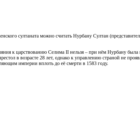
нского султаната можно считать Нурбану Султан (представитель
ияния к царствованию Селима II нельзя – при нём Нурбану была 
престол в возрасте 28 лет, однако к управлению страной не проя
ляющим империи вплоть до её смерти в 1583 году.