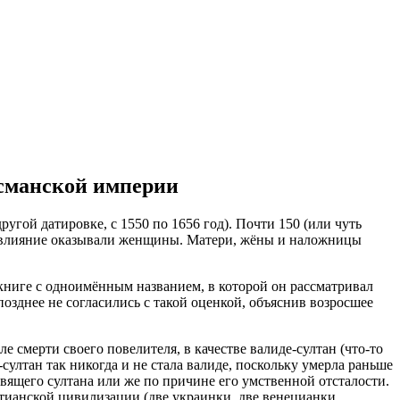
сманской империи
другой датировке, с 1550 по 1656 год). Почти 150 (или чуть
, влияние оказывали женщины. Матери, жёны и наложницы
книге с одноимённым названием, в которой он рассматривал
позднее не согласились с такой оценкой, объяснив возросшее
е смерти своего повелителя, в качестве валиде-султан (что-то
ултан так никогда и не стала валиде, поскольку умерла раньше
вящего султана или же по причине его умственной отсталости.
тианской цивилизации (две украинки, две венецианки,