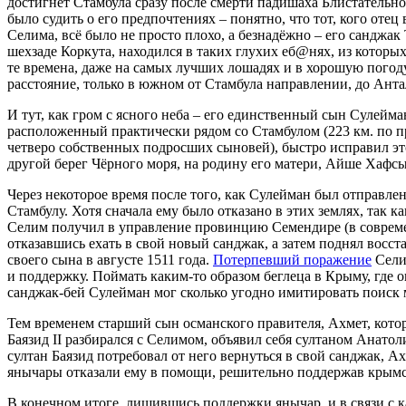
достигнет Стамбула сразу после смерти падишаха Блистательн
было судить о его предпочтениях – понятно, что тот, кого от
Селима, всё было не просто плохо, а безнадёжно – его санджак
шехзаде Коркута, находился в таких глухих еб@нях, из которых
те времена, даже на самых лучших лошадях и в хорошую погоду,
расстояние, только в южном от Стамбула направлении, до Анта
И тут, как гром с ясного неба – его единственный сын Сулейман
расположенный практически рядом со Стамбулом (223 км. по пр
четверо собственных подросших сыновей), быстро исправил это
другой берег Чёрного моря, на родину его матери, Айше Хафс
Через некоторое время после того, как Сулейман был отправле
Стамбулу. Хотя сначала ему было отказано в этих землях, так 
Селим получил в управление провинцию Семендире (в совреме
отказавшись ехать в свой новый санджак, а затем поднял восст
своего сына в августе 1511 года.
Потерпевший поражение
Сели
и поддержку. Поймать каким-то образом беглеца в Крыму, где о
санджак-бей Сулейман мог сколько угодно имитировать поиск 
Тем временем старший сын османского правителя, Ахмет, кото
Баязид II разбирался с Селимом, объявил себя султаном Анатол
султан Баязид потребовал от него вернуться в свой санджак, А
янычары отказали ему в помощи, решительно поддержав крымс
В конечном итоге, лишившись поддержки янычар, и в связи с к