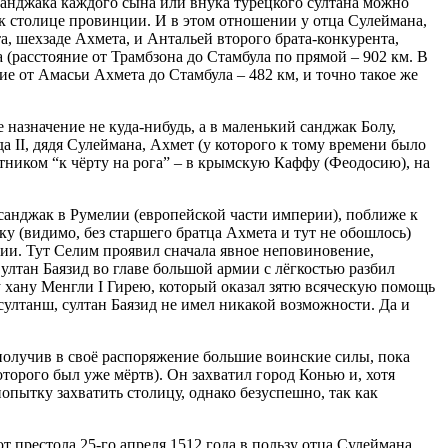
санджака каждого сына или внука турецкого султана можно
 к столице провинции. И в этом отношении у отца Сулеймана,
а, шехзаде Ахмета, и Антальей второго брата-конкурента,
 (расстояние от Трамбзона до Стамбула по прямой – 902 км. В
ие от Амасьи Ахмета до Стамбула – 482 км, и точно такое же
е назначение не куда-нибудь, а в маленький санджак Болу,
 II, дядя Сулеймана, Ахмет (у которого к тому времени было
тником “к чёрту на рога” – в крымскую Каффу (Феодосию), на
 санджак в Румелии (европейской части империи), поближе к
ку (видимо, без старшего братца Ахмета и тут не обошлось)
ии. Тут Селим проявил сначала явное неповиновение,
Султан Баязид во главе большой армии с лёгкостью разбил
 хану Менгли I Гирею, который оказал зятю всяческую помощь
султанш, султан Баязид не имел никакой возможности. Да и
получив в своё распоряжение большие воинские силы, пока
оторого был уже мёртв). Он захватил город Конью и, хотя
опытку захватить столицу, однако безуспешно, так как
 престола 25-го апреля 1512 года в пользу отца Сулеймана.