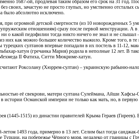
менно 1687-ой, продлевая таким образом его срок на 31 год. П
ез своих, зачастую не просто глупых, но умственно отсталых 
а было абсолютно исключено.
ья, при огромной детской смертности (из 10 новорожденных 5 ум
к супружеским отношениям) сразу после первой менструации. А в
 что ни о какой педофилии тогда никто ничего не знал и не слыш
 из них как можно большее количество выжило. Кроме того, в те
 турецких султанов впервые попадали в их постель в 11-12, мак
ьбахар-хатун (гречанка Мария) родила в неполные 12 лет. В тако
 Мехмеда II Фатиха, Ситти Мюкриме-хатун.
считают Роксолану (Хюррем-султан) – украинскую рабыню-нало
льностью её свекрови, матери султана Сулеймана, Айши Хафсы-
в истории Османской империи не только как мать, но, в первую 
рея (1445-1515) из династии правителей Крыма Гераев (Гиреев).
ой-летом 1493 года, примерно в 13 лет. Селим был тогда сандж
е Турции, на побережье Чёрного моря, недалеко от границы с Гр