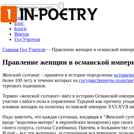
Блог
Блог
Блоги
Вектор
Год Учителя
Главная
Год Учителя
›
›
Правление женщин в османской импери
Правление женщин в османской импери
Женский султанат – принятое в истории определение
историче
более 100 лет), в течение которых на
государственную политик
турецких падишахов.
Термин «женский султанат» ввёл в историю Османской импери
участие слабого пола в управлении Турцией как причину упадка
влияние женщин на политику исламской империи XVI-XVII вв. 
Надо заметить, что каждая султанша, входящая в “Женский султа
вроде “королевы-матери” в европейских монархиях) при своих 
своего супруга, султана Сулеймана). Причём, в большинстве с
И ещё – все эти женщины, за единичным исключением, родилис