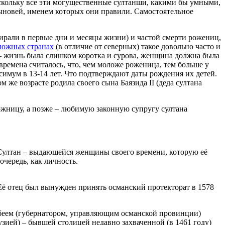
оскольку все эти могущественные султанши, какими бы умными,
сыновей, именем которых они правили. Самостоятельное
ирали в первые дни и месяцы жизни) и частой смерти рожениц,
южных странах
(в отличие от северных) такое довольно часто и
ал – жизнь была слишком коротка и сурова, женщина должна была
 времена считалось, что, чем моложе роженица, тем больше у
симум в 13-14 лет. Что подтверждают даты рождения их детей.
м же возрасте родила своего сына Баязида II (деда султана
жницу, а позже – любимую законную супругу султана
Султан – выдающейся женщины своего времени, которую её
очередь, как личность.
 Её отец был вынужден принять османский протекторат в 1578
ак-беем (губернатором, управляющим османской провинции)
узией) – бывшей столицей недавно захваченной (в 1461 году)