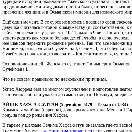
турецкие историки окончанием “женского султаната” считают и
предприимчивыми и мудрыми они ни были, ничего не значили б
правление женщины в Османской империи для исламского мир
Ещё один момент. В те суровые времена позднего средневеков
девушка считалась готовой к замужеству (и, соответственно, 
сейчас встречается у девочек в 10-11, даже в 9 лет. Понятно,
успеть родить как можно больше детей, чтобы, в свою очередь,
неё шансов пережить рождение ребёнка. Так что все наложницы
Например, отца султана Сулеймана I, Селима I, его бабушка Гюл
Сулеймана) наложница завоевателя Константинополя, султана
Основоположницей “Женского султаната” в империи Османов 
Сулеймана I.
Что не совсем правильно по нескольким причинам.
Успех Хюррем был во многом обусловлен и подготовлен деяте
сын очень любил и уважал до самой смерти. Пожалуй, впервые 
АЙШЕ ХАФСА-СУЛТАН (5 декабря 1479 – 19 марта 1534)
Крымская ханбика (царевна), дочь крымского хана Менгли I Ги
году, за год до рождения Хафсы.
В гареме у шехзаде Селима Хафса-хатун оказалась где-то весн
Трамбзона (сейчас –
административный центр
на северо-восток