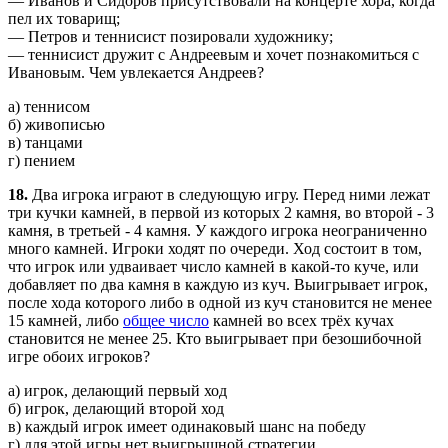
— Иванов и Сидоров присутствовали на концерте хора, когда
пел их товарищ;
— Петров и теннисист позировали художнику;
— теннисист дружит с Андреевым и хочет познакомиться с
Ивановым. Чем увлекается Андреев?
а) теннисом
б) живописью
в) танцами
г) пением
18.
Два игрока играют в следующую игру. Перед ними лежат
три кучки камней, в первой из которых 2 камня, во второй - 3
камня, в третьей - 4 камня. У каждого игрока неограниченно
много камней. Игроки ходят по очереди. Ход состоит в том,
что игрок или удваивает число камней в какой-то куче, или
добавляет по два камня в каждую из куч. Выигрывает игрок,
после хода которого либо в одной из куч становится не менее
15 камней, либо
общее число
камней во всех трёх кучах
становится не менее 25. Кто выигрывает при безошибочной
игре обоих игроков?
а) игрок, делающий первый ход
б) игрок, делающий второй ход
в) каждый игрок имеет одинаковый шанс на победу
г) для этой игры нет выигрышной стратегии