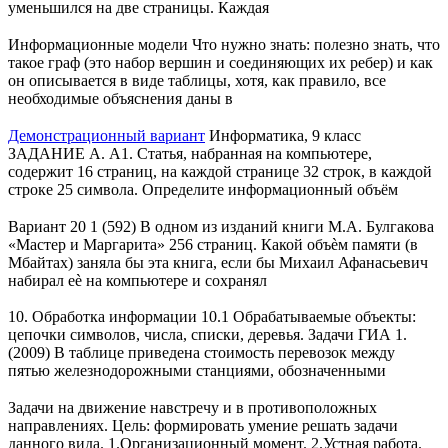
уменьшился на две страницы. Каждая
Информационные модели Что нужно знать: полезно знать, что
такое граф (это набор вершин и соединяющих их ребер) и как
он описывается в виде таблицы, хотя, как правило, все
необходимые объяснения даны в
Демонстрационный вариант
Информатика, 9 класс
ЗАДАНИЕ А. А1. Статья, набранная на компьютере,
содержит 16 страниц, на каждой странице 32 строк, в каждой
строке 25 символа. Определите информационный объём
Вариант 20 1 (592) В одном из изданий книги М.А. Булгакова
«Мастер и Маргарита» 256 страниц. Какой объѐм памяти (в
Мбайтах) заняла бы эта книга, если бы Михаил Афанасьевич
набирал еѐ на компьютере и сохранял
10. Обработка информации 10.1 Обрабатываемые объекты:
цепочки символов, числа, списки, деревья. Задачи ГИА 1.
(2009) В таблице приведена стоимость перевозок между
пятью железнодорожными станциями, обозначенными
Задачи на движение навстречу и в противоположных
направлениях. Цель: формировать умение решать задачи
данного вида. 1.Организационный момент. 2.Устная работа.