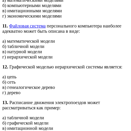
а) математическими моделями
б) компьютерными моделями
в) имитационными моделями
г) экономическими моделями
11.
Файловая система
персонального компьютера наиболее
адекватно может быть описана в виде:
а) математической модели
б) табличной модели
в) натурной модели
г) иерархической модели
12.
Графической моделью иерархической системы является:
а) цепь
б) сеть
в) генеалогическое дерево
г) дерево
13.
Расписание движения электропоездов может
рассматриваться как пример:
а) табличной модели
б) графической модели
в) имитационной модели