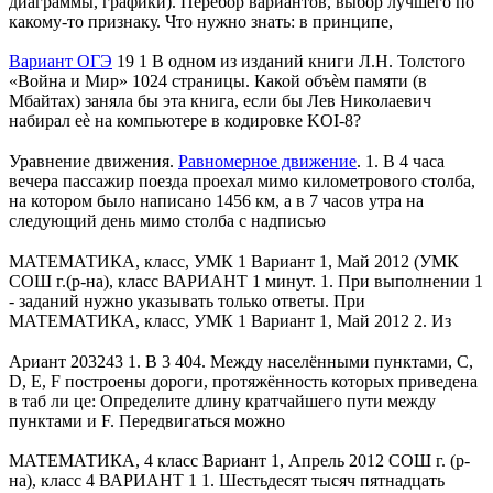
диаграммы, графики). Перебор вариантов, выбор лучшего по
какому-то признаку. Что нужно знать: в принципе,
Вариант ОГЭ
19 1 В одном из изданий книги Л.H. Толстого
«Война и Мир» 1024 страницы. Какой объѐм памяти (в
Мбайтах) заняла бы эта книга, если бы Лев Николаевич
набирал еѐ на компьютере в кодировке KOI-8?
Уравнение движения.
Равномерное движение
. 1. В 4 часа
вечера пассажир поезда проехал мимо километрового столба,
на котором было написано 1456 км, а в 7 часов утра на
следующий день мимо столба с надписью
МАТЕМАТИКА, класс, УМК 1 Вариант 1, Май 2012 (УМК
СОШ г.(р-на), класс ВАРИАНТ 1 минут. 1. При выполнении 1
- заданий нужно указывать только ответы. При
МАТЕМАТИКА, класс, УМК 1 Вариант 1, Май 2012 2. Из
Ариант 203243 1. B 3 404. Между населёнными пунктами, С,
D, Е, F построены дороги, протяжённость которых приведена
в таб ли це: Определите длину кратчайшего пути между
пунктами и F. Передвигаться можно
МАТЕМАТИКА, 4 класс Вариант 1, Апрель 2012 СОШ г. (р-
на), класс 4 ВАРИАНТ 1 1. Шестьдесят тысяч пятнадцать