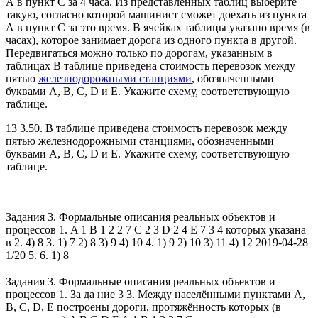
А в пункт C за 4 часа. Из представленных таблиц выберите
такую, согласно которой машинист сможет доехать из пункта
А в пункт C за это время. В ячейках таблицы указано время (в
часах), которое занимает дорога из одного пункта в другой.
Передвигаться можно только по дорогам, указанным в
таблицах В таблице приведена стоимость перевозок между
пятью
железнодорожными станциями
, обозначенными
буквами A, B, C, D и E. Укажите схему, соответствующую
таблице.
13 3.50. В таблице приведена стоимость перевозок между
пятью железнодорожными станциями, обозначенными
буквами A, B, C, D и E. Укажите схему, соответствующую
таблице.
Задания 3. Формальные описания реальных объектов и
процессов 1. A 1 B 1 2 2 7 C 2 3 D 2 4 E 7 3 4 которых указана
в 2. 4) 8 3. 1) 7 2) 8 3) 9 4) 10 4. 1) 9 2) 10 3) 11 4) 12 2019-04-28
1/20 5. 6. 1) 8
Задания 3. Формальные описания реальных объектов и
процессов 1. За да ние 3 3. Между населёнными пунктами А,
В, С, D, Е построены дороги, протяжённость которых (в