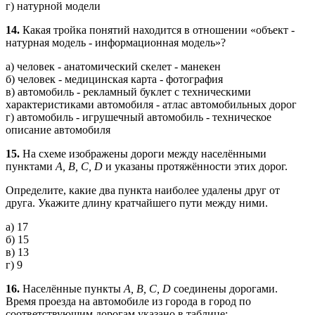
г) натурной модели
14.
Какая тройка понятий находится в отношении «объект -
натурная модель - информационная модель»?
а) человек - анатомический скелет - манекен
б) человек - медицинская карта - фотография
в) автомобиль - рекламный буклет с техническими
характеристиками автомобиля - атлас автомобильных дорог
г) автомобиль - игрушечный автомобиль - техническое
описание автомобиля
15.
На схеме изображены дороги между населёнными
пунктами
А, В, С, D
и указаны протяжённости этих дорог.
Определите, какие два пункта наиболее удалены друг от
друга. Укажите длину кратчайшего пути между ними.
а) 17
б) 15
в) 13
г) 9
16.
Населённые пункты
А, В, С, D
соединены дорогами.
Время проезда на автомобиле из города в город по
соответствующим дорогам указано в таблице: