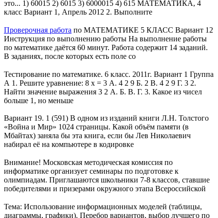
это... 1) 60015 2) 6015 3) 6000015 4) 615 МАТЕМАТИКА, 4
класс Вариант 1, Апрель 2012 2. Выполните
Проверочная работа
по МАТЕМАТИКЕ 5 КЛАСС Вариант 12
Инструкция по выполнению работы На выполнение работы
по математике даётся 60 минут. Работа содержит 14 заданий.
В заданиях, после которых есть поле со
Тестирование по математике. 6 класс. 2011г. Вариант 1 Группа
А 1. Решите уравнение: 8 x = 3 А. 4 2 9 Б. 2 В. 4 2 9 Г. 3 2.
Найти значение выражения 3 2 А. Б. В. Г. 3. Какое из чисел
больше 1, но меньше
Вариант 19. 1 (591) В одном из изданий книги Л.H. Толстого
«Война и Мир» 1024 страницы. Какой объём памяти (в
Мбайтах) заняла бы эта книга, если бы Лев Николаевич
набирал её на компьютере в кодировке
Внимание! Московская методическая комиссия по
информатике организует семинары по подготовке к
олимпиадам. Приглашаются школьники 7-8 классов, ставшие
победителями и призерами окружного этапа Всероссийской
Тема: Использование информационных моделей (таблицы,
диаграммы, графики). Перебор вариантов, выбор лучшего по