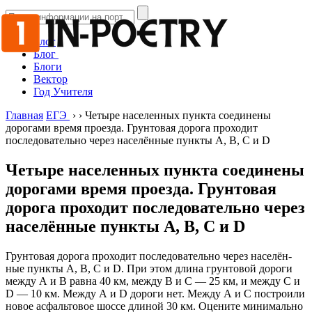
Блог
Блог
Блоги
Вектор
Год Учителя
Главная
ЕГЭ
›
›
Четыре населенных пункта соединены
дорогами время проезда. Грунтовая дорога проходит
последовательно через населён­ные пункты А, В, С и D
Четыре населенных пункта соединены
дорогами время проезда. Грунтовая
дорога проходит последовательно через
населён­ные пункты А, В, С и D
Грунтовая дорога проходит последовательно через населён­
ные пункты А, В, С и D. При этом длина грунтовой дороги
между А и В равна 40 км, между В и С — 25 км, и меж­ду С и
D — 10 км. Между А и D дороги нет. Между А и С построили
новое асфальтовое шоссе длиной 30 км. Оцени­те минимально