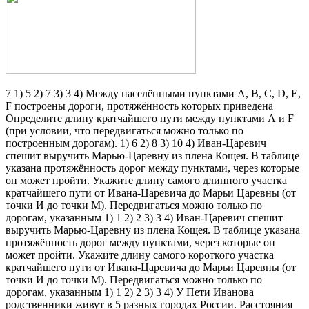
7 1) 5 2) 7 3) 3 4) Между населёнными пунктами А, В, С, D, Е,
F построены дороги, протяжённость которых приведена
Определите длину кратчайшего пути между пунктами А и F
(при условии, что передвигаться можно только по
построенным дорогам). 1) 6 2) 8 3) 10 4) Иван-Царевич
спешит выручить Марью-Царевну из плена Кощея. В таблице
указана протяжённость дорог между пунктами, через которые
он может пройти. Укажите длину самого длинного участка
кратчайшего пути от Ивана-Царевича до Марьи Царевны (от
точки И до точки М). Передвигаться можно только по
дорогам, указанным 1) 1 2) 2 3) 3 4) Иван-Царевич спешит
выручить Марью-Царевну из плена Кощея. В таблице указана
протяжённость дорог между пунктами, через которые он
может пройти. Укажите длину самого короткого участка
кратчайшего пути от Ивана-Царевича до Марьи Царевны (от
точки И до точки М). Передвигаться можно только по
дорогам, указанным 1) 1 2) 2 3) 3 4) У Пети Иванова
родственники живут в 5 разных городах России. Расстояния