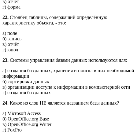
в) отчёт
г) форма
22.
Столбец таблицы, содержащий определённую
характеристику объекта, - это:
а) поле
б) запись
в) отчёт
г) ключ
23.
Системы управления базами данных используются для:
а) создания баз данных, хранения и поиска в них необходимой
информации
б) сортировки данных
в) организации доступа к информации в компьютерной сети
г) создания баз данных
24.
Какое из слов НЕ является названием базы данных?
а) Microsoft Access
б) OpenOffice.org Base
в) OpenOffice.org Writer
г) FoxPro