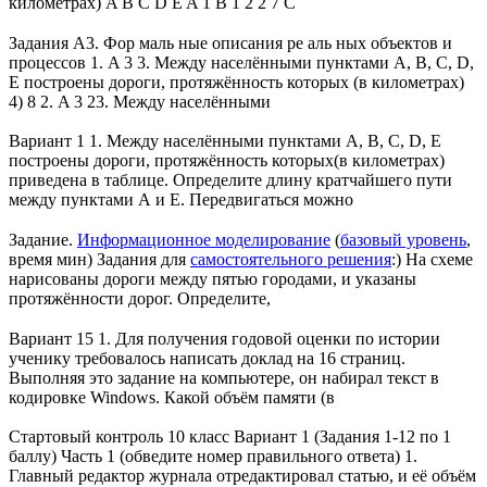
километрах) A B C D E A 1 B 1 2 2 7 C
Задания A3. Фор маль ные описания ре аль ных объектов и
процессов 1. A 3 3. Между населёнными пунктами А, В, С, D,
Е построены дороги, протяжённость которых (в километрах)
4) 8 2. A 3 23. Между населёнными
Вариант 1 1. Между населёнными пунктами A, B, C, D, E
построены дороги, протяжённость которых(в километрах)
приведена в таблице. Определите длину кратчайшего пути
между пунктами А и E. Передвигаться можно
Задание.
Информационное моделирование
(
базовый уровень
,
время мин) Задания для
самостоятельного решения
:) На схеме
нарисованы дороги между пятью городами, и указаны
протяжённости дорог. Определите,
Вариант 15 1. Для получения годовой оценки по истории
ученику требовалось написать доклад на 16 страниц.
Выполняя это задание на компьютере, он набирал текст в
кодировке Windows. Какой объём памяти (в
Стартовый контроль 10 класс Вариант 1 (Задания 1-12 по 1
баллу) Часть 1 (обведите номер правильного ответа) 1.
Главный редактор журнала отредактировал статью, и её объём