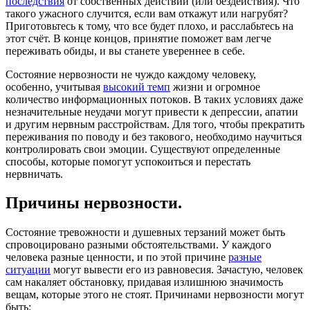
последствия
от собственных действий (или бездействия). Что
такого ужасного случится, если вам откажут или нагрубят?
Приготовьтесь к тому, что все будет плохо, и расслабьтесь на
этот счёт. В конце концов, принятие поможет вам легче
переживать обиды, и вы станете увереннее в себе.
Состояние нервозности не чуждо каждому человеку,
особенно, учитывая
высокий темп
жизни и огромное
количество информационных потоков. В таких условиях даже
незначительные неудачи могут привести к депрессии, апатии
и другим нервным расстройствам. Для того, чтобы прекратить
переживания по поводу и без такового, необходимо научиться
контролировать свои эмоции. Существуют определенные
способы, которые помогут успокоиться и перестать
нервничать.
Причины нервозности.
Состояние тревожности и душевных терзаний может быть
спровоцировано разными обстоятельствами. У каждого
человека разные ценности, и по этой причине
разные
ситуации
могут вывести его из равновесия. Зачастую, человек
сам накаляет обстановку, придавая излишнюю значимость
вещам, которые этого не стоят. Причинами нервозности могут
быть: