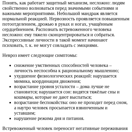
Понять, как работает защитный механизм, несложно: людям
свойственно волноваться перед значимыми событиями и
важными мероприятиями. Небольшой мандраж является
нормальной реакцией. Нервозность проявляется повышенным
потоотделением, дрожью в руках и ногах, учащённым
сердцебиением. Распознать встревоженного человека
несложно: ему тяжело сконцентрироваться и собраться.
Экспрессивные личности в такой момент начинают
психовать, т. к. не могут совладать с эмоциями.
Невроз имеет следующие симптомы:
снижение умственных способностей человека –
личность неспособна к рациональному мышлению;
ухудшение физиологических реакций: нарушается
мимика, координация движения;
возрастание уровня усталости – дома лучше не
становится; нарушается сон: видятся тяжёлые сны и
кошмары, которые не дают выспаться;
возрастание беспокойства: оно не проходит перед сном,
а наутро человек просыпается взвинченным и
уставшим;
нарушение режима дня и питания.
Встревоженный человек переносит негативные переживания