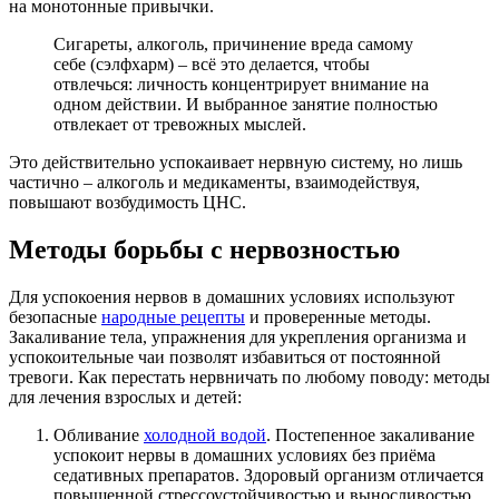
на монотонные привычки.
Сигареты, алкоголь, причинение вреда самому
себе (сэлфхарм) – всё это делается, чтобы
отвлечься: личность концентрирует внимание на
одном действии. И выбранное занятие полностью
отвлекает от тревожных мыслей.
Это действительно успокаивает нервную систему, но лишь
частично – алкоголь и медикаменты, взаимодействуя,
повышают возбудимость ЦНС.
Методы борьбы с нервозностью
Для успокоения нервов в домашних условиях используют
безопасные
народные рецепты
и проверенные методы.
Закаливание тела, упражнения для укрепления организма и
успокоительные чаи позволят избавиться от постоянной
тревоги. Как перестать нервничать по любому поводу: методы
для лечения взрослых и детей:
Обливание
холодной водой
. Постепенное закаливание
успокоит нервы в домашних условиях без приёма
седативных препаратов. Здоровый организм отличается
повышенной стрессоустойчивостью и выносливостью.