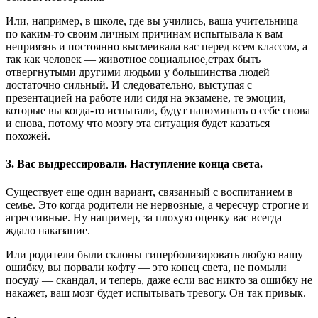
Или, например, в школе, где вы учились, ваша учительница
по каким-то своим личным причинам испытывала к вам
неприязнь и постоянно высмеивала вас перед всем классом, а
так как человек — животное социальное,страх быть
отвергнутыми другими людьми у большинства людей
достаточно сильный. И следовательно, выступая с
презентацией на работе или сидя на экзамене, те эмоции,
которые вы когда-то испытали, будут напоминать о себе снова
и снова, потому что мозгу эта ситуация будет казаться
похожей.
3. Вас выдрессировали. Наступление конца света.
Существует еще один вариант, связанный с воспитанием в
семье. Это когда родители не нервозные, а чересчур строгие и
агрессивные. Ну например, за плохую оценку вас всегда
ждало наказание.
Или родители были склоны гиперболизировать любую вашу
ошибку, вы порвали кофту — это конец света, не помыли
посуду — скандал, и теперь, даже если вас никто за ошибку не
накажет, ваш мозг будет испытывать тревогу. Он так привык.