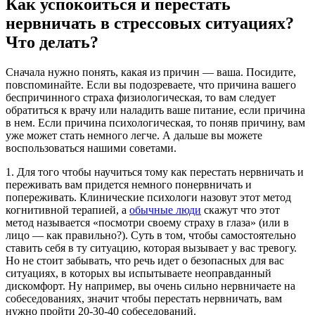
Как успокоиться и перестать
нервничать в стрессовых ситуациях?
Что делать?
Сначала нужно понять, какая из причин — ваша. Посидите,
повспоминайте. Если вы подозреваете, что причина вашего
беспричинного страха физиологическая, то вам следует
обратиться к врачу или наладить ваше питание, если причина
в нем. Если причина психологическая, то поняв причину, вам
уже может стать немного легче. А дальше вы можете
воспользоваться нашими советами.
1. Для того чтобы научиться тому как перестать нервничать и
переживать вам придется немного понервничать и
попереживать. Клинические психологи назовут этот метод
когнитивной терапией, а
обычные люди
скажут что этот
метод называется «посмотри своему страху в глаза» (или в
лицо — как правильно?). Суть в том, чтобы самостоятельно
ставить себя в ту ситуацию, которая вызывает у вас тревогу.
Но не стоит забывать, что речь идет о безопасных для вас
ситуациях, в которых вы испытываете неоправданный
дискомфорт.
Ну например, вы очень сильно нервничаете на
собеседованиях, значит чтобы перестать нервничать, вам
нужно пройти 20-30-40 собеседований.