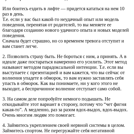
Или боитесь ездить в лифте — придется кататься на нем 10
раз в день.
Т.е. если у вас был какой-то неудачный опыт или модель
поведения, перенятая от родителей, то вы меняете ее
благодаря созданию нового удачного опыта и новых моделей
поведения.
Сначала будет страшно, но со временем тревога отступит и
вам станет легче.
2. Позволить страху быть. Не бороться с ним, а принять. А в
идеале даже постараться намеренно его усилить. Этот метод
называют методом парадоксальной интенции. Т.е. если вы
выступаете с презентацией и вам кажется, что вы сейчас от
волнения упадете в обморок, то вам нужно заставлять себя
упасть в обморок. Как вы понимаете, ни у кого этого не
выходит, а беспричинное волнение отступает само собой.
3. На самом деле попробуйте немного подышать. Не
откидывайте этот вариант в сторону, потому что “чет фигня
какая-то”. А медленно, раз за разом вдох-выдох, вдох-выдох.
Очень многим людям это помогает.
4. Займитесь укреплением своей нервной системы в целом.
Займитесь спортом. Не перегружайте себя негативной