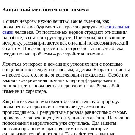
Защитный механизм или помеха
Почему неврозы нужно лечить? Такие явления, как
повышенная возбудимость и агрессия разрушают
социальные
связи
человека. От постоянных нервов страдают отношения
на работе, в семье и кругу друзей. Приступы, вызывающие
истерику, рассматриваются как опасный психосоматический
симптом. После депрессий или стрессов в жизнь человека
входят новые проблемы – расстройства психики.
Лечиться от нервов в домашних условиях или с помощью
специалистов следует и взрослым, и детям. Возраст пациента
– просто фактор, но не определяющий показатель. Особенно
важна своевременная помощь в период формирования
личности, т. к. повышенная нервозность влечёт за собой
изменения характера.
Защитные механизмы имеют бессознательную природу:
повышенная нервозность возникает до осознания
происходящего. Предчувствие провала равносильно самому
провалу – человек ощущает ситуацию искажённо. На уровне
подсознания неприятность уже случилась. Для защиты
психики организм выдает ряд симптомов, которые
сигнализируют об опасности. Так работают защитные