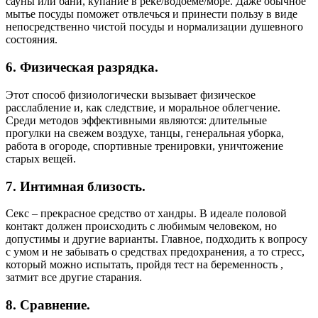
сауны или бани, купание в реке/водоеме/море. Даже обычное
мытье посуды поможет отвлечься и принести пользу в виде
непосредственно чистой посуды и нормализации душевного
состояния.
6. Физическая разрядка.
Этот способ физиологически вызывает физическое
расслабление и, как следствие, и моральное облегчение.
Среди методов эффективными являются: длительные
прогулки на свежем воздухе, танцы, генеральная уборка,
работа в огороде, спортивные тренировки, уничтожение
старых вещей.
7. Интимная близость.
Секс – прекрасное средство от хандры. В идеале половой
контакт должен происходить с любимым человеком, но
допустимы и другие варианты. Главное, подходить к вопросу
с умом и не забывать о средствах предохранения, а то стресс,
который можно испытать, пройдя тест на беременность ,
затмит все другие старания.
8. Сравнение.