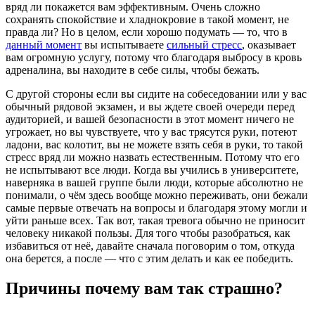
вряд ли покажется вам эффективным. Очень сложно
сохранять спокойствие и хладнокровие в такой момент, не
правда ли? Но в целом, если хорошо подумать — то, что в
данный момент
вы испытываете
сильный стресс
, оказывает
вам огромную услугу, потому что благодаря выбросу в кровь
адреналина, вы находите в себе силы, чтобы бежать.
С другой стороны если вы сидите на собеседовании или у вас
обычный рядовой экзамен, и вы ждете своей очереди перед
аудиторией, и вашей безопасности в этот момент ничего не
угрожает, но вы чувствуете, что у вас трясутся руки, потеют
ладони, вас колотит, вы не можете взять себя в руки, то такой
стресс вряд ли можно назвать естественным. Потому что его
не испытывают все люди. Когда вы учились в университете,
наверняка в вашей группе были люди, которые абсолютно не
понимали, о чём здесь вообще можно переживать, они бежали
самые первые отвечать на вопросы и благодаря этому могли и
уйти раньше всех. Так вот, такая тревога обычно не приносит
человеку никакой пользы. Для того чтобы разобраться, как
избавиться от неё, давайте сначала поговорим о том, откуда
она берется, а после — что с этим делать и как ее победить.
Причины почему вам так страшно?