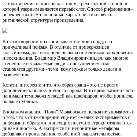
Стихотворение написано дактилем, трехсложной стопой, в
которой ударным является первый слог. Способ рифмования -
перекрестный. Это основные характеристики звуко-
ритмической структуры произведения.
В стихотворении поэт описывает ночной город, его
причудливый пейзаж. В отличие от приверженцев
классицизма, для него ночь не была источником вдохновения
и восхищения. Владимир Владимирович видел, как многие
степенные и уважаемые люди с наступлением тьмы
становятся другими - теми, кому нужны только деньги и
развлечения.
Кстати, интересно и то, что образ арапа - это не просто
дополнение к облику ночного города. В то время казино часто
нанимали темнокожих людей как швейцаров, чтобы привлечь
больше публики.
В кратком анализе "Ночи" Маяковского нельзя не упомянуть и
о том, что в стихотворении еще нет смелых экспериментов с
рифмами и образами, присущих поэту, но строки отличаются
динамичностью. А экспрессия и непонятные метафоры
добавляют произведению особенной выразительностью,