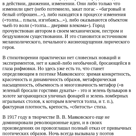
в действии, движении, изменении. Они либо только что
изменили цвет (небо потемнело, закат погас - «багровый и
белый отброшен...»), либо находятся в процессе изменения
(«толпа... плыла, изгибаясь...»), либо оказываются объектом
чьей-то воли («толпа... дверями влекома»). Город
прочувствован автором в своем механическом, пестром и
бездуховном существовании. И это становится источником
меланхолического, печального жизнеощущения лирического
героя.
В стихотворении практически нет словесных новаций и
экспериментов, нет и какой-либо необычной, бросающейся в
глаза рифмовки. Но здесь уже есть то, что станет
определяющим в поэтике Маяковского: зримая конкретность,
красочность и динамичность образов, метафорическая
насыщенность, объемность и многозначность метафор («в
зеленый бросали горстями дукаты» - это и зелень бульваров в
золоте загорающихся уличных фонарей и зелень ломберных
игральных столов, к которым влечется толпа, и т. п.),
фактурная плотность, крепость, «сбитость» стиха.
В 1917 году в творчестве В. В. Маяковского еще не
доминировали революционные идеи, и в своих
произведениях он провозглашал полный отказ от привычных
поэтических образов. Ночь всегда вызывала у поэтов