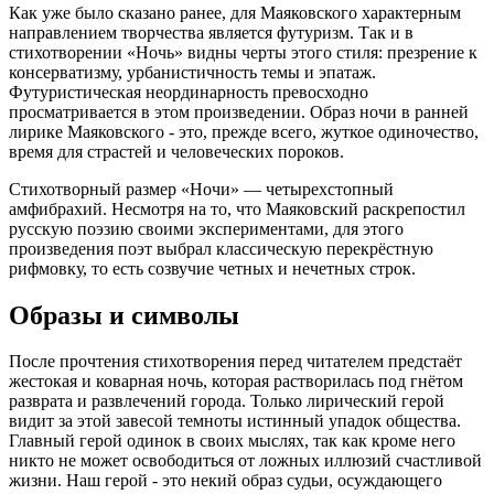
Как уже было сказано ранее, для Маяковского характерным
направлением творчества является футуризм. Так и в
стихотворении «Ночь» видны черты этого стиля: презрение к
консерватизму, урбанистичность темы и эпатаж.
Футуристическая неординарность превосходно
просматривается в этом произведении. Образ ночи в ранней
лирике Маяковского - это, прежде всего, жуткое одиночество,
время для страстей и человеческих пороков.
Стихотворный размер «Ночи» — четырехстопный
амфибрахий. Несмотря на то, что Маяковский раскрепостил
русскую поэзию своими экспериментами, для этого
произведения поэт выбрал классическую перекрёстную
рифмовку, то есть созвучие четных и нечетных строк.
Образы и символы
После прочтения стихотворения перед читателем предстаёт
жестокая и коварная ночь, которая растворилась под гнётом
разврата и развлечений города. Только лирический герой
видит за этой завесой темноты истинный упадок общества.
Главный герой одинок в своих мыслях, так как кроме него
никто не может освободиться от ложных иллюзий счастливой
жизни. Наш герой - это некий образ судьи, осуждающего