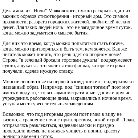
Делая анализ "Ночи" Маяковского, нужно раскрыть один из
важных образов стихотворения - игорный дом. Это символ
праздности, разврата городских жителей, любителей легких
денег. Для таких людей ночь - это не загадочное время суток,
когда можно задуматься о смысле бытия.
Для них это время, когда можно попытаться стать богаче,
когда можно притворяться и быть тем, кем хочется. Как же
читатель может понять, что речь идет об игорном доме?
Строка "в зеленый бросали горстями дукаты" подразумевает
сукно, а дукаты - это монеты или фишки, которые игроки
получали, сделав нужную ставку.
Многие непонятные на первый взгляд эпитеты подчеркивают
названный образ. Например, под "синими тогами" поэт мог
иметь в виду то, что все административные здания и другие
учреждения, работающие днем, закрывались в ночное время,
уступая места увеселительным заведениям.
Возможно, что под игорным домом поэт имел в виду не
казино, а сравнение ночи с притворством, некой игрой. Люди,
отправляясь развлекаться, надевали маски и праздно
проводили время, не пытаясь увидеть и понять красоту
ночного времени суток.