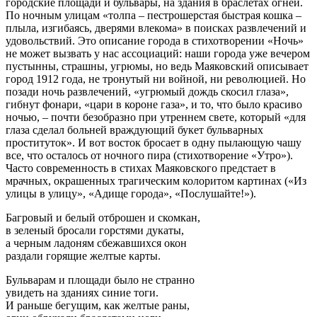
городские площади и бульвары, на здания в браслетах огней.
По ночным улицам «толпа – пестрошерстая быстрая кошка –
плыла, изгибаясь, дверями влекома» в поисках развлечений и
удовольствий. Это описание города в стихотворении «Ночь»
не может вызвать у нас ассоциаций: наши города уже вечером
пустынны, страшны, угрюмы, но ведь Маяковский описывает
город 1912 года, не тронутый ни войной, ни революцией. Но
позади ночь развлечений, «угрюмый дождь скосил глаза»,
гибнут фонари, «цари в короне газа», и то, что было красиво
ночью, – почти безобразно при утреннем свете, который «для
глаза сделал больней враждующий букет бульварных
проституток». И вот восток бросает в одну пылающую чашу
все, что осталось от ночного пира (стихотворение «Утро»).
Часто современность в стихах Маяковского предстает в
мрачных, окрашенных трагическим колоритом картинах («Из
улицы в улицу», «Адище города», «Послушайте!»).
Багровый и белый отброшен и скомкан,
в зеленый бросали горстями дукаты,
а черным ладоням сбежавшихся окон
раздали горящие желтые карты.
Бульварам и площади было не странно
увидеть на зданиях синие тоги.
И раньше бегущим, как желтые раны,