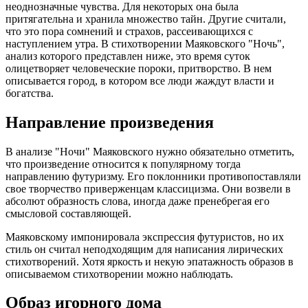
неоднозначные чувства. Для некоторых она была
притягательна и хранила множество тайн. Другие считали,
что это пора сомнений и страхов, рассеивающихся с
наступлением утра. В стихотворении Маяковского "Ночь",
анализ которого представлен ниже, это время суток
олицетворяет человеческие пороки, притворство. В нем
описывается город, в котором все люди жаждут власти и
богатства.
Направление произведения
В анализе "Ночи" Маяковского нужно обязательно отметить,
что произведение относится к популярному тогда
направлению футуризму. Его поклонники противопоставляли
свое творчество приверженцам классицизма. Они возвели в
абсолют образность слова, иногда даже пренебрегая его
смысловой составляющей.
Маяковскому импонировала экспрессия футуристов, но их
стиль он считал неподходящим для написания лирических
стихотворений. Хотя яркость и некую эпатажность образов в
описываемом стихотворении можно наблюдать.
Образ игорного дома