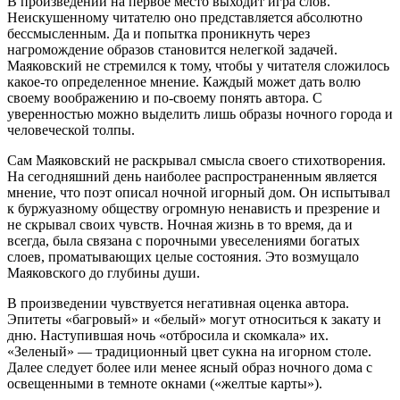
В произведении на первое место выходит игра слов.
Неискушенному читателю оно представляется абсолютно
бессмысленным. Да и попытка проникнуть через
нагромождение образов становится нелегкой задачей.
Маяковский не стремился к тому, чтобы у читателя сложилось
какое-то определенное мнение. Каждый может дать волю
своему воображению и по-своему понять автора. С
уверенностью можно выделить лишь образы ночного города и
человеческой толпы.
Сам Маяковский не раскрывал смысла своего стихотворения.
На сегодняшний день наиболее распространенным является
мнение, что поэт описал ночной игорный дом. Он испытывал
к буржуазному обществу огромную ненависть и презрение и
не скрывал своих чувств. Ночная жизнь в то время, да и
всегда, была связана с порочными увеселениями богатых
слоев, проматывающих целые состояния. Это возмущало
Маяковского до глубины души.
В произведении чувствуется негативная оценка автора.
Эпитеты «багровый» и «белый» могут относиться к закату и
дню. Наступившая ночь «отбросила и скомкала» их.
«Зеленый» — традиционный цвет сукна на игорном столе.
Далее следует более или менее ясный образ ночного дома с
освещенными в темноте окнами («желтые карты»).