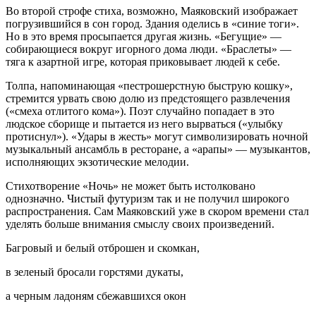
Во второй строфе стиха, возможно, Маяковский изображает
погрузившийся в сон город. Здания оделись в «синие тоги».
Но в это время просыпается другая жизнь. «Бегущие» —
собирающиеся вокруг игорного дома люди. «Браслеты» —
тяга к азартной игре, которая приковывает людей к себе.
Толпа, напоминающая «пестрошерстную быструю кошку»,
стремится урвать свою долю из предстоящего развлечения
(«смеха отлитого кома»). Поэт случайно попадает в это
людское сборище и пытается из него вырваться («улыбку
протиснул»). «Удары в жесть» могут символизировать ночной
музыкальный ансамбль в ресторане, а «арапы» — музыкантов,
исполняющих экзотические мелодии.
Стихотворение «Ночь» не может быть истолковано
однозначно. Чистый футуризм так и не получил широкого
распространения. Сам Маяковский уже в скором времени стал
уделять больше внимания смыслу своих произведений.
Багровый и белый отброшен и скомкан,
в зеленый бросали горстями дукаты,
а черным ладоням сбежавшихся окон