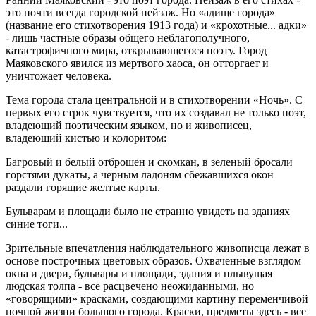
это почти всегда городской пейзаж. Но «адище города»
(название его стихотворения 1913 года) и «крохотные... адки»
- лишь частные образы общего неблагополучного,
катастрофичного мира, открывающегося поэту. Город
Маяковского явился из мертвого хаоса, он отторгает и
уничтожает человека.
Тема города стала центральной и в стихотворении «Ночь». С
первых его строк чувствуется, что их создавал не только поэт,
владеющий поэтическим языком, но и живописец,
владеющий кистью и колоритом:
Багровый и белый отброшен и скомкан, в зеленый бросали
горстями дукаты, а черным ладоням сбежавшихся окон
раздали горящие желтые карты.
Бульварам и площади было не странно увидеть на зданиях
синие тоги...
Зрительные впечатления наблюдательного живописца лежат в
основе построчных цветовых образов. Охваченные взглядом
окна и двери, бульвары и площади, здания и плывущая
людская толпа - все расцвечено неожиданными, но
«говорящими» красками, создающими картину переменчивой
ночной жизни большого города. Краски, предметы здесь - все