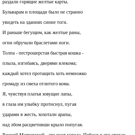
раздали горящие желтые карты.
Бульварам и площади было не странно
увидеть на зданиях синие тоги.
И раньше бегущим, как желтые раны,
огни обручали браслетами ноги.
Толпа - пестрошерстая быстрая кошка -
плыла, изгибаясь, дверями влекома;
каждый хотел протащить хоть немножко
громаду из смеха отлитого кома.
Я, чувствуя платья зовущие лапы,
в глаза им улыбку протиснул, пугая
ударами в жесть, хохотали арапы,
над лбом расцветивши крыло попугая.
Ранний Маяковский - это поэт города. Пейзаж в его стихах -