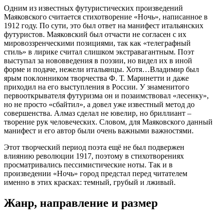
Одним из известных футуристических произведений
Маяковского считается стихотворение «Ночь», написанное в
1912 году. По сути, это был ответ на манифест итальянских
футуристов. Маяковский был отчасти не согласен с их
мировоззренческими позициями, так как «телеграфный
стиль» в лирике считал слишком экстравагантным. Поэт
выступал за нововведения в поэзии, но видел их в иной
форме и подаче, нежели итальянцы. Хотя…Владимир был
ярым поклонником творчества Ф. Т. Маринетти и даже
приходил на его выступления в России. У знаменитого
первооткрывателя футуризма он и позаимствовал «лесенку»,
но не просто «сбайтил», а довел уже известный метод до
совершенства. Алмаз сделал не ювелир, но бриллиант –
творение рук человеческих. Словом, для Маяковского данный
манифест и его автор были очень важными важностями.
Этот творческий период поэта ещё не был подвержен
влиянию революции 1917, поэтому в стихотворениях
просматривались пессимистические ноты. Так и в
произведении «Ночь» город предстал перед читателем
именно в этих красках: темный, грубый и лживый.
Жанр, направление и размер