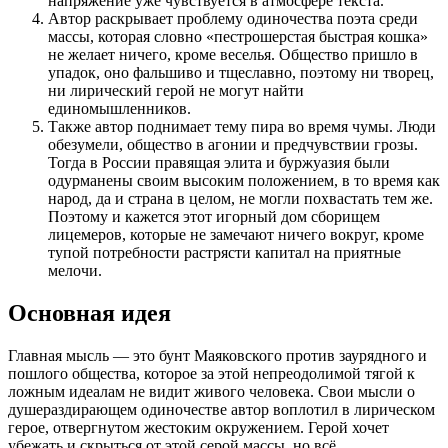
напряжение уже чувствуется в атмосфере текста.
Автор раскрывает проблему одиночества поэта среди
массы, которая словно «пестрошерстая быстрая кошка»
не желает ничего, кроме веселья. Общество пришло в
упадок, оно фальшиво и тщеславно, поэтому ни творец,
ни лирический герой не могут найти
единомышленников.
Также автор поднимает тему пира во время чумы. Люди
обезумели, общество в агонии и предчувствии грозы.
Тогда в России правящая элита и буржуазия были
одурманены своим высоким положением, в то время как
народ, да и страна в целом, не могли похвастать тем же.
Поэтому и кажется этот игорный дом сборищем
лицемеров, которые не замечают ничего вокруг, кроме
тупой потребности растрясти капитал на приятные
мелочи.
Основная идея
Главная мысль — это бунт Маяковского против заурядного и
пошлого общества, которое за этой непреодолимой тягой к
ложным идеалам не видит живого человека. Свои мысли о
душераздирающем одиночестве автор воплотил в лирическом
герое, отвергнутом жестоким окружением. Герой хочет
убежать и скрыться от этой серой массы, но всё