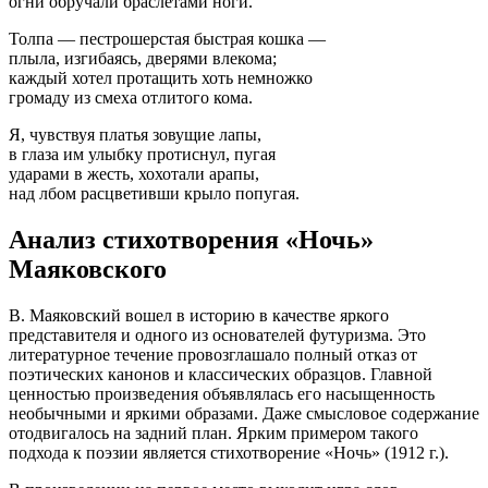
огни обручали браслетами ноги.
Толпа — пестрошерстая быстрая кошка —
плыла, изгибаясь, дверями влекома;
каждый хотел протащить хоть немножко
громаду из смеха отлитого кома.
Я, чувствуя платья зовущие лапы,
в глаза им улыбку протиснул, пугая
ударами в жесть, хохотали арапы,
над лбом расцветивши крыло попугая.
Анализ стихотворения «Ночь»
Маяковского
В. Маяковский вошел в историю в качестве яркого
представителя и одного из основателей футуризма. Это
литературное течение провозглашало полный отказ от
поэтических канонов и классических образцов. Главной
ценностью произведения объявлялась его насыщенность
необычными и яркими образами. Даже смысловое содержание
отодвигалось на задний план. Ярким примером такого
подхода к поэзии является стихотворение «Ночь» (1912 г.).