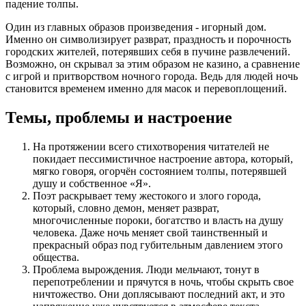
падение толпы.
Один из главных образов произведения - игорный дом.
Именно он символизирует разврат, праздность и порочность
городских жителей, потерявших себя в пучине развлечений.
Возможно, он скрывал за этим образом не казино, а сравнение
с игрой и притворством ночного города. Ведь для людей ночь
становится временем именно для масок и перевоплощений.
Темы, проблемы и настроение
На протяжении всего стихотворения читателей не
покидает пессимистичное настроение автора, который,
мягко говоря, огорчён состоянием толпы, потерявшей
душу и собственное «Я».
Поэт раскрывает тему жестокого и злого города,
который, словно демон, меняет разврат,
многочисленные пороки, богатство и власть на душу
человека. Даже ночь меняет свой таинственный и
прекрасный образ под губительным давлением этого
общества.
Проблема вырождения. Люди мельчают, тонут в
перепотреблении и прячутся в ночь, чтобы скрыть свое
ничтожество. Они доплясывают последний акт, и это