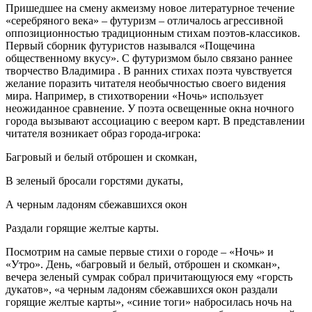
Пришедшее на смену акмеизму новое литературное течение
«серебряного века» – футуризм – отличалось агрессивной
оппозиционностью традиционным стихам поэтов-классиков.
Первый сборник футуристов назывался «Пощечина
общественному вкусу». С футуризмом было связано раннее
творчество Владимира . В ранних стихах поэта чувствуется
желание поразить читателя необычностью своего видения
мира. Например, в стихотворении «Ночь» использует
неожиданное сравнение. У поэта освещенные окна ночного
города вызывают ассоциацию с веером карт. В представлении
читателя возникает образ города-игрока:
Багровый и белый отброшен и скомкан,
В зеленый бросали горстями дукаты,
А черным ладоням сбежавшихся окон
Раздали горящие желтые карты.
Посмотрим на самые первые стихи о городе – «Ночь» и
«Утро». День, «багровый и белый, отброшен и скомкан»,
вечера зеленый сумрак собрал причитающуюся ему «горсть
дукатов», «а черным ладоням сбежавшихся окон раздали
горящие желтые карты», «синие тоги» набросилась ночь на