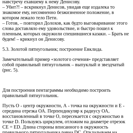
навстречу ехавшему к нему Денисову.
– Убит?! – вскрикнул Денисов, увидав еще издалека то
знакомое ему, несомненно безжизненное положение, в
котором лежало тело Пети.
– Готов, – повторил Долохов, как будто выговаривание этого
слова доставляло ему удовольствие, и быстро пошел к
пленным, которых окружили спешившиеся казаки. – Брать не
будем! – крикнул он Денисову.
5.3. Золотой пятиугольник; построение Евклида.
Замечательный пример «золотого сечения» представляет
собой правильный пятиугольник – выпуклый и звездчатый
(рис. 5).
Для построения пентаграммы необходимо построить
правильный пятиугольник.
Пусть О - центр окружности, А - точка на окружности и Е -
середина отрезка ОА. Перпендикуляр к радиусу ОА,
восстановленный в точке О, пересекается с окружностью в
точке D. Пользуясь циркулем, отложим на диаметре отрезок
CE = ED. Длина стороны вписанного в окружность
правильного пятиугольника равна DC. Откладываем на