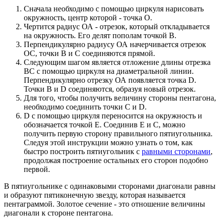
Cначала необходимо с помощью циркуля нарисовать
окружность, центр которой - точка О.
Чертится радиус ОА - отрезок, который откладывается
на окружность. Его делят пополам точкой В.
Перпендикулярно радиусу ОА начерчивается отрезок
ОС, точки В и С соединяются прямой.
Следующим шагом является отложение длины отрезка
ВС с помощью циркуля на диаметральной линии.
Перпендикулярно отрезку ОА появляется точка D.
Точки В и D соединяются, образуя новый отрезок.
Для того, чтобы получить величину стороны пентагона,
необходимо соединить точки С и D.
D с помощью циркуля переносится на окружность и
обозначается точкой Е. Соединив Е и С, можно
получить первую сторону правильного пятиугольника.
Следуя этой инструкции можно узнать о том, как
быстро построить пятиугольник с
равными сторонами
,
продолжая построение остальных его сторон подобно
первой.
В пятиугольнике с одинаковыми сторонами диагонали равны
и образуют пятиконечную звезду, которая называется
пентаграммой. Золотое сечение - это отношение величины
диагонали к стороне пентагона.