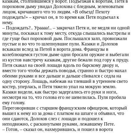
казакам, столпившимся у ворот. Подъезжая к воротам, Петя в
пороховом дыму увидал Долохова с бледным, зеленоватым
лицом, кричавшего что то людям. «В объезд! Пехоту
подождать!» – кричал он, в то время как Петя подъехал к
нему.
– Подождать?.. Ураааа!.. – закричал Петя и, не медля ни одной
минуты, поскакал к тому месту, откуда слышались выстрелы и
где гуще был пороховой дым. Послышался залп, провизжали
пустые и во что то шлепнувшие пули. Казаки и Долохов
вскакали вслед за Петей в ворота дома. Французы в
колеблющемся густом дыме одни бросали оружие и выбегали
из кустов навстречу казакам, другие бежали под гору к пруду.
Петя скакал на своей лошади вдоль по барскому двору и,
вместо того чтобы держать поводья, странно и быстро махал
обеими руками и все дальше и дальше сбивался с седла на
одну сторону. Лошадь, набежав на тлевший в утреннем свето
костер, уперлась, и Петя тяжело упал на мокрую землю.
Казаки видели, как быстро задергались его руки и ноги,
несмотря на то, что голова его не шевелилась. Пуля пробила
ему голову.
Переговоривши с старшим французским офицером, который
вышел к нему из за дома с платком на шпаге и объявил, что
они сдаются, Долохов слез с лошади и подошел к
неподвижно, с раскинутыми руками, лежавшему Пете.
– Готов, – сказал он, нахмурившись, и пошел в ворота