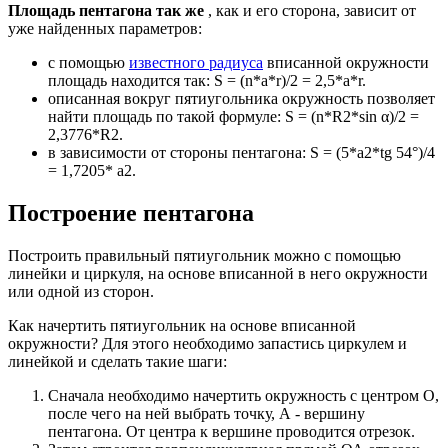
Площадь пентагона так же
, как и его сторона, зависит от
уже найденных параметров:
с помощью
известного радиуса
вписанной окружности
площадь находится так: S = (n*a*r)/2 = 2,5*a*r.
описанная вокруг пятиугольника окружность позволяет
найти площадь по такой формуле: S = (n*R2*sin α)/2 =
2,3776*R2.
в зависимости от стороны пентагона: S = (5*a2*tg 54°)/4
= 1,7205* a2.
Построение пентагона
Построить правильный пятиугольник можно с помощью
линейки и циркуля, на основе вписанной в него окружности
или одной из сторон.
Как начертить пятиугольник на основе вписанной
окружности? Для этого необходимо запастись циркулем и
линейкой и сделать такие шаги:
Сначала необходимо начертить окружность с центром О,
после чего на ней выбрать точку, А - вершину
пентагона. От центра к вершине проводится отрезок.