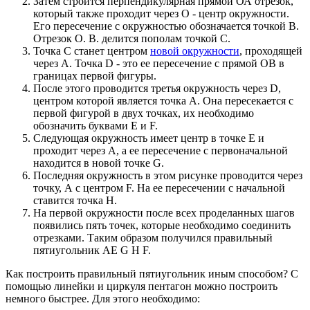
Затем строится перпендикулярная прямой ОА отрезок,
который также проходит через О - центр окружности.
Его пересечение с окружностью обозначается точкой В.
Отрезок О. В. делится пополам точкой С.
Точка С станет центром
новой окружности
, проходящей
через А. Точка D - это ее пересечение с прямой ОВ в
границах первой фигуры.
После этого проводится третья окружность через D,
центром которой является точка А. Она пересекается с
первой фигурой в двух точках, их необходимо
обозначить буквами Е и F.
Следующая окружность имеет центр в точке Е и
проходит через А, а ее пересечение с первоначальной
находится в новой точке G.
Последняя окружность в этом рисунке проводится через
точку, А с центром F. На ее пересечении с начальной
ставится точка Н.
На первой окружности после всех проделанных шагов
появились пять точек, которые необходимо соединить
отрезками. Таким образом получился правильный
пятиугольник АЕ G Н F.
Как построить правильный пятиугольник иным способом? С
помощью линейки и циркуля пентагон можно построить
немного быстрее. Для этого необходимо: