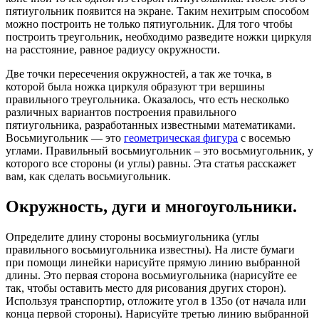
пятиугольник появится на экране. Таким нехитрым способом
можно построить не только пятиугольник. Для того чтобы
построить треугольник, необходимо разведите ножки циркуля
на расстояние, равное радиусу окружности.
Две точки пересечения окружностей, а так же точка, в
которой была ножка циркуля образуют три вершины
правильного треугольника. Оказалось, что есть несколько
различных вариантов построения правильного
пятиугольника, разработанных известными математиками.
Восьмиугольник — это
геометрическая фигура
с восемью
углами. Правильный восьмиугольник – это восьмиугольник, у
которого все стороны (и углы) равны. Эта статья расскажет
вам, как сделать восьмиугольник.
Окружность, дуги и многоугольники.
Определите длину стороны восьмиугольника (углы
правильного восьмиугольника известны). На листе бумаги
при помощи линейки нарисуйте прямую линию выбранной
длины. Это первая сторона восьмиугольника (нарисуйте ее
так, чтобы оставить место для рисования других сторон).
Используя транспортир, отложите угол в 135o (от начала или
конца первой стороны). Нарисуйте третью линию выбранной