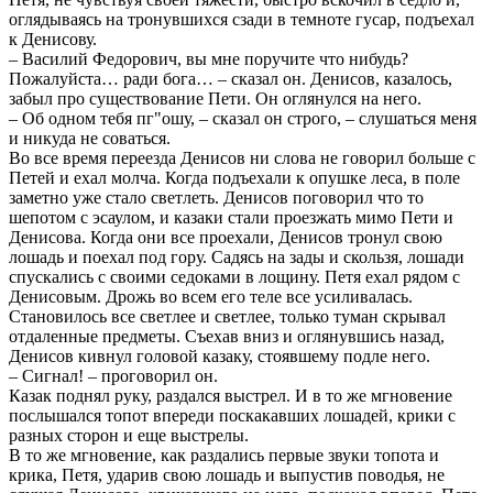
оглядываясь на тронувшихся сзади в темноте гусар, подъехал
к Денисову.
– Василий Федорович, вы мне поручите что нибудь?
Пожалуйста… ради бога… – сказал он. Денисов, казалось,
забыл про существование Пети. Он оглянулся на него.
– Об одном тебя пг"ошу, – сказал он строго, – слушаться меня
и никуда не соваться.
Во все время переезда Денисов ни слова не говорил больше с
Петей и ехал молча. Когда подъехали к опушке леса, в поле
заметно уже стало светлеть. Денисов поговорил что то
шепотом с эсаулом, и казаки стали проезжать мимо Пети и
Денисова. Когда они все проехали, Денисов тронул свою
лошадь и поехал под гору. Садясь на зады и скользя, лошади
спускались с своими седоками в лощину. Петя ехал рядом с
Денисовым. Дрожь во всем его теле все усиливалась.
Становилось все светлее и светлее, только туман скрывал
отдаленные предметы. Съехав вниз и оглянувшись назад,
Денисов кивнул головой казаку, стоявшему подле него.
– Сигнал! – проговорил он.
Казак поднял руку, раздался выстрел. И в то же мгновение
послышался топот впереди поскакавших лошадей, крики с
разных сторон и еще выстрелы.
В то же мгновение, как раздались первые звуки топота и
крика, Петя, ударив свою лошадь и выпустив поводья, не