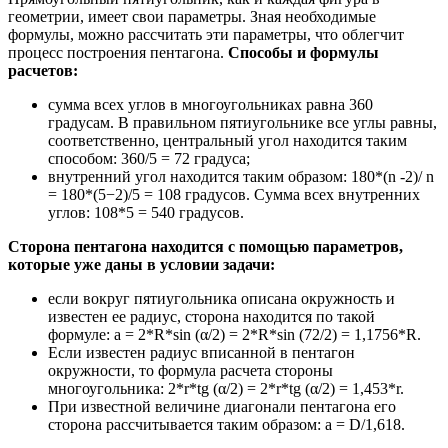
геометрии, имеет свои параметры. Зная необходимые
формулы, можно рассчитать эти параметры, что облегчит
процесс построения пентагона.
Способы и формулы
расчетов:
сумма всех углов в многоугольниках равна 360
градусам. В правильном пятиугольнике все углы равны,
соответственно, центральный угол находится таким
способом: 360/5 = 72 градуса;
внутренний угол находится таким образом: 180*(n -2)/ n
= 180*(5−2)/5 = 108 градусов. Сумма всех внутренних
углов: 108*5 = 540 градусов.
Сторона пентагона находится с помощью параметров,
которые уже даны в условии задачи:
если вокруг пятиугольника описана окружность и
известен ее радиус, сторона находится по такой
формуле: a = 2*R*sin (α/2) = 2*R*sin (72/2) = 1,1756*R.
Если известен радиус вписанной в пентагон
окружности, то формула расчета стороны
многоугольника: 2*r*tg (α/2) = 2*r*tg (α/2) = 1,453*r.
При известной величине диагонали пентагона его
сторона рассчитывается таким образом: а = D/1,618.