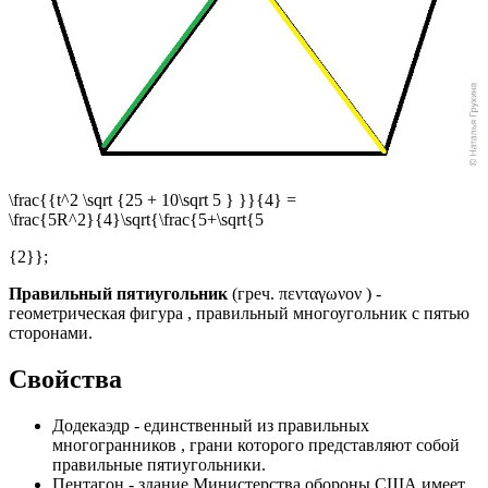
\frac{{t^2 \sqrt {25 + 10\sqrt 5 } }}{4} =
\frac{5R^2}{4}\sqrt{\frac{5+\sqrt{5
{2}};
Правильный пятиугольник
(греч.
πενταγωνον
) -
геометрическая фигура , правильный многоугольник с пятью
сторонами.
Свойства
Додекаэдр - единственный из правильных
многогранников , грани которого представляют собой
правильные пятиугольники.
Пентагон - здание Министерства обороны США имеет