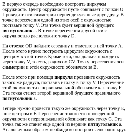
В первую очередь необходимо построить циркулем
окружность. Центр окружности пусть совпадает с точкой O.
Проведите оси симметрии перпендикулярные друг другу. В
точке пересечения одной из этих осей с окружностью
поставьте точку V. Эта точка будет вершиной будущего
пятиугольник
а. В точке пересечения другой оси с
окружностью расположите точку D.
На отрезке OD найдите середину и отметьте в ней точку А.
После этого нужно построить циркулем окружность с
центром в этой точке. Кроме того, она должна проходить
через точку V, то есть, радиусом CV. Точку пересечения оси
симметрии и этой окружности обозначьте за В.
После этого при помощи
циркуля
проведите окружность
такого же радиуса, поставив иголку в точку V. Пересечение
этой окружности с первоначальной обозначьте как точку F.
Эта точка станет второй вершиной будущего правильного
пятиугольник
а.
Теперь нужно провести такую же окружность через точку Е,
но с центром в F. Пересечение только что проведенной
окружности с первоначальной обозначьте как точку G. Эта
точка так же станет еще одной из вершин
пятиугольник
а.
Аналогичным образом необходимо построить еще один круг.