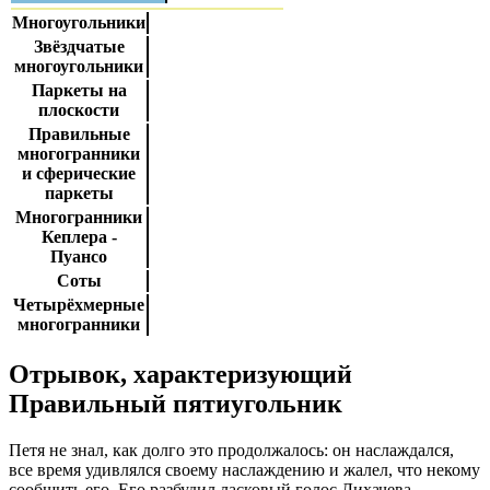
Многоугольники
Звёздчатые
многоугольники
Паркеты на
плоскости
Правильные
многогранники
и сферические
паркеты
Многогранники
Кеплера -
Пуансо
Соты
Четырёхмерные
многогранники
Отрывок, характеризующий
Правильный пятиугольник
Петя не знал, как долго это продолжалось: он наслаждался,
все время удивлялся своему наслаждению и жалел, что некому
сообщить его. Его разбудил ласковый голос Лихачева.