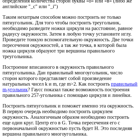
определения количества сторон буквы «о» или «в» (либо же
английские "_с" или "_i")
Таким нехитрым способом можно построить не только
пятиугольник. Для того чтобы построить треугольник,
необходимо разведите ножки циркуля на расстояние, равное
радиусу окружности. Затем в любую точку установите иглу.
Проведите тонкую вспомогательную окружность. Две точки
пересечения окружностей, а так же точка, в которой была
ножка циркуля образуют три вершины правильного
треугольника.
Построение вписанного в окружность правильного
пятиугольника. Дан правильный многоугольник, число
сторон которого представляет собой произведение
натуральных чисел k и m, где m>2. Как построить
правильный
m-угольник
? Гаусс показал также возможность построения
правильного 257-угольника с помощью циркуля и линейки.
Построить пятиугольник и поможет именно эта окружность.
В первую очередь необходимо построить циркулем
окружность. Аналогичным образом необходимо построить
еще один круг. Центр его в G. Точка пересечения его с
первоначальной окружностью пусть будет H. Это последняя
вершина правильного многоугольника.