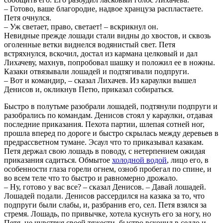
– Готово, ваше благородие, надвое хранцуза распластаете.
Петя очнулся.
– Уж светает, право, светает! – вскрикнул он.
Невидные прежде лошади стали видны до хвостов, и сквозь
оголенные ветки виднелся водянистый свет. Петя
встряхнулся, вскочил, достал из кармана целковый и дал
Лихачеву, махнув, попробовал шашку и положил ее в ножны.
Казаки отвязывали лошадей и подтягивали подпруги.
– Вот и командир, – сказал Лихачев. Из караулки вышел
Денисов и, окликнув Петю, приказал собираться.
Быстро в полутьме разобрали лошадей, подтянули подпруги и
разобрались по командам. Денисов стоял у караулки, отдавая
последние приказания. Пехота партии, шлепая сотней ног,
прошла вперед по дороге и быстро скрылась между деревьев в
предрассветном тумане. Эсаул что то приказывал казакам.
Петя держал свою лошадь в поводу, с нетерпением ожидая
приказания садиться. Обмытое
холодной водой
, лицо его, в
особенности глаза горели огнем, озноб пробегал по спине, и
во всем теле что то быстро и равномерно дрожало.
– Ну, готово у вас все? – сказал Денисов. – Давай лошадей.
Лошадей подали. Денисов рассердился на казака за то, что
подпруги были слабы, и, разбранив его, сел. Петя взялся за
стремя. Лошадь, по привычке, хотела куснуть его за ногу, но
Петя, не чувствуя своей тяжести, быстро вскочил в седло и,