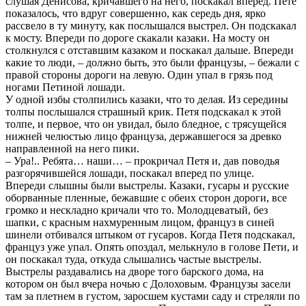
слушая Денисова, кричавшего на него, поскакал вперед. Пете
показалось, что вдруг совершенно, как середь дня, ярко
рассвело в ту минуту, как послышался выстрел. Он подскакал
к мосту. Впереди по дороге скакали казаки. На мосту он
столкнулся с отставшим казаком и поскакал дальше. Впереди
какие то люди, – должно быть, это были французы, – бежали с
правой стороны дороги на левую. Один упал в грязь под
ногами Петиной лошади.
У одной избы столпились казаки, что то делая. Из середины
толпы послышался страшный крик. Петя подскакал к этой
толпе, и первое, что он увидал, было бледное, с трясущейся
нижней челюстью лицо француза, державшегося за древко
направленной на него пики.
– Ура!.. Ребята… наши… – прокричал Петя и, дав поводья
разгорячившейся лошади, поскакал вперед по улице.
Впереди слышны были выстрелы. Казаки, гусары и русские
оборванные пленные, бежавшие с обеих сторон дороги, все
громко и нескладно кричали что то. Молодцеватый, без
шапки, с красным нахмуренным лицом, француз в синей
шинели отбивался штыком от гусаров. Когда Петя подскакал,
француз уже упал. Опять опоздал, мелькнуло в голове Пети, и
он поскакал туда, откуда слышались частые выстрелы.
Выстрелы раздавались на дворе того барского дома, на
котором он был вчера ночью с Долоховым. Французы засели
там за плетнем в густом, заросшем кустами саду и стреляли по