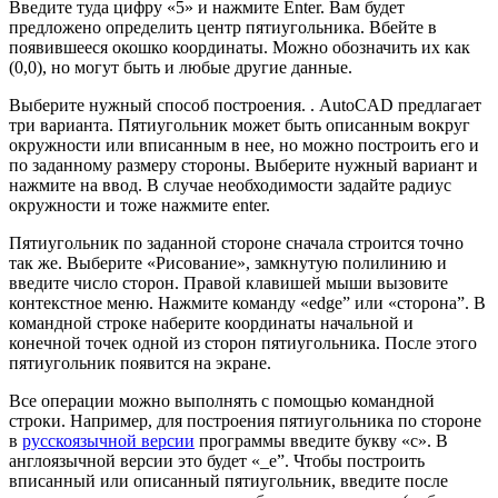
Введите туда цифру «5» и нажмите Enter. Вам будет
предложено определить центр пятиугольника. Вбейте в
появившееся окошко координаты. Можно обозначить их как
(0,0), но могут быть и любые другие данные.
Выберите нужный способ построения. . AutoCAD предлагает
три варианта. Пятиугольник может быть описанным вокруг
окружности или вписанным в нее, но можно построить его и
по заданному размеру стороны. Выберите нужный вариант и
нажмите на ввод. В случае необходимости задайте радиус
окружности и тоже нажмите enter.
Пятиугольник по заданной стороне сначала строится точно
так же. Выберите «Рисование», замкнутую полилинию и
введите число сторон. Правой клавишей мыши вызовите
контекстное меню. Нажмите команду «edge” или «сторона”. В
командной строке наберите координаты начальной и
конечной точек одной из сторон пятиугольника. После этого
пятиугольник появится на экране.
Все операции можно выполнять с помощью командной
строки. Например, для построения пятиугольника по стороне
в
русскоязычной версии
программы введите букву «с». В
англоязычной версии это будет «_e”. Чтобы построить
вписанный или описанный пятиугольник, введите после