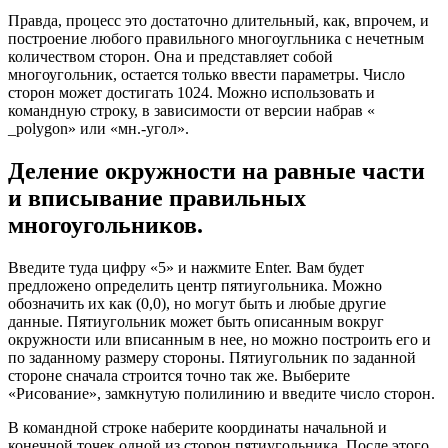
Правда, процесс это достаточно длительный, как, впрочем, и
построение любого правильного многоугльника с нечетным
количеством сторон. Она и представляет собой
многоугольник, остается только ввести параметры. Число
сторон может достигать 1024. Можно использовать и
командную строку, в зависимости от версии набрав «
_polygon» или «мн.-угол».
Деление окружности на равные части
и вписывание правильных
многоугольников.
Введите туда цифру «5» и нажмите Enter. Вам будет
предложено определить центр пятиугольника. Можно
обозначить их как (0,0), но могут быть и любые другие
данные. Пятиугольник может быть описанным вокруг
окружности или вписанным в нее, но можно построить его и
по заданному размеру стороны. Пятиугольник по заданной
стороне сначала строится точно так же. Выберите
«Рисование», замкнутую полилинию и введите число сторон.
В командной строке наберите координаты начальной и
конечной точек одной из сторон пятиугольника. После этого