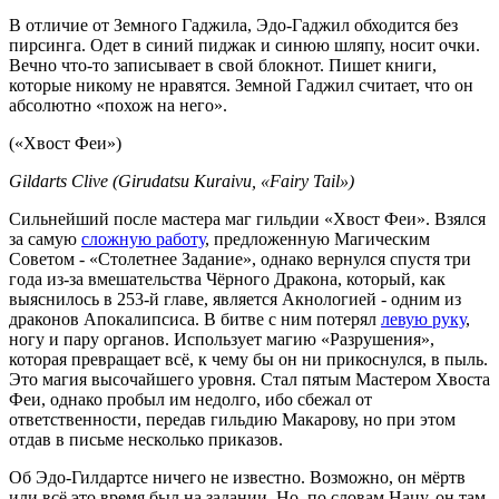
В отличие от Земного Гаджила, Эдо-Гаджил обходится без
пирсинга. Одет в синий пиджак и синюю шляпу, носит очки.
Вечно что-то записывает в свой блокнот. Пишет книги,
которые никому не нравятся. Земной Гаджил считает, что он
абсолютно «похож на него».
(«Хвост Феи»)
Gildarts Clive (Girudatsu Kuraivu, «Fairy Tail»)
Сильнейший после мастера маг гильдии «Хвост Феи». Взялся
за самую
сложную работу
, предложенную Магическим
Советом - «Столетнее Задание», однако вернулся спустя три
года из-за вмешательства Чёрного Дракона, который, как
выяснилось в 253-й главе, является Акнологией - одним из
драконов Апокалипсиса. В битве с ним потерял
левую руку
,
ногу и пару органов. Использует магию «Разрушения»,
которая превращает всё, к чему бы он ни прикоснулся, в пыль.
Это магия высочайшего уровня. Стал пятым Мастером Хвоста
Феи, однако пробыл им недолго, ибо сбежал от
ответственности, передав гильдию Макарову, но при этом
отдав в письме несколько приказов.
Об Эдо-Гилдартсе ничего не известно. Возможно, он мёртв
или всё это время был на задании. Но, по словам Нацу, он там