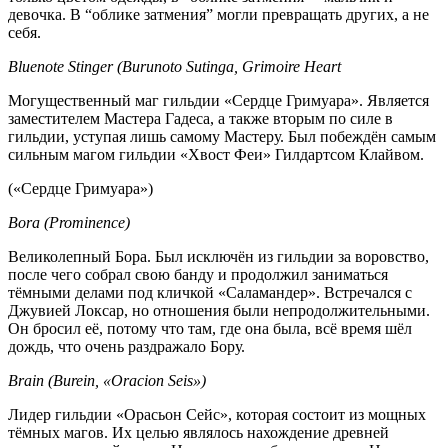
девочка. В “облике затмения” могли превращать других, а не
себя.
Bluenote Stinger (Burunoto Sutinga, Grimoire Heart
Могущественный маг гильдии «Сердце Гримуара». Является
заместителем Мастера Гадеса, а также вторым по силе в
гильдии, уступая лишь самому Мастеру. Был побеждён самым
сильным магом гильдии «Хвост Феи» Гилдартсом Клайвом.
(«Сердце Гримуара»)
Bora (Prominence)
Великолепный Бора. Был исключён из гильдии за воровство,
после чего собрал свою банду и продолжил заниматься
тёмными делами под кличкой «Саламандер». Встречался с
Джувией Локсар, но отношения были непродолжительными.
Он бросил её, потому что там, где она была, всё время шёл
дождь, что очень раздражало Бору.
Brain (Burein, «Oracion Seis»)
Лидер гильдии «Орасьон Сейс», которая состоит из мощных
тёмных магов. Их целью являлось нахождение древней