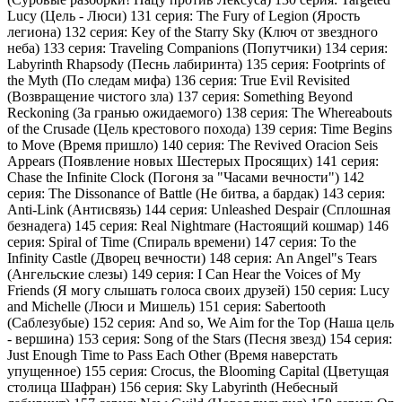
Lucy (Цель - Люси) 131 серия: The Fury of Legion (Ярость
легиона) 132 серия: Key of the Starry Sky (Ключ от звездного
неба) 133 серия: Traveling Companions (Попутчики) 134 серия:
Labyrinth Rhapsody (Песнь лабиринта) 135 серия: Footprints of
the Myth (По следам мифа) 136 серия: True Evil Revisited
(Возвращение чистого зла) 137 серия: Something Beyond
Reckoning (За гранью ожидаемого) 138 серия: The Whereabouts
of the Crusade (Цель крестового похода) 139 серия: Time Begins
to Move (Время пришло) 140 серия: The Revived Oracion Seis
Appears (Появление новых Шестерых Просящих) 141 серия:
Chase the Infinite Clock (Погоня за "Часами вечности") 142
серия: The Dissonance of Battle (Не битва, а бардак) 143 серия:
Anti-Link (Антисвязь) 144 серия: Unleashed Despair (Сплошная
безнадега) 145 серия: Real Nightmare (Настоящий кошмар) 146
серия: Spiral of Time (Спираль времени) 147 серия: To the
Infinity Castle (Дворец вечности) 148 серия: An Angel"s Tears
(Ангельские слезы) 149 серия: I Can Hear the Voices of My
Friends (Я могу слышать голоса своих друзей) 150 серия: Lucy
and Michelle (Люси и Мишель) 151 серия: Sabertooth
(Саблезубые) 152 серия: And so, We Aim for the Top (Наша цель
- вершина) 153 серия: Song of the Stars (Песня звезд) 154 серия:
Just Enough Time to Pass Each Other (Время наверстать
упущенное) 155 серия: Crocus, the Blooming Capital (Цветущая
столица Шафран) 156 серия: Sky Labyrinth (Небесный