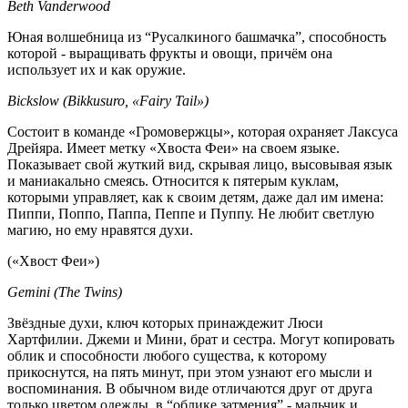
Beth Vanderwood
Юная волшебница из “Русалкиного башмачка”, способность
которой - выращивать фрукты и овощи, причём она
использует их и как оружие.
Bickslow (Bikkusuro, «Fairy Tail»)
Состоит в команде «Громовержцы», которая охраняет Лаксуса
Дрейяра. Имеет метку «Хвоста Феи» на своем языке.
Показывает свой жуткий вид, скрывая лицо, высовывая язык
и маниакально смеясь. Относится к пятерым куклам,
которыми управляет, как к своим детям, даже дал им имена:
Пиппи, Поппо, Паппа, Пеппе и Пуппу. Не любит светлую
магию, но ему нравятся духи.
(«Хвост Феи»)
Gemini (The Twins)
Звёздные духи, ключ которых принаждежит Люси
Хартфилии. Джеми и Мини, брат и сестра. Могут копировать
облик и способности любого существа, к которому
прикоснутся, на пять минут, при этом узнают его мысли и
воспоминания. В обычном виде отличаются друг от друга
только цветом одежды, в “облике затмения” - мальчик и