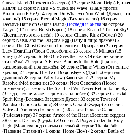
Cursed Island (Проклятый остров) 12 серия: Moon Drip (Лунная
Капля) 13 серия: Natsu VS Yuuka the Wave! (Нацу против
Волнового Юки!) 14 серия: Do Whatever You Want! (Делай, что
хочешь!) 15 серия: Eternal Magic (Вечная магия) 16 серия:
Decisive Battle on Galuna Island (
Последняя битва
на острове
Галуна) 17 серия: Burst (Взрыв) 18 серия: Reach it! To that Sky!
(Достигнуть этого неба!) 19 серия: Change Ring (Обмен) 20
серия: Natsu, and the Dragons Egg (Нацу и яйцо дракона) 21
серия: The Ghost Govenor (Повелитель Призраков) 22 серия:
Lucy Heartfilia (Люси Сердоболия) 23 серия: 15 Minutes (15
минут) 24 серия: So No One Sees the Tears (Чтобы не видеть
эти слёзы) 25 серия: A Flower Blooms in the Rain (Цветок,
расцветающий под дождём) 26 серия: Flame Wings (Огненные
крылья) 27 серия: The Two Dragonslayers (Два Победителя
драконов) 28 серия: Fairy Law (Закон Феи) 29 серия: My
Resolve (Моё решение) 30 серия: Next Generation (Новое
поколение) 31 серия: The Star That Will Never Return to the Sky
(Звезда, что не может вернуться на небеса) 32 серия: Celestial
Spirit King (Владыка Звёздных Духов) 33 серия: Tower of
Paradise (Райская башня) 34 серия: Gerard (Жерар) 35 серия:
Voice of Darkness (Голос тьмы) 36 серия: Paradise Game
(Райская игра) 37 серия: Armor of the Heart (Доспехи сердца)
38 серия: Destiny (Судьба) 39 серия: A Prayer Under the Holy
Light (Молитва под святым светом) 40 серия: Titania Falls
(Падение Титании) 41 серия: Home (Дом) 42 серия: Battle of