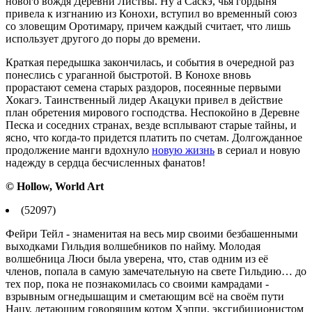
нового вождя Деревни Листвы. Ну а Саскэ, чья гордыня
привела к изгнанию из Конохи, вступил во временный союз
со зловещим Оротимару, причем каждый считает, что лишь
использует другого до поры до времени.
Краткая передышка закончилась, и события в очередной раз
понеслись с ураганной быстротой. В Конохе вновь
прорастают семена старых раздоров, посеянные первыми
Хокагэ. Таинственный лидер Акацуки привел в действие
план обретения мирового господства. Неспокойно в Деревне
Песка и соседних странах, везде всплывают старые тайны, и
ясно, что когда-то придется платить по счетам. Долгожданное
продолжение манги вдохнуло
новую жизнь
в сериал и новую
надежду в сердца бесчисленных фанатов!
© Hollow, World Art
(52097)
Фейри Тейл - знаменитая на весь мир своими безбашенными
выходками Гильдия волшебников по найму. Молодая
волшебница Люси была уверена, что, став одним из её
членов, попала в самую замечательную на свете Гильдию… до
тех пор, пока не познакомилась со своими камрадами -
взрывным огнедышащим и сметающим всё на своём пути
Нацу, летающим говорящим котом Хэппи, эксгибиционистом