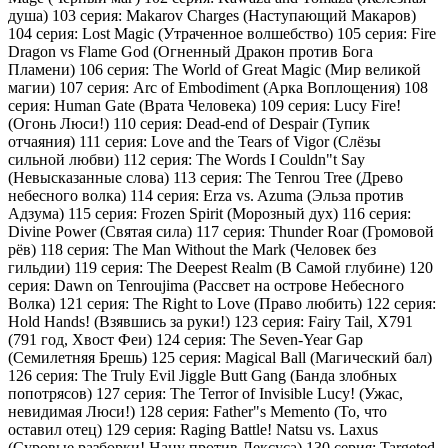
душа) 103 серия: Makarov Charges (Наступающий Макаров)
104 серия: Lost Magic (Утраченное волшебство) 105 серия: Fire
Dragon vs Flame God (Огненный Дракон против Бога
Пламени) 106 серия: The World of Great Magic (Мир великой
магии) 107 серия: Arc of Embodiment (Арка Воплощения) 108
серия: Human Gate (Врата Человека) 109 серия: Lucy Fire!
(Огонь Люси!) 110 серия: Dead-end of Despair (Тупик
отчаяния) 111 серия: Love and the Tears of Vigor (Слёзы
сильной любви) 112 серия: The Words I Couldn"t Say
(Невысказанные слова) 113 серия: The Tenrou Tree (Древо
небесного волка) 114 серия: Erza vs. Azuma (Эльза против
Адзума) 115 серия: Frozen Spirit (Морозный дух) 116 серия:
Divine Power (Святая сила) 117 серия: Thunder Roar (Громовой
рёв) 118 серия: The Man Without the Mark (Человек без
гильдии) 119 серия: The Deepest Realm (В Самой глубине) 120
серия: Dawn on Tenroujima (Рассвет на острове Небесного
Волка) 121 серия: The Right to Love (Право любить) 122 серия:
Hold Hands! (Взявшись за руки!) 123 серия: Fairy Tail, X791
(791 год, Хвост Феи) 124 серия: The Seven-Year Gap
(Семилетняя Брешь) 125 серия: Magical Ball (Магический бал)
126 серия: The Truly Evil Jiggle Butt Gang (Банда злобных
попотрясов) 127 серия: The Terror of Invisible Lucy! (Ужас,
невидимая Люси!) 128 серия: Father"s Memento (То, что
оставил отец) 129 серия: Raging Battle! Natsu vs. Laxus
(Суровые разборки! Нацу против Лексуса) 130 серия: Targeted