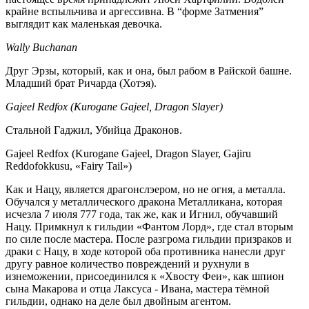
крайне вспыльчива и аргессивна. В “форме Затмения”
выглядит как маленькая девочка.
Wally Buchanan
Друг Эрзы, который, как и она, был рабом в Райской башне.
Младший брат Ричарда (Хотэя).
Gajeel Redfox (Kurogane Gajeel, Dragon Slayer)
Стальной Гаджил, Убийца Драконов.
Gajeel Redfox (Kurogane Gajeel, Dragon Slayer, Gajiru
Reddofokkusu, «Fairy Tail»)
Как и Нацу, является драгонслэером, но не огня, а металла.
Обучался у металлического дракона Металликана, которая
исчезла 7 июля 777 года, так же, как и Игнил, обучавший
Нацу. Примкнул к гильдии «Фантом Лорд», где стал вторым
по силе после мастера. После разгрома гильдии призраков и
драки с Нацу, в ходе которой оба противника нанесли друг
другу равное количество повреждений и рухнули в
изнеможении, присоединился к «Хвосту Феи», как шпион
сына Макарова и отца Лаксуса - Ивана, мастера тёмной
гильдии, однако на деле был двойным агентом.