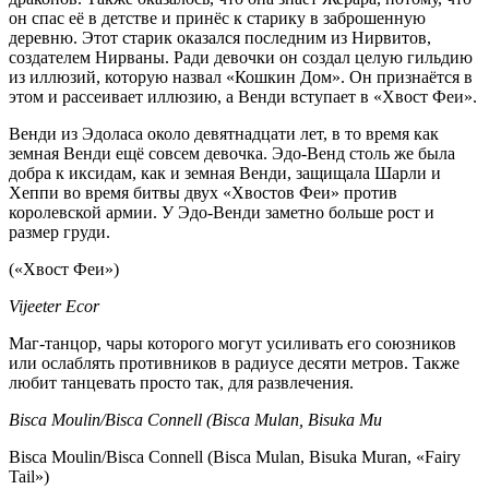
он спас её в детстве и принёс к старику в заброшенную
деревню. Этот старик оказался последним из Нирвитов,
создателем Нирваны. Ради девочки он создал целую гильдию
из иллюзий, которую назвал «Кошкин Дом». Он признаётся в
этом и рассеивает иллюзию, а Венди вступает в «Хвост Феи».
Венди из Эдоласа около девятнадцати лет, в то время как
земная Венди ещё совсем девочка. Эдо-Венд столь же была
добра к иксидам, как и земная Венди, защищала Шарли и
Хеппи во время битвы двух «Хвостов Феи» против
королевской армии. У Эдо-Венди заметно больше рост и
размер груди.
(«Хвост Феи»)
Vijeeter Ecor
Маг-танцор, чары которого могут усиливать его союзников
или ослаблять противников в радиусе десяти метров. Также
любит танцевать просто так, для развлечения.
Bisca Moulin/Bisca Connell (Bisca Mulan, Bisuka Mu
Bisca Moulin/Bisca Connell (Bisca Mulan, Bisuka Muran, «Fairy
Tail»)