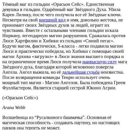
Тёмный маг из гильдии «Орасьон Сейс». Единственная
девушка в гильдии. Одарённый маг Звёздного Духа. Убила
Карен Лилику, после чего получила все её Звёздные ключи.
Несмотря на свой
внешний вид
и имя, довольно жестока, не
принимает своих Звёздных духов за людей, играет их
чувствами. Вместе с остальными членами гильдии искала
Нирвану, легендарную магию разрушения. Сражалась против
Люси Хартфилии и Хибики из гильдии «Синий пегас».
Будучи магом, фактически, S-класса - легко подавила магию
Люси и практически победила, но Хибики с помощью своей
магии Архива «загрузил» в Люси знания высшего порядка и
на ограниченное время Люси получила
наивысшую силу
мага
Звёздного духа, благодаря которой мгновенно повергла
Ангела. Ангел выжила, но её
дальнейшая судьба
неизвестна.
После возвращения команды Тенрю использует очень
мощный тип магии - Магию Ангелов. Была побеждена Греем
Фуллбастером. Является старшей сестрой Юкино Агрии.
(«Орасьон Сейс»)
Arana Webb
Волшебница из “Русалкиного башмачка”. Основная её
магическая способность - создавать паутину, но настоящих
пауков она терпеть не может.