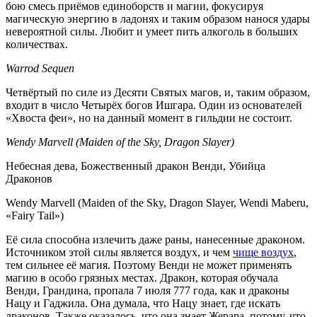
бою смесь приёмов единоборств и магии, фокусируя
магическую энергию в ладонях и таким образом нанося удары
невероятной силы. Любит и умеет пить алкоголь в больших
количествах.
Warrod Sequen
Четвёртый по силе из Десяти Святых магов, и, таким образом,
входит в число Четырёх богов Ишгара. Один из основателей
«Хвоста феи», но на данный момент в гильдии не состоит.
Wendy Marvell (Maiden of the Sky, Dragon Slayer)
Небесная дева, Божественный дракон Венди, Убийца
Драконов
Wendy Marvell (Maiden of the Sky, Dragon Slayer, Wendi Maberu,
«Fairy Tail»)
Её сила способна излечить даже раны, нанесенные драконом.
Источником этой силы является воздух, и чем
чище воздух
,
тем сильнее её магия. Поэтому Венди не может применять
магию в особо грязных местах. Дракон, которая обучала
Венди, Грандина, пропала 7 июля 777 года, как и драконы
Нацу и Гаджила. Она думала, что Нацу знает, где искать
драконов. Также оказалось, что она знает Жерара, потому, что