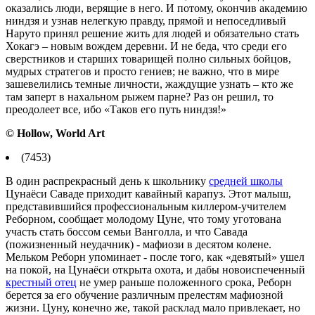
оказались люди, верящие в него. И потому, окончив академию
ниндзя и узнав нелегкую правду, прямой и непоседливый
Наруто принял решение жить для людей и обязательно стать
Хокагэ – новым вождем деревни. И не беда, что среди его
сверстников и старших товарищей полно сильных бойцов,
мудрых стратегов и просто гениев; не важно, что в мире
зашевелились темные личности, жаждущие узнать – кто же
там заперт в нахальном рыжем парне? Раз он решил, то
преодолеет все, ибо «Таков его путь ниндзя!»
© Hollow, World Art
(7453)
В один распрекрасный день к школьнику
средней школы
Цунаёси Саваде приходит кавайный карапуз. Этот малыш,
представившийся профессиональным киллером-учителем
Реборном, сообщает молодому Цуне, что тому уготована
участь стать боссом семьи Ванголла, и что Савада
(пожизненный неудачник) - мафиози в десятом колене.
Мельком Реборн упоминает - после того, как «девятый» ушел
на покой, на Цунаёси открыта охота, и дабы новоиспеченный
крестный отец
не умер раньше положенного срока, Реборн
берется за его обучение различным прелестям мафиозной
жизни. Цуну, конечно же, такой расклад мало привлекает, но