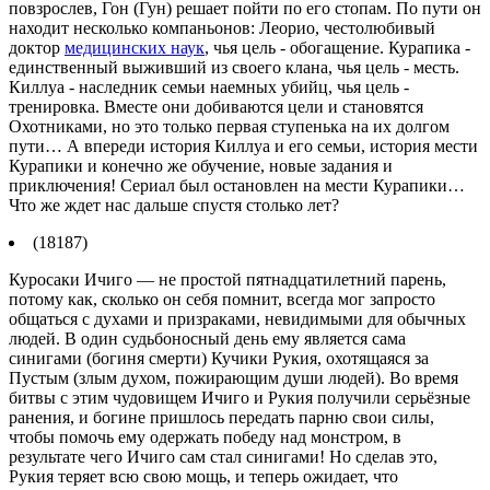
повзрослев, Гон (Гун) решает пойти по его стопам. По пути он
находит несколько компаньонов: Леорио, честолюбивый
доктор
медицинских наук
, чья цель - обогащение. Курапика -
единственный выживший из своего клана, чья цель - месть.
Киллуа - наследник семьи наемных убийц, чья цель -
тренировка. Вместе они добиваются цели и становятся
Охотниками, но это только первая ступенька на их долгом
пути… А впереди история Киллуа и его семьи, история мести
Курапики и конечно же обучение, новые задания и
приключения! Сериал был остановлен на мести Курапики…
Что же ждет нас дальше спустя столько лет?
(18187)
Куросаки Ичиго — не простой пятнадцатилетний парень,
потому как, сколько он себя помнит, всегда мог запросто
общаться с духами и призраками, невидимыми для обычных
людей. В один судьбоносный день ему является сама
синигами (богиня смерти) Кучики Рукия, охотящаяся за
Пустым (злым духом, пожирающим души людей). Во время
битвы с этим чудовищем Ичиго и Рукия получили серьёзные
ранения, и богине пришлось передать парню свои силы,
чтобы помочь ему одержать победу над монстром, в
результате чего Ичиго сам стал синигами! Но сделав это,
Рукия теряет всю свою мощь, и теперь ожидает, что