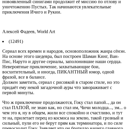
новоявленный синигами продолжит её миссию по отлову и
уничтожению Пустых. Так начинаются увлекательные
приключения Ичиго и Рукии.
Алексей Фадеев, World Art
(12491)
Сериал всех времен и народов, основоположник жанра сёнэн.
На основе этого шедевра, был построен Шаман Кинг, Ван-
Пис, Наруто и другие сериалы, заполонившие наши сердца.
Невероятные приключение, захватывающие бои,
восхитительный, и иногда, ПИКАНТНЫЙ юмор, одной
фразой, все в балансе.
Должен заметить, сериал с рисовкой в старом стиле, но это
придаёт ему некой загадочной ауры что завораживает с
первой минуты.
Что ж приключение продолжаются, Гоку стал папой.., да он
стал ПАПОЙ, не знаю как, но стал им, Чичи молодца..., эм... о
чем это я, ну в общем, жили все спокойно и счастливо, и тут
те на, прилетает перец из космоса на землю, такой грозный и
сильный, пули его не берут прям как терминатора, и по силе
превосходит Гоку. Заявляет что он брателло нашего главного