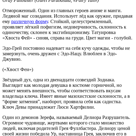
Gray Fullbuster (Gurei Furubasuta, «Fairy Tail»)
Отмороженный. Один из главных героев аниме и манги.
Ледяной маг созидания. Использует лёд как оружие, придавая
ему
различную форму
. Стойкий, целеустремленный,
проявляет лёгкий пофигизм, недоверчивость, склонность к
одиночеству, склонен к эксгибиционизму. Татуировка
«Хвоста Фей» - синяя, справа на груди. Цвет магии - голубой.
Эдо-Грей постоянно надевает на себя кучу одежды, чтобы не
замерзнуть, очень дружен с Эдо-Нацу. Влюблен в Эдо-
Джувию.
(«Хвост Феи»)
Звёздный дух, одна из двенадцати созвездий Зодиака.
Выглядит как молодая девушка в костюме горничной, но
может менять внешность, чтобы соответствовать вкусам
владельца ключа. Имеет явные мазохистские склонности, а в
“форме затмения”, наоборот, проявила себя как садистка.
Ключ Девы принадлежит Люси Хартфилии.
Один из демонов Зерефа, называемый Делиора Разрушитель.
Огромное чудовище, жертвами которого стало множество
людей, включая родителей Грея Фуллбастера. Делиору ценой
своей жизни победила Ур, наставница Грея, заключив его в