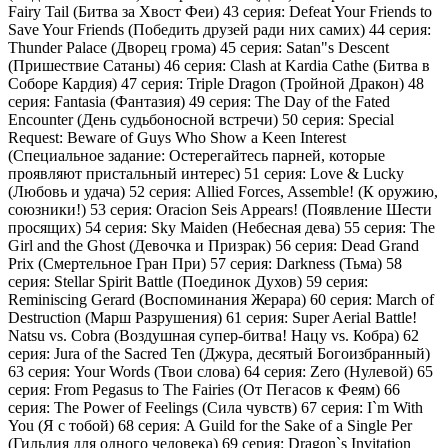
Fairy Tail (Битва за Хвост Феи) 43 серия: Defeat Your Friends to
Save Your Friends (Победить друзей ради них самих) 44 серия:
Thunder Palace (Дворец грома) 45 серия: Satan"s Descent
(Пришествие Сатаны) 46 серия: Clash at Kardia Cathe (Битва в
Соборе Кардия) 47 серия: Triple Dragon (Тройной Дракон) 48
серия: Fantasia (Фантазия) 49 серия: The Day of the Fated
Encounter (День судьбоносной встречи) 50 серия: Special
Request: Beware of Guys Who Show a Keen Interest
(Специальное задание: Остерегайтесь парней, которые
проявляют пристальный интерес) 51 серия: Love & Lucky
(Любовь и удача) 52 серия: Allied Forces, Assemble! (К оружию,
союзники!) 53 серия: Oracion Seis Appears! (Появление Шести
просящих) 54 серия: Sky Maiden (Небесная дева) 55 серия: The
Girl and the Ghost (Девочка и Призрак) 56 серия: Dead Grand
Prix (Смертельное Гран При) 57 серия: Darkness (Тьма) 58
серия: Stellar Spirit Battle (Поединок Духов) 59 серия:
Reminiscing Gerard (Воспоминания Жерара) 60 серия: March of
Destruction (Марш Разрушения) 61 серия: Super Aerial Battle!
Natsu vs. Cobra (Воздушная супер-битва! Нацу vs. Кобра) 62
серия: Jura of the Sacred Ten (Джура, десятый Богоизбранный)
63 серия: Your Words (Твои слова) 64 серия: Zero (Нулевой) 65
серия: From Pegasus to The Fairies (От Пегасов к Феям) 66
серия: The Power of Feelings (Сила чувств) 67 серия: I`m With
You (Я с тобой) 68 серия: A Guild for the Sake of a Single Per
(Гильдия для одного человека) 69 серия: Dragon`s Invitation