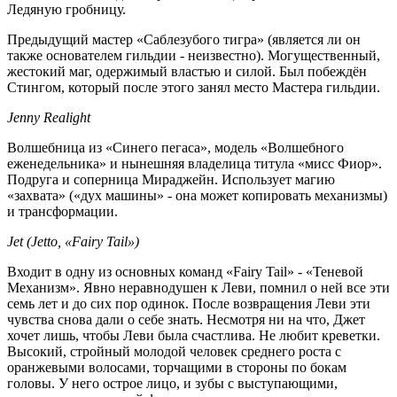
Ледяную гробницу.
Предыдущий мастер «Саблезубого тигра» (является ли он
также основателем гильдии - неизвестно). Могущественный,
жестокий маг, одержимый властью и силой. Был побеждён
Стингом, который после этого занял место Мастера гильдии.
Jenny Realight
Волшебница из «Синего пегаса», модель «Волшебного
еженедельника» и нынешняя владелица титула «мисс Фиор».
Подруга и соперница Мираджейн. Использует магию
«захвата» («дух машины» - она может копировать механизмы)
и трансформации.
Jet (Jetto, «Fairy Tail»)
Входит в одну из основных команд «Fairy Tail» - «Теневой
Механизм». Явно неравнодушен к Леви, помнил о ней все эти
семь лет и до сих пор одинок. После возвращения Леви эти
чувства снова дали о себе знать. Несмотря ни на что, Джет
хочет лишь, чтобы Леви была счастлива. Не любит креветки.
Высокий, стройный молодой человек среднего роста с
оранжевыми волосами, торчащими в стороны по бокам
головы. У него острое лицо, и зубы с выступающими,