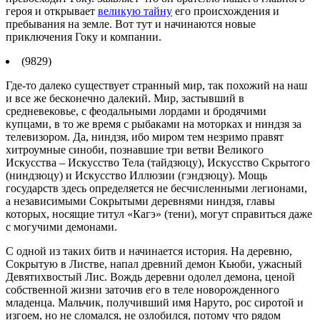
героя и открывает
великую тайну
его происхождения и
пребывания на земле. Вот тут и начинаются новые
приключения Гоку и компании.
(9829)
Где-то далеко существует странный мир, так похожий на наш
и все же бесконечно далекий. Мир, застывший в
средневековье, с феодальными лордами и бродячими
купцами, в то же время с рыбаками на моторках и ниндзя за
телевизором. Да, ниндзя, ибо миром тем незримо правят
хитроумные синоби, познавшие три ветви Великого
Искусства – Искусство Тела (тайдзюцу), Искусство Скрытого
(ниндзюцу) и Искусство Иллюзии (гэндзюцу). Мощь
государств здесь определяется не бесчисленными легионами,
а независимыми Сокрытыми деревнями ниндзя, главы
которых, носящие титул «Кагэ» (тени), могут справиться даже
с могучими демонами.
С одной из таких битв и начинается история. На деревню,
Сокрытую в Листве, напал древний демон Кьюби, ужасный
Девятихвостый Лис. Вождь деревни одолел демона, ценой
собственной жизни заточив его в теле новорожденного
младенца. Мальчик, получивший имя Наруто, рос сиротой и
изгоем, но не сломался, не озлобился, потому что рядом