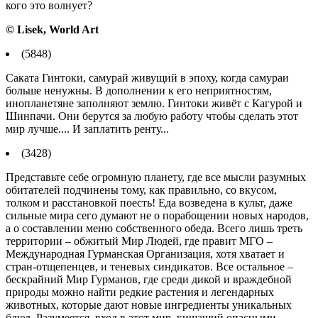
кого это волнует?
© Lisek, World Art
(5848)
Саката Гинтоки, самурай живущий в эпоху, когда самураи
больше ненужны. В дополнении к его неприятностям,
инопланетяне заполняют землю. Гинтоки живёт с Кагурой и
Шинпачи. Они берутся за любую работу чтобы сделать этот
мир лучше.... И заплатить ренту...
(3428)
Представьте себе огромную планету, где все мысли разумных
обитателей подчинены тому, как правильно, со вкусом,
толком и расстановкой поесть! Еда возведена в культ, даже
сильные мира сего думают не о порабощении новых народов,
а о составлении меню собственного обеда. Всего лишь треть
территории – обжитый Мир Людей, где правит МГО –
Международная Гурманская Организация, хотя хватает и
стран-отщепенцев, и теневых синдикатов. Все остальное –
бескрайний Мир Гурманов, где среди дикой и враждебной
природы можно найти редкие растения и легендарных
животных, которые дают новые ингредиенты уникальных
блюд. Разумеется, вход в этот мир, кишащий опасными