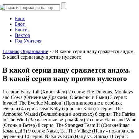
Блог
Блог
Блоги
Вектор
Год Учителя
Главная
Образование
›
›
В какой серии нацу сражается аидом.
В какой серии нацу против нулевого
В какой серии нацу сражается аидом.
В какой серии нацу против нулевого
1 серия: Fairy Tail (Хвост Феи) 2 серия: Fire Dragons, Monkeys
and Cows (Огненные Драконы, Обезьяны и Быки) 3 серия:
Invade! The Everlue Mansion! (Проникновение в особняк
Эверли) 4 серия: Dear Kaby (Дорогой Каби) 5 серия: The
Armoured Wizard (Волшебница в доспехах) 6 серия: The Fairies
in The Wind (Захваченные ветром Феи) 7 серия: Flame and Wind
(Огонь и Ветер) 8 серия: The Strongest Team!!! (Сильнейшая
Команда!!!) 9 серия: Natsu, Eat The Village (Нацу - пожиратель
деревень) 10 серия: Natsu vs Erza (Нацу vs. Эльза) 11 серия: