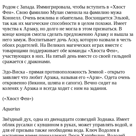
Родом с Запада. Иммигрировала, чтобы вступить в «Хвост
Феи». Свою фамилию Мулан сменила на фамилию мужа
Коннелл. Очень вежлива и обаятельна. Восхищается Эльзой,
так как их магические способности в целом похожи. Имеет
чувства к Арзаку, но долго не могла в этом признаться. В
конце концов смогла сделать предложению Арзаку и вышла за
него замуж. Воспитывает дочь Аску, которую назвали в честь
обоих родителей. На Великих магических играх вместе с
товарищами поддерживает обе команды «Хвоста Феи»,
участвующих в них. На пятый день вместе со своей гильдией
сражается с драконами.
Эдо-Виска - прямая противоположность Земной - открыто
заявляет что любит Арзака, называя его «Арзи». Одета очень
откровенно (бикини, шляпа и сапоги). Вечно сидит на
коленях у Арзака и всегда ходит с ним на задания.
(«Хвост Феи»)
Aquarius
Звёздный дух, одна из двенадцати созвездий Зодиака. Имеет
облик русалки с кувшином в руках, может управлять водой, и
для её призыва также необходима вода. Ключ Водолея в
настоящее время принадлежит Люси Хартфилии. Водолей