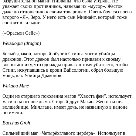
разрушительной магии Нирваны, что была утеряна. Не
уважает своих противников, называя их «мусор». Жесток
даже по отношению к своим товарищам. Очень боялся своего
второго «Я», Зеро. У него есть сын Миднайт, который тоже
состоит в гильдии.
(«Орасьон Сейс»)
Weisslogia (dragon)
Белый дракон, который обучил Стинга магии убийцы
драконов. Этот дракон был настолько привязан к своему
воспитаннику, что однажды приказал тому убить его, чтобы
Стинг, искупавшись в крови Вайсологии, обрёл большую
мощь, как Убийца Драконов.
Wakaba Mine
Один из старшего поколения магов “Хвоста феи”, использует
магию на основе дыма. Старый друг Макао. Женат на не-
волшебнице, Миллгане, имеет дочь, не названную в каноне
по имени.
Bacchus Groh
Сильнейший маг «Четырёхглавого цербера». Использует в