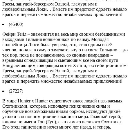
Греем, занудой-берсерком Эльзой, гламурным и
любвеобильным Локи… Вместе им предстоит одолеть немало
врагов и пережить множество незабываемых приключений!
(46460)
Фейри Тейл – знаменитая на весь мир своими безбашенными
выходками Гильдия волшебников по найму. Молодая
волшебница Люси была уверена, что, став одним из её
членов, попала в самую замечательную на свете Гильдию… до
тех пор, пока не познакомилась со своими камрадами –
взрывным огнедышащим и сметающим всё на своём пути
Нацу, летающим говорящим котом Хэппи, эксгибиционистом
Греем, занудой-берсерком Эльзой, гламурным и
любвеобильным Локи… Вместе им предстоит одолеть немало
врагов и пережить множество незабываемых приключений!
(27227)
В мире Hunter x Hunter существует класс людей называемых
Охотниками, которые, используя психические силы и
обученные всевозможным видам борьбы, исследуют дикие
уголки в основном цивилизованного мира. Главный герой,
юноша по имени Гон (Гун), сын самого великого Охотника.
Его отец таинственно исчез много лет назад, и теперь,