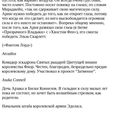
пустота, как вариант воздуха. Он всегда очень грустный,
часто плачет. Постоянно носит повязку на глазах; по словам
Мираджейн, «так он сдерживает свою магическую силу.
Арию нужно победить до того, как он откроет глаза, потому
что когда он это сделает, из него высвобождается огромная
сила и его никто не остановит». Вопреки общему мнению,
после того, как Ария развязал свои глаза (в битве
«Призрачного Владыки» с «Хвостом Феи»), его смогла
победить Эльза Скарлетт.
(«Фантом Лорд»)
Arcadios
Комадир эскадрона Святых рыцарей Цветущей вишни
королевства Фиор. Честен, благороден, безраздельно предан
королевскому дому. Участвовал в проекте “Затмение”.
Asuka Connell
Дочь Арзака и Биски Коннелов. В гильдии в силу малых лет
пока не состоит, но хочет быть волшебным стрелком, как
родители.
Начальник штаба королевской армии Эдоласа.