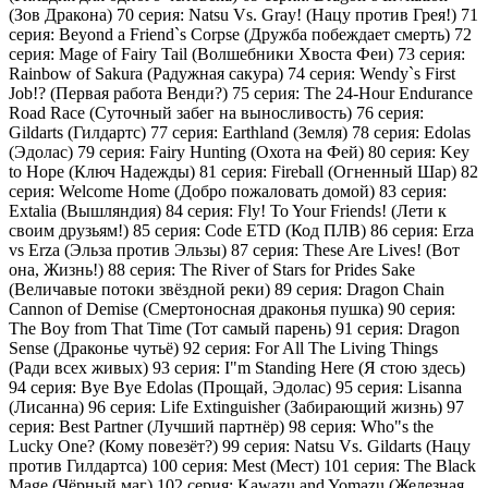
(Зов Дракона) 70 серия: Natsu Vs. Gray! (Нацу против Грея!) 71
серия: Beyond a Friend`s Corpse (Дружба побеждает смерть) 72
серия: Mage of Fairy Tail (Волшебники Хвоста Феи) 73 серия:
Rainbow of Sakura (Радужная сакура) 74 серия: Wendy`s First
Job!? (Первая работа Венди?) 75 серия: The 24-Hour Endurance
Road Race (Суточный забег на выносливость) 76 серия:
Gildarts (Гилдартс) 77 серия: Earthland (Земля) 78 серия: Edolas
(Эдолас) 79 серия: Fairy Hunting (Охота на Фей) 80 серия: Key
to Hope (Ключ Надежды) 81 серия: Fireball (Огненный Шар) 82
серия: Welcome Home (Добро пожаловать домой) 83 серия:
Extalia (Вышляндия) 84 серия: Fly! To Your Friends! (Лети к
своим друзьям!) 85 серия: Code ETD (Код ПЛВ) 86 серия: Erza
vs Erza (Эльза против Эльзы) 87 серия: These Are Lives! (Вот
она, Жизнь!) 88 серия: The River of Stars for Prides Sake
(Величавые потоки звёздной реки) 89 серия: Dragon Chain
Cannon of Demise (Смертоносная драконья пушка) 90 серия:
The Boy from That Time (Тот самый парень) 91 серия: Dragon
Sense (Драконье чутьё) 92 серия: For All The Living Things
(Ради всех живых) 93 серия: I"m Standing Here (Я стою здесь)
94 серия: Bye Bye Edolas (Прощай, Эдолас) 95 серия: Lisanna
(Лисанна) 96 серия: Life Extinguisher (Забирающий жизнь) 97
серия: Best Partner (Лучший партнёр) 98 серия: Who"s the
Lucky One? (Кому повезёт?) 99 серия: Natsu Vs. Gildarts (Нацу
против Гилдартса) 100 серия: Mest (Мест) 101 серия: The Black
Mage (Чёрный маг) 102 серия: Kawazu and Yomazu (Железная