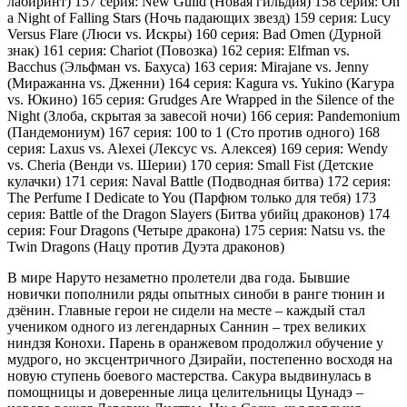
лабиринт) 157 серия: New Guild (Новая гильдия) 158 серия: On
a Night of Falling Stars (Ночь падающих звезд) 159 серия: Lucy
Versus Flare (Люси vs. Искры) 160 серия: Bad Omen (Дурной
знак) 161 серия: Chariot (Повозка) 162 серия: Elfman vs.
Bacchus (Эльфман vs. Бахуса) 163 серия: Mirajane vs. Jenny
(Миражанна vs. Дженни) 164 серия: Kagura vs. Yukino (Кагура
vs. Юкино) 165 серия: Grudges Are Wrapped in the Silence of the
Night (Злоба, скрытая за завесой ночи) 166 серия: Pandemonium
(Пандемониум) 167 серия: 100 to 1 (Сто против одного) 168
серия: Laxus vs. Alexei (Лексус vs. Алексея) 169 серия: Wendy
vs. Cheria (Венди vs. Шерии) 170 серия: Small Fist (Детские
кулачки) 171 серия: Naval Battle (Подводная битва) 172 серия:
The Perfume I Dedicate to You (Парфюм только для тебя) 173
серия: Battle of the Dragon Slayers (Битва убийц драконов) 174
серия: Four Dragons (Четыре дракона) 175 серия: Natsu vs. the
Twin Dragons (Нацу против Дуэта драконов)
В мире Наруто незаметно пролетели два года. Бывшие
новички пополнили ряды опытных синоби в ранге тюнин и
дзёнин. Главные герои не сидели на месте – каждый стал
учеником одного из легендарных Саннин – трех великих
ниндзя Конохи. Парень в оранжевом продолжил обучение у
мудрого, но эксцентричного Дзирайи, постепенно восходя на
новую ступень боевого мастерства. Сакура выдвинулась в
помощницы и доверенные лица целительницы Цунадэ –