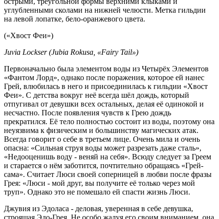
острыми, треугольной формы верхними клыками и
углубленными сколами на нижней челюсти. Метка гильдии
на левой лопатке, бело-оранжевого цвета.
(«Хвост Феи»)
Juvia Lockser (Jubia Rokusa, «Fairy Tail»)
Первоначально была элементом воды из Четырёх Элементов
«Фантом Лорд», однако после поражения, которое ей нанес
Грей, влюбилась в него и присоединилась к гильдии «Хвост
Феи». С детства вокруг неё всегда шёл дождь, который
отпугивал от девушки всех остальных, делая её одинокой и
несчастно. После появления чувств к Грею дождь
прекратился. Её тело полностью состоит из воды, поэтому она
неуязвима к физическим и большинству магических атак.
Всегда говорит о себе в третьем лице. Очень мила и очень
опасна: «Сильная струя воды может разрезать даже сталь»,
«Недооценишь воду - веняй на себя». Всюду следует за Греем
и старается о нём заботится, почтительно обращаясь «Грей-
сама». Считает Люси своей соперницей в любви после фразы
Грея: «Люси - мой друг, вы получите её только через мой
труп». Однако это не помешало ей спасти жизнь Люси.
Джувия из Эдоласа - деловая, уверенная в себе девушка,
строящая Эдо-Грея. Не особо жалуя его своим вниманием, она