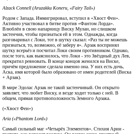
Alzack Connell (Aruzakku Koneru, «Fairy Tail»)
Родом с Запада. Иммигрировал, вступил в «Хвост Феи».
Активно участвовал в битве против «Фантом Лорда».
Влюблён в свою напарницу Виску Мулан, но слишком
застенчив, чтобы признаться ей в этом. Однажды, когда
разговаривал с Локи, тот в шутку сказал: «Раз ты не можешь
признаться, то, возможно, её заберу я». Арзак воспринял
шутку всерьёз и посчитал Локи своим противником. Однако,
после того, как выяснилось, что Локи - это Звёздный дух Лев,
прекратил ревновать. В конце концов женился на Виске,
причём предложение сделала именно она. У них есть дочь,
Аска, имя которой было образовано от имен родителей (Виска
+ Арзак).
В мире Эдолас Арзак не такой застенчивый. Он открыто
заявляет, что любит Виску, и везде ходит только с ней. В
общем, прямая противоположность Земного Арзака.
(«Хвост Феи»)
Aria («Phantom Lord»)
Самый сильный маг «Четырёх Элементов». Стихия Арии -