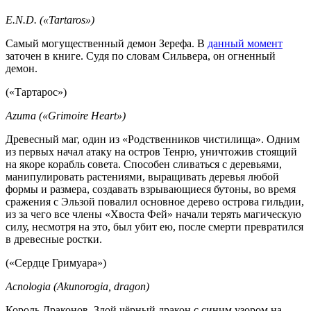
E.N.D. («Tartaros»)
Самый могущественный демон Зерефа. В
данный момент
заточен в книге. Судя по словам Сильвера, он огненный
демон.
(«Тартарос»)
Azuma («Grimoire Heart»)
Древесный маг, один из «Родственников чистилища». Одним
из первых начал атаку на остров Тенрю, уничтожив стоящий
на якоре корабль совета. Способен сливаться с деревьями,
манипулировать растениями, выращивать деревья любой
формы и размера, создавать взрывающиеся бутоны, во время
сражения с Эльзой повалил основное дерево острова гильдии,
из за чего все члены «Хвоста Фей» начали терять магическую
силу, несмотря на это, был убит ею, после смерти превратился
в древесные ростки.
(«Сердце Гримуара»)
Acnologia (Akunorogia, dragon)
Король Драконов. Злой чёрный дракон с синим узором на