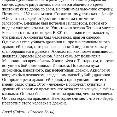
спине. Дракон разрушения, появляется обычно во время
жестоких битв добра со злом, не принимая чью-либо сторону.
Появился в 252 главе манги. Согласно тому, что сказал Зереф:
«Он считает людей отбросами и никогда с ними не
заговорит». Впервые был встречен Гилдартсом, потом его
видели уже все остальные. Уничтожил остров Тенрю и улетел.
Больше его никто не видел. В 301 главе манги оказывается,
что раньше Акнология был человеком, драгон слэером.
Однако он стал убивать драконов и, пролив слишком много
драконьей крови, потерял человеческий вид и потихоньку
стал обращаться в дракона. Акнология, как позже выясняется,
является Королём Драконов. Через семь лет появился в
Магнолии, во время битвы Хвоста Феи с Тартаросом, и после
вступил в бой с явившимся Игнилом. По словам духа
Зиркониса, известного, как нефритовый дракон, Акнология
когда-то был человеком, владевшим магией убийц драконов.
Он пролил реки драконьей крови, а одно упоминание его
имени сеяло страх. Этот «человек» продолжал купаться в
драконьей крови; со временем его кожа стала чешуёй, а зубы -
клыками. Он стал больше похож на дракона, чем на человека.
Он стал королём драконов. Некоторые считают, что это Зереф
превратил этого человека в дракона.
Angel (Enjeru, «Oracion Seis»)