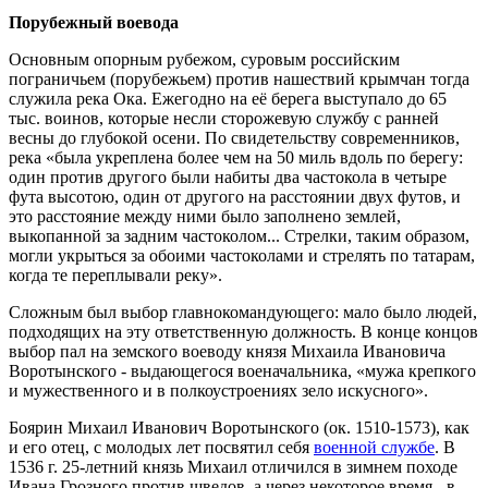
Порубежный воевода
Основным опорным рубежом, суровым российским
пограничьем (порубежьем) против нашествий крымчан тогда
служила река Ока. Ежегодно на её берега выступало до 65
тыс. воинов, которые несли сторожевую службу с ранней
весны до глубокой осени. По свидетельству современников,
река «была укреплена более чем на 50 миль вдоль по берегу:
один против другого были набиты два частокола в четыре
фута высотою, один от другого на расстоянии двух футов, и
это расстояние между ними было заполнено землей,
выкопанной за задним частоколом... Стрелки, таким образом,
могли укрыться за обоими частоколами и стрелять по татарам,
когда те переплывали реку».
Сложным был выбор главнокомандующего: мало было людей,
подходящих на эту ответственную должность. В конце концов
выбор пал на земского воеводу князя Михаила Ивановича
Воротынского - выдающегося военачальника, «мужа крепкого
и мужественного и в полкоустроениях зело искусного».
Боярин Михаил Иванович Воротынского (ок. 1510-1573), как
и его отец, с молодых лет посвятил себя
военной службе
. В
1536 г. 25-летний князь Михаил отличился в зимнем походе
Ивана Грозного против шведов, а через некоторое время - в