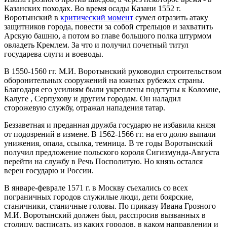
Казанских походах. Во время осады Казани 1552 г.
Воротынский в
критический момент
сумел отразить атаку
защитников города, повести за собой стрельцов и захватить
Арскую башню, а потом во главе большого полка штурмом
овладеть Кремлем. За что и получил почетный титул
государева слуги и воеводы.
В 1550-1560 гг. М.И. Воротынский руководил строительством
оборонительных сооружений на южных рубежах страны.
Благодаря его усилиям были укреплены подступы к Коломне,
Калуге , Серпухову и другим городам. Он наладил
сторожевую службу, отражал нападения татар.
Беззаветная и преданная дружба государю не избавила князя
от подозрений в измене. В 1562-1566 гг. на его долю выпали
унижения, опала, ссылка, темница. В те годы Воротынский
получил предложение польского короля Сигизмунда-Августа
перейти на службу в Речь Посполитую. Но князь остался
верен государю и России.
В январе-феврале 1571 г. в Москву съехались со всех
пограничных городов служилые люди, дети боярские,
станичники, станичные головы. По приказу Ивана Грозного
М.И. Воротынский должен был, расспросив вызванных в
столицу, расписать, из каких городов, в каком направлении и