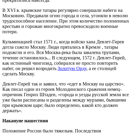
прекратились навсегда.
В XVI в. крымские татары регулярно совершали набеги на
Московию. Предавали огню города и села, угоняли в неволю
трудоспособное население. При этом количество полоненных
крестьян и горожан многократно превосходило военные
потери.
Кульминацией стал 1571 г., когда войско хана Девлет-Гирея
дотла сожгло Москву. Люди прятались в Кремле , татары
подожгли и его. Вся Москва-река была завалена трупами,
течение остановилось... В следующем, 1572 г. Девлет-Гирей,
как истинный чингизид, собирался не просто повторить
набег, он решил возродить
Золотую Орду
, а ее столицей
сделать Москву.
Девлет-Гирей так и заявил, что «едет в Москву на царство».
Как писал один из героев Молодинского сражения немец-
опричник Генрих Штаден, «города и уезды русской земли все
уже были расписаны и разделены между мурзами, бывшими
при крымском царе; было определено, какой кто должен
держать».
Накануне нашествия
Положение России было тяжелым. Последствия