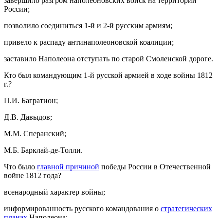
завершило разгром наполеоновских войск на территории
России;
позволило соединиться 1-й и 2-й русским армиям;
привело к распаду антинаполеоновской коалиции;
заставило Наполеона отступать по старой Смоленской дороге.
Кто был командующим 1-й русской армией в ходе войны 1812
г.?
П.И. Багратион;
Д.В. Давыдов;
М.М. Сперанский;
М.Б. Барклай-де-Толли.
Что было
главной причиной
победы России в Отечественной
войне 1812 года?
всенародный характер войны;
информированность русского командования о
стратегических
планах
Наполеона;