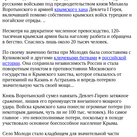
русскими войсками под предводительством князя Михаила
Воротынского и армией
крымского хана
Девлета I Герея,
включавшей помимо собственно крымских войск турецкие и
ногайские отряды. ..
Несмотря на двукратное численное превосходство, 120-
тысячная крымская армия была наголову разбита и обращена
в бегство. Спаслись лишь около 20 тысяч человек.
По своему значению битва при Молодях была сопоставима с
Куликовской и другими
ключевыми битвами
в
российской
истории
. Она сохранила независимость России и стала
поворотным пунктом в противостоянии Московского
государства и Крымского ханства, которое отказалось от
притязаний на Казань и Астрахань и впредь потеряло
значительную часть своей мощи...
Князь Воротынский сумел навязать Девлет-Гирею затяжное
сражение, лишив его преимуществ внезапного мощного
удара. Войска крымского хана понесли огромные потери (по
некоторым данным, чуть ли не 100 тыс. человек). Но самое
главное - это невосполнимые потери, поскольку в походе
участвовало основное боеспособное население Крыма.
Село Молоди стало кладбищем для значительной части