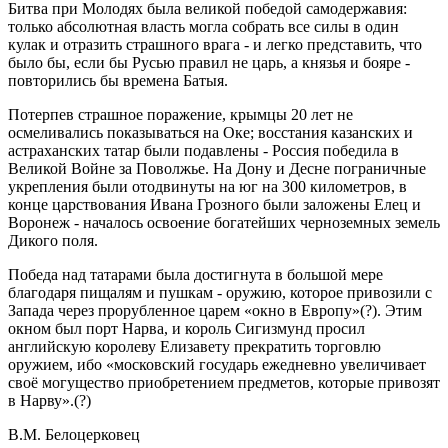
Битва при Молодях была великой победой самодержавия:
только абсолютная власть могла собрать все силы в один
кулак и отразить страшного врага - и легко представить, что
было бы, если бы Русью правил не царь, а князья и бояре -
повторились бы времена Батыя.
Потерпев страшное поражение, крымцы 20 лет не
осмеливались показываться на Оке; восстания казанских и
астраханских татар были подавлены - Россия победила в
Великой Войне за Поволжье. На Дону и Десне пограничные
укрепления были отодвинуты на юг на 300 километров, в
конце царствования Ивана Грозного были заложены Елец и
Воронеж - началось освоение богатейших черноземных земель
Дикого поля.
Победа над татарами была достигнута в большой мере
благодаря пищалям и пушкам - оружию, которое привозили с
Запада через прорубленное царем «окно в Европу»(?). Этим
окном был порт Нарва, и король Сигизмунд просил
английскую королеву Елизавету прекратить торговлю
оружием, ибо «московский государь ежедневно увеличивает
своё могущество приобретением предметов, которые привозят
в Нарву».(?)
В.М. Белоцерковец