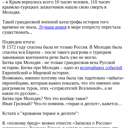
– в Крым вернулись всего 10 тысяч человек. 110 тысяч
крымско-турецких захватчиков нашли свою смерть в
Молодях.
Такой грандиозной военной катастрофы история того
времени не знала.
Лучшая армия
в мире попросту перестала
существовать...
Подведем итоги:
В 1572 году спасена была не только Россия. В Молодях была
спасена вся Европа – после такого разгрома о турецком
завоевании континента речи быть уже не могло.
Битва при Молодях - не только грандиозная веха Русской
истории. Битва при Молодях – одно из
величайших событий
Европейской и Мировой истории.
Возможно, именно поэтому она была так тщательно «забыта»
европейцами, которым важно показать, что это именно они
разгромили турок, этих «сотрясателей Вселенной», а не
какие-то русские...
Битва при Молодях? Что это вообще такое?
Иван Грозный? Что-то помним, «тиран и деспот», кажется…
Кстати о "кровавом тиране и деспоте":
К «полному бреду» можно отнести «Записки о России»