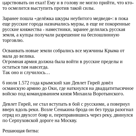
царствовать он ехал! Ему и в голову не могло прийти, что кто-
то осмелится выступить против такой силы.
Заранее пошла «делёжка шкуры неубитого медведя»: в пока
еще русские города назначались мурзы, в еще не покоренные
русские княжества - наместники, заранее делилась русская
земля, а купцы получали разрешение на беспошлинную
торговлю.
Осваивать новые земли собрались все мужчины Крыма от
мала до велика.
Огромная армия должна была войти в русские пределы и
остаться там навсегда.
Так оно и случилось…
6 июля 1.572 года крымский хан Девлет Гирей довёл
османскую армию до Оки, где наткнулся на двадцатитысячное
войско под командованием князя Михаила Воротынского.
Девлет Гирей, не стал вступать в бой с русскими, а повернул
вверх вдоль реки. Возле Сенькина брода он без труда разогнал
отряд из двухсот бояр и, переправившись через реку, двинулся
по Серпуховской дороге на Москву.
Решающая битва: