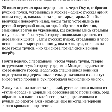
28 июля огромная орда переправилась через Оку и, отбросив
русские полки, устремилась к Москве - однако русская армия
пошла следом, нападая на татарские арьергарды. Хан был
вынужден повернуть назад, массы татар устремились на
русский передовой полк, который обратился в бегство,
заманивая врагов на укрепления, где располагались стрельцы
и пушки, - это был «гуляй-город», подвижная крепость из
деревянных щитов. Залпы русских пушек, стрелявших в упор,
остановили татарскую конницу, она отхлынула, оставив на
поле груды трупов, - но хан снова погнал своих воинов
вперёд.
Почти неделю, с перерывами, чтобы убрать трупы, татары
штурмовали «гуляй-город» у деревни Молоди, недалеко от
современного города Подольска спешившиеся конники
подступали под деревянные стены, раскачивали их - «и тут
много татар побили и рук поотсекали бесчисленно много».
2 августа, когда натиск татар ослаб, русские полки вышли из
«гуляй-города» и ударили на обессилевшего противника, орда
обратилась в паническое бегство, татар преследовали и
рубили до берегов Оки - крымцы ещё никогда не терпели
такого кровавого поражения.