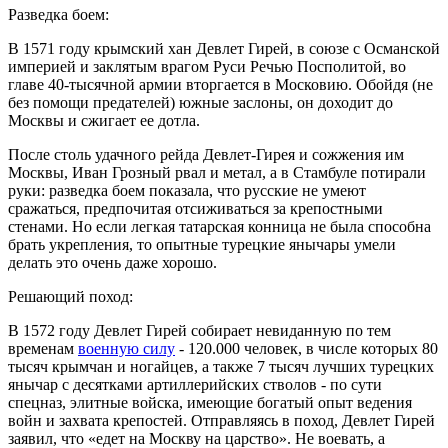
Разведка боем:
В 1571 году крымский хан Девлет Гирей, в союзе с Османской
империей и заклятым врагом Руси Речью Посполитой, во
главе 40-тысячной армии вторгается в Московию. Обойдя (не
без помощи предателей) южные заслоны, он доходит до
Москвы и сжигает ее дотла.
После столь удачного рейда Девлет-Гирея и сожжения им
Москвы, Иван Грозный рвал и метал, а в Стамбуле потирали
руки: разведка боем показала, что русские не умеют
сражаться, предпочитая отсиживаться за крепостными
стенами. Но если легкая татарская конница не была способна
брать укрепления, то опытные турецкие янычары умели
делать это очень даже хорошо.
Решающий поход:
В 1572 году Девлет Гирей собирает невиданную по тем
временам
военную силу
- 120.000 человек, в числе которых 80
тысяч крымчан и ногайцев, а также 7 тысяч лучших турецких
янычар с десятками артиллерийских стволов - по сути
спецназ, элитные войска, имеющие богатый опыт ведения
войн и захвата крепостей. Отправляясь в поход, Девлет Гирей
заявил, что «едет на Москву на царство». Не воевать, а