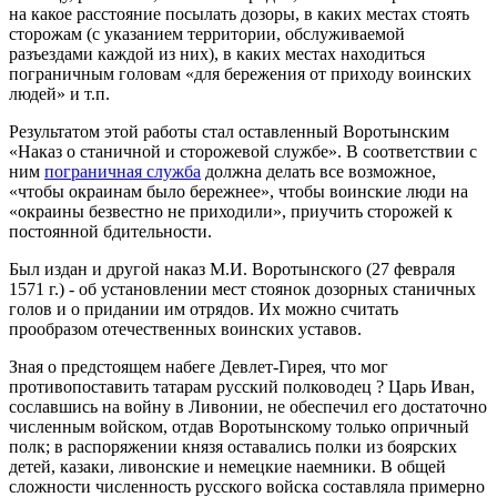
на какое расстояние посылать дозоры, в каких местах стоять
сторожам (с указанием территории, обслуживаемой
разъездами каждой из них), в каких местах находиться
пограничным головам «для бережения от приходу воинских
людей» и т.п.
Результатом этой работы стал оставленный Воротынским
«Наказ о станичной и сторожевой службе». В соответствии с
ним
пограничная служба
должна делать все возможное,
«чтобы окраинам было бережнее», чтобы воинские люди на
«окраины безвестно не приходили», приучить сторожей к
постоянной бдительности.
Был издан и другой наказ М.И. Воротынского (27 февраля
1571 г.) - об установлении мест стоянок дозорных станичных
голов и о придании им отрядов. Их можно считать
прообразом отечественных воинских уставов.
Зная о предстоящем набеге Девлет-Гирея, что мог
противопоставить татарам русский полководец ? Царь Иван,
сославшись на войну в Ливонии, не обеспечил его достаточно
численным войском, отдав Воротынскому только опричный
полк; в распоряжении князя оставались полки из боярских
детей, казаки, ливонские и немецкие наемники. В общей
сложности численность русского войска составляла примерно