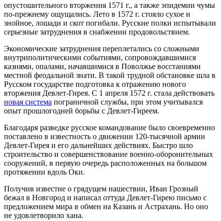
опустошительного вторжения 1571 г., а также эпидемии чумы
по-прежнему ощущались. Лето в 1572 г. стояло сухое и
знойное, лошади и скот погибали. Русские полки испытывали
серьезные затруднения в снабжении продовольствием.
Экономические затруднения переплетались со сложными
внутриполитическими событиями, сопровождавшимися
казнями, опалами, начавшимися в Поволжье восстаниями
местной феодальной знати. В такой трудной обстановке шла в
Русском государстве подготовка к отражению нового
вторжения Девлет-Гирея. С 1 апреля 1572 г. стала действовать
новая система
пограничной службы, при этом учитывался
опыт прошлогодней борьбы с Девлет-Гиреем.
Благодаря разведке русское командование было своевременно
поставлено в известность о движении 120-тысячной армии
Девлет-Гирея и его дальнейших действиях. Быстро шло
строительство и совершенствование военно-оборонительных
сооружений, в первую очередь расположенных на большом
протяжении вдоль Оки.
Получив известие о грядущем нашествии, Иван Грозный
бежал в Новгород и написал оттуда Девлет-Гирею письмо с
предложением мира в обмен на Казань и Астрахань. Но оно
не удовлетворило хана.