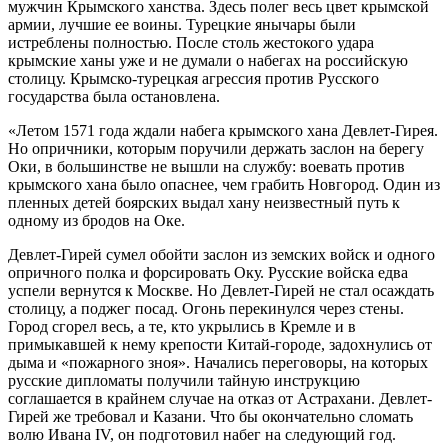
мужчин Крымского ханства. Здесь полег весь цвет крымской
армии, лучшие ее воины. Турецкие янычары были
истреблены полностью. После столь жестокого удара
крымские ханы уже и не думали о набегах на российскую
столицу. Крымско-турецкая агрессия против Русского
государства была остановлена.
«Летом 1571 года ждали набега крымского хана Девлет-Гирея.
Но опричники, которым поручили держать заслон на берегу
Оки, в большинстве не вышли на службу: воевать против
крымского хана было опаснее, чем грабить Новгород. Один из
пленных детей боярских выдал хану неизвестный путь к
одному из бродов на Оке.
Девлет-Гирей сумел обойти заслон из земских войск и одного
опричного полка и форсировать Оку. Русские войска едва
успели вернутся к Москве. Но Девлет-Гирей не стал осаждать
столицу, а поджег посад. Огонь перекинулся через стены.
Город сгорел весь, а те, кто укрылись в Кремле и в
примыкавшей к нему крепости Китай-городе, задохнулись от
дыма и «пожарного зноя». Начались переговоры, на которых
русские дипломаты получили тайную инструкцию
соглашается в крайнем случае на отказ от Астрахани. Девлет-
Гирей же требовал и Казани. Что бы окончательно сломать
волю Ивана IV, он подготовил набег на следующий год.