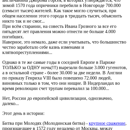
англичанина Джерома Горсея, в которых утверждается, что
зимой 1570 года опричники перебили в Новгороде 700.000
(семьсот тысяч) жителей. Как такое могло случиться, при
общем населении этого города в тридцать тысяч, объяснить
никто так и не смог...
При всём старании, на совесть Ивана Грозного за все его
пятьдесят лет правления можно отнести не больше 4.000
погибших.
Наверное, это немало, даже если учитывать, что большинство
честно заработало себе казнь изменами и
клятвопреступлениями...
Однако в те же самые годы в соседней Европе в Париже
ТОЛЬКО за ОДНУ ночь(!!!) вырезали больше 3.000 гугенотов,
а в остальной стране - более 30.000 за две недели. В Англии
по приказу Генриха VIII было повешено 72.000 людей,
виновных только в том, что они нищие. В Нидерландах во
время революции счет трупам перевалил за 100.000...
Нет, России до европейской цивилизации, однозначно,
далеко...
Этот день в истории:
Битва при Молодях (Молодинская битва) -
крупное сражение
,
произошедшее в 1572 году недалеко от Москвы, между