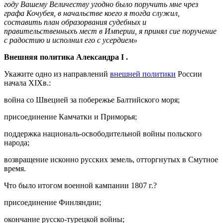
году Вашему Величеству угодно было поручить мне чрез
графа Кочубея, в начальстве коего я тогда служил,
составить план
образорвания
судебных и
правительственныхъ
мест в Империи, я принял сие поручение
с
радостию
и исполнил его с усердием»
Внешняя политика Александра
I
.
Укажите одно из направлений
внешней политики
России
начала XIXв.:
война со Швецией за побережье Балтийского моря;
присоединение Камчатки и Приморья;
поддержка националь-освободительной войны польского
народа;
возвращение исконно русских земель, отторгнутых в Смутное
время.
Что было итогом военной кампании 1807 г.?
присоединение Финляндии;
окончание русско-турецкой войны;