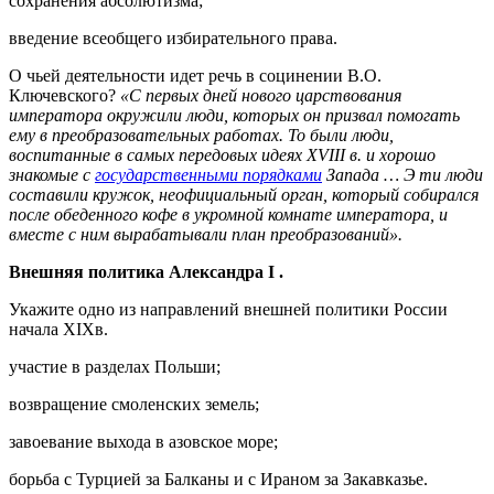
сохранения абсолютизма;
введение всеобщего избирательного права.
О чьей деятельности идет речь в социнении В.О.
Ключевского?
«С первых дней нового царствования
императора окружили люди, которых он призвал помогать
ему в преобразовательных работах. То были люди,
воспитанные в самых передовых идеях
XVIII
в. и хорошо
знакомые с
государственными порядками
Запада
… Э
ти люди
составили кружок, неофициальный орган, который собирался
после обеденного кофе в укромной комнате императора, и
вместе с ним вырабатывали план преобразований».
Внешняя политика Александра
I
.
Укажите одно из направлений внешней политики России
начала XIXв.
участие в разделах Польши;
возвращение смоленских земель;
завоевание выхода в азовское море;
борьба с Турцией за Балканы и с Ираном за Закавказье.