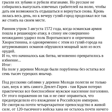
грызли их зубами и рубили ятаганами. Но русские не
собирались выпускать извечных грабителей на волю, чтобы
дать им возможность отдышаться и вернуться снова. Кровь
лилась весь день, но к вечеру гуляй-город продолжал все так
же стоять на своем месте.
Ранним утром 3 августа 1572 года, когда османская армия
пошла в решающую атаку, в спину им совершенно
неожиданно ударил полк Воротынского и опричники
Хворостинина, и одновременно с этим из гуляй-города на
штурмовавших османов обрушился мощный залп из всех
орудий.
И то, что начиналось как битва, мгновенно превратилось в
избиение...
Итог:
На поле у деревни Молоди были порублены без остатка все
семь тысяч турецких янычар.
Под русскими саблями у деревни Молоди полегли не только
сын, внук и зять самого Девлет-Гирея - там Крым потерял
практически все боеспособное мужское население поголовно.
От этого поражения он так и не смог оправиться, что
предопределило его вхождение в Российскую империю.
Не смотря на почти четырехкратное превосходство в живой
силе, от 120-тысячного войска хана не осталось почти ничего