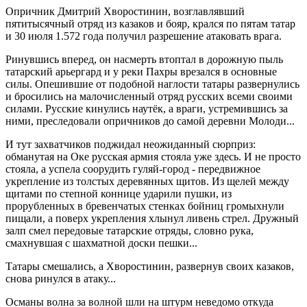
Опричник Дмитрий Хворостинин, возглавлявший
пятитысячный отряд из казаков и бояр, крался по пятам татар
и 30 июля 1.572 года получил разрешение атаковать врага.
Ринувшись вперед, он насмерть втоптал в дорожную пыль
татарский арьергард и у реки Пахры врезался в основные
силы. Опешившие от подобной наглости татары развернулись
и бросились на малочисленный отряд русских всеми своими
силами. Русские кинулись наутёк, а враги, устремившись за
ними, преследовали опричников до самой деревни Молоди...
И тут захватчиков поджидал неожиданный сюрприз:
обманутая на Оке русская армия стояла уже здесь. И не просто
стояла, а успела соорудить гуляй-город - передвижное
укрепление из толстых деревянных щитов. Из щелей между
щитами по степной коннице ударили пушки, из
прорубленных в бревенчатых стенках бойниц громыхнули
пищали, а поверх укрепления хлынул ливень стрел. Дружный
залп смел передовые татарские отряды, словно рука,
смахнувшая с шахматной доски пешки...
Татары смешались, а Хворостинин, развернув своих казаков,
снова ринулся в атаку...
Османы волна за волной шли на штурм неведомо откуда