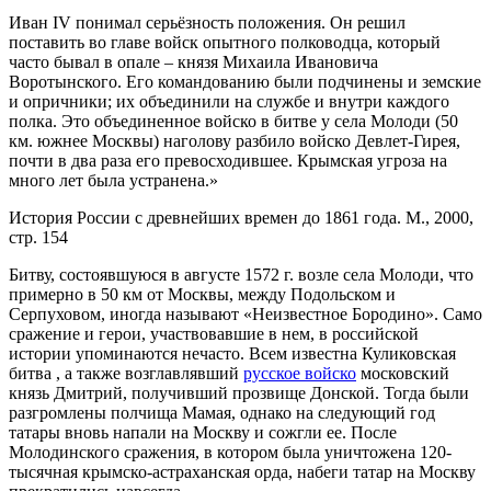
Иван IV понимал серьёзность положения. Он решил
поставить во главе войск опытного полководца, который
часто бывал в опале – князя Михаила Ивановича
Воротынского. Его командованию были подчинены и земские
и опричники; их объединили на службе и внутри каждого
полка. Это объединенное войско в битве у села Молоди (50
км. южнее Москвы) наголову разбило войско Девлет-Гирея,
почти в два раза его превосходившее. Крымская угроза на
много лет была устранена.»
История России с древнейших времен до 1861 года. М., 2000,
стр. 154
Битву, состоявшуюся в августе 1572 г. возле села Молоди, что
примерно в 50 км от Москвы, между Подольском и
Серпуховом, иногда называют «Неизвестное Бородино». Само
сражение и герои, участвовавшие в нем, в российской
истории упоминаются нечасто. Всем известна Куликовская
битва , а также возглавлявший
русское войско
московский
князь Дмитрий, получивший прозвище Донской. Тогда были
разгромлены полчища Мамая, однако на следующий год
татары вновь напали на Москву и сожгли ее. После
Молодинского сражения, в котором была уничтожена 120-
тысячная крымско-астраханская орда, набеги татар на Москву