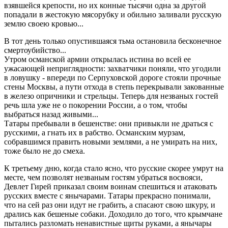
взявшейся крепости, но их конные тысячи одна за другой
попадали в жестокую мясорубку и обильно заливали русскую
землю своею кровью...
В тот день только опустившаяся тьма остановила бесконечное
смертоубийство...
Утром османской армии открылась истина во всей ее
ужасающей неприглядности: захватчики поняли, что угодили
в ловушку - впереди по Серпуховской дороге стояли прочные
стены Москвы, а пути отхода в степь перекрывали закованные
в железо опричники и стрельцы. Теперь для незваных гостей
речь шла уже не о покорении России, а о том, чтобы
выбраться назад живыми...
Татары пребывали в бешенстве: они привыкли не драться с
русскими, а гнать их в рабство. Османским мурзам,
собравшимся править новыми землями, а не умирать на них,
тоже было не до смеха.
К третьему дню, когда стало ясно, что русские скорее умрут на
месте, чем позволят незваным гостям убраться восвояси,
Девлет Гирей приказал своим воинам спешиться и атаковать
русских вместе с янычарами. Татары прекрасно понимали,
что на сей раз они идут не грабить, а спасают свою шкуру, и
дрались как бешеные собаки. Доходило до того, что крымчане
пытались разломать ненавистные щиты руками, а янычары