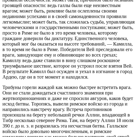
грозящей опасности: ведь галлы были еще неизвестным
врагом; может быть, римляне были ослеплены своими
недавними успехами и в своей самонадеянности проявили
легкомыслие; может быть, так сложилась судьба, управляющая
человеческими и государственными поступками; может быть,
просто в Риме не было в это время человека, которому
граждане доверили бы диктатуру. Единственного человека,
который мог бы оказаться на высоте требований, — Камилла,
в то время не было в Риме. Победителя Вей преследовали его
враги, завидующие ему и обвиняющие во всех грехах;
Камиллу ведь даже ставили в вину слишком роскошное
триумфальное шествие, которое он устроил после взятия Вей.
В результате Камилл был осужден и уехал в изгнание в город
Ардею, где он в тот момент и находился.
Трибуны горели жаждой как можно быстрее встретить врага.
Они не стали дожидаться счастливого знамения при
жертвоприношениях и даже не спросили авгуров, каков будет
исход битвы. Торопясь, вывели римское войско из города и
направились навстречу врагу. Встреча противников
произошла на берегу небольшой речки Аллии, впадающей в
Тибр несколько севернее Рима. Там, на берегу Аллии 18 июля
390 г. до н. э. и разразилась эта несчастная битва. Галльское
войско было довольно многочисленным, и римские
командиры решили как можно больше растянуть свой строй,