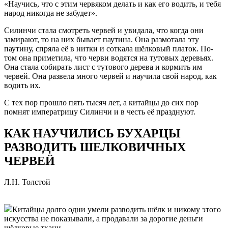
«Научись, что с этим червяком делать и как его водить, и тебя
народ никогда не забудет».
Силинчи стала смотреть червей и увидала, что когда они
замирают, то на них бывает паутина. Она размотала эту
паутину, спряла её в нитки и соткала шёлковый платок. По-
том она приметила, что черви водятся на тутовых деревьях.
Она стала собирать лист с тутового дерева и кормить им
червей. Она развела много червей и научила свой народ, как
водить их.
С тех пор прошло пять тысяч лет, а китайцы до сих пор
помнят императрицу Силинчи и в честь её празднуют.
КАК НАУЧИЛИСЬ БУХАРЦЫ
РАЗВОДИТЬ ШЕЛКОВИЧНЫХ
ЧЕРВЕЙ
Л.Н. Толстой
Китайцы долго одни умели разводить шёлк и никому этого
искусства не показывали, а продавали за дорогие деньги
шёлковые ткани.