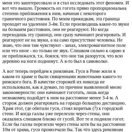
меня это заинтересовало и я стал исследовать этот феномен. И
вот что вышло. Громкость их гогота прямо пропорциональна
степени приближения к ним, начиная с некоторого
граничного расстояния. По моим прикидкам, эта граница
проходит на удалении 3-4м. Если производишь какие-то звуки
на большем расстоянии, они не реагируют. Но когда
переходишь эту границу, они сразу начинают реагировать. И
реагируют не на звуки, а на само присутствие человека. Не
знаю, что они там чувствуют - запах, электромагнитное поле
или что иное - но только не звук. Слишком сильно к сараю я
не приближался, т.к. боялся, что они так разорутся, что всю
деревню на ноги поднимут. А я-то был в самоволке.
А вот теперь перейдем к римлянам. Гуси в Риме жили в
каком-то храме и были священными животными какого-то
римского бога. В качестве сторожей их никогда не
использовали, как я думаю, по причине выявленной мною
закономерности: они начинают гоготать, лишь когда
незнакомец подойдет к ним на расстояние менее 3-4 м. А
сторож должен реагировать на гораздо большую дистанцию.
Храм этот, где обитали гуси, стоял впритык (?) к городской
стене. И когда галлы уже перелезли через стены, они
оказались слишком близко от гусей. Вот те и подняли гогот.
Если бы галлы перелезли через стены хотя бы на расстоянии
10м от храма, гуси промолчали бы. Так что здесь римлянам