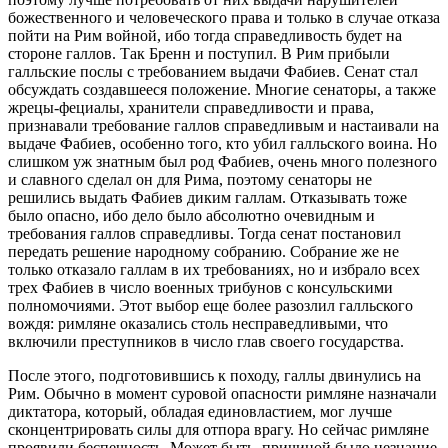
божественного и человеческого права и только в случае отказа
пойти на Рим войной, ибо тогда справедливость будет на
стороне галлов. Так Бренн и поступил. В Рим прибыли
галльские послы с требованием выдачи Фабиев. Сенат стал
обсуждать создавшееся положение. Многие сенаторы, а также
жрецы-фециалы, хранители справедливости и права,
признавали требование галлов справедливым и настаивали на
выдаче Фабиев, особенно того, кто убил галльского воина. Но
слишком уж знатным был род Фабиев, очень много полезного
и славного сделал он для Рима, поэтому сенаторы не
решились выдать Фабиев диким галлам. Отказывать тоже
было опасно, ибо дело было абсолютно очевидным и
требования галлов справедливы. Тогда сенат постановил
передать решение народному собранию. Собрание же не
только отказало галлам в их требованиях, но и избрало всех
трех Фабиев в число военных трибунов с консульскими
полномочиями. Этот выбор еще более разозлил галльского
вождя: римляне оказались столь несправедливыми, что
включили преступников в число глав своего государства.
После этого, подготовившись к походу, галлы двинулись на
Рим. Обычно в момент суровой опасности римляне назначали
диктатора, который, обладая единовластием, мог лучше
сконцентрировать силы для отпора врагу. Но сейчас римляне
проявили беспечность. Может быть, причиной было незнание