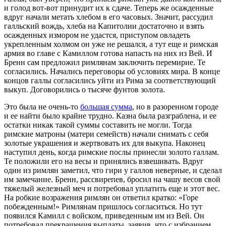
и голод вот-вот принудит их к сдаче. Теперь же осажденные
вдруг начали метать хлебом в его часовых. Значит, рассудил
галльский вождь, хлеба на Капитолии достаточно и взять
осажденных измором не удастся, приступом овладеть
укрепленным холмом он уже не решался, а тут еще и римская
армия во главе с Камиллом готова напасть на них из Вей. И
Бренн сам предложил римлянам заключить перемирие. Те
согласились. Начались переговоры об условиях мира. В конце
концов галлы согласились уйти из Рима за соответствующий
выкуп. Договорились о тысяче фунтов золота.
Это была не очень-то
большая сумма
, но в разоренном городе
и ее найти было крайне трудно. Казна была разграблена, и ее
остатки никак такой суммы составить не могли. Тогда
римские матроны (матери семейств) начали снимать с себя
золотые украшения и жертвовать их для выкупа. Наконец
наступил день, когда римские послы принесли золото галлам.
Те положили его на весы и принялись взвешивать. Вдруг
один из римлян заметил, что гири у галлов неверные, и сделал
им замечание. Бренн, рассвирепев, бросил на чашу весов свой
тяжелый железный меч и потребовал уплатить еще и этот вес.
На робкие возражения римлян он ответил кратко: «Горе
побежденным!» Римлянам пришлось согласиться. Но тут
появился Камилл с войском, приведенным им из Вей. Он
потребовал прекращения выплаты, заявив, что с избранием