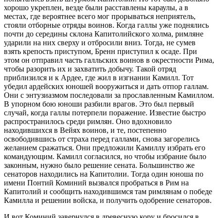
хорошо укреплен, везде были расставлены караулы, а в
местах, где вероятнее всего мог прорываться неприятель,
стояли отборные отряды воинов. Когда галлы уже поднялись
почти до середины склона Капитолийского холма, римляне
ударили на них сверху и отбросили вниз. Тогда, не сумев
взять крепость приступом, Бренн приступил к осаде. При
этом он отправил часть галльских воинов в окрестности Рима,
чтобы разорить их и захватить добычу. Такой отряд
приблизился и к Ардее, где жил в изгнании Камилл. Тот
убедил ардейских юношей вооружиться и дать отпор галлам.
Они с энтузиазмом последовали за прославленным Камиллом.
В упорном бою юноши разбили врагов. Это был первый
случай, когда галлы потерпели поражение. Известие быстро
распространилось среди римлян. Оно вдохновило
находившихся в Вейях воинов, и те, постепенно
освободившись от страха перед галлами, снова загорелись
желанием сражаться. Они предложили Камиллу избрать его
командующим. Камилл согласился, но чтобы избрание было
законным, нужно было решение сената. Большинство же
сенаторов находились на Капитолии. Тогда один юноша по
имени Понтий Коминий вызвался пробраться в Рим на
Капитолий и сообщить находившимся там римлянам о победе
Камилла и решении войска, и получить одобрение сенаторов.
И вот Коминий завернулся в древесную кору и бросился в