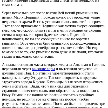
гусями навечно закрепилась слава спасителей великого на
семи холмах.
Через несколько лет после взятия Вей некий римлянин по
имени Мар к Цедиций, проходя ночью по городской улице
недалеко от храма Весты, услышал голос, похожий на гром.
Этот голос приказывал Цедицию как можно скорее сообщить
властям, что скоро придут галлы и если римляне не укрепят
стены и ворота, то город будет захвачен. Цедиций
повиновался, но на его сообщение никто не обратил
внимания. Этот человек был незнатного происхождения, и
должностные лица пренебрегли рассказом плебея. Но еще
важнее было то, что римляне пока даже и не знали, кто такие
галлы и насколько они опасны.
А галлы, основная масса которых жил а за Альпами в Галлии,
перевалили через
высокие горы
и вытеснили этрусков из
долины реки Пад. Но этим не удовлетворились и стали
нападать на саму Этрурию. Так они вторглись в пределы
этрусского города Клузия. Клузийцы были этим вторжением
очень испуганы. Видя, что у них сил для отражения
страшного нашествия мало, они обратились за помощью к
Риму. Римляне не нашли оснований послать клузийцам
помощь, но решили все же отправить послов, чтобы
разузнать, кто же такие галлы. Послами были направлены три
брата Фабия. Они прибыли в Клузий, а затем отправились в