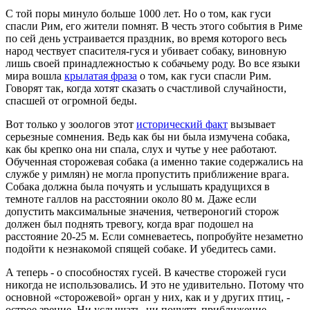
С той поры минуло больше 1000 лет. Но о том, как гуси
спасли Рим, его жители помнят. В честь этого события в Риме
по сей день устраивается праздник, во время которого весь
народ чествует спасителя-гуся и убивает собаку, виновную
лишь своей принадлежностью к собачьему роду. Во все языки
мира вошла
крылатая фраза
о том, как гуси спасли Рим.
Говорят так, когда хотят сказать о счастливой случайности,
спасшей от огромной беды.
Вот только у зоологов этот
исторический факт
вызывает
серьезные сомнения. Ведь как бы ни была измучена собака,
как бы крепко она ни спала, слух и чутье у нее работают.
Обученная сторожевая собака (а именно такие содержались на
службе у римлян) не могла пропустить приближение врага.
Собака должна была почуять и услышать крадущихся в
темноте галлов на расстоянии около 80 м. Даже если
допустить максимальные значения, четвероногий сторож
должен был поднять тревогу, когда враг подошел на
расстояние 20-25 м. Если сомневаетесь, попробуйте незаметно
подойти к незнакомой спящей собаке. И убедитесь сами.
А теперь - о способностях гусей. В качестве сторожей гуси
никогда не использовались. И это не удивительно. Потому что
основной «сторожевой» орган у них, как и у других птиц, -
острое зрение. Ни услышать, ни почуять приближение