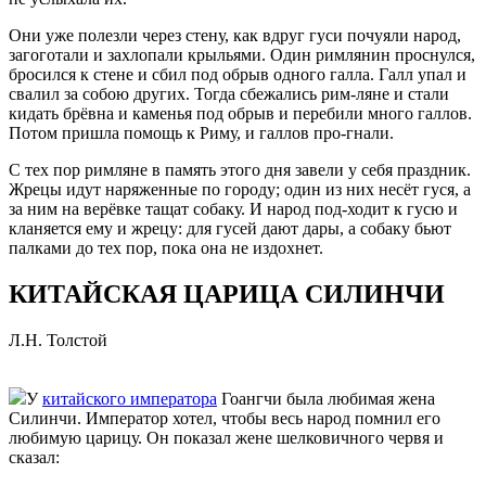
Они уже полезли через стену, как вдруг гуси почуяли народ,
загоготали и захлопали крыльями. Один римлянин проснулся,
бросился к стене и сбил под обрыв одного галла. Галл упал и
свалил за собою других. Тогда сбежались рим-ляне и стали
кидать брёвна и каменья под обрыв и перебили много галлов.
Потом пришла помощь к Риму, и галлов про-гнали.
С тех пор римляне в память этого дня завели у себя праздник.
Жрецы идут наряженные по городу; один из них несёт гуся, а
за ним на верёвке тащат собаку. И народ под-ходит к гусю и
кланяется ему и жрецу: для гусей дают дары, а собаку бьют
палками до тех пор, пока она не издохнет.
КИТАЙСКАЯ ЦАРИЦА СИЛИНЧИ
Л.Н. Толстой
У
китайского императора
Гоангчи была любимая жена
Силинчи. Император хотел, чтобы весь народ помнил его
любимую царицу. Он показал жене шелковичного червя и
сказал: