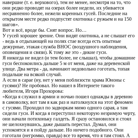
навершне (т. е. верхового), тем не менее, несмотря на то, что
они редко проводят на озерах более недели, их убивается
несравненно более, нежели коренных гусей. Последние на
открытом месте редко подпустят охотника с ружьем и на 150
шагов».
Вот и всё, вроде бы. Снят вопрос. Но…
У гусей хорошее зрение. Они видят охотника, а не слышат его
- ведь в отдыхающей на полях стае всегда есть опытные
дежурные, этакая служба ВНОС (воздушного наблюдения,
оповещения и связи). К тому же это - дикие гуси.
Я никогда не видел (и тем более, не слышал), чтобы домашние
гуси беспокоились дальше 5 м от меня, даже на деревенской
улице. Два метра - да, начинают недовольно гоготать, топая
подальше на всякий случай.
А если в сарае (ну, нет у меня поблизости храма Юноны с
гусями)? Не пробовал. Но нашел в Интернете такого
любителя, Игоря Прохорова:
«Когда я служил в армии и ночью пошел однажды в деревню
в самоволку, вот там я как раз и натолкнулся на этот феномен
с гусями. Проходил по задворкам мимо одного сарая, а там
сидели гуси. И когда я переступил некоторую незримую черту,
они начали потихоньку галдеть. Я сразу остановился и стоял
не шелохнувшись, даже дышать перестал. Думал, они
успокоятся и я пойду дальше. Но ничего подобного. Они
гоготали (негромко, правда) все то время, что я там стоял. А