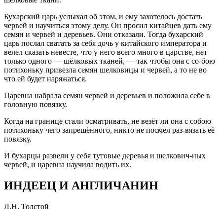
Бухарский царь услыхал об этом, и ему захотелось достать
червей и научиться этому делу. Он просил китайцев дать ему
семян и червей и деревьев. Они отказали. Тогда бухарский
царь послал сватать за себя дочь у китайского императора и
велел сказать невесте, что у него всего много в царстве, нет
только одного — шёлковых тканей, — так чтобы она с со-бою
потихоньку привезла семян шелковицы и червей, а то не во
что ей будет наряжаться.
Царевна набрала семян червей и деревьев и положила себе в
головную повязку.
Когда на границе стали осматривать, не везёт ли она с собою
потихоньку чего запрещённого, никто не посмел раз-вязать её
повязку.
И бухарцы развели у себя тутовые деревья и шелкович-ных
червей, и царевна научила водить их.
ИНДЕЕЦ И АНГЛИЧАНИН
Л.Н. Толстой