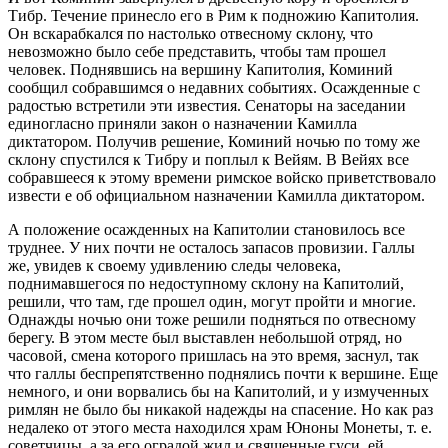
Тибр. Течение принесло его в Рим к подножию Капитолия.
Он вскарабкался по настолько отвесному склону, что
невозможно было себе представить, чтобы там прошел
человек. Поднявшись на вершину Капитолия, Коминий
сообщил собравшимся о недавних событиях. Осажденные с
радостью встретили эти известия. Сенаторы на заседании
единогласно приняли закон о назначении Камилла
диктатором. Получив решение, Коминий ночью по тому же
склону спустился к Тибру и поплыл к Вейям. В Вейях все
собравшееся к этому времени римское войско приветствовало
извести е об официальном назначении Камилла диктатором.
А положение осажденных на Капитолии становилось все
труднее. У них почти не осталось запасов провизии. Галлы
же, увидев к своему удивлению следы человека,
поднимавшегося по недоступному склону на Капитолий,
решили, что там, где прошел один, могут пройти и многие.
Однажды ночью они тоже решили подняться по отвесному
берегу. В этом месте был выставлен небольшой отряд, но
часовой, смена которого пришлась на это время, заснул, так
что галлы беспрепятственно поднялись почти к вершине. Еще
немного, и они ворвались бы на Капитолий, и у измученных
римлян не было бы никакой надежды на спасение. Но как раз
недалеко от этого места находился храм Юноны Монеты, т. е.
советчицы, а за его оградой жил и священные гуси, ей