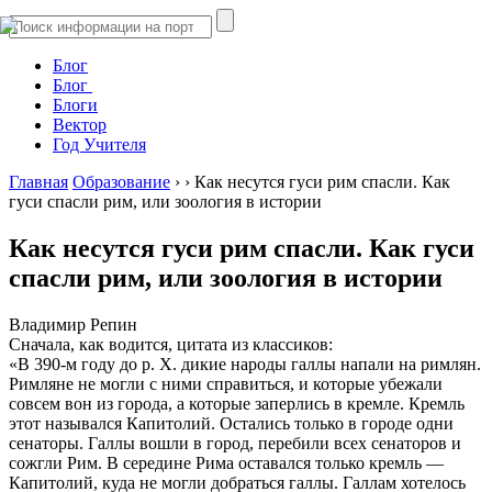
Блог
Блог
Блоги
Вектор
Год Учителя
Главная
Образование
›
›
Как несутся гуси рим спасли. Как
гуси спасли рим, или зоология в истории
Как несутся гуси рим спасли. Как гуси
спасли рим, или зоология в истории
Владимир Репин
Сначала, как водится, цитата из классиков:
«В 390-м году до р. X. дикие народы галлы напали на римлян.
Римляне не могли с ними справиться, и которые убежали
совсем вон из города, а которые заперлись в кремле. Кремль
этот назывался Капитолий. Остались только в городе одни
сенаторы. Галлы вошли в город, перебили всех сенаторов и
сожгли Рим. В середине Рима оставался только кремль —
Капитолий, куда не могли добраться галлы. Галлам хотелось