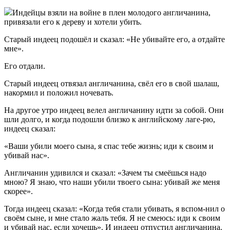
Индейцы взяли на войне в плен молодого англичанина,
привязали его к дереву и хотели убить.
Старый индеец подошёл и сказал: «Не убивайте его, а отдайте
мне».
Его отдали.
Старый индеец отвязал англичанина, свёл его в свой шалаш,
накормил и положил ночевать.
На другое утро индеец велел англичанину идти за собой. Они
шли долго, и когда подошли близко к английскому лаге-рю,
индеец сказал:
«Ваши убили моего сына, я спас тебе жизнь; иди к своим и
убивай нас».
Англичанин удивился и сказал: «Зачем ты смеёшься надо
мною? Я знаю, что наши убили твоего сына: убивай же меня
скорее».
Тогда индеец сказал: «Когда тебя стали убивать, я вспом-нил о
своём сыне, и мне стало жаль тебя. Я не смеюсь: иди к своим
и убивай нас, если хочешь». И индеец отпустил англичанина.