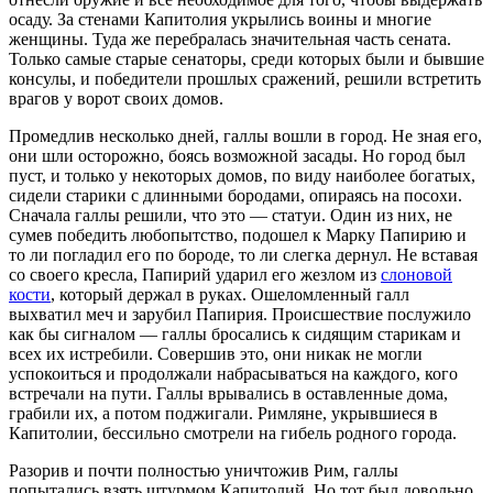
осаду. За стенами Капитолия укрылись воины и многие
женщины. Туда же перебралась значительная часть сената.
Только самые старые сенаторы, среди которых были и бывшие
консулы, и победители прошлых сражений, решили встретить
врагов у ворот своих домов.
Промедлив несколько дней, галлы вошли в город. Не зная его,
они шли осторожно, боясь возможной засады. Но город был
пуст, и только у некоторых домов, по виду наиболее богатых,
сидели старики с длинными бородами, опираясь на посохи.
Сначала галлы решили, что это — статуи. Один из них, не
сумев победить любопытство, подошел к Марку Папирию и
то ли погладил его по бороде, то ли слегка дернул. Не вставая
со своего кресла, Папирий ударил его жезлом из
слоновой
кости
, который держал в руках. Ошеломленный галл
выхватил меч и зарубил Папирия. Происшествие послужило
как бы сигналом — галлы бросались к сидящим старикам и
всех их истребили. Совершив это, они никак не могли
успокоиться и продолжали набрасываться на каждого, кого
встречали на пути. Галлы врывались в оставленные дома,
грабили их, а потом поджигали. Римляне, укрывшиеся в
Капитолии, бессильно смотрели на гибель родного города.
Разорив и почти полностью уничтожив Рим, галлы
попытались взять штурмом Капитолий. Но тот был довольно