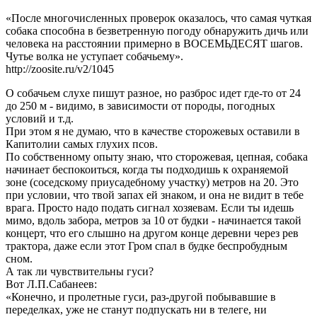
«После многочисленных проверок оказалось, что самая чуткая
собака способна в безветренную погоду обнаружить дичь или
человека на расстоянии примерно в ВОСЕМЬДЕСЯТ шагов.
Чутье волка не уступает собачьему».
http://zoosite.ru/v2/1045
О собачьем слухе пишут разное, но разброс идет где-то от 24
до 250 м - видимо, в зависимости от породы, погодных
условий и т.д.
При этом я не думаю, что в качестве сторожевых оставили в
Капитолии самых глухих псов.
По собственному опыту знаю, что сторожевая, цепная, собака
начинает беспокоиться, когда ты подходишь к охраняемой
зоне (соседскому приусадебному участку) метров на 20. Это
при условии, что твой запах ей знаком, и она не видит в тебе
врага. Просто надо подать сигнал хозяевам. Если ты идешь
мимо, вдоль забора, метров за 10 от будки - начинается такой
концерт, что его слышно на другом конце деревни через рев
трактора, даже если этот Гром спал в будке беспробудным
сном.
А так ли чувствительны гуси?
Вот Л.П.Сабанеев:
«Конечно, и пролетные гуси, раз-другой побывавшие в
переделках, уже не станут подпускать ни в телеге, ни