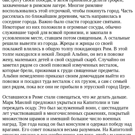
захваченные в римском лагере. Многие римляне
воспользовались этой отсрочкой, чтобы покинуть город. Часть
рассеялась по ближайшим деревням, часть направилась в
соседние города. Важно было спасти городские святыни.
Некоторые из них положили в огромные сосуды, обычно
служившие тарой для всякой провизии, и закопали в
условленном месте, ставшем потом священным. А остальные
решили вывезти из города. Жрецы и жрицы со своей
поклажей влились в общую толпу покидающих Рим. В этой
толпе находился и некий Люций Альбин, он вез в повозке
жену, маленьких детей и свой скудный скарб. Случайно он
заметил рядом со своей повозкой измученных весталок,
которые брели, прижимая к груди священные предметы.
Альбин немедленно приказал своим домочадцам выйти из
повозки и посадил туда весталок с их грузом, а сам с семьей
шел рядом, пока все они не прибыли в этрусский город Цере.
Оставшиеся в Риме стали совещаться, что же делать дальше.
Марк Манлий предложил укрыться на Капитолии и там
переждать осаду. Это был заслуженный воин, с шестнадцати
лет участвовавший в многочисленных сражениях, покрытый
множеством шрамов и имевший большое число военных
наград. Три года назад он был консулом и одержал победу над
врагами. Его совет показался весьма разумным. На Капитолий
отнесли оружие и все необходимое для того, чтобы выдержать