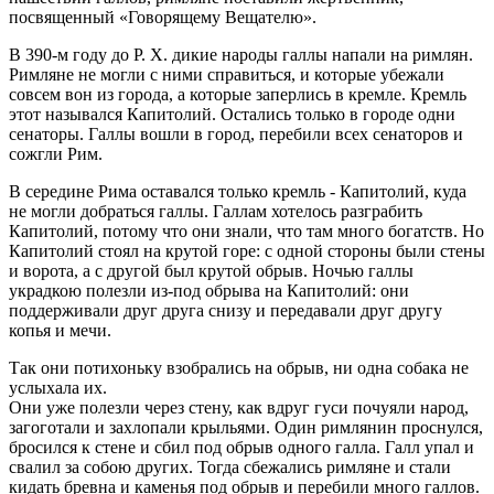
посвященный «Говорящему Вещателю».
В 390-м году до P. X. дикие народы галлы напали на римлян.
Римляне не могли с ними справиться, и которые убежали
совсем вон из города, а которые заперлись в кремле. Кремль
этот назывался Капитолий. Остались только в городе одни
сенаторы. Галлы вошли в город, перебили всех сенаторов и
сожгли Рим.
В середине Рима оставался только кремль - Капитолий, куда
не могли добраться галлы. Галлам хотелось разграбить
Капитолий, потому что они знали, что там много богатств. Но
Капитолий стоял на крутой горе: с одной стороны были стены
и ворота, а с другой был крутой обрыв. Ночью галлы
украдкою полезли из-под обрыва на Капитолий: они
поддерживали друг друга снизу и передавали друг другу
копья и мечи.
Так они потихоньку взобрались на обрыв, ни одна собака не
услыхала их.
Они уже полезли через стену, как вдруг гуси почуяли народ,
загоготали и захлопали крыльями. Один римлянин проснулся,
бросился к стене и сбил под обрыв одного галла. Галл упал и
свалил за собою других. Тогда сбежались римляне и стали
кидать бревна и каменья под обрыв и перебили много галлов.