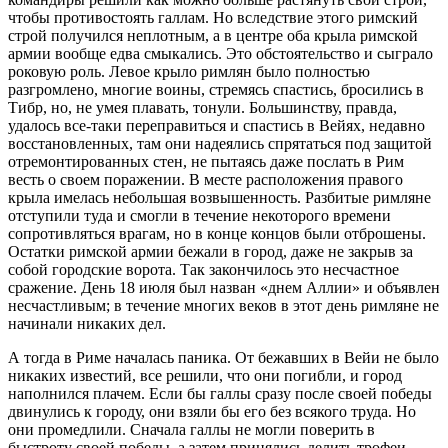
чтобы противостоять галлам. Но вследствие этого римский
строй получился неплотным, а в центре оба крыла римской
армии вообще едва смыкались. Это обстоятельство и сыграло
роковую роль. Левое крыло римлян было полностью
разгромлено, многие воины, стремясь спастись, бросились в
Тибр, но, не умея плавать, тонули. Большинству, правда,
удалось все-таки переправиться и спастись в Вейях, недавно
восстановленных, там они надеялись спрятаться под защитой
отремонтированных стен, не пытаясь даже послать в Рим
весть о своем поражении. В месте расположения правого
крыла имелась небольшая возвышенность. Разбитые римляне
отступили туда и смогли в течение некоторого времени
сопротивляться врагам, но в конце концов были отброшены.
Остатки римской армии бежали в город, даже не закрыв за
собой городские ворота. Так закончилось это несчастное
сражение. День 18 июля был назван «днем Аллии» и объявлен
несчастливым; в течение многих веков в этот день римляне не
начинали никаких дел.
А тогда в Риме началась паника. От бежавших в Вейи не было
никаких известий, все решили, что они погибли, и город
наполнился плачем. Если бы галлы сразу после своей победы
двинулись к городу, они взяли бы его без всякого труда. Но
они промедлили. Сначала галлы не могли поверить в
быстроту своей победы, а затем принялись делить трофеи,