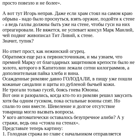
просто повезло и не более».
А вот тут Игорь неправ. Даже если храм стоял на самом краю
обрыва - надо было проснуться, взять оружие, подойти к стене
- а ведь галлы должны быть уже на стене, чтобы гуси на них
отреагировали. Не вяжется, не успевает консул Марк Манлий,
чей подвиг живописал Тит Ливий, к стене.
Значит, тупик?
Но ответ прост, как нежинский огурец.
Обратимся еще раз к первоисточникам, и мы узнаем, что
премией Марку от благодарных защитников крепости было не
золото, которого в Капитолии лежали сотни килограммов, а
дополнительная пайка хлеба и вина.
Осажденные римляне давно ГОЛОДАЛИ, в пищу уже пошли
кожаные сандалии и щиты из дубленой бычьей кожи.
Не трогали только гусей, боясь гнева Юноны.
Вот они и разорались, когда кто-то из римлян решил закусить
хотя бы одним гусиком, пока остальные воины спят. Но
спали-то они вместе. Шевеление и долгое отсутствие
товарища могло вызвать вопросы.
У кого автоматически оставалось безупречное алиби? А у
стражи, ведь она «стояла на стенах».
Представьте теперь картину:
1. Голодная стража во главе с начальником отправляется