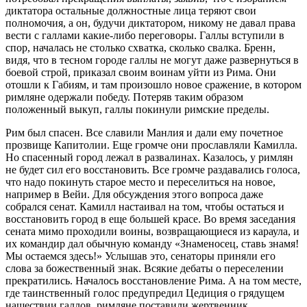
диктатора остальные должностные лица теряют свои
полномочия, а он, будучи диктатором, никому не давал права
вести с галлами какие-либо переговоры. Галлы вступили в
спор, началась не столько схватка, сколько свалка. Бренн,
видя, что в тесном городе галлы не могут даже развернуться в
боевой строй, приказал своим воинам уйти из Рима. Они
отошли к Габиям, и там произошло новое сражение, в котором
римляне одержали победу. Потеряв таким образом
положенный выкуп, галлы покинули римские пределы.
Рим был спасен. Все славили Манлия и дали ему почетное
прозвище Капитолии. Еще громче они прославляли Камилла.
Но спасенный город лежал в развалинах. Казалось, у римлян
не будет сил его восстановить. Все громче раздавались голоса,
что надо покинуть старое место и переселиться на новое,
например в Вейи. Для обсуждения этого вопроса даже
собрался сенат. Камилл настаивал на том, чтобы остаться и
восстановить город в еще большей красе. Во время заседания
сената мимо проходили воины, возвращающиеся из караула, и
их командир дал обычную команду «Знаменосец, ставь знамя!
Мы остаемся здесь!» Услышав это, сенаторы приняли его
слова за божественный знак. Всякие дебаты о переселении
прекратились. Началось восстановление Рима. А на том месте,
где таинственный голос предупредил Цедиция о грядущем
нашествии галлов, римляне поставили жертвенник,