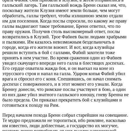
галльский лагерь. Там галльский вождь Бренн сказал им, что,
поскольку жители Клузия имеют земли больше, чем могут
обработать, галлы требуют, чтобы излишнюю землю отдали
им для поселения. Когда послы спросили, по какому же праву
галлы выдвигают такое требование, Бренн ответил, что по
праву оружия. Получив столь высокомерный ответ, послы
возвратились в Клузий. Трое Фабиев были людьми храбрыми
и пылкими. Им казалось невозможным бездельничать в
городе, когда его жители воюют. И вот, когда клузийцы
решили вступить в бой с галлами, Фабий захотели тоже
принять в нем участие. Во время сражения один из Фабиев
увидел скачущего впереди него галла в блестящих доспехах.
Его сердце охватила жажда боя, и он выехал на коне из
этрусского строя и напал на галла. Ударом копья Фабий убил
врага и сбросил его с коня. Спешившись, он начал снимать
доспехи с поверженного, и в этот момент его узнали. Когда
Бренну донесли, что римские послы участвуют в бою, а один
из них даже убил знатного галльского юношу, гневу Бренна не
было предела. Он приказал прекратить бой с клузийцами и
готовиться к походу на Рим.
Перед началом похода Бренн собрал старейшин на совещание.
Те мудро предложили не торопиться, ибо римляне, насколько
им известно, люди доблестные, а государство их могучее,
поэтому лучше потребовать от них выдачи нарушителей