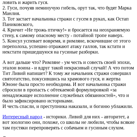
ловить и жарить гуся.
2. Гуси, почуяв неминучую гибель, орут так, что будят Марка
Манлия.
3. Тот застает начальника стражи с гусем в руках, как Остап
Паниковского,
4. Кричит «Не трожь птичку!» и бросается на неохраняемую
стену, к самому опасному месту - потайной тропе наверх.
5. Консул успевает вовремя, и римляне, вскочившие от этого
переполоха, успешно отражают атаку галлов, так кстати и
некстати пришедшуюся на гусиные разборки.
А вот дальше что? Римляне - ум честь и совесть своей эпохи,
эталон воина - и вдруг такой некрасивый случай! А что потом
Тит Ливий напишет? К тому же начальник стражи совершил
святотатство, покусившись на храмового гуся, и жертва
Юноне была просто необходима. И вот начальника стражи
сбросили в пропасть с обтекаемой формулировкой «за
ненадлежащее исполнение служебных обязанностей», что и
было зафиксировано историками.
И честь спасли, и преступника наказали, и богиню ублажили.
Интересный народ
- историки. Ливий для них - авторитет, а
вот зоологию они, похоже, со школы не любили, чтобы всякие
там пустяки перепроверять с собачьим и гусиным слухом.