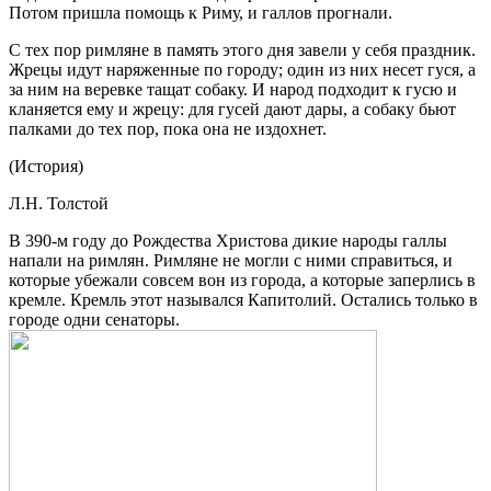
Потом пришла помощь к Риму, и галлов прогнали.
С тех пор римляне в память этого дня завели у себя праздник.
Жрецы идут наряженные по городу; один из них несет гуся, а
за ним на веревке тащат собаку. И народ подходит к гусю и
кланяется ему и жрецу: для гусей дают дары, а собаку бьют
палками до тех пор, пока она не издохнет.
(История)
Л.Н. Толстой
В 390-м году до Рождества Христова дикие народы галлы
напали на римлян. Римляне не могли с ними справиться, и
которые убежали совсем вон из города, а которые заперлись в
кремле. Кремль этот назывался Капитолий. Остались только в
городе одни сенаторы.