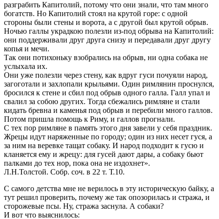
разграбить Капитолий, потому что они знали, что там много
богатств. Но Капитолий стоял на крутой горе: с одной
стороны были стены и ворота, а с другой был крутой обрыв.
Ночью галлы украдкою полезли из-под обрыва на Капитолий:
они поддерживали друг друга снизу и передавали друг другу
копья и мечи.
Так они потихоньку взобрались на обрыв, ни одна собака не
услыхала их.
Они уже полезли через стену, как вдруг гуси почуяли народ,
загоготали и захлопали крыльями. Один римлянин проснулся,
бросился к стене и сбил под обрыв одного галла. Галл упал и
свалил за собою других. Тогда сбежались римляне и стали
кидать бревна и каменья под обрыв и перебили много галлов.
Потом пришла помощь к Риму, и галлов прогнали.
С тех пор римляне в память этого дня завели у себя праздник.
Жрецы идут наряженные по городу; один из них несет гуся, а
за ним на веревке тащат собаку. И народ подходит к гусю и
кланяется ему и жрецу: для гусей дают дары, а собаку бьют
палками до тех нор, пока она не издохнет».
Л.Н.Толстой. Собр. соч. в 22 т. Т.10.
С самого детства мне не верилось в эту историческую байку, а
тут решил проверить, почему же так опозорилась и стража, и
сторожевые псы. Ну, стража заснула. А собаки?
И вот что выяснилось: