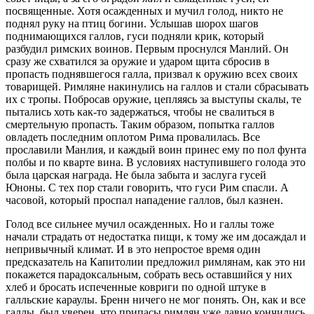
посвященные. Хотя осажденных и мучил голод, никто не
поднял руку на птиц богини. Услышав шорох шагов
поднимающихся галлов, гуси подняли крик, который
разбудил римских воинов. Первым проснулся Манлий. Он
сразу же схватился за оружие и ударом щита сбросив в
пропасть поднявшегося галла, призвал к оружию всех своих
товарищей. Римляне накинулись на галлов и стали сбрасывать
их с тропы. Побросав оружие, цепляясь за выступы скалы, те
пытались хоть как-то задержаться, чтобы не свалиться в
смертельную пропасть. Таким образом, попытка галлов
овладеть последним оплотом Рима провалилась. Все
прославили Манлия, и каждый воин принес ему по пол фунта
полбы и по кварте вина. В условиях наступившего голода это
была царская награда. Не была забыта и заслуга гусей
Юноны. С тех пор стали говорить, что гуси Рим спасли. А
часовой, который проспал нападение галлов, был казнен.
Голод все сильнее мучил осажденных. Но и галлы тоже
начали страдать от недостатка пищи, к тому же им досаждал и
непривычный климат. И в это непростое время один
предсказатель на Капитолии предложил римлянам, как это ни
покажется парадоксальным, собрать весь оставшийся у них
хлеб и бросать испеченные ковриги по одной штуке в
галльские караулы. Бренн ничего не мог понять. Он, как и все
галлы, был уверен, что припасы римлян уже давно кончились,