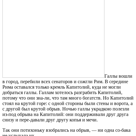
Галлы вошли
в город, перебили всех сенаторов и сожгли Рим. В середине
Рима оставался только кремль Капитолий, куда не могли
добраться галлы. Галлам хотелось разграбить Капитолий,
потому что они зна-ли, что там много богатств. Но Капитолий
стоял на крутой горе: с одной стороны были стены и ворота, а
с другой был крутой обрыв. Ночью галлы украдкою полезли
из-под обрыва на Капитолий: они поддерживали друг друга
снизу и пере-давали друг другу копья и мечи.
Так они потихоньку взобрались на обрыв, — ни одна со-бака
не услыхала их.