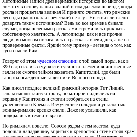
Летописные записи древнеримских историков во многом
ложатся в основу наших знаний о том далеком периоде, когда
росла и процветала великая И принято считать, что римские
легенды (равно как и греческие) не лгут. Но стоит ли слепо
доверять таким источникам? Ведь во все времена бывали
случаи, когда нелепыми рассказами стремились прикрыть
собственную халатность. А летописцы, как и все прочие
люди, во многом полагались на рассказы очевидцев, а не на
проверенные факты. Яркий тому пример - легенда о том, как
гуси спасли Рим.
Говорят об этом
чудесном спасении
с той самой поры, как в
390 г. до н.э. из-за чуткости гусиного племени воинственные
галлы не смогли тайком захватить Капитолий, где были
заперты осажденные защитники Вечного города.
Как писал позднее великий римский историк Тит Ливий,
галлы нашли тайную тропу, по которой поднялись на
вершину Капитолия и смогли взобраться на стены
укрепленного Кремля. Измученные голодом и усталостью
воины-римляне крепко спали. Даже не услышали, как
подкрались в темноте враги.
Но римлянам повезло. Совсем рядом с тем местом, куда
подошли нападавшие, впритык к крепостной стене стоял храм
в котором жили ее священные птицы - гуси. Несмотря на