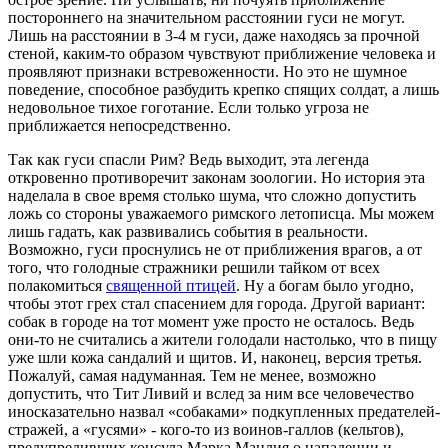
постороннего на значительном расстоянии гуси не могут.
Лишь на расстоянии в 3-4 м гуси, даже находясь за прочной
стеной, каким-то образом чувствуют приближение человека и
проявляют признаки встревоженности. Но это не шумное
поведение, способное разбудить крепко спящих солдат, а лишь
недовольное тихое гоготание. Если только угроза не
приближается непосредственно.
Так как гуси спасли Рим? Ведь выходит, эта легенда
откровенно противоречит законам зоологии. Но история эта
наделала в свое время столько шума, что сложно допустить
ложь со стороны уважаемого римского летописца. Мы можем
лишь гадать, как развивались события в реальности.
Возможно, гуси проснулись не от приближения врагов, а от
того, что голодные стражники решили тайком от всех
полакомиться
священной птицей
. Ну а богам было угодно,
чтобы этот грех стал спасением для города. Другой вариант:
собак в городе на тот момент уже просто не осталось. Ведь
они-то не считались а жители голодали настолько, что в пищу
уже шли кожа сандалий и щитов. И, наконец, версия третья.
Пожалуй, самая надуманная. Тем не менее, возможно
допустить, что Тит Ливий и вслед за ним все человечество
иносказательно назвал «собаками» подкупленных предателей-
стражей, а «гусями» - кого-то из воинов-галлов (кельтов),
предупредивших консула Марка Манлия о нападении и