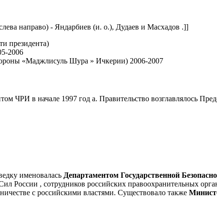
слева направо) - Яндарбиев (и. о.), Дудаев и Масхадов .]]
ти президента)
05-2006
ороны «Маджлисуль Шура » Ичкерии) 2006-2007
м ЧРИ в начале 1997 год а. Правительство возглавлялось Пред
зведку именовалась
Департаментом Государственной Безопасн
л России , сотрудников российских правоохранительных орган
удничестве с российскими властями. Существовало также
Минист