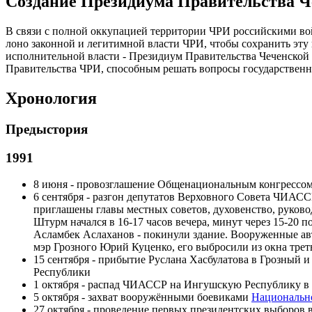
Создание Президиума Правительства Ч
В связи с полной оккупацией территории ЧРИ российскими во
лоно законной и легитимной власти ЧРИ, чтобы сохранить эту
исполнительной власти - Президиум Правительства Чеченской
Правительства ЧРИ, способным решать вопросы государственно
Хронология
Предыстория
1991
8 июня - провозглашение Общенациональным конгрессом
6 сентября - разгон депутатов Верховного Совета ЧИАСС
приглашены главы местных советов, духовенство, руков
Штурм начался в 16-17 часов вечера, минут через 15-20 
Асламбек Аслаханов - покинули здание. Вооруженные авт
мэр Грозного Юрий Куценко, его выбросили из окна треть
15 сентября - прибытие Руслана Хасбулатова в Грозны
Республики
1 октября - распад ЧИАССР на Ингушскую Республику в
5 октября - захват вооружёнными боевиками
Национальн
27 октября - проведение первых президентских выборов в