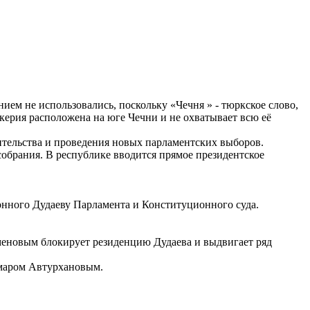
ем не использовались, поскольку «Чечня » - тюркское слово,
керия расположена на юге Чечни и не охватывает всю её
вительства и проведения новых парламентских выборов.
обрания. В республике вводится прямое президентское
ионного Дудаеву Парламента и Конституционного суда.
еновым блокирует резиденцию Дудаева и выдвигает ряд
Умаром Автурхановым.