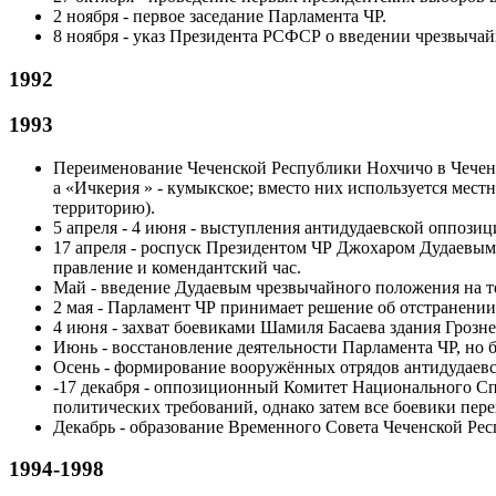
2 ноября - первое заседание Парламента ЧР.
8 ноября - указ Президента РСФСР о введении чрезвыча
1992
1993
Переименование Чеченской Республики Нохчичо в Чеченск
а «
Ичкерия
» - кумыкское; вместо них используется мест
территорию).
5 апреля - 4 июня - выступления антидудаевской оппозиц
17 апреля - роспуск Президентом ЧР Джохаром Дудаевым 
правление и комендантский час.
Май - введение Дудаевым чрезвычайного положения на 
2 мая - Парламент ЧР принимает решение об отстранении
4 июня - захват боевиками Шамиля Басаева здания Грозн
Июнь - восстановление деятельности Парламента ЧР, но б
Осень - формирование вооружённых отрядов антидудаев
-17 декабря - оппозиционный Комитет Национального С
политических требований, однако затем все боевики пере
Декабрь - образование Временного Совета Чеченской Ре
1994-1998