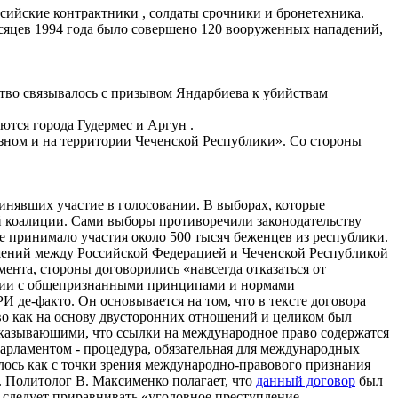
сийские контрактники , солдаты срочники и бронетехника.
есяцев 1994 года было совершено 120 вооруженных нападений,
тво связывалось с призывом Яндарбиева к убийствам
ются города Гудермес и Аргун .
зном и на территории Чеченской Республики». Со стороны
принявших участие в голосовании. В выборах, которые
 коалиции. Сами выборы противоречили законодательству
 принимало участия около 500 тысяч беженцев из республики.
шений между Российской Федерацией и Чеченской Республикой
ента, стороны договорились «навсегда отказаться от
твии с общепризнанными принципами и нормами
 де-факто. Он основывается на том, что в тексте договора
во как на основу двусторонних отношений и целиком был
указывающими, что ссылки на международное право содержатся
парламентом - процедура, обязательная для международных
ялось как с точки зрения международно-правового признания
 . Политолог В. Максименко полагает, что
данный договор
был
 следует приравнивать «уголовное преступление -