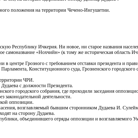
йного положения на территории Чечено-Ингушетии.
ую Республику Ичкерия. Ни новое, ни старое названия населени
ное самоназвание «Нохчийн» (к тому же историческая область Ич
ии в центре Грозного с требованием отставки президента и пра
Парламента, Конституционного суда, Грозненского городского с
территории ЧРИ.
 Дудаева с должности Президента.
енского городского собрания, где проходили заседания оппозиц
ез законодательной деятельности.
ской оппозиции.
пасения, возглавляемый бывшим сторонником Дудаева И. Сулейм
ходят на сторону Дудаева.
спублики, объединившего отряды оппозиции и возглавляемого 