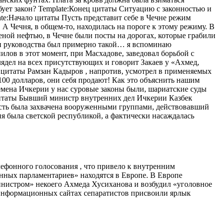
бует закон? Template:Конец цитаты Ситуацию с законностью и
e:Начало цитаты Пусть представит себе в Чечне режим
А Чечня, в общем-то, находилась на пороге к этому режиму. В
еной нефтью, в Чечне были посты на дорогах, которые грабили
ри руководства был примерно такой… я вспоминаю
лов в этот момент, при Масхадове, заведовал борьбой с
ядел на всех присутствующих и говорит Закаев у «Ахмед,
 цитаты Рамзан Кадыров , напротив, усмотрел в применяемых
100 долларов, они себя продают! Как это объяснить нашим
времена Ичкерии у нас суровые законы были, шариатские суды
 цитаты Бывший министр внутренних дел Ичкерии Казбек
ласть была захвачена вооруженными группами, действовавший
я была светской республикой, а фактически насаждалась
лефонного голосования , что привело к внутренним
анных парламентариев» находятся в Европе. В Европе
инистром» некоего Ахмеда Хусиханова и возбудил «уголовное
а информационных сайтах сепаратистов присвоили ярлык