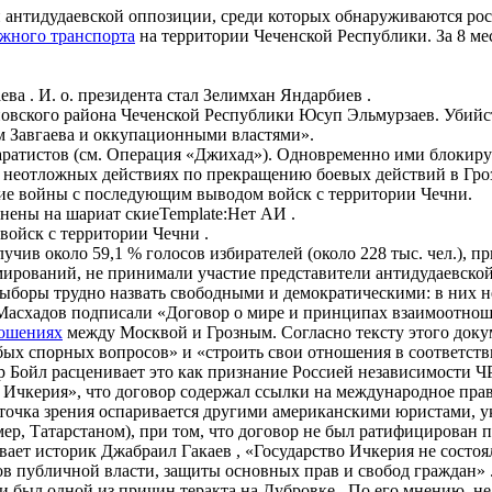
и антидудаевской оппозиции, среди которых обнаруживаются рос
жного транспорта
на территории Чеченской Республики. За 8 м
ва . И. о. президента стал Зелимхан Яндарбиев .
новского района Чеченской Республики Юсуп Эльмурзаев. Убийс
 Завгаева и оккупационными властями».
аратистов (см. Операция «Джихад»). Одновременно ими блокиру
О неотложных действиях по прекращению боевых действий в Гро
ие войны с последующим выводом войск с территории Чечни.
енены на шариат скиеTemplate:Нет АИ .
 войск с территории Чечни .
учив около 59,1 % голосов избирателей (около 228 тыс. чел.), 
ирований, не принимали участие представители антидудаевской
ыборы трудно назвать свободными и демократическими: в них не
А.Масхадов подписали «Договор о мире и принципах взаимоотно
ношениях
между Москвой и Грозным. Согласно тексту этого докум
ых спорных вопросов» и «строить свои отношения в соответс
Бойл расценивает это как признание Россией независимости ЧРИ
 Ичкерия», что договор содержал ссылки на международное пра
а точка зрения оспаривается другими американскими юристами, 
ер, Татарстаном), при том, что договор не был ратифицирован 
вает историк Джабраил Гакаев , «Государство Ичкерия не состо
тов публичной власти, защиты основных прав и свобод граждан»
и был одной из причин теракта на Дубровке . По его мнению, не