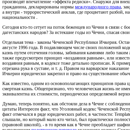
производят впечатление «эффекта редиски». Снаружи для внешн
гражданина, декларированы нормы
международного права
, за
а внутри - террористический анклав, где процветают разбой, 
национальности .
Сегодня кто-то сетует на поток беженцев из Чечни в связи с б
дагестанских народов? За истекшие годы из Чечни, спасая сво
Отдельная тема - законы Чеченской Республики Ичкерия. Оста
августе 1996 года. В подавляющем числе своих положений код
казнь путем отсечения головы, забивания камнями либо таким 
также предусмотрен принцип «воздаяния равным», или известный
воздаяния равным, в кодексе тоже детально прописан. К пример
отрезана рука в суставе, и т. д. Правом на варварское наказа
Ичкерии юридически закрепил и право на существование обыч
Как известно, одним из основополагающих принципов права ци
смертная казнь. Общепризнано, что человеческая жизнь не име
эквивалентна их стоимости, периодически определяемой верхо
Думаю, теперь понятно, как обстояли дела в Чечне с соблюден
цитаты Интересен факт, что Уголовный кодекс Чеченской Респу
факт отмечался в ряде юридических работ, в частности: Templ
слышали, но который мало кто читал, был практически полност
(правовой школой), - в то время как в Чечне преобладает шафи
выполненном
подстрочном переводе
указанного кодекса Судан