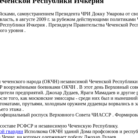
еченской Республики Ичкерия
йсками, самоустранением Президента ЧРИ Докку Умарова от сво
 власть, в августе 2009 г. за рубежом действующими политикам
 Республики Ичкерия . Президиум Правительства Чеченской Ре
го уровня .
 чеченского народа (ОКЧН) независимой Чеченской Республики
Р вооружёнными боевиками ОКЧН . В этот день Верховный совет
одители предприятий. Джохар Дудаев, Яраги Мамадаев и другие
после того, как московские эмиссары - среди них был и нынешни
оматами, прутьями, холодным оружием дудаевцы ворвались в за
его этажа .
й и официальный роспуск Верховного Совета ЧИАССР . Формиро
 составе РСФСР и независимую Чеченскую Республику.
ой гвардии
Исполкома ОКЧН зданий Дома профсоюзов и республ
 Чечне, на которых одерживает победу Джохар Дудаев .