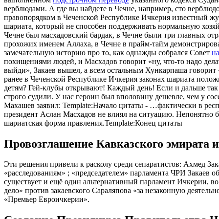
верблюдами. А где вы найдете в Чечне, например, сто верблюд
правопорядком в Чеченской Республике Ичкерия известный жу
шариата, который не способен поддерживать нормальную хозяйс
Чечне был масхадовский бардак, в Чечне были три главных отр
прохожих именем Аллаха, в Чечне в прайм-тайм демонстрирова
замечательную историю про то, как однажды собрался Совет
н
похищениями людей, и Масхадов говорит «ну, что-то надо дела
выйди», Закаев вышел, а всем остальным Хункарпаша говорит 
ранее в Чеченской Республике Ичкерия законах шариата полож
детям? Гей-клубы открывают! Каждый день! Если и дальше так п
строго судили. У нас героин был вполовину дешевле, чем у с
Махашев заявил: Template:Начало цитаты - …фактически в рес
президент Аслан Масхадов не влиял на ситуацию. Непонятно б
шариатская форма правления.Template:Конец цитаты
Провозглашение Кавказского эмирата 
Эти решения привели к расколу среди сепаратистов: Ахмед Зак
«расследованиям» ; «председателем» парламента ЧРИ Закаев об
существует и ещё один альтернативный парламент Ичкерии, во
дело» против закаевского Сараляпова «за незаконную деятельн
«Премьер Евроичкерии».