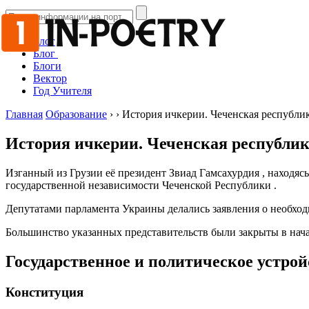
Блог
Блог
Блоги
Вектор
Год Учителя
Главная
Образование
›
›
История ичкерии. Чеченская республи
История ичкерии. Чеченская республи
Изганный из Грузии её президент Звиад Гамсахурдия , находяс
государственной независимости Чеченской Республики .
Депутатами парламента Украины делались заявления о необхо
Большинство указанных представительств были закрыты в начал
Государственное и политическое устрой
Конституция