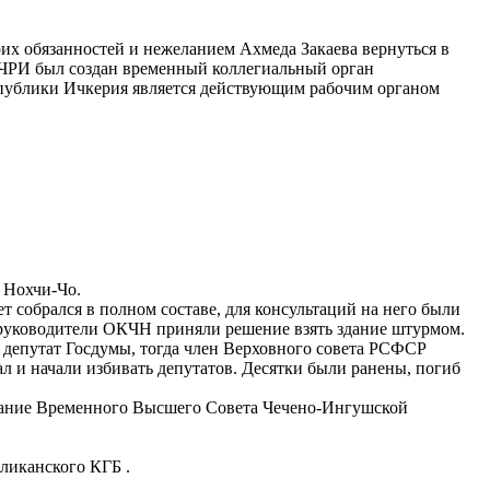
их обязанностей и нежеланием Ахмеда Закаева вернуться в
и ЧРИ был создан временный коллегиальный орган
спублики Ичкерия является действующим рабочим органом
 Нохчи-Чо.
 собрался в полном составе, для консультаций на него были
 руководители ОКЧН приняли решение взять здание штурмом.
й депутат Госдумы, тогда член Верховного совета РСФСР
л и начали избивать депутатов. Десятки были ранены, погиб
вание Временного Высшего Совета Чечено-Ингушской
иканского КГБ .