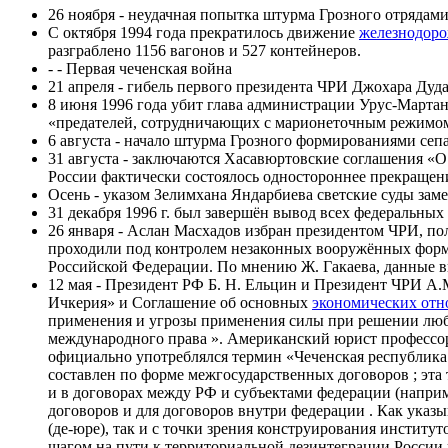
26 ноября - неудачная попытка штурма Грозного отрядам
С октября 1994 года прекратилось движение
железнодоро
разграблено 1156 вагонов и 527 контейнеров.
- - Первая чеченская война
21 апреля - гибель первого президента ЧРИ Джохара Дудае
8 июня 1996 года убит глава администрации Урус-Марта
«предателей, сотрудничающих с марионеточным режимом
6 августа - начало штурма Грозного формированиями сеп
31 августа - заключаются Хасавюртовские соглашения «
России фактически состоялось одностороннее прекращен
Осень - указом Зелимхана Яндарбиева светские суды зам
31 декабря 1996 г. был завершён вывод всех федеральных
26 января - Аслан Масхадов избран президентом ЧРИ, пол
проходили под контролем незаконных вооружённых форм
Российской Федерации. По мнению Ж. Гакаева, данные в
12 мая - Президент РФ Б. Н. Ельцин и Президент ЧРИ 
Ичкерия» и Соглашение об основных
экономических от
применения и угрозы применения силы при решении люб
международного права ». Американский юрист профессор 
официально употреблялся термин «Чеченская республика
составлен по форме межгосударственных договоров ; эт
и в договорах между РФ и субъектами федерации (наприм
договоров и для договоров внутри федерации . Как указы
(де-юре), так и с точки зрения конструирования институ
шагом на пути к территориальной дезинтеграции России 