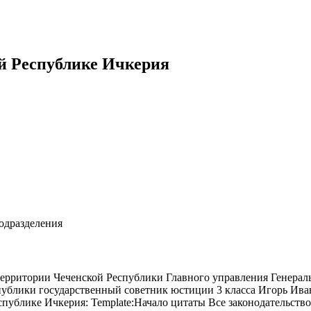
й Республике Ичкерия
одразделения
 территории Чеченской Республики Главного управления Генера
публики государственный советник юстиции 3 класса Игорь Ива
спублике Ичкерия: Template:Начало цитаты Все законодательств