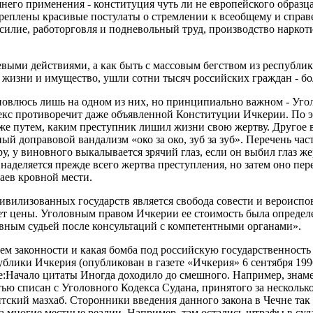
его применения - конституция чуть ли не европейского образца
креплены красивые постулаты о стремлении к всеобщему и спра
насилие, работорговля и подневольный труд, производство нарко
оевыми действиями, а как быть с массовым бегством из республик
и жизни и имущество, ушли сотни тысяч российских граждан - б
новлюсь лишь на одном из них, но принципиально важном - Уго
екс противоречит даже объявленной Конституции Ичкерии. По э
же путем, каким преступник лишил жизни свою жертву. Другое в
 доправовой вандализм «око за око, зуб за зуб». Перечень часте
у, у виновного выкалывается зрячий глаз, если он выбил глаз же
ние наделяется прежде всего жертва преступления, но затем оно 
аев кровной мести.
вилизованных государств является свобода совести и вероиспов
ет цены. Уголовным правом Ичкерии ее стоимость была определен
вным судьей после консультаций с компетентными органами».
ием законности и какая бомба под российскую государственност
блики Ичкерия (опубликован в газете «Ичкерия» 6 сентября 1996
ate:Начало цитаты Иногда доходило до смешного. Например, зна
ью списан с Уголовного Кодекса Судана, принятого за несколько
итский мазхаб. Сторонники введения данного закона в Чечне так
а многие местные реалии. Например, там остались штрафы в суд