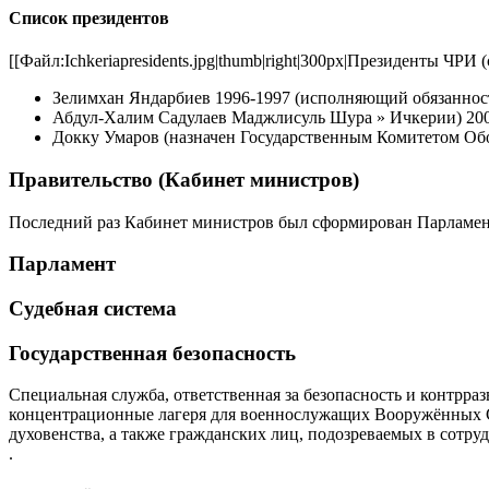
Список президентов
[[Файл:Ichkeriapresidents.jpg|thumb|right|300px|Президенты ЧРИ (
Зелимхан Яндарбиев 1996-1997 (исполняющий обязаннос
Абдул-Халим Садулаев Маджлисуль Шура » Ичкерии) 20
Докку Умаров (назначен Государственным Комитетом Об
Правительство (Кабинет министров)
Последний раз Кабинет министров был сформирован Парламенто
Парламент
Судебная система
Государственная безопасность
Специальная служба, ответственная за безопасность и контрра
концентрационные лагеря для военнослужащих Вооружённых Си
духовенства, а также гражданских лиц, подозреваемых в сотр
.