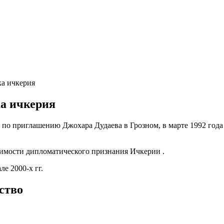
ка ичкерия
ка ичкерия
ь по приглашению Джохара Дудаева в Грозном, в марте 1992 год
димости дипломатического признания Ичкерии .
е 2000-х гг.
ство