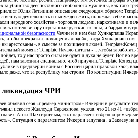
ов за убийство дееспособного свободного мужчины, как того тре
рналист Юлия Латынина описывала следующим образом: Templat
твенную деятельность и вынужден жить, порождая себе врагов. 
асли народного хозяйства - торговля людьми, наркотиками и пал
лись по телевизору отрезанные русские головы, и бардак внут
ациональной безопасности
Чечни и в нем был Хункарпаша Исрапи
ть, чтобы прекратить похищения людей», тогда Хункарпаша погл
«вы арестованы», в смысле за похищения людей. Template:Конец
ительный момент: Template:Начало цитаты - …чтобы заработать 
ойдет, то у нас просто силы не будет и духа не будет. Вот во 
оседей, нам завозили специально, чтоб приучить.Template:Конец
публике в преддверии войны с Россией царил правовой хаос, в
ыло даже, что за республику мы строим. По конституции Ичкери
и ликвидация ЧРИ
аев объявил себя «премьер-министром» Ичкерии в результате те
ъявил некоего Жаллоуди Сараляпова, указав, что 21 из 41 «избр
 главе с Апти Шахгириевым; этот парламент избрал «премьер-м
ость». Ситуация с парламентом Ичкерии запутана , а Закаеву н