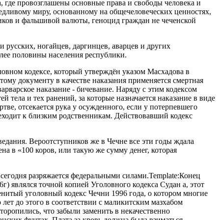
, где провозглашены основные права и свободы человека и
ведливому миру, основанному на общечеловеческих ценностях,
тиков и фальшивой валюты, геноцид граждан не чеченской
и русских, ногайцев, даргинцев, аварцев и других
олее половины населения республики.
ловном кодексе, который утверждён указом Масхадова в
тому документу в качестве наказания применяется смертная
арварское наказание - бичевание. Наряду с этим кодексом
й тела и тех ранений, за которые назначается наказание в виде
ртве, отсекается рука у осужденного, если у потерпевшего
переходит к близким родственникам. Действовавший кодекс
едания. Вероотступников же в Чечне все эти годы ждала
а в «100 коров, или такую же сумму денег, которая
ь сегодня разряжается федеральными силами.Template:Конец
г) являлся точной копией Уголовного кодекса Судан а, этот
менитый уголовный кодекс Чечни 1996 года, о котором многие
 лет до этого в соответствии с маликитским мазхабом
 торопились, что забыли заменить в некачественно
анских фунтах. Плата за кровь должна была взиматься