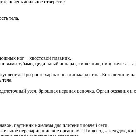
ик, печень анальное отверстие.
сть тела.
рюшных ног + хвостовой плавник.
тиновыми зубами, цедильный аппарат, кишечник, пищ. железа – а
упления. При росте характерна линька хитина. Есть личиночная
 тела.
дглоточный узел, брюшная нервная цепочка. Орган осязания и о
давок, паутинные железы для плетения ловчей сети.
ительное переваривание вне организма. Пищевод – желудок, киш