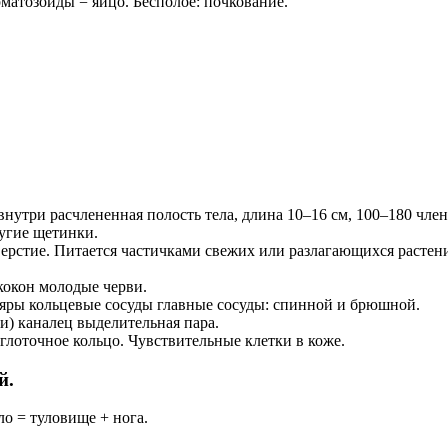
матозоиды = яйцо. Бесполое: почкование.
.
нутри расчлененная полость тела, длина 10–16 см, 100–180 член
угие щетинки.
верстие. Питается частичками свежих или разлагающихся растен
кокон молодые черви.
ляры кольцевые сосуды главные сосуды: спинной и брюшной.
и) каналец выделительная пара.
глоточное кольцо. Чувствительные клетки в коже.
й.
о = туловище + нога.