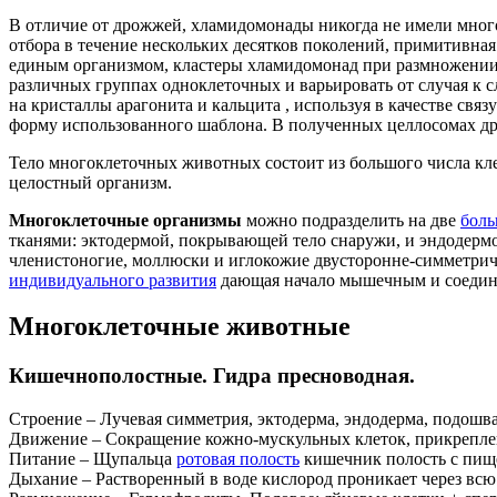
В отличие от дрожжей, хламидомонады никогда не имели много
отбора в течение нескольких десятков поколений, примитивная
единым организмом, кластеры хламидомонад при размножении р
различных группах одноклеточных и варьировать от случая к 
на кристаллы арагонита и кальцита , используя в качестве с
форму использованного шаблона. В полученных целлосомах д
Тело многоклеточных животных состоит из большого числа кле
целостный организм.
Многоклеточные организмы
можно подразделить на две
боль
тканями: эктодермой, покрывающей тело снаружи, и эндодер
членистоногие, моллюски и иглокожие двусторонне-симметричн
индивидуального развития
дающая начало мышечным и соединит
Многоклеточные животные
Кишечнополостные. Гидра пресноводная.
Строение – Лучевая симметрия, эктодерма, эндодерма, подошва
Движение – Сокращение кожно-мускульных клеток, прикреплен
Питание – Щупальца
ротовая полость
кишечник полость с пище
Дыхание – Растворенный в воде кислород проникает через всю 