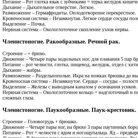
Питание – Рот глотка язык с зубчиками = терка желудок кишечн
Дыхание – Дыхательное отверстие. Легкое.
Размножение – Гермафродиты. Оплодотворение перекрестное.
Кровеносная система – Незамкнутая. Легкое сердце сосуды поло
Выделение – Почка.
Нервная система – Окологлоточное скопление узлов нервы.
Членистоногие. Ракообразные. Речной рак.
Строение – + брюхо.
Движение – Четыре пары ходильных ног, для плавания 5 пар б
Питание – рот челюсти, глотка, пищевод, желудок, отдел с хи
Дыхание – жабры.
Размножение – Раздельнополые. Икра на ножках брюшка до выл
Кровеносная система – Незамкнутое. Сердце – сосуды – полость
Выделение – Железы с выводным каналом у основания усиков.
Нервная система – Окологлоточное кольцо = надглоточный и по
сложных глаза.
Членистоногие. Паукообразные. Паук-крестовик.
Строение – Головогрудь + брюшко.
Движение – Четыре пары ног, на брюхе 3 пары паутинных боро
Питание – Рот = челюсти с ядом и ногощупальца. Яд – предвар