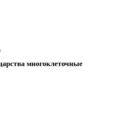
е
дцарства многоклеточные