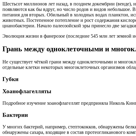
Шестьсот миллионов лет назад, в позднем докембрии (венде),
появляются как бы вдруг, но число родов и видов небольшое.
питания для вторых. Обильный в холодных водах планктон, и
животных. Постепенное потепление и рост содержания кислоро
цианобактерии. Начало палеозойской эры принесло две загадк
Эволюция жизни в фанерозое (последние 545 млн лет земной и
Грань между одноклеточными и много
Не существует чёткой грани между одноклеточными и многокл
отдельные клетки некоторых многоклеточных организмов обла
Губки
Хоанофлагелляты
Подробное изучение хоанофлагеллят предприняла Николь Кинг
Бактерии
У многих бактерий, например, стептококков, обнаружены белки
обнаружены сахара, входящие в состав протеогликанового ком