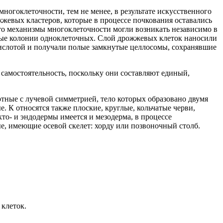
огоклеточности, тем не менее, в результате искусственного
жжевых кластеров, которые в процессе почкования оставались
что механизмы многоклеточности могли возникать независимо в
нные колонии одноклеточных. Слой дрожжевых клеток наносили
 кислотой и получали полые замкнутые целлосомы, сохранявшие
самостоятельность, поскольку они составляют единый,
тные с лучевой симметрией, тело которых образовано двумя
. К относятся также плоские, круглые, кольчатые черви,
о- и эндодермы имеется и мезодерма, в процессе
, имеющие осевой скелет: хорду или позвоночный столб.
клеток.