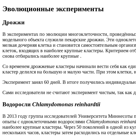
Эволюционные эксперименты
Дрожжи
В экспериментах по эволюции многоклеточности, проведённых
модельного объекта служили пекарские дрожжи. Эти одноклето
мелкая дочерняя клетка и становится самостоятельным организ
клеток, входящих в наиболее крупные кластеры. Критерием отб
снова отбирались наиболее крупные .
Со временем дрожжевые кластеры начинали вести себя как един
кластер делился на большую и малую части. При этом клетки, 
Эксперимент занял 60 дней. В итоге получились индивидуальн
Сами исследователи не считают эксперимент чистым, так как 
Водоросли
Chlamydomonas reinhardtii
В 2013 году группа исследователей Университета Миннесоты 
опыты с одноклеточными водорослями
Chlamydomonas reinhard
наиболее крупные кластеры. Через 50 поколений в одной из к
нескольких часов, кластеры затем расходились на отдельные кл