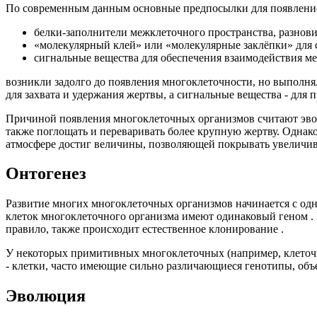
По современным данным основные предпосылки для появление
белки-заполнители межклеточного пространства, разнови
«молекулярный клей» или «молекулярные заклёпки» для 
сигнальные вещества для обеспечения взаимодействия м
возникли задолго до появления многоклеточности, но выпол
для захвата и удержания жертвы, а сигнальные вещества - для
Причиной появления многоклеточных организмов считают эвол
также поглощать и переваривать более крупную жертву. Однако
атмосфере достиг величины, позволяющей покрывать увеличив
Онтогенез
Развитие многих многоклеточных организмов начинается с одн
клеток многоклеточного организма имеют одинаковый геном . 
правило, также происходит естественное клонирование .
У некоторых примитивных многоклеточных (например, клеточ
- клетки, часто имеющие сильно различающиеся генотипы, объ
Эволюция