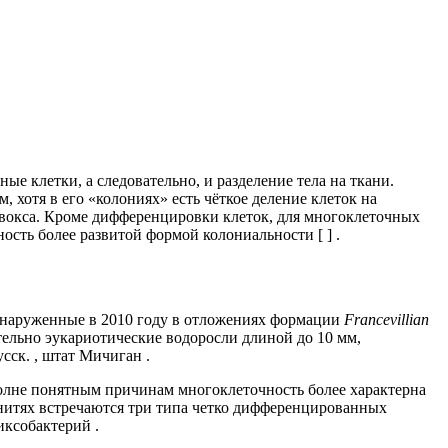
е клетки, а следовательно, и разделение тела на ткани.
хотя в его «колониях» есть чёткое деление клеток на
вокса. Кроме дифференцировки клеток, для многоклеточных
ость более развитой формой колониальности [
] .
бнаруженные в 2010 году в отложениях формации
Francevillian
жительно эукариотические водоросли длиной до 10 мм,
усск. , штат Мичиган .
полне понятным причинам многоклеточность более характерна
в нитях встречаются три типа четко дифференцированных
иксобактерий .