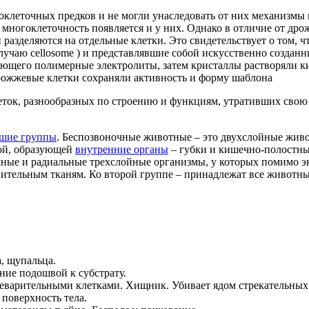
клеточных предков и не могли унаследовать от них механизмы мн
 многоклеточность появляется и у них. Однако в отличие от дро
азделяются на отдельные клетки. Это свидетельствует о том, 
случаю cellosome ) и представлявшие собой искусственно созда
вязующего полимерные электролиты, затем кристаллы растворяли
рожжевые клетки сохраняли активность и форму шаблона
ток, разнообразных по строению и функциям, утративших свою 
шие группы
. Беспозвоночные животные – это двухслойные живо
мой, образующей
внутренние органы
– губки и кишечно-полостные
ые и радиальные трехслойные организмы, у которых помимо экт
ельным тканям. Ко второй группе – принадлежат все животные
, щупальца.
ие подошвой к субстрату.
варительными клетками. Хищник. Убивает ядом стрекательных 
поверхность тела.