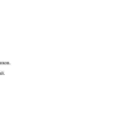
иков.
ий.