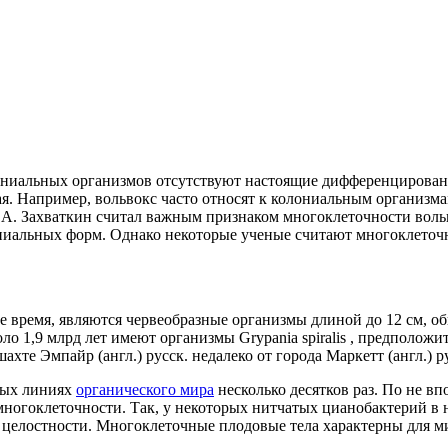
ониальных организмов отсутствуют настоящие дифференцированны
 Например, вольвокс часто относят к колониальным организмам, 
 А. Захваткин считал важным признаком многоклеточности воль
ниальных форм. Однако некоторые ученые считают многоклеточн
 время, являются червеобразные организмы длиной до 12 см, о
около 1,9 млрд лет имеют организмы Grypania spiralis , предполо
 шахте Эмпайр
(англ.)
русск. недалеко от города Маркетт
(англ.)
р
ных линиях
органического мира
несколько десятков раз. По не в
и многоклеточности. Так, у некоторых нитчатых цианобактерий 
 целостности. Многоклеточные плодовые тела характерны для м