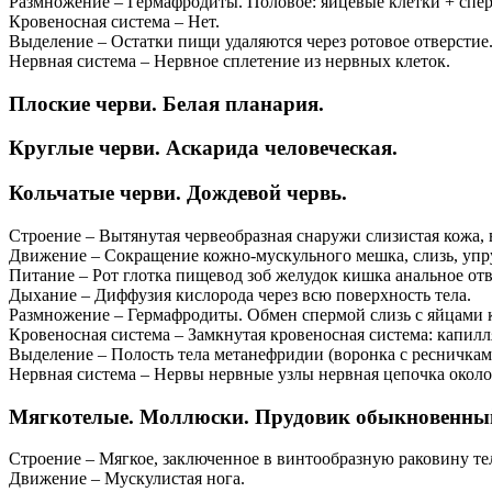
Размножение – Гермафродиты. Половое: яйцевые клетки + спер
Кровеносная система – Нет.
Выделение – Остатки пищи удаляются через ротовое отверстие
Нервная система – Нервное сплетение из нервных клеток.
Плоские черви. Белая планария.
Круглые черви. Аскарида человеческая.
Кольчатые черви. Дождевой червь.
Строение – Вытянутая червеобразная снаружи слизистая кожа, в
Движение – Сокращение кожно-мускульного мешка, слизь, упр
Питание – Рот глотка пищевод зоб желудок кишка анальное от
Дыхание – Диффузия кислорода через всю поверхность тела.
Размножение – Гермафродиты. Обмен спермой слизь с яйцами 
Кровеносная система – Замкнутая кровеносная система: капил
Выделение – Полость тела метанефридии (воронка с ресничкам
Нервная система – Нервы нервные узлы нервная цепочка около
Мягкотелые. Моллюски. Прудовик обыкновенны
Строение – Мягкое, заключенное в винтообразную раковину тел
Движение – Мускулистая нога.