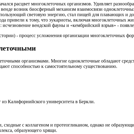
 начался расцвет многоклеточных организмов. Удивляет разнообр
 В венде возник биосферный механизм взаимосвязи одноклеточны
спользующий световую энергию, стал пищей для плавающих и д
да привели к тому, что эукариоты, включая многоклеточных жив
и: исчезновение вендской фауны и «кембрийский взрыв» - появл
стории) - процесс усложнения организации многоклеточных фор
клеточными
еточными организмами. Многие одноклеточные обладают средств
дают способностью к самостоятельному существованию.
 из Калифорнийского университета в Беркли.
, сходные с коллагеном и протеогликаном, однако не образующи
плекса, образующего хрящи.