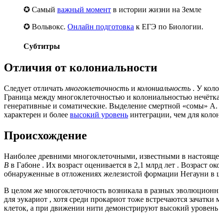
✪ Самый
важный момент
в истории жизни на Земле
✪ Вольвокс.
Онлайн подготовка
к ЕГЭ по Биологии.
Субтитры
Отличия от колониальности
Следует отличать
многоклеточность
и
колониальность
. У кол
Граница между многоклеточностью и колониальностью нечёткая.
генеративные и соматические. Выделение смертной «сомы» А.
характерен и более
высокий уровень
интеграции, чем для коло
Происхождение
Наиболее древними многоклеточными, известными в настоящее
B
в Габоне . Их возраст оценивается в 2,1 млрд лет . Возраст 
обнаруженные в отложениях железистой формации Негауни в
В целом же многоклеточность возникала в разных эволюцион
для эукариот , хотя среди прокариот тоже встречаются зачатк
клеток, а при движении нити демонстрируют высокий уровень