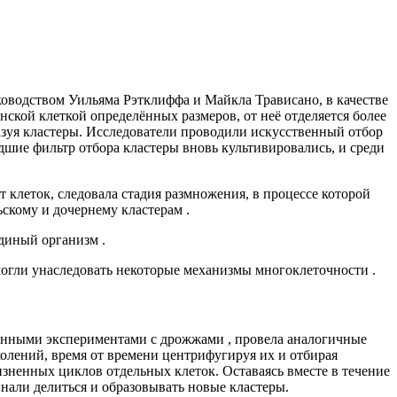
оводством Уильяма Рэтклиффа и Майкла Трависано, в качестве
кой клеткой определённых размеров, от неё отделяется более
разуя кластеры. Исследователи проводили искусственный отбор
дшие фильтр отбора кластеры вновь культивировались, и среди
 клеток, следовала стадия размножения, в процессе которой
ьскому и дочернему кластерам .
диный организм .
огли унаследовать некоторые механизмы многоклеточности .
ионными экспериментами с дрожжами , провела аналогичные
околений, время от времени центрифугируя их и отбирая
зненных циклов отдельных клеток. Оставаясь вместе в течение
инали делиться и образовывать новые кластеры.