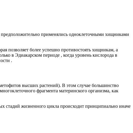
и» предположительно применялись одноклеточными хищниками
ая позволяет более успешно противостоять хищникам, а
лько в Эдиакарском периоде , когда уровень кислорода в
ости .
аметофитов высших растений). В этом случае большинство
 многоклеточного фрагмента материнского организма, как
ых стадий жизненного цикла происходит принципиально иначе