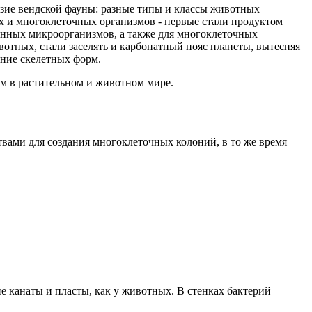
азие вендской фауны: разные типы и классы животных
х и многоклеточных организмов - первые стали продуктом
онных микроорганизмов, а также для многоклеточных
отных, стали заселять и карбонатный пояс планеты, вытесняя
ение скелетных форм.
м в растительном и животном мире.
ами для создания многоклеточных колоний, в то же время
е канаты и пласты, как у животных. В стенках бактерий