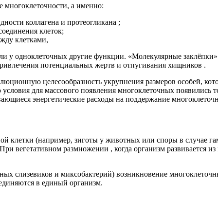
 многоклеточности, а именно:
дности коллагена и протеогликана ;
соединения клеток;
ежду клетками,
няли у одноклеточных другие функции. «Молекулярные заклёпк
 привлечения потенциальных жертв и отпугивания хищников .
юционную целесообразность укрупнения размеров особей, котор
 условия для массового появления многоклеточных появились то
ающиеся энергетические расходы на поддержание многоклеточн
ой клетки (например, зиготы у животных или споры в случае г
При вегетативном размножении , когда организм развивается из
ных слизевиков и миксобактерий) возникновение многоклеточн
единяются в единый организм.