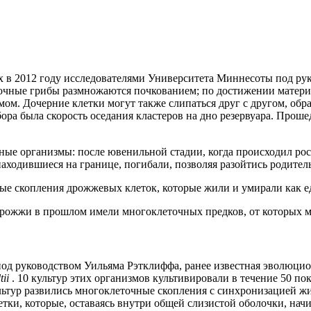
 в 2012 году исследователями Университета Миннесоты под рук
чные грибы размножаются почкованием; по достижении материнс
мом. Дочерние клетки могут также слипаться друг с другом, об
ора была скорость оседания кластеров на дно резервуара. Проше
ые организмы: после ювенильной стадии, когда происходил рост
находившиеся на границе, погибали, позволяя разойтись родител
ые скопления дрожжевых клеток, которые жили и умирали как е
дрожжи в прошлом имели многоклеточных предков, от которых м
под руководством Уильяма Рэтклиффа, ранее известная эволюц
tii
. 10 культур этих организмов культивировали в течение 50 п
ультур развились многоклеточные скопления с синхронизацией жи
етки, которые, оставаясь внутри общей слизистой оболочки, нач