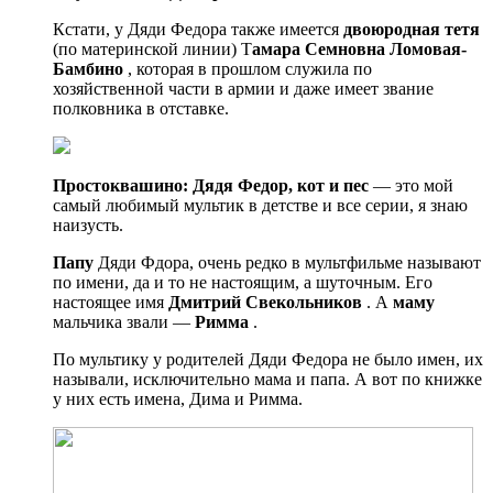
Кстати, у Дяди Федора также имеется
двоюродная тетя
(по материнской линии) Т
амара Семновна Ломовая-
Бамбино
, которая в прошлом служила по
хозяйственной части в армии и даже имеет звание
полковника в отставке.
Простоквашино: Дядя Федор, кот и пес
— это мой
самый любимый мультик в детстве и все серии, я знаю
наизусть.
Папу
Дяди Фдора, очень редко в мультфильме называют
по имени, да и то не настоящим, а шуточным. Его
настоящее имя
Дмитрий Свекольников
. А
маму
мальчика звали —
Римма
.
По мультику у родителей Дяди Федора не было имен, их
называли, исключительно мама и папа. А вот по книжке
у них есть имена, Дима и Римма.