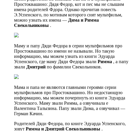
Простоквашино: Дядя Федор, кот и пес мы не слышим
имена родителей Фдора. Однако прочитав повесть
Э.Успенского, по мотивам которого снят мультфильм,
можно узнать их имена —
Дима и Римма
Свекольниковы
.
Маму и папу Дяди Федора в серии мультфильмов про
Простоквашино по имени не называли. Но такую
информацию, мы можем узнать из книги Эдуарда
Успенского, где маму Дяди Федора звали
Римма
, а папу
звали
Дмитрий
по фамилии Свекольников.
Мама и папа не являются главными героями серии
мультфильмов про Простоквашино. Но недостающую
информацию, мы можем почерпнуть из книги Эдуарда
Успенского. Маму звали Римма, а озвучивала е
Валентина Талызина. Папу звали Дима, а озвучивал —
Герман Качин.
Родителей Дяди Федора, по книге Эдуарда Успенского,
зовут
Римма и Дмитрий Свекольниковы
.