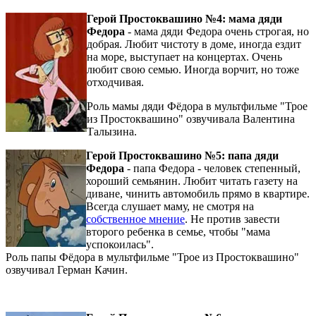
Герой Простоквашино №4: мама дяди
Федора
- мама дяди Федора очень строгая, но
добрая. Любит чистоту в доме, иногда ездит
на море, выступает на концертах. Очень
любит свою семью. Иногда ворчит, но тоже
отходчивая.
Роль мамы дяди Фёдора в мультфильме "Трое
из Простоквашино" озвучивала Валентина
Талызина.
Герой Простоквашино №5: папа дяди
Федора
- папа Федора - человек степенный,
хороший семьянин. Любит читать газету на
диване, чинить автомобиль прямо в квартире.
Всегда слушает маму, не смотря на
собственное мнение
. Не против завести
второго ребенка в семье, чтобы "мама
успокоилась".
Роль папы Фёдора в мультфильме "Трое из Простоквашино"
озвучивал Герман Качин.