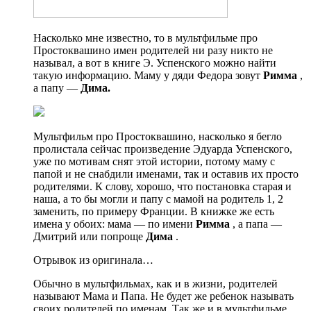
Насколько мне известно, то в мультфильме про
Простоквашино имен родителей ни разу никто не
называл, а вот в книге Э. Успенского можно найти
такую информацию. Маму у дяди Федора зовут
Римма
,
а папу —
Дима.
Мультфильм про Простоквашино, насколько я бегло
пролистала сейчас произведение Эдуарда Успенского,
уже по мотивам снят этой истории, потому маму с
папой и не снабдили именами, так и оставив их просто
родителями. К слову, хорошо, что постановка старая и
наша, а то бы могли и папу с мамой на родитель 1, 2
заменить, по примеру Франции. В книжке же есть
имена у обоих: мама — по имени
Римма
, а папа —
Дмитрий или попроще
Дима
.
Отрывок из оригинала…
Обычно в мультфильмах, как и в жизни, родителей
называют Мама и Папа. Не будет же ребенок называть
своих родителей по именам. Так же и в мультфильме