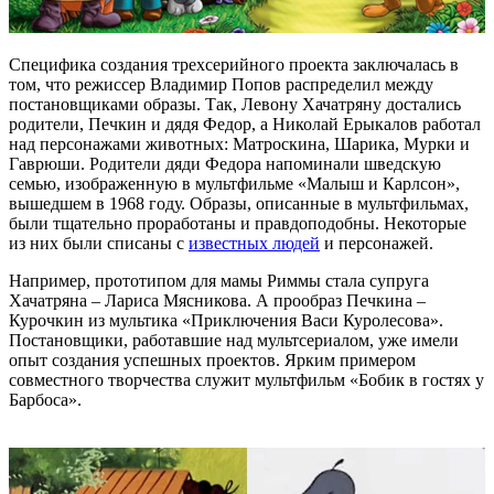
Специфика создания трехсерийного проекта заключалась в
том, что режиссер Владимир Попов распределил между
постановщиками образы. Так, Левону Хачатряну достались
родители, Печкин и дядя Федор, а Николай Ерыкалов работал
над персонажами животных: Матроскина, Шарика, Мурки и
Гаврюши. Родители дяди Федора напоминали шведскую
семью, изображенную в мультфильме «Малыш и Карлсон»,
вышедшем в 1968 году. Образы, описанные в мультфильмах,
были тщательно проработаны и правдоподобны. Некоторые
из них были списаны с
известных людей
и персонажей.
Например, прототипом для мамы Риммы стала супруга
Хачатряна – Лариса Мясникова. А прообраз Печкина –
Курочкин из мультика «Приключения Васи Куролесова».
Постановщики, работавшие над мультсериалом, уже имели
опыт создания успешных проектов. Ярким примером
совместного творчества служит мультфильм «Бобик в гостях у
Барбоса».