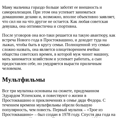
Маму мальчика гораздо больше заботят ее внешность и
самореализация. При этом она успевает заниматься
домашними делами и, возможно, вполне объективно заявляет,
что сил ни на что другое не остается. Как любая советская
девушка, она оптимистична и спортивна.
После уговоров она все-таки решается на такую авантюру, как
встреча Нового года в Простоквашино, и доходит туда на
лыжах, чтобы быть в кругу семьи. Полноценной эту семью
сложно назвать, она является олицетворением ячейки
общества советских времен, в которой муж чинит машину,
мать занимается хозяйством и успевает работать, а сын
предоставлен себе, но умудряется вырасти приличным
человеком.
Мультфильмы
Все три мультика основаны на сюжете, придуманном
Эдуардом Успенским, и повествуют о жизни в
Простоквашино и приключениях в семье дяди Федора. С
течением времени мультфильмы обрели большую
популярность, чем повесть. Первый мультик – «Трое из
Простоквашино» – был создан в 1978 году. Спустя два года на