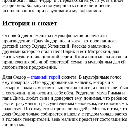
произносят , дядя Федор, и , передаются из уст в уста в виде
афоризмов. Большую популярность снискали и песни,
использованные при озвучивании мультфильмов.
История и сюжет
Основой для знаменитых мультфильмов послужило
произведение «Дядя Федор, пес и кот» , которое написал
детский автор Эдуард Успенский. Рассказ о мальчике,
друзьями которого стали пес Шарик и кот Матроскин, дал
жизнь мультипликационной серии. Книга описывала жизнь и
приключения обычной советской семьи, а мультфильм дал ей
любопытное продолжение.
Дядя Федор –
главный герой
сюжета. В мультфильме голос
ему подарила . Это эрудированный мальчик, который к
четырем годам самостоятельно читал книги, а в шесть лет был
в состоянии приготовить себе обед. Родители, мама Римма и
папа Дима, любят сына и доверяют ему, понимая, что ребенок
растет разумным и рассудительным человеком, не склонным к
шалостям. Поэтому его и прозвали «дядей». Мысль о том, что
дядя Федор только собирается в школу, с трудом укладывается
в головах телезрителей, ведь мальчик предстает состоявшейся
личностью.