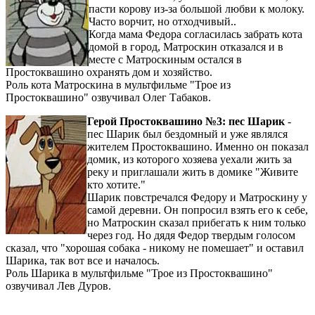
пасти корову из-за большой любви к молоку.
Часто ворчит, но отходчивый..
Когда мама Федора согласилась забрать кота
домой в город, Матроскин отказался и в
месте с Матроскиным остался в
Простоквашино охранять дом и хозяйство.
Роль кота Матроскина в мультфильме "Трое из
Простоквашино" озвучивал Олег Табаков.
Герой Простоквашино №3: пес Шарик
-
пес Шарик был бездомный и уже являлся
жителем Простоквашино. Именно он показал
домик, из которого хозяева уехали жить за
реку и приглашали жить в домике "Живите
кто хотите."
Шарик повстречался Федору и Матроскину у
самой деревни. Он попросил взять его к себе,
но Матроскин сказал прибегать к ним только
через год. Но дядя Федор твердым голосом
сказал, что "хорошая собака - никому не помешает" и оставил
Шарика, так вот все и началось.
Роль Шарика в мультфильме "Трое из Простоквашино"
озвучивал Лев Дуров.