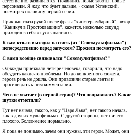
естественно, развиваются. Появились новые заботы, новые
персонажи. Я жду, что будет дальше, - сказал Успенский,
посмотрев половину первой серии.
Прикрыв глаза рукой после фразы "хипстер амбарный", автор
"Каникул в Простоквашино", кажется, несколько секунд
приходил в себя от услышанного.
К вам кто-то выходил на связь (из "Союзмультфильма")
непосредственно перед запуском? Просили посмотреть его?
С вами вообще связывался "Союзмультфильм?"
Однажды приезжали четыре человека, говорили, что надо
обсудить какие-то проблемы. Но до конкретного сюжета,
героев речь не дошла. Они привозили старые ленты и
просили дать к ним комментарии.
Чего не хватает (в первой серии)? Что понравилось? Какие
шутки отметили?
Тут нет начала, такого, как у "Царя Льва", нет такого начала,
как в других мультфильмах. С другой стороны, нет ничего
плохого. Более-менее нормально.
Я пока не понимаю, зачем они нужны, эти герои. Может, они