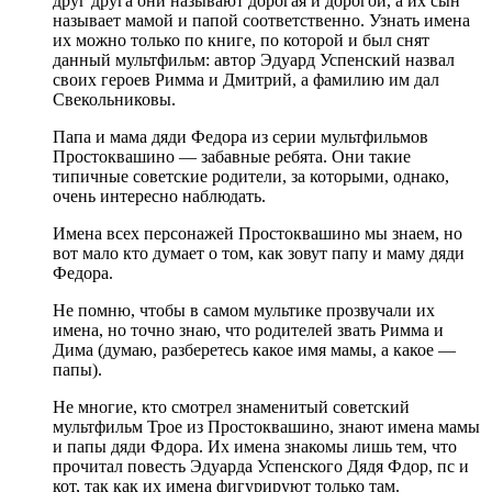
друг друга они называют дорогая и дорогой, а их сын
называет мамой и папой соответственно. Узнать имена
их можно только по книге, по которой и был снят
данный мультфильм: автор Эдуард Успенский назвал
своих героев Римма и Дмитрий, а фамилию им дал
Свекольниковы.
Папа и мама дяди Федора из серии мультфильмов
Простоквашино — забавные ребята. Они такие
типичные советские родители, за которыми, однако,
очень интересно наблюдать.
Имена всех персонажей Простоквашино мы знаем, но
вот мало кто думает о том, как зовут папу и маму дяди
Федора.
Не помню, чтобы в самом мультике прозвучали их
имена, но точно знаю, что родителей звать Римма и
Дима (думаю, разберетесь какое имя мамы, а какое —
папы).
Не многие, кто смотрел знаменитый советский
мультфильм Трое из Простоквашино, знают имена мамы
и папы дяди Фдора. Их имена знакомы лишь тем, что
прочитал повесть Эдуарда Успенского Дядя Фдор, пс и
кот, так как их имена фигурируют только там.