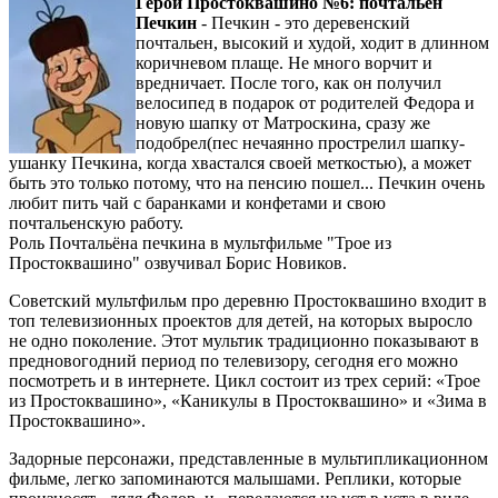
Герой Простоквашино №6: почтальен
Печкин
- Печкин - это деревенский
почтальен, высокий и худой, ходит в длинном
коричневом плаще. Не много ворчит и
вредничает. После того, как он получил
велосипед в подарок от родителей Федора и
новую шапку от Матроскина, cразу же
подобрел(пес нечаянно прострелил шапку-
ушанку Печкина, когда хвастался своей меткостью), а может
быть это только потому, что на пенсию пошел... Печкин очень
любит пить чай с баранками и конфетами и свою
почтальенскую работу.
Роль Почтальёна печкина в мультфильме "Трое из
Простоквашино" озвучивал Борис Новиков.
Советский мультфильм про деревню Простоквашино входит в
топ телевизионных проектов для детей, на которых выросло
не одно поколение. Этот мультик традиционно показывают в
предновогодний период по телевизору, сегодня его можно
посмотреть и в интернете. Цикл состоит из трех серий: «Трое
из Простоквашино», «Каникулы в Простоквашино» и «Зима в
Простоквашино».
Задорные персонажи, представленные в мультипликационном
фильме, легко запоминаются малышами. Реплики, которые