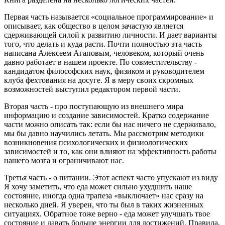
Первая часть называется «социальное программирование» и
описывает, как общество в целом зачастую является
сдерживающей силой к развитию личности. И дает варианты
того, что делать и куда расти. Почти полностью эта часть
написана Алексеем Агаповым, человеком, который очень
давно работает в нашем проекте. По совместительству -
кандидатом философских наук, физиком и руководителем
клуба фехтования на досуге. Я в меру своих скромных
возможностей выступил редактором первой части.
Вторая часть - про поступающую из внешнего мира
информацию и создание зависимостей. Кратко содержание
части можно описать так: если бы нас ничего не сдерживало,
мы бы давно научились летать. Мы рассмотрим методики
возникновения психологических и физиологических
зависимостей и то, как они влияют на эффективность работы
нашего мозга и ограничивают нас.
Третья часть - о питании. Этот аспект часто упускают из виду
Я хочу заметить, что еда может сильно ухудшить наше
состояние, иногда одна трапеза «выключает» нас сразу на
несколько дней. Я уверен, что ты был в таких жизненных
ситуациях. Обратное тоже верно - еда может улучшать твое
состояние и давать больше энергии для достижений. Правила,