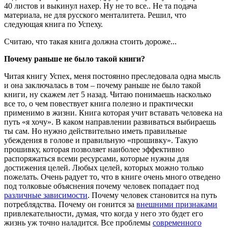
40 листов и выкинул нахер. Ну не то все.. Не та подача
материала, не для русского менталитета. Решил, что
следующая книга по Успеху.
Считаю, что такая книга должна стоить дороже...
Почему раньше не было такой книги?
Читая книгу Успех, меня постоянно преследовала одна мысль
и она заключалась в том – почему раньше не было такой
книги, ну скажем лет 5 назад. Читаю понимаешь насколько
все то, о чем повествует книга полезно и практически
применимо в жизни. Книга которая учит вставать человека на
путь «я хочу». В каком направлении развиваться выбираешь
ты сам. Но нужно действительно иметь правильные
убеждения в голове и правильную «прошивку». Такую
прошивку, которая позволяет наиболее эффективно
распоряжаться всеми ресурсами, которые нужны для
достижения целей. Любых целей, которых можно только
пожелать. Очень радует то, что в книге очень много отведено
под толковые объяснения почему человек попадает под
различные зависимости
. Почему человек становится на путь
потреблядства. Почему он гонится за
внешними признаками
привлекательности, думая, что когда у него это будет его
жизнь уж точно наладится. Все проблемы
современного