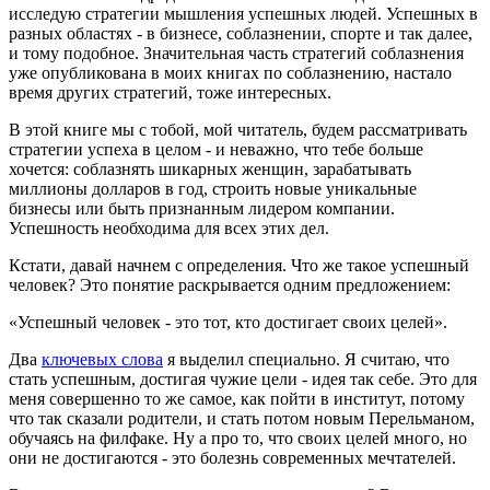
исследую стратегии мышления успешных людей. Успешных в
разных областях - в бизнесе, соблазнении, спорте и так далее,
и тому подобное. Значительная часть стратегий соблазнения
уже опубликована в моих книгах по соблазнению, настало
время других стратегий, тоже интересных.
В этой книге мы с тобой, мой читатель, будем рассматривать
стратегии успеха в целом - и неважно, что тебе больше
хочется: соблазнять шикарных женщин, зарабатывать
миллионы долларов в год, строить новые уникальные
бизнесы или быть признанным лидером компании.
Успешность необходима для всех этих дел.
Кстати, давай начнем с определения. Что же такое успешный
человек? Это понятие раскрывается одним предложением:
«Успешный человек - это тот, кто достигает своих целей».
Два
ключевых слова
я выделил специально. Я считаю, что
стать успешным, достигая чужие цели - идея так себе. Это для
меня совершенно то же самое, как пойти в институт, потому
что так сказали родители, и стать потом новым Перельманом,
обучаясь на филфаке. Ну а про то, что своих целей много, но
они не достигаются - это болезнь современных мечтателей.