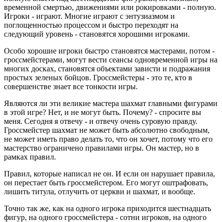
временной смертью, движениями или рокировками - полную.
Игроки - играют. Многие играют с энтузиазмом и
поглощенностью процессом и быстро переходят на
следующий уровень - становятся хорошими игроками.
Особо хорошие игроки быстро становятся мастерами, потом -
гроссмейстерами, могут вести сеансы одновременной игры на
многих досках, становятся объектами зависти и подражания
простых зеленых бойцов. Гроссмейстеры - это те, кто в
совершенстве знает все тонкости игры.
Являются ли эти великие мастера шахмат главными фигурами
в этой игре? Нет, и не могут быть. Почему? - спросите вы
меня. Сегодня я отвечу - и отвечу очень суровую правду.
Гроссмейстер шахмат не может быть абсолютно свободным,
не может иметь право делать то, что он хочет, потому что его
мастерство ограничено правилами игры. Он мастер, но в
рамках правил.
Правил, которые написал не он. И если он нарушает правила,
он перестает быть гроссмейстером. Его могут оштрафовать,
лишить титула, отлучить от церкви и шахмат, и вообще.
Точно так же, как на одного игрока приходится шестнадцать
фигур, на одного гроссмейстера - сотни игроков, на одного